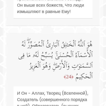
Он выше всех божеств, Что люди
измышляют в равные Ему!
هُوَ ٱللَّهُ ٱلۡخَـٰلِقُ ٱلۡبَارِئُ ٱلۡمُصَوِّرُۖ لَهُ
ٱلۡأَسۡمَاۤءُ ٱلۡحُسۡنَىٰۚ یُسَبِّحُ لَهُۥ مَا فِی
ٱلسَّمَـٰوَ ٰ⁠تِ وَٱلۡأَرۡضِۖ وَهُوَ ٱلۡعَزِیزُ
ٱلۡحَكِیمُ
﴿24﴾
И Он - Аллах, Творец (Вселенной),
Создатель (совершенного порядка
в ней), Образователь (высших