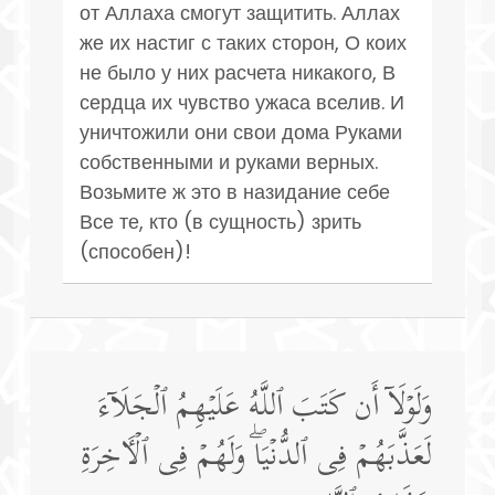
от Аллаха смогут защитить. Аллах
же их настиг с таких сторон, О коих
не было у них расчета никакого, В
сердца их чувство ужаса вселив. И
уничтожили они свои дома Руками
собственными и руками верных.
Возьмите ж это в назидание себе
Все те, кто (в сущность) зрить
(способен)!
وَلَوۡلَاۤ أَن كَتَبَ ٱللَّهُ عَلَیۡهِمُ ٱلۡجَلَاۤءَ
لَعَذَّبَهُمۡ فِی ٱلدُّنۡیَاۖ وَلَهُمۡ فِی ٱلۡـَٔاخِرَةِ