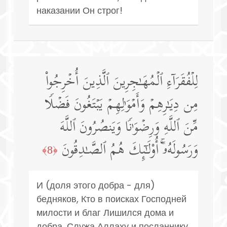
наказании Он строг!
لِلۡفُقَرَاۤءِ ٱلۡمُهَـٰجِرِینَ ٱلَّذِینَ أُخۡرِجُوا۟
مِن دِیَـٰرِهِمۡ وَأَمۡوَ ٰ⁠لِهِمۡ یَبۡتَغُونَ فَضۡلࣰا
مِّنَ ٱللَّهِ وَرِضۡوَ ٰ⁠نࣰا وَیَنصُرُونَ ٱللَّهَ
وَرَسُولَهُۥۤۚ أُو۟لَـٰۤىِٕكَ هُمُ ٱلصَّـٰدِقُونَ
﴿8﴾
И (доля этого добра - для)
бедняков, Кто в поисках Господней
милости и благ Лишился дома и
добра, Служа Аллаху и посланнику