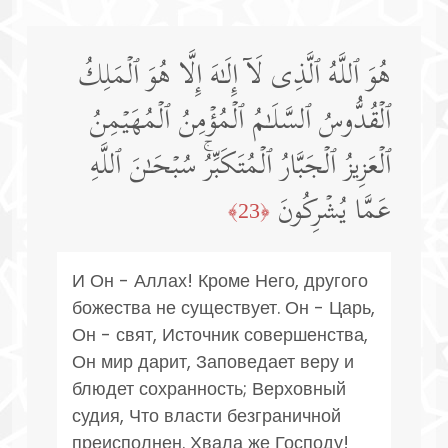
هُوَ ٱللَّهُ ٱلَّذِی لَاۤ إِلَـٰهَ إِلَّا هُوَ ٱلۡمَلِكُ
ٱلۡقُدُّوسُ ٱلسَّلَـٰمُ ٱلۡمُؤۡمِنُ ٱلۡمُهَیۡمِنُ
ٱلۡعَزِیزُ ٱلۡجَبَّارُ ٱلۡمُتَكَبِّرُۚ سُبۡحَـٰنَ ٱللَّهِ
عَمَّا یُشۡرِكُونَ
﴿23﴾
И Он - Аллах! Кроме Него, другого
божества не существует. Он - Царь,
Он - свят, Источник совершенства,
Он мир дарит, Заповедает веру и
блюдет сохранность; Верховный
судия, Что власти безграничной
преисполнен. Хвала же Господу!