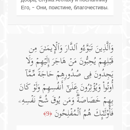
Его, - Они, поистине, благочестивы.
وَٱلَّذِینَ تَبَوَّءُو ٱلدَّارَ وَٱلۡإِیمَـٰنَ مِن
قَبۡلِهِمۡ یُحِبُّونَ مَنۡ هَاجَرَ إِلَیۡهِمۡ وَلَا
یَجِدُونَ فِی صُدُورِهِمۡ حَاجَةࣰ مِّمَّاۤ
أُوتُوا۟ وَیُؤۡثِرُونَ عَلَىٰۤ أَنفُسِهِمۡ وَلَوۡ كَانَ
بِهِمۡ خَصَاصَةࣱۚ وَمَن یُوقَ شُحَّ نَفۡسِهِۦ
فَأُو۟لَـٰۤىِٕكَ هُمُ ٱلۡمُفۡلِحُونَ
﴿9﴾