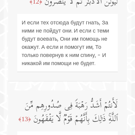
لَیُوَلُّنَّ ٱلۡأَدۡبَـٰرَ ثُمَّ لَا یُنصَرُونَ
﴿12﴾
И если тех отсюда будут гнать, За
ними не пойдут они. И если с теми
будут воевать, Они им помощь не
окажут. А если и помогут им, То
только повернув к ним спину, - И
никакой им помощи не будет.
لَأَنتُمۡ أَشَدُّ رَهۡبَةࣰ فِی صُدُورِهِم مِّنَ
ٱللَّهِۚ ذَ ٰ⁠لِكَ بِأَنَّهُمۡ قَوۡمࣱ لَّا یَفۡقَهُونَ
﴿13﴾