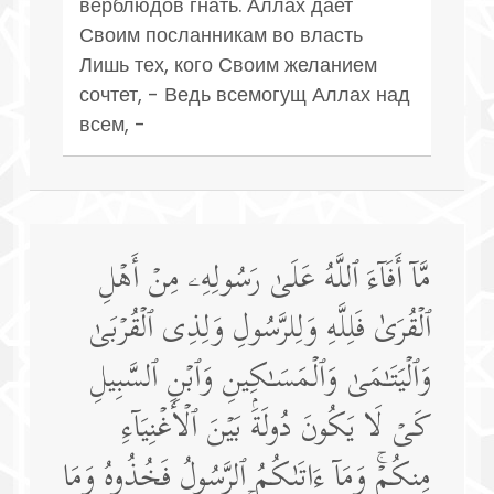
верблюдов гнать. Аллах дает
Своим посланникам во власть
Лишь тех, кого Своим желанием
сочтет, - Ведь всемогущ Аллах над
всем, -
مَّاۤ أَفَاۤءَ ٱللَّهُ عَلَىٰ رَسُولِهِۦ مِنۡ أَهۡلِ
ٱلۡقُرَىٰ فَلِلَّهِ وَلِلرَّسُولِ وَلِذِی ٱلۡقُرۡبَىٰ
وَٱلۡیَتَـٰمَىٰ وَٱلۡمَسَـٰكِینِ وَٱبۡنِ ٱلسَّبِیلِ
كَیۡ لَا یَكُونَ دُولَةَۢ بَیۡنَ ٱلۡأَغۡنِیَاۤءِ
مِنكُمۡۚ وَمَاۤ ءَاتَىٰكُمُ ٱلرَّسُولُ فَخُذُوهُ وَمَا