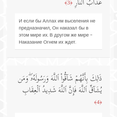
عَذَابُ ٱلنَّارِ
﴿3﴾
И если бы Аллах им выселения не
предназначил, Он наказал бы в
этом мире их. В другом же мире -
Наказание Огнем их ждет.
ذَ ٰ⁠لِكَ بِأَنَّهُمۡ شَاۤقُّوا۟ ٱللَّهَ وَرَسُولَهُۥۖ وَمَن
یُشَاۤقِّ ٱللَّهَ فَإِنَّ ٱللَّهَ شَدِیدُ ٱلۡعِقَابِ
﴿4﴾