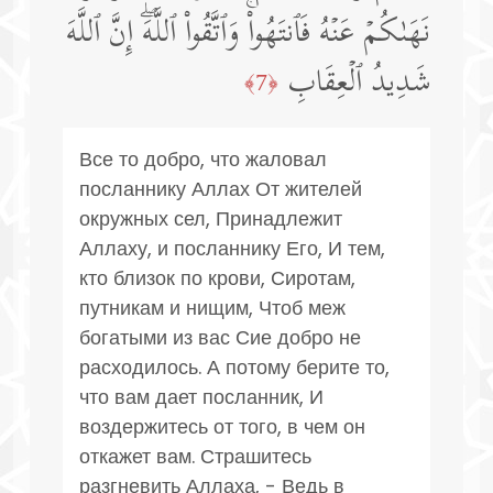
نَهَىٰكُمۡ عَنۡهُ فَٱنتَهُوا۟ۚ وَٱتَّقُوا۟ ٱللَّهَۖ إِنَّ ٱللَّهَ
شَدِیدُ ٱلۡعِقَابِ
﴿7﴾
Все то добро, что жаловал
посланнику Аллах От жителей
окружных сел, Принадлежит
Аллаху, и посланнику Его, И тем,
кто близок по крови, Сиротам,
путникам и нищим, Чтоб меж
богатыми из вас Сие добро не
расходилось. А потому берите то,
что вам дает посланник, И
воздержитесь от того, в чем он
откажет вам. Страшитесь
разгневить Аллаха, - Ведь в