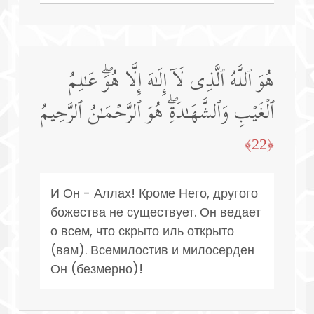
هُوَ ٱللَّهُ ٱلَّذِی لَاۤ إِلَـٰهَ إِلَّا هُوَۖ عَـٰلِمُ
ٱلۡغَیۡبِ وَٱلشَّهَـٰدَةِۖ هُوَ ٱلرَّحۡمَـٰنُ ٱلرَّحِیمُ
﴿22﴾
И Он - Аллах! Кроме Него, другого
божества не существует. Он ведает
о всем, что скрыто иль открыто
(вам). Всемилостив и милосерден
Он (безмерно)!