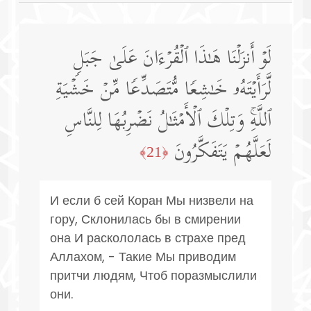
لَوۡ أَنزَلۡنَا هَـٰذَا ٱلۡقُرۡءَانَ عَلَىٰ جَبَلࣲ
لَّرَأَیۡتَهُۥ خَـٰشِعࣰا مُّتَصَدِّعࣰا مِّنۡ خَشۡیَةِ
ٱللَّهِۚ وَتِلۡكَ ٱلۡأَمۡثَـٰلُ نَضۡرِبُهَا لِلنَّاسِ
لَعَلَّهُمۡ یَتَفَكَّرُونَ
﴿21﴾
И если б сей Коран Мы низвели на
гору, Склонилась бы в смирении
она И раскололась в страхе пред
Аллахом, - Такие Мы приводим
притчи людям, Чтоб поразмыслили
они.