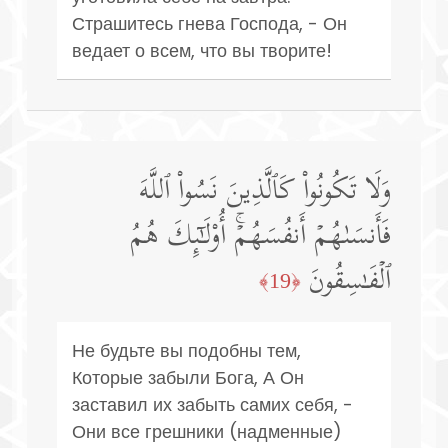
Страшитесь гнева Господа, - Он
ведает о всем, что вы творите!
وَلَا تَكُونُوا۟ كَٱلَّذِینَ نَسُوا۟ ٱللَّهَ
فَأَنسَىٰهُمۡ أَنفُسَهُمۡۚ أُو۟لَـٰۤىِٕكَ هُمُ
ٱلۡفَـٰسِقُونَ
﴿19﴾
Не будьте вы подобны тем,
Которые забыли Бога, А Он
заставил их забыть самих себя, -
Они все грешники (надменные)