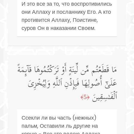
И это все за то, что воспротивились
они Аллаху и посланнику Его. А кто
противится Аллаху, Поистине,
суров Он в наказании Своем.
مَا قَطَعۡتُم مِّن لِّینَةٍ أَوۡ تَرَكۡتُمُوهَا قَاۤىِٕمَةً
عَلَىٰۤ أُصُولِهَا فَبِإِذۡنِ ٱللَّهِ وَلِیُخۡزِیَ
ٱلۡفَـٰسِقِینَ
﴿5﴾
Ссекли ли вы часть (нежных)
пальм, Оставили ль другие на
корню - Все это волею Аллаха,