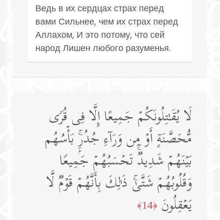
Ведь в их сердцах страх перед
вами Сильнее, чем их страх перед
Аллахом, И это потому, что сей
народ Лишен любого разуменья.
لَا یُقَـٰتِلُونَكُمۡ جَمِیعًا إِلَّا فِی قُرࣰى
مُّحَصَّنَةٍ أَوۡ مِن وَرَاۤءِ جُدُرِۭۚ بَأۡسُهُم
بَیۡنَهُمۡ شَدِیدࣱۚ تَحۡسَبُهُمۡ جَمِیعࣰا
وَقُلُوبُهُمۡ شَتَّىٰۚ ذَ ٰ⁠لِكَ بِأَنَّهُمۡ قَوۡمࣱ لَّا
یَعۡقِلُونَ
﴿14﴾