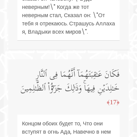
неверным!\" Когда же тот
неверным стал, Сказал он: \"От
тебя я отрекаюсь. Страшусь Аллаха
я, Владыки всех миров\".
فَكَانَ عَـٰقِبَتَهُمَاۤ أَنَّهُمَا فِی ٱلنَّارِ
خَـٰلِدَیۡنِ فِیهَاۚ وَذَ ٰ⁠لِكَ جَزَ ٰ⁠ۤؤُا۟ ٱلظَّـٰلِمِینَ
﴿17﴾
Концом обоих будет то, Что они
вступят в огнь Ада, Навечно в нем