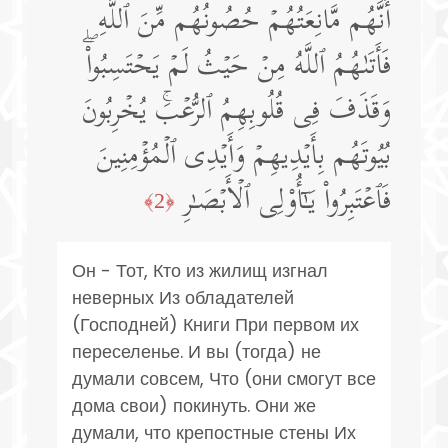
أَنَّهُم مَّانِعَتُهُمۡ حُصُونُهُم مِّنَ ٱللَّهِ
فَأَتَىٰهُمُ ٱللَّهُ مِنۡ حَیۡثُ لَمۡ یَحۡتَسِبُوا۟ۖ
وَقَذَفَ فِی قُلُوبِهِمُ ٱلرُّعۡبَۚ یُخۡرِبُونَ
بُیُوتَهُم بِأَیۡدِیهِمۡ وَأَیۡدِی ٱلۡمُؤۡمِنِینَ
فَٱعۡتَبِرُوا۟ یَـٰۤأُو۟لِی ٱلۡأَبۡصَـٰرِ
﴿2﴾
Он - Тот, Кто из жилищ изгнал
неверных Из обладателей
(Господней) Книги При первом их
переселенье. И вы (тогда) не
думали совсем, Что (они смогут все
дома свои) покинуть. Они же
думали, что крепостные стены Их