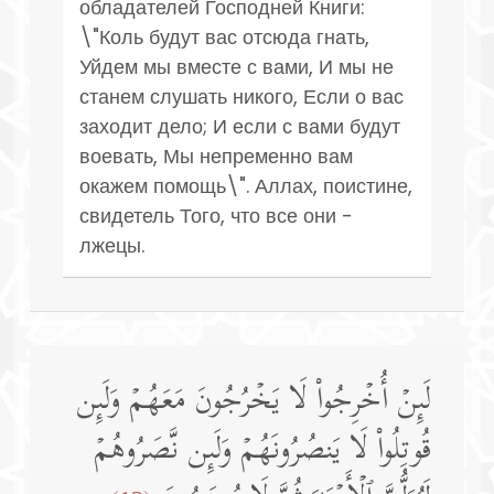
обладателей Господней Книги:
\"Коль будут вас отсюда гнать,
Уйдем мы вместе с вами, И мы не
станем слушать никого, Если о вас
заходит дело; И если с вами будут
воевать, Мы непременно вам
окажем помощь\". Аллах, поистине,
свидетель Того, что все они -
лжецы.
لَىِٕنۡ أُخۡرِجُوا۟ لَا یَخۡرُجُونَ مَعَهُمۡ وَلَىِٕن
قُوتِلُوا۟ لَا یَنصُرُونَهُمۡ وَلَىِٕن نَّصَرُوهُمۡ