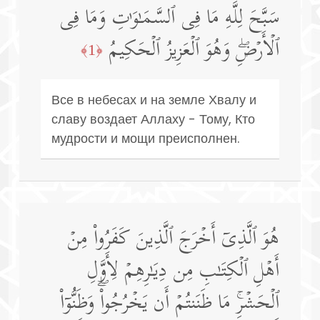
سَبَّحَ لِلَّهِ مَا فِی ٱلسَّمَـٰوَ ٰ⁠تِ وَمَا فِی
ٱلۡأَرۡضِۖ وَهُوَ ٱلۡعَزِیزُ ٱلۡحَكِیمُ
﴿1﴾
Все в небесах и на земле Хвалу и
славу воздает Аллаху - Тому, Кто
мудрости и мощи преисполнен.
هُوَ ٱلَّذِیۤ أَخۡرَجَ ٱلَّذِینَ كَفَرُوا۟ مِنۡ
أَهۡلِ ٱلۡكِتَـٰبِ مِن دِیَـٰرِهِمۡ لِأَوَّلِ
ٱلۡحَشۡرِۚ مَا ظَنَنتُمۡ أَن یَخۡرُجُوا۟ۖ وَظَنُّوۤا۟