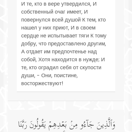
И те, кто в вере утвердился, И
собственный очаг имеет, И
повернулся всей душой К тем, кто
нашел у них приют, И в своем
сердце не испытывает тяги К тому
добру, что предоставлено другим,
А отдает им предпочтенье над
собой, Хотя находится в нужде; И
те, кто оградил себя от скупости
души, - Они, поистине,
восторжествуют!
وَٱلَّذِینَ جَاۤءُو مِنۢ بَعۡدِهِمۡ یَقُولُونَ رَبَّنَا