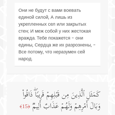
Они не будут с вами воевать
единой силой, А лишь из
укрепленных сел или закрытых
стен; И меж собой у них жестокая
вражда. Тебе покажется - они
едины, Сердца же их разрознены, -
Все потому, что неразумен сей
народ.
كَمَثَلِ ٱلَّذِینَ مِن قَبۡلِهِمۡ قَرِیبࣰاۖ ذَاقُوا۟
وَبَالَ أَمۡرِهِمۡ وَلَهُمۡ عَذَابٌ أَلِیمࣱ
﴿15﴾