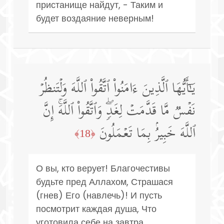
пристанище найдут, - Таким и
будет воздаяние неверным!
یَـٰۤأَیُّهَا ٱلَّذِینَ ءَامَنُوا۟ ٱتَّقُوا۟ ٱللَّهَ وَلۡتَنظُرۡ
نَفۡسࣱ مَّا قَدَّمَتۡ لِغَدࣲۖ وَٱتَّقُوا۟ ٱللَّهَۚ إِنَّ
ٱللَّهَ خَبِیرُۢ بِمَا تَعۡمَلُونَ
﴿18﴾
О вы, кто верует! Благочестивы
будьте пред Аллахом, Страшася
(гнев) Его (навлечь)! И пусть
посмотрит каждая душа, Что
уготовила себе на завтра.