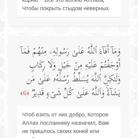
Чтобы покрыть стыдом неверных.
وَمَاۤ أَفَاۤءَ ٱللَّهُ عَلَىٰ رَسُولِهِۦ مِنۡهُمۡ فَمَاۤ
أَوۡجَفۡتُمۡ عَلَیۡهِ مِنۡ خَیۡلࣲ وَلَا رِكَابࣲ
وَلَـٰكِنَّ ٱللَّهَ یُسَلِّطُ رُسُلَهُۥ عَلَىٰ مَن
یَشَاۤءُۚ وَٱللَّهُ عَلَىٰ كُلِّ شَیۡءࣲ قَدِیرࣱ
﴿6﴾
Чтоб взять от них добро, Которое
Аллах посланнику назначил, Вам
не пришлось своих коней или