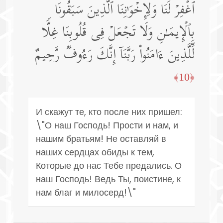
ٱغۡفِرۡ لَنَا وَلِإِخۡوَ ٰ⁠نِنَا ٱلَّذِینَ سَبَقُونَا
بِٱلۡإِیمَـٰنِ وَلَا تَجۡعَلۡ فِی قُلُوبِنَا غِلࣰّا
لِّلَّذِینَ ءَامَنُوا۟ رَبَّنَاۤ إِنَّكَ رَءُوفࣱ رَّحِیمٌ
﴿10﴾
И скажут те, кто после них пришел:
\"О наш Господь! Прости и нам, и
нашим братьям! Не оставляй в
наших сердцах обиды к тем,
Которые до нас Тебе предались. О
наш Господь! Ведь Ты, поистине, к
нам благ и милосерд!\"