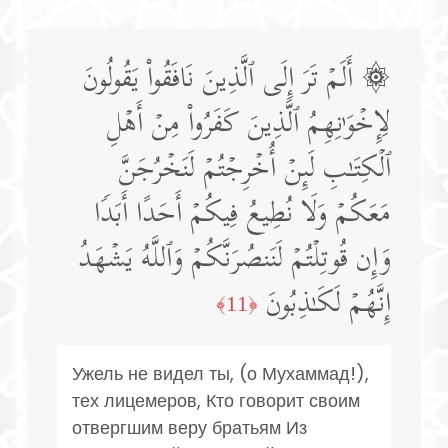
۞ أَلَمۡ تَرَ إِلَى ٱلَّذِینَ نَافَقُوا۟ یَقُولُونَ
لِإِخۡوَ ٰ⁠نِهِمُ ٱلَّذِینَ كَفَرُوا۟ مِنۡ أَهۡلِ
ٱلۡكِتَـٰبِ لَىِٕنۡ أُخۡرِجۡتُمۡ لَنَخۡرُجَنَّ
مَعَكُمۡ وَلَا نُطِیعُ فِیكُمۡ أَحَدًا أَبَدࣰا
وَإِن قُوتِلۡتُمۡ لَنَنصُرَنَّكُمۡ وَٱللَّهُ یَشۡهَدُ
إِنَّهُمۡ لَكَـٰذِبُونَ
﴿11﴾
Ужель не видел ты, (о Мухаммад!),
тех лицемеров, Кто говорит своим
отвергшим веру братьям Из