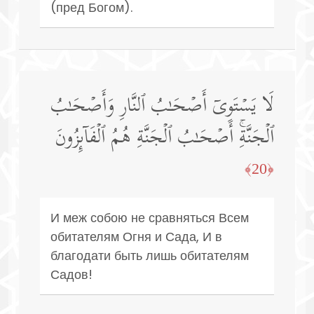
(пред Богом).
لَا یَسۡتَوِیۤ أَصۡحَـٰبُ ٱلنَّارِ وَأَصۡحَـٰبُ
ٱلۡجَنَّةِۚ أَصۡحَـٰبُ ٱلۡجَنَّةِ هُمُ ٱلۡفَاۤىِٕزُونَ
﴿20﴾
И меж собою не сравняться Всем
обитателям Огня и Сада, И в
благодати быть лишь обитателям
Садов!