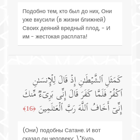
Подобно тем, кто был до них, Они
уже вкусили (в жизни ближней)
Своих деяний вредный плод, - И
им - жестокая расплата!
كَمَثَلِ ٱلشَّیۡطَـٰنِ إِذۡ قَالَ لِلۡإِنسَـٰنِ
ٱكۡفُرۡ فَلَمَّا كَفَرَ قَالَ إِنِّی بَرِیۤءࣱ مِّنكَ
إِنِّیۤ أَخَافُ ٱللَّهَ رَبَّ ٱلۡعَـٰلَمِینَ
﴿16﴾
(Они) подобны Сатане. И вот
сказал он человеку: \"Будь