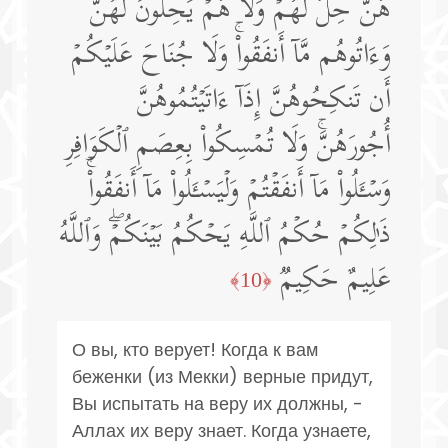
هُنَّ حِلࣱّ لَّهُمۡ وَلَا هُمۡ یَحِلُّونَ لَهُنَّۖ
وَءَاتُوهُم مَّاۤ أَنفَقُوا۟ۚ وَلَا جُنَاحَ عَلَیۡكُمۡ
أَن تَنكِحُوهُنَّ إِذَاۤ ءَاتَیۡتُمُوهُنَّ
أُجُورَهُنَّۚ وَلَا تُمۡسِكُوا۟ بِعِصَمِ ٱلۡكَوَافِرِ
وَسۡـَٔلُوا۟ مَاۤ أَنفَقۡتُمۡ وَلۡیَسۡـَٔلُوا۟ مَاۤ أَنفَقُوا۟ۚ
ذَ ٰ⁠لِكُمۡ حُكۡمُ ٱللَّهِ یَحۡكُمُ بَیۡنَكُمۡۖ وَٱللَّهُ
عَلِیمٌ حَكِیمࣱ
﴿10﴾
О вы, кто верует! Когда к вам
беженки (из Мекки) верные придут,
Вы испытать на веру их должны, -
Аллах их веру знает. Когда узнаете,