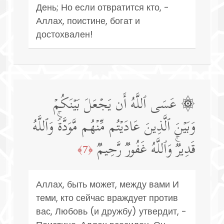
День; Но если отвратится кто, -
Аллах, поистине, богат и
достохвален!
۞ عَسَى ٱللَّهُ أَن یَجۡعَلَ بَیۡنَكُمۡ
وَبَیۡنَ ٱلَّذِینَ عَادَیۡتُم مِّنۡهُم مَّوَدَّةࣰۚ وَٱللَّهُ
قَدِیرࣱۚ وَٱللَّهُ غَفُورࣱ رَّحِیمࣱ
﴿7﴾
Аллах, быть может, между вами И
теми, кто сейчас враждует против
вас, Любовь (и дружбу) утвердит, -