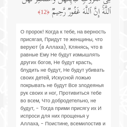
ٱللَّهَۚ إِنَّ ٱللَّهَ غَفُورࣱ رَّحِیمࣱ
﴿12﴾
О пророк! Когда к тебе, на верность
присягая, Придут те женщины, что
веруют (в Аллаха), Клянясь, что в
равные Ему Не будут измышлять
других богов, Не будут красть,
блудить не будут, Не будут убивать
своих детей, Искусной ложью
покрывать не будут Все злодеянья
рук своих и ног, Противиться тебе
во всем, Что добродетельно, не
будут, - Тогда прими присягу их И
испроси для них прощенья у
Аллаха, - Поистине, всемилостив и