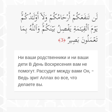
لَن تَنفَعَكُمۡ أَرۡحَامُكُمۡ وَلَاۤ أَوۡلَـٰدُكُمۡۚ
یَوۡمَ ٱلۡقِیَـٰمَةِ یَفۡصِلُ بَیۡنَكُمۡۚ وَٱللَّهُ بِمَا
تَعۡمَلُونَ بَصِیرࣱ
﴿3﴾
Ни ваши родственники и ни ваши
дети В День Воскресения вам не
помогут. Рассудит между вами Он, -
Ведь зрит Аллах во все, что
делаете вы.