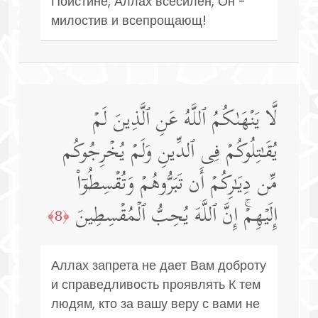
Поистине, Аллах всесилен, Он -
милостив и всепрощающ!
لَّا یَنۡهَىٰكُمُ ٱللَّهُ عَنِ ٱلَّذِینَ لَمۡ
یُقَـٰتِلُوكُمۡ فِی ٱلدِّینِ وَلَمۡ یُخۡرِجُوكُم
مِّن دِیَـٰرِكُمۡ أَن تَبَرُّوهُمۡ وَتُقۡسِطُوۤا۟
إِلَیۡهِمۡۚ إِنَّ ٱللَّهَ یُحِبُّ ٱلۡمُقۡسِطِینَ
﴿8﴾
Аллах запрета не дает Вам доброту
и справедливость проявлять К тем
людям, кто за вашу веру с вами не