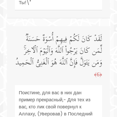
Ты!\"
لَقَدۡ كَانَ لَكُمۡ فِیهِمۡ أُسۡوَةٌ حَسَنَةࣱ
لِّمَن كَانَ یَرۡجُوا۟ ٱللَّهَ وَٱلۡیَوۡمَ ٱلۡـَٔاخِرَۚ
وَمَن یَتَوَلَّ فَإِنَّ ٱللَّهَ هُوَ ٱلۡغَنِیُّ ٱلۡحَمِیدُ
﴿6﴾
Поистине, для вас в них дан
пример прекрасный,- Для тех из
вас, кто лик свой повернул к
Аллаху, (Уверовав) в Последний