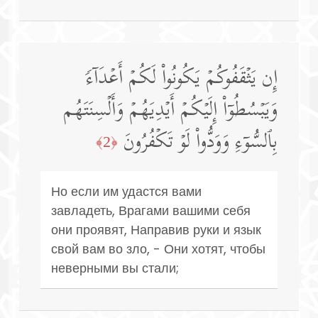
إِن یَثۡقَفُوكُمۡ یَكُونُوا۟ لَكُمۡ أَعۡدَاۤءࣰ
وَیَبۡسُطُوۤا۟ إِلَیۡكُمۡ أَیۡدِیَهُمۡ وَأَلۡسِنَتَهُم
بِٱلسُّوۤءِ وَوَدُّوا۟ لَوۡ تَكۡفُرُونَ
﴿2﴾
Но если им удастся вами
завладеть, Врагами вашими себя
они проявят, Направив руки и язык
свой вам во зло, - Они хотят, чтобы
неверными вы стали;