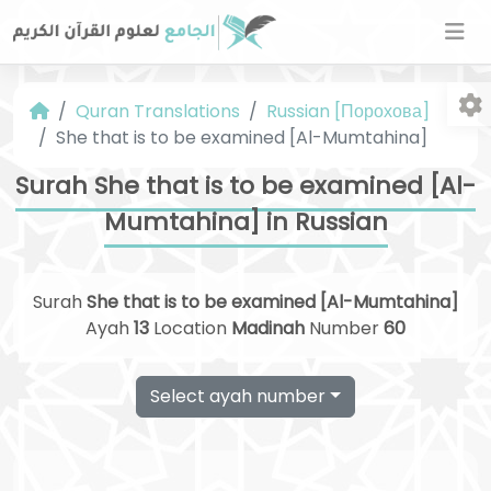
Quran Translations
Russian [Порохова]
She that is to be examined [Al-Mumtahina]
Surah She that is to be examined [Al-
Mumtahina] in Russian
Fo
Surah
She that is to be examined [Al-Mumtahina]
Ayah
13
Location
Madinah
Number
60
Select ayah number