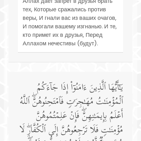
Аллах дает запрет в друзья брать
тех, Которые сражались против
веры, И гнали вас из ваших очагов,
И помогали вашему изгнанью. И те,
кто примет их в друзья, Перед
Аллахом нечестивы (будут).
یَـٰۤأَیُّهَا ٱلَّذِینَ ءَامَنُوۤا۟ إِذَا جَاۤءَكُمُ
ٱلۡمُؤۡمِنَـٰتُ مُهَـٰجِرَ ٰ⁠تࣲ فَٱمۡتَحِنُوهُنَّۖ ٱللَّهُ
أَعۡلَمُ بِإِیمَـٰنِهِنَّۖ فَإِنۡ عَلِمۡتُمُوهُنَّ
مُؤۡمِنَـٰتࣲ فَلَا تَرۡجِعُوهُنَّ إِلَى ٱلۡكُفَّارِۖ لَا