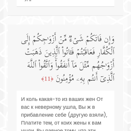
وَإِن فَاتَكُمۡ شَیۡءࣱ مِّنۡ أَزۡوَ ٰ⁠جِكُمۡ إِلَى
ٱلۡكُفَّارِ فَعَاقَبۡتُمۡ فَـَٔاتُوا۟ ٱلَّذِینَ ذَهَبَتۡ
أَزۡوَ ٰ⁠جُهُم مِّثۡلَ مَاۤ أَنفَقُوا۟ۚ وَٱتَّقُوا۟ ٱللَّهَ
ٱلَّذِیۤ أَنتُم بِهِۦ مُؤۡمِنُونَ
﴿11﴾
И коль какая-то из ваших жен От
вас к неверному ушла, Вы ж в
прибавление себе (другую взяли),
Платите тем, от коих жены к вам
ушли, Вы равное тому, что эти