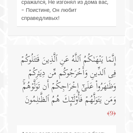
сражался, Не изгонял из дома вас,
- Поистине, Он любит
справедливых!
إِنَّمَا یَنۡهَىٰكُمُ ٱللَّهُ عَنِ ٱلَّذِینَ قَـٰتَلُوكُمۡ
فِی ٱلدِّینِ وَأَخۡرَجُوكُم مِّن دِیَـٰرِكُمۡ
وَظَـٰهَرُوا۟ عَلَىٰۤ إِخۡرَاجِكُمۡ أَن تَوَلَّوۡهُمۡۚ
وَمَن یَتَوَلَّهُمۡ فَأُو۟لَـٰۤىِٕكَ هُمُ ٱلظَّـٰلِمُونَ
﴿9﴾