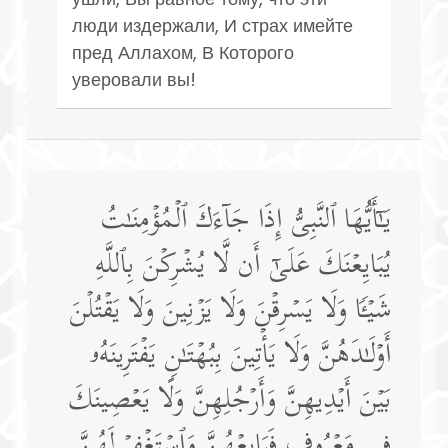
люди издержали, И страх имейте
пред Аллахом, В Которого
уверовали вы!
یَـٰۤأَیُّهَا ٱلنَّبِیُّ إِذَا جَاۤءَكَ ٱلۡمُؤۡمِنَـٰتُ
یُبَایِعۡنَكَ عَلَىٰۤ أَن لَّا یُشۡرِكۡنَ بِٱللَّهِ
شَیۡـࣰٔا وَلَا یَسۡرِقۡنَ وَلَا یَزۡنِینَ وَلَا یَقۡتُلۡنَ
أَوۡلَـٰدَهُنَّ وَلَا یَأۡتِینَ بِبُهۡتَـٰنࣲ یَفۡتَرِینَهُۥ
بَیۡنَ أَیۡدِیهِنَّ وَأَرۡجُلِهِنَّ وَلَا یَعۡصِینَكَ
فِی مَعۡرُوفࣲ فَبَایِعۡهُنَّ وَٱسۡتَغۡفِرۡ لَهُنَّ