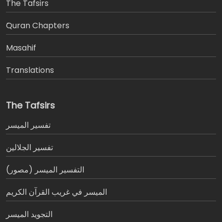
The Tafsirs
َQuran Chapters
Masahif
Translations
The Tafsirs
تفسير المیسر
تفسير الجلالين
التفسير الميسر (مصور)
الميسر في غريب القرآن الكريم
التجويد الميسر