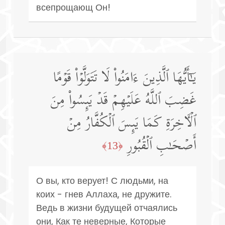
всепрощающ Он!
یَـٰۤأَیُّهَا ٱلَّذِینَ ءَامَنُوا۟ لَا تَتَوَلَّوۡا۟ قَوۡمًا
غَضِبَ ٱللَّهُ عَلَیۡهِمۡ قَدۡ یَىِٕسُوا۟ مِنَ
ٱلۡـَٔاخِرَةِ كَمَا یَىِٕسَ ٱلۡكُفَّارُ مِنۡ
أَصۡحَـٰبِ ٱلۡقُبُورِ
﴿13﴾
О вы, кто верует! С людьми, на
коих - гнев Аллаха, не дружите.
Ведь в жизни будущей отчаялись
они, Как те неверные, Которые