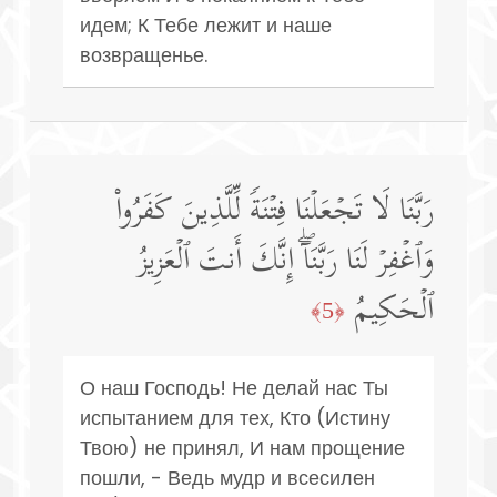
идем; К Тебе лежит и наше
возвращенье.
رَبَّنَا لَا تَجۡعَلۡنَا فِتۡنَةࣰ لِّلَّذِینَ كَفَرُوا۟
وَٱغۡفِرۡ لَنَا رَبَّنَاۤۖ إِنَّكَ أَنتَ ٱلۡعَزِیزُ
ٱلۡحَكِیمُ
﴿5﴾
О наш Господь! Не делай нас Ты
испытанием для тех, Кто (Истину
Твою) не принял, И нам прощение
пошли, - Ведь мудр и всесилен