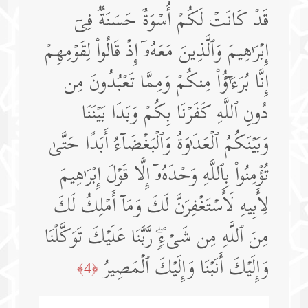
قَدۡ كَانَتۡ لَكُمۡ أُسۡوَةٌ حَسَنَةࣱ فِیۤ
إِبۡرَ ٰ⁠هِیمَ وَٱلَّذِینَ مَعَهُۥۤ إِذۡ قَالُوا۟ لِقَوۡمِهِمۡ
إِنَّا بُرَءَ ٰۤ⁠ ؤُا۟ مِنكُمۡ وَمِمَّا تَعۡبُدُونَ مِن
دُونِ ٱللَّهِ كَفَرۡنَا بِكُمۡ وَبَدَا بَیۡنَنَا
وَبَیۡنَكُمُ ٱلۡعَدَ ٰ⁠وَةُ وَٱلۡبَغۡضَاۤءُ أَبَدًا حَتَّىٰ
تُؤۡمِنُوا۟ بِٱللَّهِ وَحۡدَهُۥۤ إِلَّا قَوۡلَ إِبۡرَ ٰ⁠هِیمَ
لِأَبِیهِ لَأَسۡتَغۡفِرَنَّ لَكَ وَمَاۤ أَمۡلِكُ لَكَ
مِنَ ٱللَّهِ مِن شَیۡءࣲۖ رَّبَّنَا عَلَیۡكَ تَوَكَّلۡنَا
وَإِلَیۡكَ أَنَبۡنَا وَإِلَیۡكَ ٱلۡمَصِیرُ
﴿4﴾