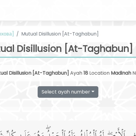
охова]
Mutual Disillusion [At-Taghabun]
ual Disillusion [At-Taghabun] 
ual Disillusion [At-Taghabun]
Ayah
18
Location
Madinah
N
Select ayah number