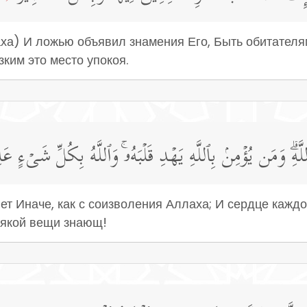
аха) И ложью объявил знамения Его, Быть обитателям
зким это место упокоя.
هِۗ وَمَن یُؤۡمِنۢ بِٱللَّهِ یَهۡدِ قَلۡبَهُۥۚ وَٱللَّهُ بِكُلِّ شَیۡءٍ عَل
ет Иначе, как с соизволения Аллаха; И сердце каждог
всякой вещи знающ!