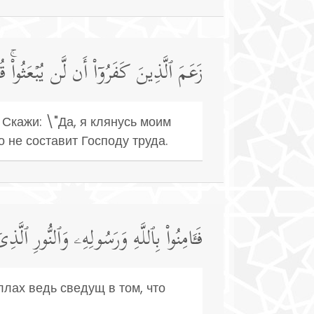
زَعَمَ ٱلَّذِینَ كَفَرُوۤا۟ أَن لَّن یُبۡعَثُوا۟ۚ قُل
 Скажи: \"Да, я клянусь моим
 не составит Господу труда.
فَـَٔامِنُوا۟ بِٱللَّهِ وَرَسُولِهِۦ وَٱلنُّورِ ٱلَّذِ
ллах ведь сведущ в том, что