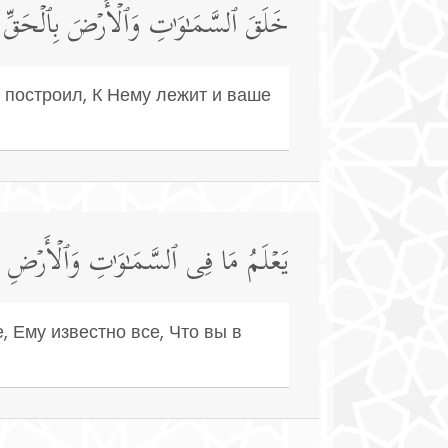
خَلَقَ ٱلسَّمَـٰوَ ٰ⁠تِ وَٱلۡأَرۡضَ بِٱلۡحَقِّ
 построил, К Нему лежит и ваше
یَعۡلَمُ مَا فِی ٱلسَّمَـٰوَ ٰ⁠تِ وَٱلۡأَرۡضِ وَ
е, Ему известно все, Что вы в