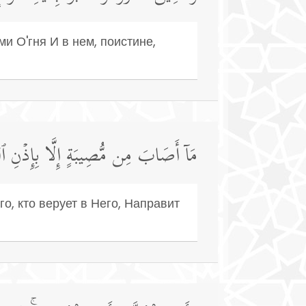
и О'гня И в нем, поистине,
مَاۤ أَصَابَ مِن مُّصِیبَةٍ إِلَّا بِإِذۡنِ ٱللَّ
о, кто верует в Него, Направит