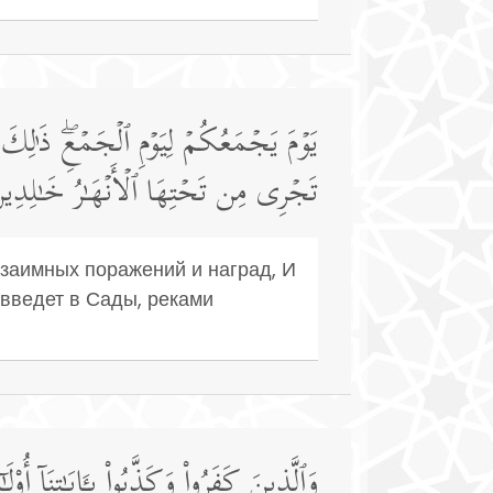
یَوۡمَ یَجۡمَعُكُمۡ لِیَوۡمِ ٱلۡجَمۡعِۖ ذَ ٰ⁠لِكَ 
تَجۡرِی مِن تَحۡتِهَا ٱلۡأَنۡهَـٰرُ خَـٰلِدِینَ ف
 взаимных поражений и наград, И
 введет в Сады, реками
وَٱلَّذِینَ كَفَرُوا۟ وَكَذَّبُوا۟ بِـَٔایَـٰتِنَاۤ 