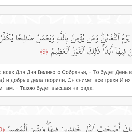
یَوۡمُ ٱلتَّغَابُنِۗ وَمَن یُؤۡمِنۢ بِٱللَّهِ وَیَعۡمَلۡ صَـٰلِحࣰا یُكَفِّرۡ 
ِیهَاۤ أَبَدࣰاۚ ذَ ٰ⁠لِكَ ٱلۡفَوۡزُ ٱلۡعَظِیمُ
﴿9﴾
ас всех Для Дня Великого Собранья, - То будет День
га) и добрые дела творили, Он снимет все грехи И их
 там, - Такою будет высшая награда.
أُو۟لَـٰۤىِٕكَ أَصۡحَـٰبُ ٱلنَّارِ خَـٰلِدِینَ فِیهَاۖ وَبِئۡسَ ٱلۡمَصِیرُ
﴿10﴾