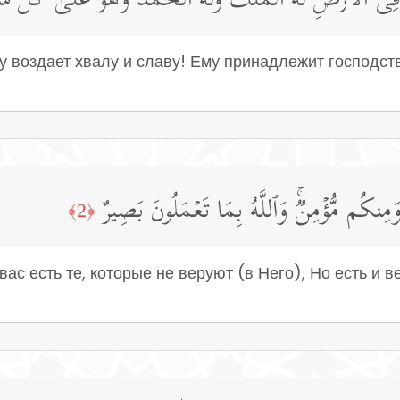
ا فِی ٱلۡأَرۡضِۖ لَهُ ٱلۡمُلۡكُ وَلَهُ ٱلۡحَمۡدُۖ وَهُوَ عَلَىٰ كُلِّ ش
у воздает хвалу и славу! Ему принадлежит господств
نكُم مُّؤۡمِنࣱۚ وَٱللَّهُ بِمَا تَعۡمَلُونَ بَصِیرٌ
﴿2﴾
 вас есть те, которые не веруют (в Него), Но есть и