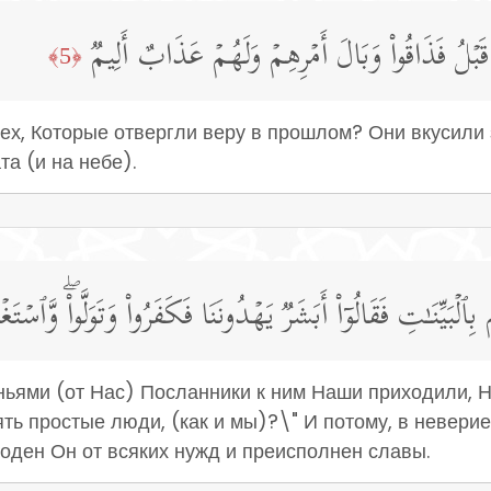
 قَبۡلُ فَذَاقُوا۟ وَبَالَ أَمۡرِهِمۡ وَلَهُمۡ عَذَابٌ أَلِیمࣱ
﴿5﴾
тех, Которые отвергли веру в прошлом? Они вкусили 
та (и на небе).
ٱلۡبَیِّنَـٰتِ فَقَالُوۤا۟ أَبَشَرࣱ یَهۡدُونَنَا فَكَفَرُوا۟ وَتَوَلَّوا۟ۖ وَّٱسۡت
еньями (от Нас) Посланники к ним Наши приходили, Н
ть простые люди, (как и мы)?\" И потому, в неверие
оден Он от всяких нужд и преисполнен славы.