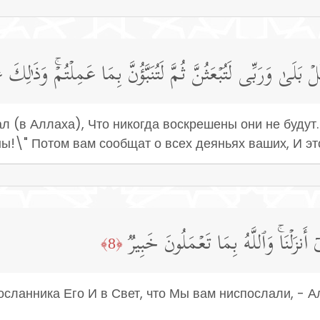
ۡ بَلَىٰ وَرَبِّی لَتُبۡعَثُنَّ ثُمَّ لَتُنَبَّؤُنَّ بِمَا عَمِلۡتُمۡۚ وَذَ ٰ⁠لِك
ал (в Аллаха), Что никогда воскрешены они не будут.
!\" Потом вам сообщат о всех деяньях ваших, И это
یۤ أَنزَلۡنَاۚ وَٱللَّهُ بِمَا تَعۡمَلُونَ خَبِیرࣱ
﴿8﴾
осланника Его И в Свет, что Мы вам ниспослали, - А