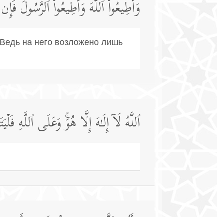
وَأَطِیعُوا۟ ٱللَّهَ وَأَطِیعُوا۟ ٱلرَّسُولَۚ فَإِن تَ
! Ведь на него возложено лишь
ٱللَّهُ لَاۤ إِلَـٰهَ إِلَّا هُوَۚ وَعَلَى ٱللَّهِ فَلۡیَ