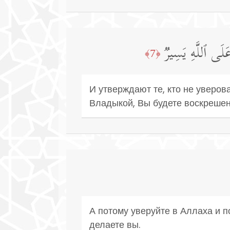
َ عَلَى ٱللَّهِ یَسِیرࣱ
﴿7﴾
И утверждают те, кто не уверов
Владыкой, Вы будете воскрешены
А потому уверуйте в Аллаха и п
делаете вы.