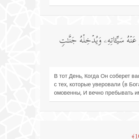
عَنۡهُ سَیِّـَٔاتِهِۦ وَیُدۡخِلۡهُ جَنَّـٰتࣲ
В тот День, Когда Он соберет в
с тех, которые уверовали (в Бо
омовенны, И вечно пребывать им