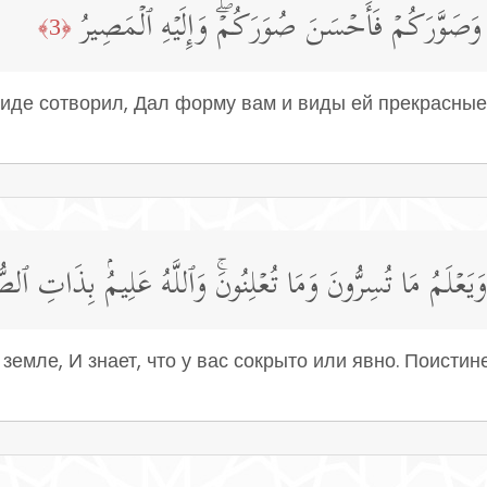
 وَصَوَّرَكُمۡ فَأَحۡسَنَ صُوَرَكُمۡۖ وَإِلَیۡهِ ٱلۡمَصِیرُ
﴿3﴾
иде сотворил, Дал форму вам и виды ей прекрасные
یَعۡلَمُ مَا تُسِرُّونَ وَمَا تُعۡلِنُونَۚ وَٱللَّهُ عَلِیمُۢ بِذَاتِ ٱلص
 земле, И знает, что у вас сокрыто или явно. Поистин