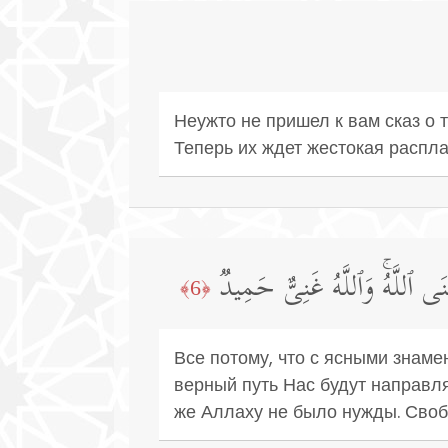
Неужто не пришел к вам сказ о 
Теперь их ждет жестокая распла
َغۡنَى ٱللَّهُۚ وَٱللَّهُ غَنِیٌّ حَمِیدࣱ
﴿6﴾
Все потому, что с ясными знам
верный путь Нас будут направля
же Аллаху не было нужды. Своб