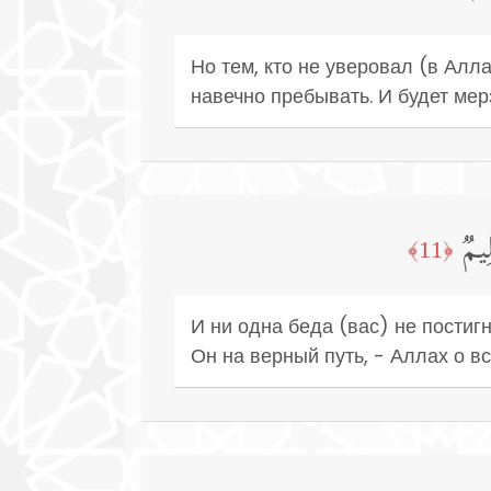
Но тем, кто не уверовал (в Алл
навечно пребывать. И будет мер
ِیمࣱ
﴿11﴾
И ни одна беда (вас) не постигн
Он на верный путь, - Аллах о 