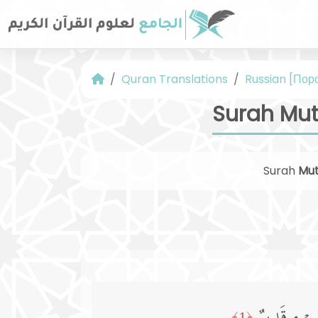
Quran Translations
Russian [Пор
Surah Mut
Surah
Mut
﴿1﴾