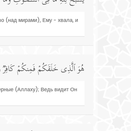
یُسَبِّحُ لِلَّهِ مَا فِی ٱلسَّمَـٰوَ ٰ⁠تِ وَمَ
о (над мирами), Ему - хвала, и
هُوَ ٱلَّذِی خَلَقَكُمۡ فَمِنكُمۡ كَافِرࣱ وَمِ
 верные (Аллаху); Ведь видит Он