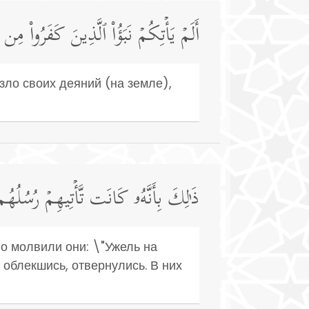
أَلَمۡ یَأۡتِكُمۡ نَبَؤُا۟ ٱلَّذِینَ كَفَرُوا۟ مِن
зло своих деяний (на земле),
ذَ ٰ⁠لِكَ بِأَنَّهُۥ كَانَت تَّأۡتِیهِمۡ رُسُلُهُم بِ
о молвили они: \"Ужель на
 облекшись, отвернулись. В них