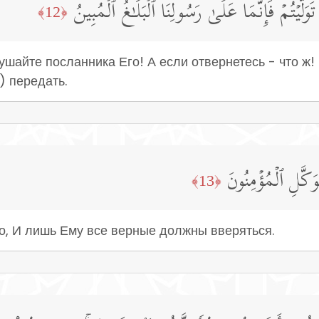
وَلَّیۡتُمۡ فَإِنَّمَا عَلَىٰ رَسُولِنَا ٱلۡبَلَـٰغُ ٱلۡمُبِینُ
﴿12﴾
ушайте посланника Его! А если отвернетесь - что ж
) передать.
تَوَكَّلِ ٱلۡمُؤۡمِنُونَ
﴿13﴾
го, И лишь Ему все верные должны вверяться.