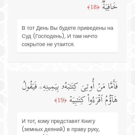
خَافِیَةࣱ
﴿18﴾
В тот День Вы будете приведены на
Суд (Господень), И там ничто
сокрытое не утаится.
فَأَمَّا مَنۡ أُوتِیَ كِتَـٰبَهُۥ بِیَمِینِهِۦ فَیَقُولُ
هَاۤؤُمُ ٱقۡرَءُوا۟ كِتَـٰبِیَهۡ
﴿19﴾
И тот, кому представят Книгу
(земных деяний) в праву руку,