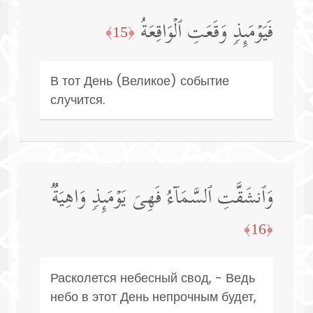
فَیَوۡمَىِٕذࣲ وَقَعَتِ ٱلۡوَاقِعَةُ
﴿15﴾
В тот День (Великое) событие
случится.
وَٱنشَقَّتِ ٱلسَّمَاۤءُ فَهِیَ یَوۡمَىِٕذࣲ وَاهِیَةࣱ
﴿16﴾
Расколется небесный свод, - Ведь
небо в этот День непрочным будет,