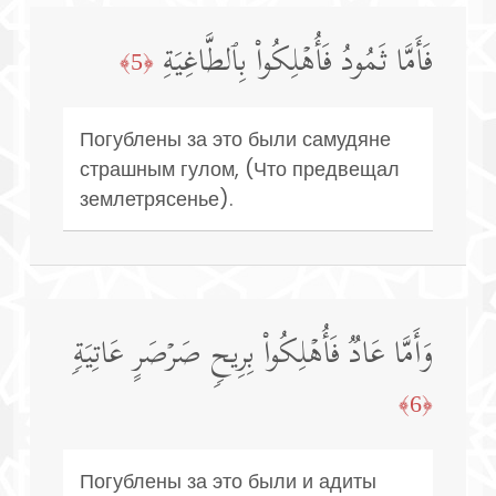
فَأَمَّا ثَمُودُ فَأُهۡلِكُوا۟ بِٱلطَّاغِیَةِ
﴿5﴾
Погублены за это были самудяне
страшным гулом, (Что предвещал
землетрясенье).
وَأَمَّا عَادࣱ فَأُهۡلِكُوا۟ بِرِیحࣲ صَرۡصَرٍ عَاتِیَةࣲ
﴿6﴾
Погублены за это были и адиты