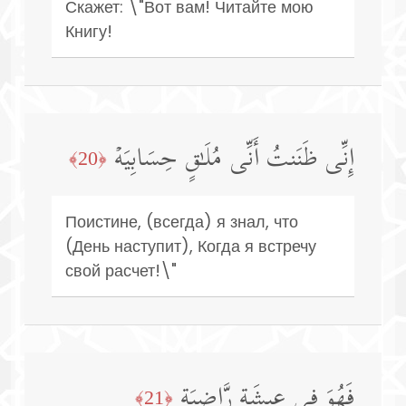
Скажет: \"Вот вам! Читайте мою
Книгу!
إِنِّی ظَنَنتُ أَنِّی مُلَـٰقٍ حِسَابِیَهۡ
﴿20﴾
Поистине, (всегда) я знал, что
(День наступит), Когда я встречу
свой расчет!\"
فَهُوَ فِی عِیشَةࣲ رَّاضِیَةࣲ
﴿21﴾