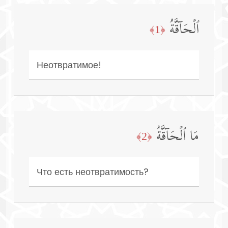
ٱلۡحَاۤقَّةُ
﴿1﴾
Неотвратимое!
مَا ٱلۡحَاۤقَّةُ
﴿2﴾
Что есть неотвратимость?