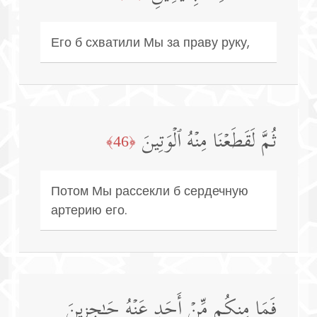
Его б схватили Мы за праву руку,
ثُمَّ لَقَطَعۡنَا مِنۡهُ ٱلۡوَتِینَ
﴿46﴾
Потом Мы рассекли б сердечную
артерию его.
فَمَا مِنكُم مِّنۡ أَحَدٍ عَنۡهُ حَـٰجِزِینَ