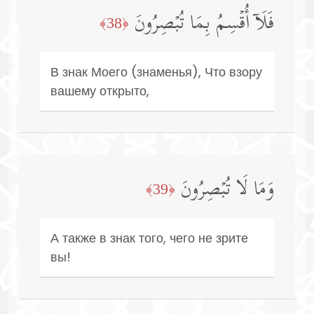
فَلَاۤ أُقۡسِمُ بِمَا تُبۡصِرُونَ
﴿38﴾
В знак Моего (знаменья), Что взору
вашему открыто,
وَمَا لَا تُبۡصِرُونَ
﴿39﴾
А также в знак того, чего не зрите
вы!