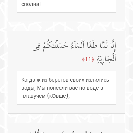
сполна!
إِنَّا لَمَّا طَغَا ٱلۡمَاۤءُ حَمَلۡنَـٰكُمۡ فِی
ٱلۡجَارِیَةِ
﴿11﴾
Когда ж из берегов своих излились
воды, Мы понесли вас по воде в
плавучем (кОвше),