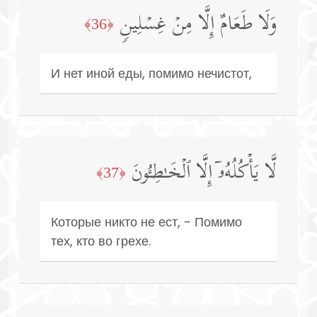
وَلَا طَعَامٌ إِلَّا مِنۡ غِسۡلِینࣲ
﴿36﴾
И нет иной еды, помимо нечистот,
لَّا یَأۡكُلُهُۥۤ إِلَّا ٱلۡخَـٰطِـُٔونَ
﴿37﴾
Которые никто не ест, - Помимо
тех, кто во грехе.