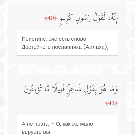
إِنَّهُۥ لَقَوۡلُ رَسُولࣲ كَرِیمࣲ
﴿40﴾
Поистине, сие есть слово
Достойного посланника (Аллаха),
وَمَا هُوَ بِقَوۡلِ شَاعِرࣲۚ قَلِیلࣰا مَّا تُؤۡمِنُونَ
﴿41﴾
А не поэта, - О, как же мало
веруете вы! -