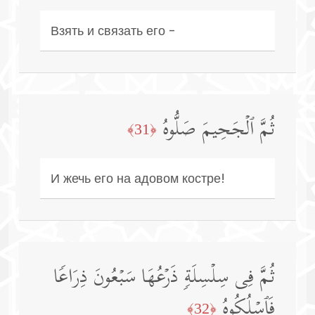
Взять и связать его -
ثُمَّ ٱلۡجَحِیمَ صَلُّوهُ
﴿31﴾
И жечь его на адовом костре!
ثُمَّ فِی سِلۡسِلَةࣲ ذَرۡعُهَا سَبۡعُونَ ذِرَاعࣰا
فَٱسۡلُكُوهُ
﴿32﴾