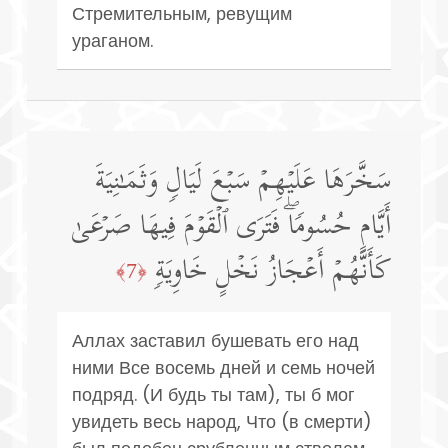
Стремительным, ревущим
ураганом.
سَخَّرَهَا عَلَیۡهِمۡ سَبۡعَ لَیَالࣲ وَثَمَـٰنِیَةَ
أَیَّامٍ حُسُومࣰاۖ فَتَرَى ٱلۡقَوۡمَ فِیهَا صَرۡعَىٰ
كَأَنَّهُمۡ أَعۡجَازُ نَخۡلٍ خَاوِیَةࣲ
﴿7﴾
Аллах заставил бушевать его над
ними Все восемь дней и семь ночей
подряд. (И будь ты там), ты б мог
увидеть весь народ, Что (в смерти)