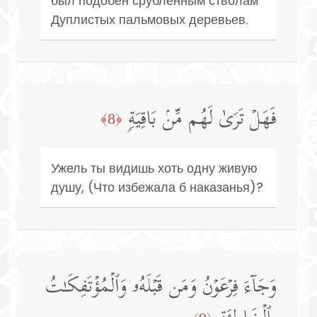
был подобен срубленным стволам
Дуплистых пальмовых деревьев.
فَهَلۡ تَرَىٰ لَهُم مِّنۢ بَاقِیَةࣲ
﴿8﴾
Ужель ты видишь хоть одну живую
душу, (Что избежала б наказанья)?
وَجَاۤءَ فِرۡعَوۡنُ وَمَن قَبۡلَهُۥ وَٱلۡمُؤۡتَفِكَـٰتُ