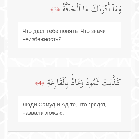
وَمَاۤ أَدۡرَىٰكَ مَا ٱلۡحَاۤقَّةُ
﴿3﴾
Что даст тебе понять, Что значит
неизбежность?
كَذَّبَتۡ ثَمُودُ وَعَادُۢ بِٱلۡقَارِعَةِ
﴿4﴾
Люди Самуд и Ад то, что грядет,
назвали ложью.