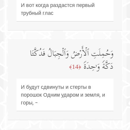
И вот когда раздастся первый
трубный глас
وَحُمِلَتِ ٱلۡأَرۡضُ وَٱلۡجِبَالُ فَدُكَّتَا
دَكَّةࣰ وَ ٰ⁠حِدَةࣰ
﴿14﴾
И будут сдвинуты и стерты в
порошок Одним ударом и земля, и
горы, -