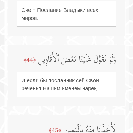
Сие - Послание Владыки всех
миров.
وَلَوۡ تَقَوَّلَ عَلَیۡنَا بَعۡضَ ٱلۡأَقَاوِیلِ
﴿44﴾
И если бы посланник сей Свои
реченья Нашим именем нарек,
لَأَخَذۡنَا مِنۡهُ بِٱلۡیَمِینِ
﴿45﴾