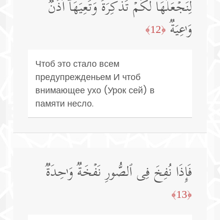
لِنَجۡعَلَهَا لَكُمۡ تَذۡكِرَةࣰ وَتَعِیَهَاۤ أُذُنࣱ
وَ ٰ⁠عِیَةࣱ
﴿12﴾
Чтоб это стало всем
предупрежденьем И чтоб
внимающее ухо (Урок сей) в
памяти несло.
فَإِذَا نُفِخَ فِی ٱلصُّورِ نَفۡخَةࣱ وَ ٰ⁠حِدَةࣱ
﴿13﴾