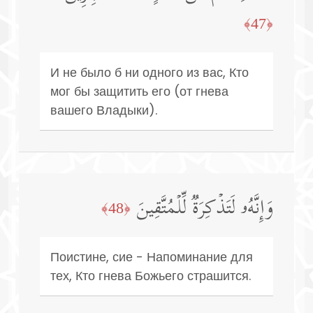
﴿47﴾
И не было б ни одного из вас, Кто
мог бы защитить его (от гнева
вашего Владыки).
وَإِنَّهُۥ لَتَذۡكِرَةࣱ لِّلۡمُتَّقِینَ
﴿48﴾
Поистине, сие - Напоминание для
тех, Кто гнева Божьего страшится.