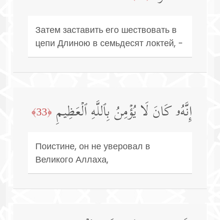
Затем заставить его шествовать в
цепи Длиною в семьдесят локтей, -
إِنَّهُۥ كَانَ لَا یُؤۡمِنُ بِٱللَّهِ ٱلۡعَظِیمِ
﴿33﴾
Поистине, он не уверовал в
Великого Аллаха,