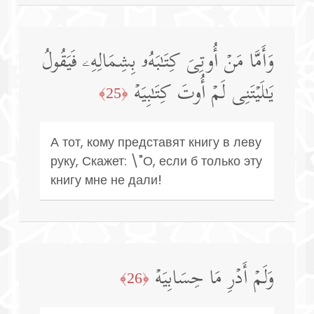
وَأَمَّا مَنۡ أُوتِیَ كِتَـٰبَهُۥ بِشِمَالِهِۦ فَیَقُولُ
یَـٰلَیۡتَنِی لَمۡ أُوتَ كِتَـٰبِیَهۡ
﴿25﴾
А тот, кому представят книгу в леву
руку, Скажет: \"О, если б только эту
книгу мне не дали!
وَلَمۡ أَدۡرِ مَا حِسَابِیَهۡ
﴿26﴾