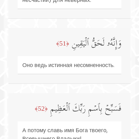
وَإِنَّهُۥ لَحَقُّ ٱلۡیَقِینِ
﴿51﴾
Оно ведь истинная несомненность.
فَسَبِّحۡ بِٱسۡمِ رَبِّكَ ٱلۡعَظِیمِ
﴿52﴾
А потому славь имя Бога твоего,
Всевышнего Владыки!