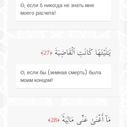
О, если б никогда не знать мне
моего расчета!
یَـٰلَیۡتَهَا كَانَتِ ٱلۡقَاضِیَةَ
﴿27﴾
О, если бы (земная смерть) была
моим концом!
مَاۤ أَغۡنَىٰ عَنِّی مَالِیَهۡۜ
﴿28﴾