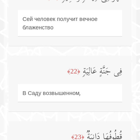
Сей человек получит вечное
блаженство
فِی جَنَّةٍ عَالِیَةࣲ
﴿22﴾
В Саду возвышенном,
قُطُوفُهَا دَانِیَةࣱ
﴿23﴾