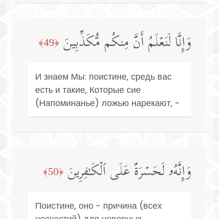
وَإِنَّا لَنَعۡلَمُ أَنَّ مِنكُم مُّكَذِّبِینَ
﴿49﴾
И знаем Мы: поистине, средь вас
есть и такие, Которые сие
(Напоминанье) ложью нарекают, -
وَإِنَّهُۥ لَحَسۡرَةٌ عَلَى ٱلۡكَـٰفِرِینَ
﴿50﴾
Поистине, оно - причина (всех
несчастий) для неверных.