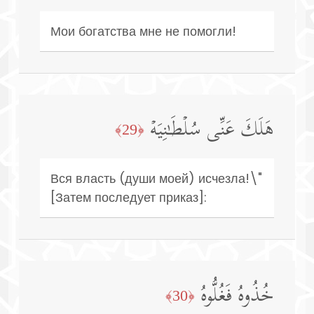
Мои богатства мне не помогли!
هَلَكَ عَنِّی سُلۡطَـٰنِیَهۡ
﴿29﴾
Вся власть (души моей) исчезла!\"
[Затем последует приказ]:
خُذُوهُ فَغُلُّوهُ
﴿30﴾