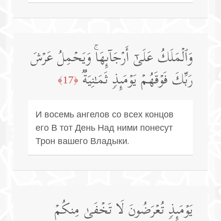
وَٱلۡمَلَكُ عَلَىٰۤ أَرۡجَاۤىِٕهَاۚ وَیَحۡمِلُ عَرۡشَ
رَبِّكَ فَوۡقَهُمۡ یَوۡمَىِٕذࣲ ثَمَـٰنِیَةࣱ
﴿17﴾
И восемь ангелов со всех концов
его В тот День Над ними понесут
Трон вашего Владыки.
یَوۡمَىِٕذࣲ تُعۡرَضُونَ لَا تَخۡفَىٰ مِنكُمۡ