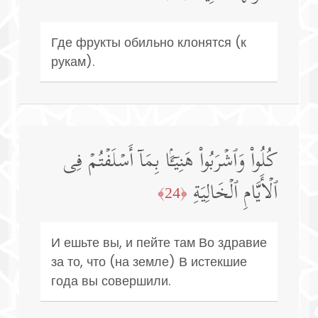
Где фрукты обильно клонятся (к
рукам).
كُلُوا۟ وَٱشۡرَبُوا۟ هَنِیۤـَٔۢا بِمَاۤ أَسۡلَفۡتُمۡ فِی
ٱلۡأَیَّامِ ٱلۡخَالِیَةِ
﴿24﴾
И ешьте вы, и пейте там Во здравие
за то, что (на земле) В истекшие
года вы совершили.