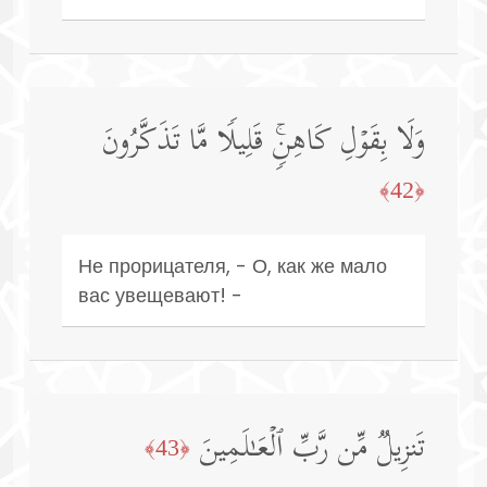
وَلَا بِقَوۡلِ كَاهِنࣲۚ قَلِیلࣰا مَّا تَذَكَّرُونَ
﴿42﴾
Не прорицателя, - О, как же мало
вас увещевают! -
تَنزِیلࣱ مِّن رَّبِّ ٱلۡعَـٰلَمِینَ
﴿43﴾