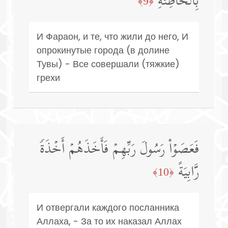
بِٱلۡخَاطِئَةِ
﴿9﴾
И Фараон, и те, что жили до него, И
опрокинутые города (в долине
Тувы) - Все совершали (тяжкие)
грехи
فَعَصَوۡا۟ رَسُولَ رَبِّهِمۡ فَأَخَذَهُمۡ أَخۡذَةࣰ
رَّابِیَةً
﴿10﴾
И отвергали каждого посланника
Аллаха, - За то их наказал Аллах