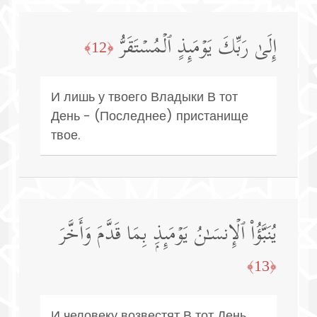
إِلَىٰ رَبِّكَ یَوۡمَىِٕذٍ ٱلۡمُسۡتَقَرُّ
﴿12﴾
И лишь у твоего Владыки В тот
День - (Последнее) пристанище
твое.
یُنَبَّؤُا۟ ٱلۡإِنسَـٰنُ یَوۡمَىِٕذِۭ بِمَا قَدَّمَ وَأَخَّرَ
﴿13﴾
И человеку возвестят В тот День,