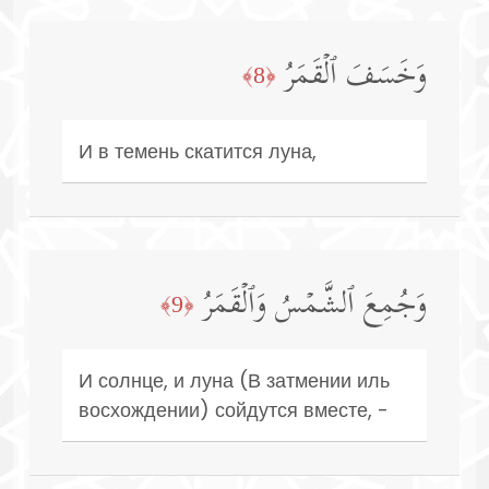
وَخَسَفَ ٱلۡقَمَرُ
﴿8﴾
И в темень скатится луна,
وَجُمِعَ ٱلشَّمۡسُ وَٱلۡقَمَرُ
﴿9﴾
И солнце, и луна (В затмении иль
восхождении) сойдутся вместе, -