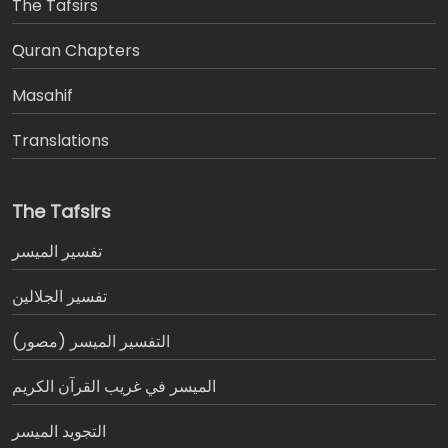
The Tafsirs
َQuran Chapters
Masahif
Translations
The Tafsirs
تفسير المیسر
تفسير الجلالين
التفسير الميسر (مصور)
الميسر في غريب القرآن الكريم
التجويد الميسر