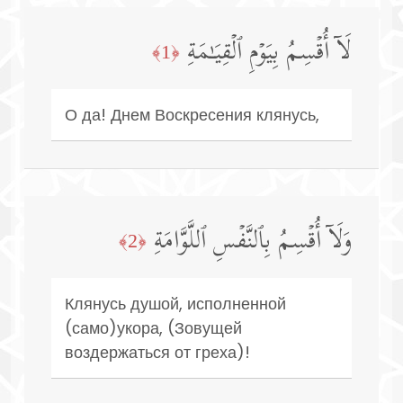
لَاۤ أُقۡسِمُ بِیَوۡمِ ٱلۡقِیَـٰمَةِ
﴿1﴾
О да! Днем Воскресения клянусь,
وَلَاۤ أُقۡسِمُ بِٱلنَّفۡسِ ٱللَّوَّامَةِ
﴿2﴾
Клянусь душой, исполненной
(само)укора, (Зовущей
воздержаться от греха)!