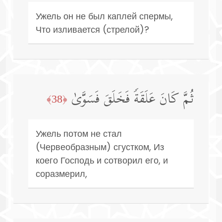
Ужель он не был каплей спермы,
Что изливается (стрелой)?
ثُمَّ كَانَ عَلَقَةࣰ فَخَلَقَ فَسَوَّىٰ
﴿38﴾
Ужель потом не стал
(Червеобразным) сгустком, Из
коего Господь и сотворил его, и
соразмерил,