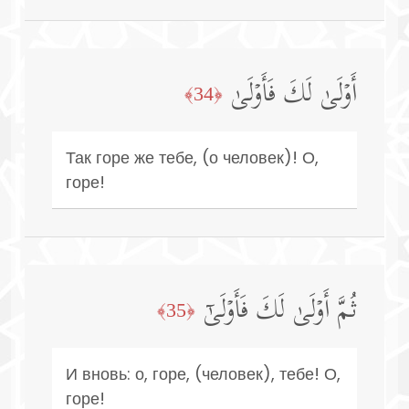
أَوۡلَىٰ لَكَ فَأَوۡلَىٰ
﴿34﴾
Так горе же тебе, (о человек)! О,
горе!
ثُمَّ أَوۡلَىٰ لَكَ فَأَوۡلَىٰۤ
﴿35﴾
И вновь: о, горе, (человек), тебе! О,
горе!