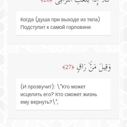
كَلَّاۤ إِذَا بَلَغَتِ ٱلتَّرَاقِیَ
Когда (душа при выходе из тела)
Подступит к самой горловине
وَقِیلَ مَنۡۜ رَاقࣲ
﴿27﴾
(И прозвучит): \"Кто может
исцелить его? Кто сможет жизнь
ему вернуть?\",