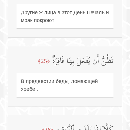
Другие ж лица в этот День Печаль и
мрак покроют
تَظُنُّ أَن یُفۡعَلَ بِهَا فَاقِرَةࣱ
﴿25﴾
В предвестии беды, ломающей
хребет.
﴿26﴾