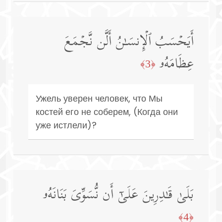
أَیَحۡسَبُ ٱلۡإِنسَـٰنُ أَلَّن نَّجۡمَعَ
عِظَامَهُۥ
﴿3﴾
Ужель уверен человек, что Мы
костей его не соберем, (Когда они
уже истлели)?
بَلَىٰ قَـٰدِرِینَ عَلَىٰۤ أَن نُّسَوِّیَ بَنَانَهُۥ
﴿4﴾