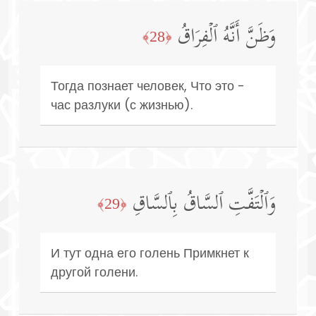
وَظَنَّ أَنَّهُ ٱلۡفِرَاقُ
﴿28﴾
Тогда познает человек, Что это -
час разлуки (с жизнью).
وَٱلۡتَفَّتِ ٱلسَّاقُ بِٱلسَّاقِ
﴿29﴾
И тут одна его голень Примкнет к
другой голени.