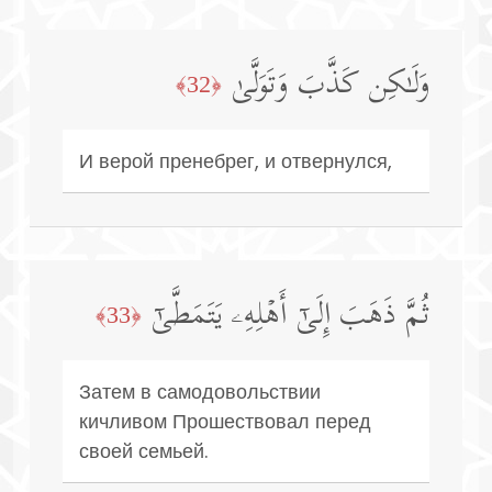
وَلَـٰكِن كَذَّبَ وَتَوَلَّىٰ
﴿32﴾
И верой пренебрег, и отвернулся,
ثُمَّ ذَهَبَ إِلَىٰۤ أَهۡلِهِۦ یَتَمَطَّىٰۤ
﴿33﴾
Затем в самодовольствии
кичливом Прошествовал перед
своей семьей.