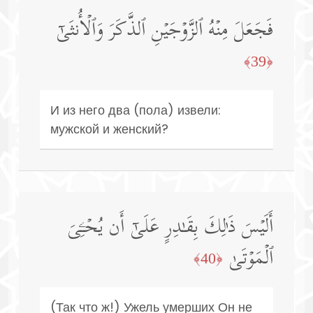
فَجَعَلَ مِنۡهُ ٱلزَّوۡجَیۡنِ ٱلذَّكَرَ وَٱلۡأُنثَىٰۤ
﴿39﴾
И из него два (пола) извели:
мужской и женский?
أَلَیۡسَ ذَ ٰ⁠لِكَ بِقَـٰدِرٍ عَلَىٰۤ أَن یُحۡـِۧیَ
ٱلۡمَوۡتَىٰ
﴿40﴾
(Так что ж!) Ужель умерших Он не