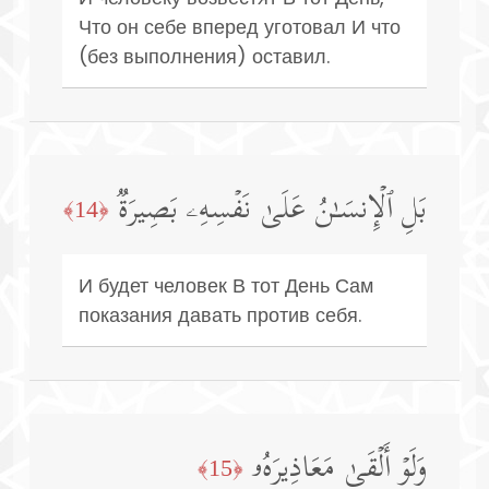
Что он себе вперед уготовал И что
(без выполнения) оставил.
بَلِ ٱلۡإِنسَـٰنُ عَلَىٰ نَفۡسِهِۦ بَصِیرَةࣱ
﴿14﴾
И будет человек В тот День Сам
показания давать против себя.
وَلَوۡ أَلۡقَىٰ مَعَاذِیرَهُۥ
﴿15﴾