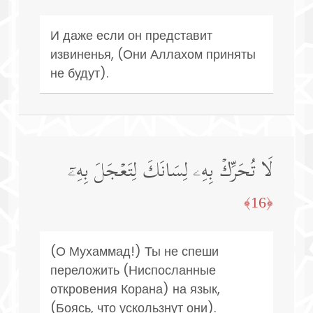
И даже если он представит
извиненья, (Они Аллахом приняты
не будут).
لَا تُحَرِّكۡ بِهِۦ لِسَانَكَ لِتَعۡجَلَ بِهِۦۤ
﴿16﴾
(О Мухаммад!) Ты не спеши
переложить (Ниспосланные
откровения Корана) на язык,
(Боясь, что ускользнут они).