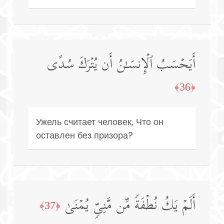
أَیَحۡسَبُ ٱلۡإِنسَـٰنُ أَن یُتۡرَكَ سُدًى
﴿36﴾
Ужель считает человек, Что он
оставлен без призора?
أَلَمۡ یَكُ نُطۡفَةࣰ مِّن مَّنِیࣲّ یُمۡنَىٰ
﴿37﴾