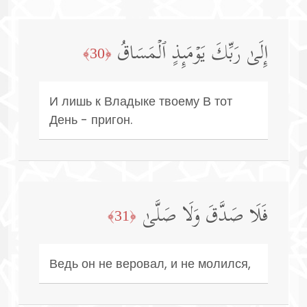
إِلَىٰ رَبِّكَ یَوۡمَىِٕذٍ ٱلۡمَسَاقُ
﴿30﴾
И лишь к Владыке твоему В тот
День - пригон.
فَلَا صَدَّقَ وَلَا صَلَّىٰ
﴿31﴾
Ведь он не веровал, и не молился,