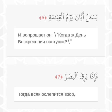
یَسۡـَٔلُ أَیَّانَ یَوۡمُ ٱلۡقِیَـٰمَةِ
﴿6﴾
И вопрошает он: \"Когда ж День
Воскресения наступит?\"
فَإِذَا بَرِقَ ٱلۡبَصَرُ
﴿7﴾
Тогда всяк ослепится взор,