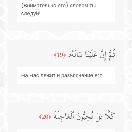
(Внимательно его) словам ты
следуй!
ثُمَّ إِنَّ عَلَیۡنَا بَیَانَهُۥ
﴿19﴾
На Нас лежит и разъяснение его.
كَلَّا بَلۡ تُحِبُّونَ ٱلۡعَاجِلَةَ
﴿20﴾