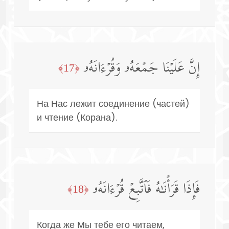
إِنَّ عَلَیۡنَا جَمۡعَهُۥ وَقُرۡءَانَهُۥ
﴿17﴾
На Нас лежит соединение (частей)
и чтение (Корана).
فَإِذَا قَرَأۡنَـٰهُ فَٱتَّبِعۡ قُرۡءَانَهُۥ
﴿18﴾
Когда же Мы тебе его читаем,