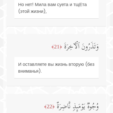
Но нет! Мила вам суета и тщЕта
(этой жизни),
وَتَذَرُونَ ٱلۡـَٔاخِرَةَ
﴿21﴾
И оставляете вы жизнь вторую (без
вниманья).
وُجُوهࣱ یَوۡمَىِٕذࣲ نَّاضِرَةٌ
﴿22﴾