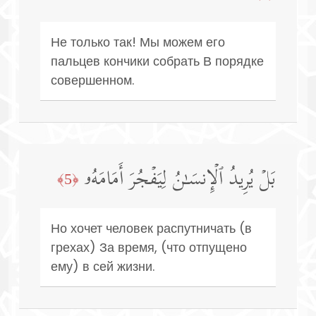
Не только так! Мы можем его
пальцев кончики собрать В порядке
совершенном.
بَلۡ یُرِیدُ ٱلۡإِنسَـٰنُ لِیَفۡجُرَ أَمَامَهُۥ
﴿5﴾
Но хочет человек распутничать (в
грехах) За время, (что отпущено
ему) в сей жизни.