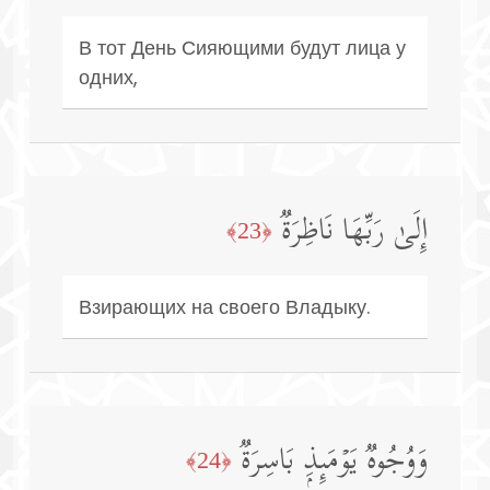
В тот День Сияющими будут лица у
одних,
إِلَىٰ رَبِّهَا نَاظِرَةࣱ
﴿23﴾
Взирающих на своего Владыку.
وَوُجُوهࣱ یَوۡمَىِٕذِۭ بَاسِرَةࣱ
﴿24﴾