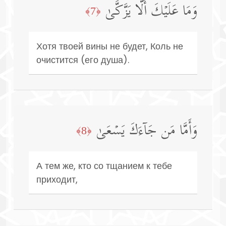
وَمَا عَلَیۡكَ أَلَّا یَزَّكَّىٰ
﴿7﴾
Хотя твоей вины не будет, Коль не
очистится (его душа).
وَأَمَّا مَن جَاۤءَكَ یَسۡعَىٰ
﴿8﴾
А тем же, кто со тщанием к тебе
приходит,