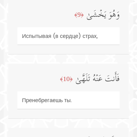
وَهُوَ یَخۡشَىٰ
﴿9﴾
Испытывая (в сердце) страх,
فَأَنتَ عَنۡهُ تَلَهَّىٰ
﴿10﴾
Пренебрегаешь ты.