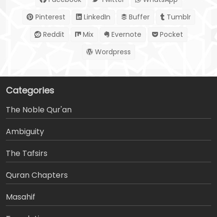
Pinterest
LinkedIn
Buffer
Tumblr
Reddit
Mix
Evernote
Pocket
Wordpress
Categories
The Noble Qur'an
Ambiguity
The Tafsirs
َQuran Chapters
Masahif