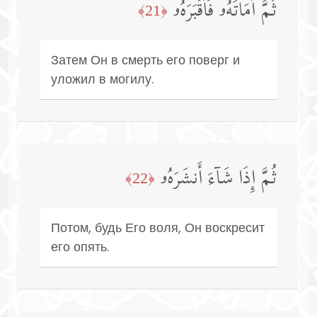
ثُمَّ أَمَاتَهُۥ فَأَقۡبَرَهُۥ
﴿21﴾
Затем Он в смерть его поверг и
уложил в могилу.
ثُمَّ إِذَا شَاۤءَ أَنشَرَهُۥ
﴿22﴾
Потом, будь Его воля, Он воскресит
его опять.