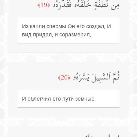
مِن نُّطۡفَةٍ خَلَقَهُۥ فَقَدَّرَهُۥ
﴿19﴾
Из капли спермы Он его создал, И
вид придал, и соразмерил,
ثُمَّ ٱلسَّبِیلَ یَسَّرَهُۥ
﴿20﴾
И облегчил его пути земные.