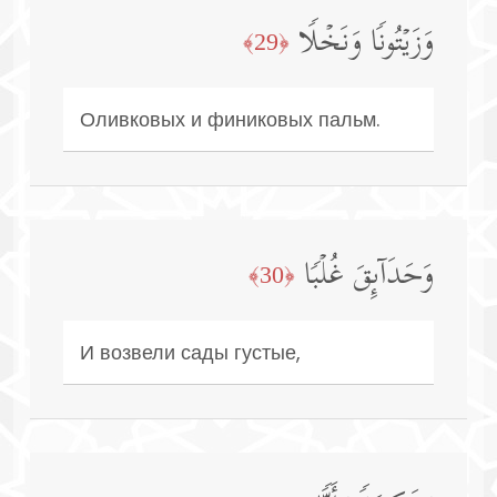
وَزَیۡتُونࣰا وَنَخۡلࣰا
﴿29﴾
Оливковых и финиковых пальм.
وَحَدَاۤىِٕقَ غُلۡبࣰا
﴿30﴾
И возвели сады густые,