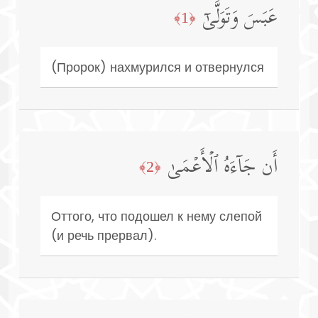
عَبَسَ وَتَوَلَّىٰۤ
﴿1﴾
(Пророк) нахмурился и отвернулся
أَن جَاۤءَهُ ٱلۡأَعۡمَىٰ
﴿2﴾
Оттого, что подошел к нему слепой
(и речь прервал).