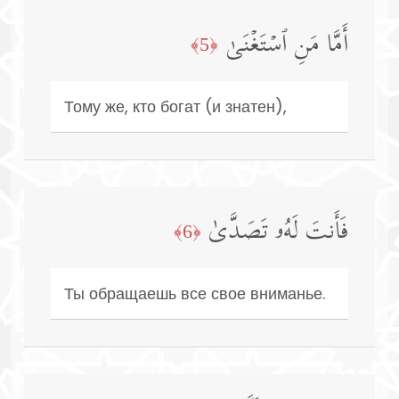
أَمَّا مَنِ ٱسۡتَغۡنَىٰ
﴿5﴾
Тому же, кто богат (и знатен),
فَأَنتَ لَهُۥ تَصَدَّىٰ
﴿6﴾
Ты обращаешь все свое вниманье.