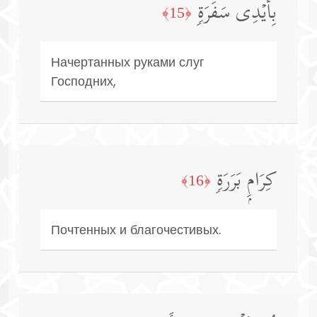
بِأَیۡدِی سَفَرَةࣲ
﴿15﴾
Начертанных руками слуг
Господних,
كِرَامِۭ بَرَرَةࣲ
﴿16﴾
Почтенных и благочестивых.