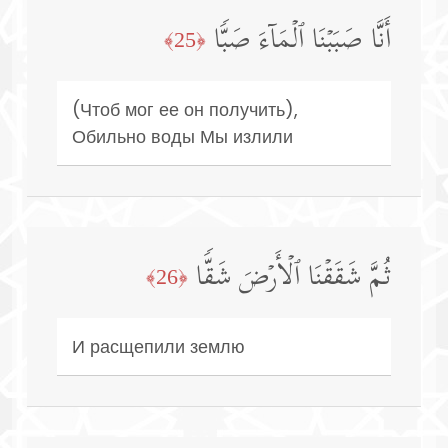
أَنَّا صَبَبۡنَا ٱلۡمَاۤءَ صَبࣰّا
﴿25﴾
(Чтоб мог ее он получить),
Обильно воды Мы излили
ثُمَّ شَقَقۡنَا ٱلۡأَرۡضَ شَقࣰّا
﴿26﴾
И расщепили землю