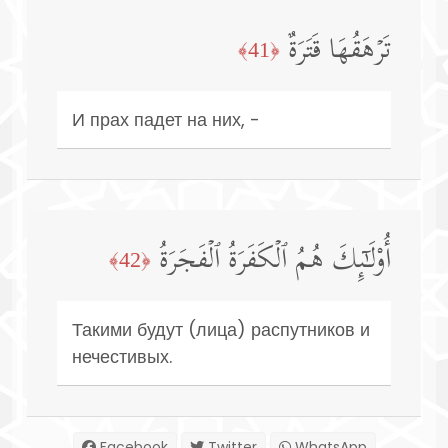
تَرۡهَقُهَا قَتَرَةٌ
﴿41﴾
И прах падет на них, -
أُو۟لَـٰۤىِٕكَ هُمُ ٱلۡكَفَرَةُ ٱلۡفَجَرَةُ
﴿42﴾
Такими будут (лица) распутников и
нечестивых.
Facebook
Twitter
WhatsApp