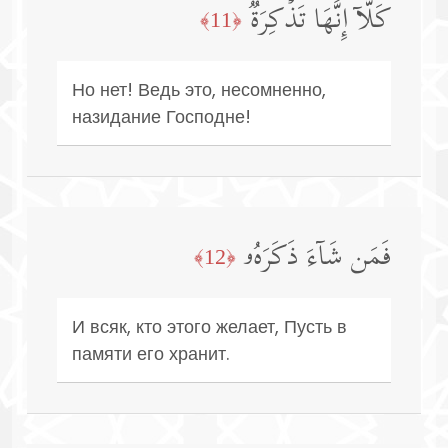
كَلَّاۤ إِنَّهَا تَذۡكِرَةࣱ
﴿11﴾
Но нет! Ведь это, несомненно,
назидание Господне!
فَمَن شَاۤءَ ذَكَرَهُۥ
﴿12﴾
И всяк, кто этого желает, Пусть в
памяти его хранит.