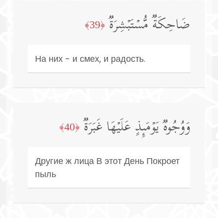
ضَاحِكَةࣱ مُّسۡتَبۡشِرَةࣱ
﴿39﴾
На них - и смех, и радость.
وَوُجُوهࣱ یَوۡمَىِٕذٍ عَلَیۡهَا غَبَرَةࣱ
﴿40﴾
Другие ж лица В этот День Покроет
пыль