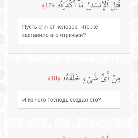
قُتِلَ ٱلۡإِنسَـٰنُ مَاۤ أَكۡفَرَهُۥ
﴿17﴾
Пусть сгинет человек! Что же
заставило его отречься?
مِنۡ أَیِّ شَیۡءٍ خَلَقَهُۥ
﴿18﴾
И из чего Господь создал его?