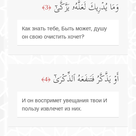
وَمَا یُدۡرِیكَ لَعَلَّهُۥ یَزَّكَّىٰۤ
﴿3﴾
Как знать тебе, Быть может, душу
он свою очистить хочет?
أَوۡ یَذَّكَّرُ فَتَنفَعَهُ ٱلذِّكۡرَىٰۤ
﴿4﴾
И он воспримет увещания твои И
пользу извлечет из них.