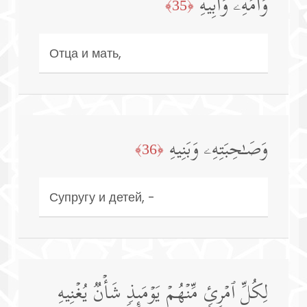
وَأُمِّهِۦ وَأَبِیهِ
﴿35﴾
Отца и мать,
وَصَـٰحِبَتِهِۦ وَبَنِیهِ
﴿36﴾
Супругу и детей, -
لِكُلِّ ٱمۡرِئࣲ مِّنۡهُمۡ یَوۡمَىِٕذࣲ شَأۡنࣱ یُغۡنِیهِ