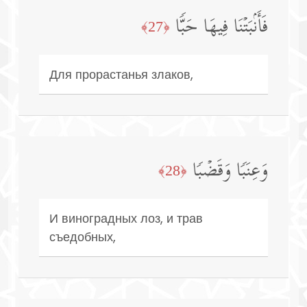
فَأَنۢبَتۡنَا فِیهَا حَبࣰّا
﴿27﴾
Для прорастанья злаков,
وَعِنَبࣰا وَقَضۡبࣰا
﴿28﴾
И виноградных лоз, и трав
съедобных,