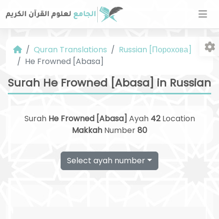
Quran Translations
Russian [Порохова]
He Frowned [Abasa]
Surah He Frowned [Abasa] in Russian
Surah
He Frowned [Abasa]
Ayah
42
Location
Fo
Makkah
Number
80
Select ayah number