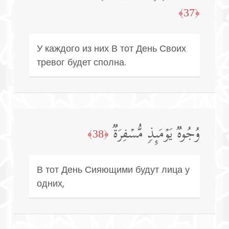
﴿37﴾
У каждого из них В тот День Своих
тревог будет сполна.
وُجُوهࣱ یَوۡمَىِٕذࣲ مُّسۡفِرَةࣱ
﴿38﴾
В тот День Сияющими будут лица у
одних,