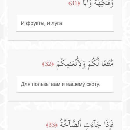
وَفَـٰكِهَةࣰ وَأَبࣰّا
﴿31﴾
И фрукты, и луга
مَّتَـٰعࣰا لَّكُمۡ وَلِأَنۡعَـٰمِكُمۡ
﴿32﴾
Для пользы вам и вашему скоту.
فَإِذَا جَاۤءَتِ ٱلصَّاۤخَّةُ
﴿33﴾