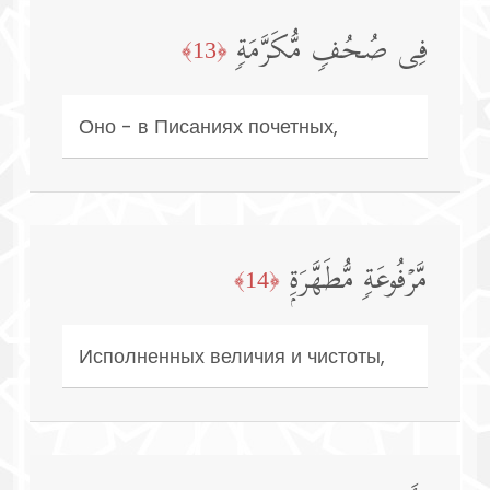
فِی صُحُفࣲ مُّكَرَّمَةࣲ
﴿13﴾
Оно - в Писаниях почетных,
مَّرۡفُوعَةࣲ مُّطَهَّرَةِۭ
﴿14﴾
Исполненных величия и чистоты,