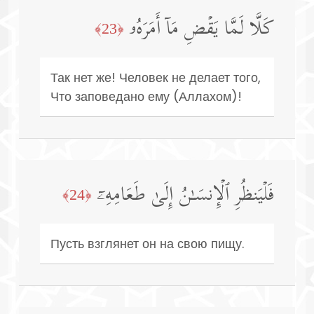
كَلَّا لَمَّا یَقۡضِ مَاۤ أَمَرَهُۥ
﴿23﴾
Так нет же! Человек не делает того,
Что заповедано ему (Аллахом)!
فَلۡیَنظُرِ ٱلۡإِنسَـٰنُ إِلَىٰ طَعَامِهِۦۤ
﴿24﴾
Пусть взглянет он на свою пищу.