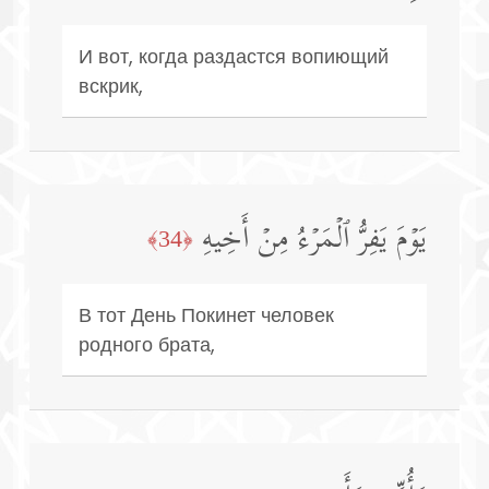
И вот, когда раздастся вопиющий
вскрик,
یَوۡمَ یَفِرُّ ٱلۡمَرۡءُ مِنۡ أَخِیهِ
﴿34﴾
В тот День Покинет человек
родного брата,