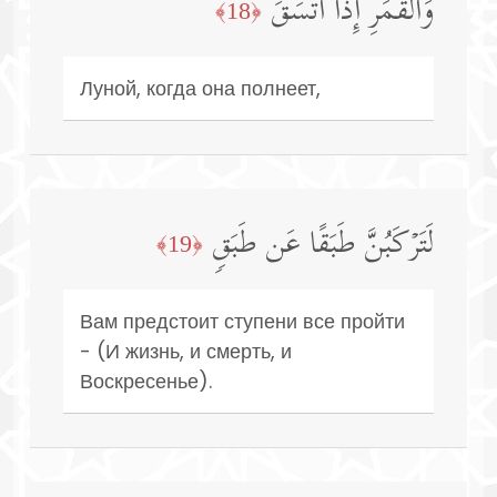
وَٱلۡقَمَرِ إِذَا ٱتَّسَقَ
﴿18﴾
Луной, когда она полнеет,
لَتَرۡكَبُنَّ طَبَقًا عَن طَبَقࣲ
﴿19﴾
Вам предстоит ступени все пройти
- (И жизнь, и смерть, и
Воскресенье).