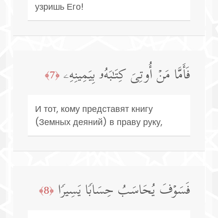
узришь Его!
فَأَمَّا مَنۡ أُوتِیَ كِتَـٰبَهُۥ بِیَمِینِهِۦ
﴿7﴾
И тот, кому представят книгу
(Земных деяний) в праву руку,
فَسَوۡفَ یُحَاسَبُ حِسَابࣰا یَسِیرࣰا
﴿8﴾