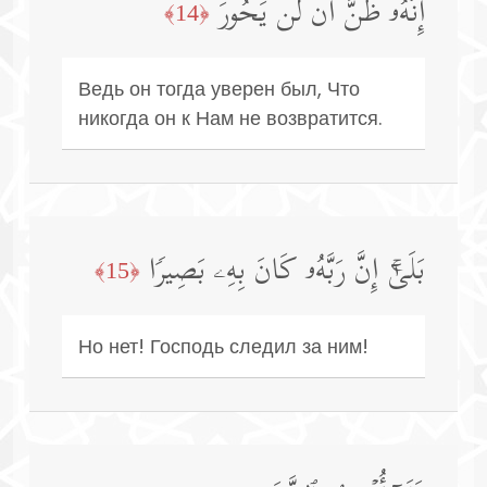
إِنَّهُۥ ظَنَّ أَن لَّن یَحُورَ
﴿14﴾
Ведь он тогда уверен был, Что
никогда он к Нам не возвратится.
بَلَىٰۤۚ إِنَّ رَبَّهُۥ كَانَ بِهِۦ بَصِیرࣰا
﴿15﴾
Но нет! Господь следил за ним!