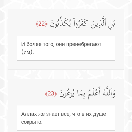
بَلِ ٱلَّذِینَ كَفَرُوا۟ یُكَذِّبُونَ
﴿22﴾
И более того, они пренебрегают
(им).
وَٱللَّهُ أَعۡلَمُ بِمَا یُوعُونَ
﴿23﴾
Аллах же знает все, что в их душе
сокрыто.