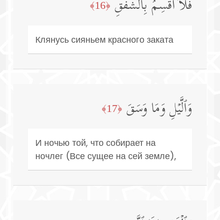
فَلَاۤ أُقۡسِمُ بِٱلشَّفَقِ
﴿16﴾
Клянусь сияньем красного заката
وَٱلَّیۡلِ وَمَا وَسَقَ
﴿17﴾
И ночью той, что собирает на
ночлег (Все сущее на сей земле),