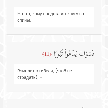
Но тот, кому представят книгу со
спины,
فَسَوۡفَ یَدۡعُوا۟ ثُبُورࣰا
﴿11﴾
Взмолит о гибели, (чтоб не
страдать), -