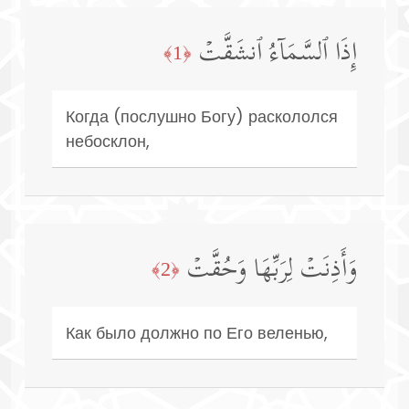
إِذَا ٱلسَّمَاۤءُ ٱنشَقَّتۡ
﴿1﴾
Когда (послушно Богу) раскололся
небосклон,
وَأَذِنَتۡ لِرَبِّهَا وَحُقَّتۡ
﴿2﴾
Как было должно по Его веленью,