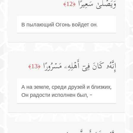
وَیَصۡلَىٰ سَعِیرًا
﴿12﴾
В пылающий Огонь войдет он.
إِنَّهُۥ كَانَ فِیۤ أَهۡلِهِۦ مَسۡرُورًا
﴿13﴾
А на земле, среди друзей и близких,
Он радости исполнен был, -