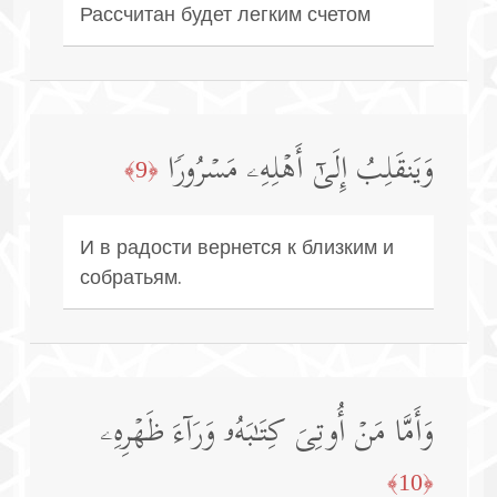
Рассчитан будет легким счетом
وَیَنقَلِبُ إِلَىٰۤ أَهۡلِهِۦ مَسۡرُورࣰا
﴿9﴾
И в радости вернется к близким и
собратьям.
وَأَمَّا مَنۡ أُوتِیَ كِتَـٰبَهُۥ وَرَاۤءَ ظَهۡرِهِۦ
﴿10﴾