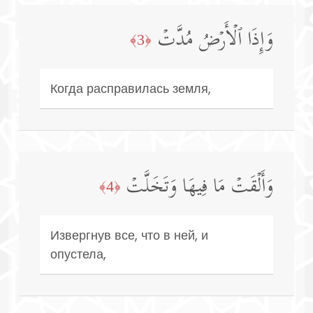
وَإِذَا ٱلۡأَرۡضُ مُدَّتۡ
﴿3﴾
Когда расправилась земля,
وَأَلۡقَتۡ مَا فِیهَا وَتَخَلَّتۡ
﴿4﴾
Извергнув все, что в ней, и
опустела,