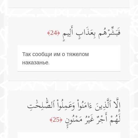
فَبَشِّرۡهُم بِعَذَابٍ أَلِیمٍ
﴿24﴾
Так сообщи им о тяжелом
наказанье.
إِلَّا ٱلَّذِينَ ءَامَنُوا۟ وَعَمِلُوا۟ ٱلصَّٰلِحَٰتِ
لَهُمْ أَجْرٌ غَيْرُ مَمْنُونٍۭ
﴿25﴾