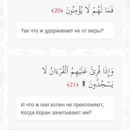
فَمَا لَهُمۡ لَا یُؤۡمِنُونَ
﴿20﴾
Так что ж удерживает их от веры?
وَإِذَا قُرِئَ عَلَیۡهِمُ ٱلۡقُرۡءَانُ لَا
یَسۡجُدُونَ ۩
﴿21﴾
И что ж они колен не преклоняют,
Когда Коран зачитывают им?