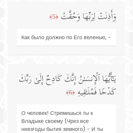
وَأَذِنَتۡ لِرَبِّهَا وَحُقَّتۡ
﴿5﴾
Как было должно по Его веленью, -
یَـٰۤأَیُّهَا ٱلۡإِنسَـٰنُ إِنَّكَ كَادِحٌ إِلَىٰ رَبِّكَ
كَدۡحࣰا فَمُلَـٰقِیهِ
﴿6﴾
О человек! Стремишься ты к
Владыке своему (Чрез все
невзгоды бытия земного) - И ты