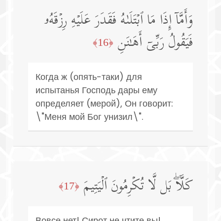
وَأَمَّاۤ إِذَا مَا ٱبۡتَلَىٰهُ فَقَدَرَ عَلَیۡهِ رِزۡقَهُۥ
فَیَقُولُ رَبِّیۤ أَهَـٰنَنِ
﴿16﴾
Когда ж (опять-таки) для
испытанья Господь дары ему
определяет (мерой), Он говорит:
\"Меня мой Бог унизил\".
كَلَّاۖ بَل لَّا تُكۡرِمُونَ ٱلۡیَتِیمَ
﴿17﴾
Вовсе нет! Сирот не чтите вы!