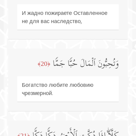
И жадно пожираете Оставленное
не для вас наследство,
وَتُحِبُّونَ ٱلۡمَالَ حُبࣰّا جَمࣰّا
﴿20﴾
Богатство любите любовию
чрезмерной.
﴿21﴾