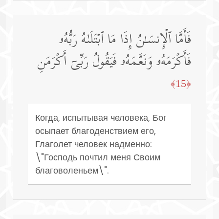
فَأَمَّا ٱلۡإِنسَـٰنُ إِذَا مَا ٱبۡتَلَىٰهُ رَبُّهُۥ
فَأَكۡرَمَهُۥ وَنَعَّمَهُۥ فَیَقُولُ رَبِّیۤ أَكۡرَمَنِ
﴿15﴾
Когда, испытывая человека, Бог
осыпает благоденствием его,
Глаголет человек надменно:
\"Господь почтил меня Своим
благоволеньем\".