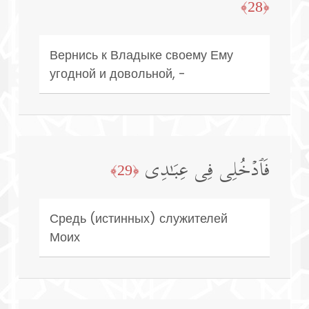
﴿28﴾
Вернись к Владыке своему Ему
угодной и довольной, -
فَٱدۡخُلِی فِی عِبَـٰدِی
﴿29﴾
Средь (истинных) служителей
Моих