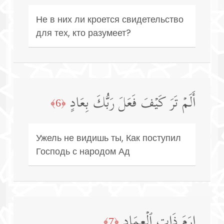
Не в них ли кроется свидетельство
для тех, кто разумеет?
أَلَمۡ تَرَ كَیۡفَ فَعَلَ رَبُّكَ بِعَادٍ
﴿6﴾
Ужель не видишь ты, Как поступил
Господь с народом Ад
إِرَمَ ذَاتِ ٱلۡعِمَادِ
﴿7﴾