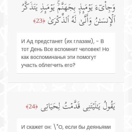
وَجِا۟یۤءَ یَوۡمَىِٕذِۭ بِجَهَنَّمَۚ یَوۡمَىِٕذࣲ یَتَذَكَّرُ
ٱلۡإِنسَـٰنُ وَأَنَّىٰ لَهُ ٱلذِّكۡرَىٰ
﴿23﴾
И Ад предстанет (их глазам), - В
тот День Все вспомнит человек! Но
как воспоминанья эти помогут
участь облегчить его?
یَقُولُ یَـٰلَیۡتَنِی قَدَّمۡتُ لِحَیَاتِی
﴿24﴾
И скажет он: \"О, если бы деяньями