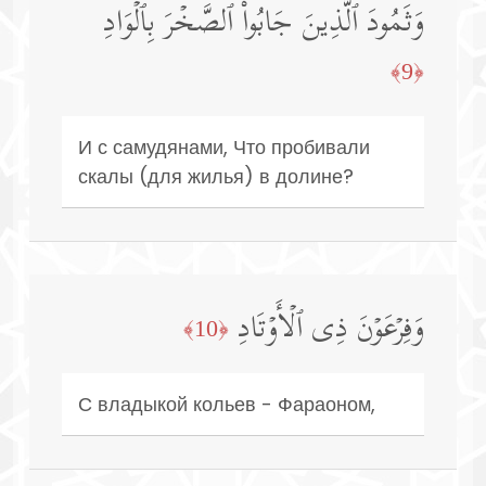
وَثَمُودَ ٱلَّذِینَ جَابُوا۟ ٱلصَّخۡرَ بِٱلۡوَادِ
﴿9﴾
И с самудянами, Что пробивали
скалы (для жилья) в долине?
وَفِرۡعَوۡنَ ذِی ٱلۡأَوۡتَادِ
﴿10﴾
С владыкой кольев - Фараоном,