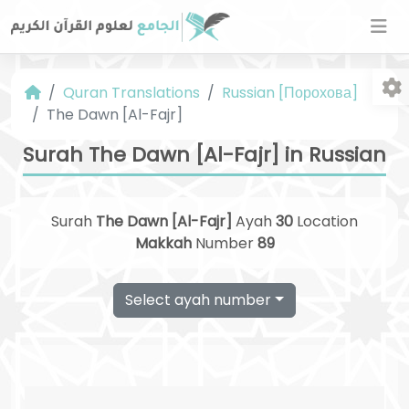
Quran Translations
Russian [Порохова]
The Dawn [Al-Fajr]
Surah The Dawn [Al-Fajr] in Russian
Surah
The Dawn [Al-Fajr]
Ayah
30
Location
Fo
Makkah
Number
89
Select ayah number