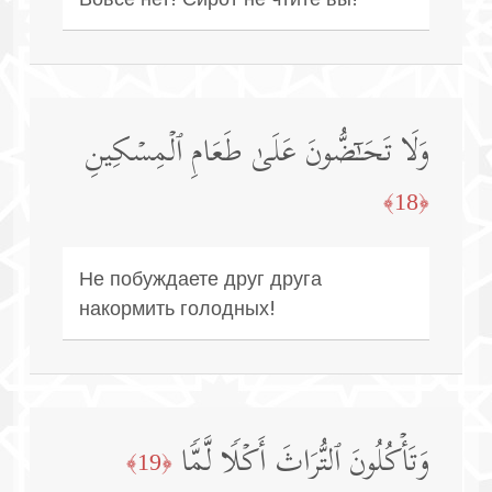
وَلَا تَحَـٰۤضُّونَ عَلَىٰ طَعَامِ ٱلۡمِسۡكِینِ
﴿18﴾
Не побуждаете друг друга
накормить голодных!
وَتَأۡكُلُونَ ٱلتُّرَاثَ أَكۡلࣰا لَّمࣰّا
﴿19﴾