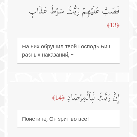
فَصَبَّ عَلَیۡهِمۡ رَبُّكَ سَوۡطَ عَذَابٍ
﴿13﴾
На них обрушил твой Господь Бич
разных наказаний, -
إِنَّ رَبَّكَ لَبِٱلۡمِرۡصَادِ
﴿14﴾
Поистине, Он зрит во все!