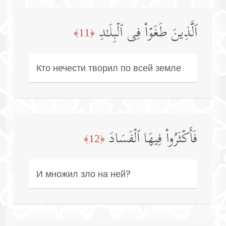
ٱلَّذِینَ طَغَوۡا۟ فِی ٱلۡبِلَـٰدِ
﴿11﴾
Кто нечести творил по всей земле
فَأَكۡثَرُوا۟ فِیهَا ٱلۡفَسَادَ
﴿12﴾
И множил зло на ней?