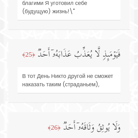
благими Я уготовил себе
(будущую) жизнь!\"
فَیَوۡمَىِٕذࣲ لَّا یُعَذِّبُ عَذَابَهُۥۤ أَحَدࣱ
﴿25﴾
В тот День Никто другой не сможет
наказать таким (страданьем),
وَلَا یُوثِقُ وَثَاقَهُۥۤ أَحَدࣱ
﴿26﴾