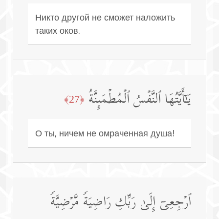
Никто другой не сможет наложить
таких оков.
یَـٰۤأَیَّتُهَا ٱلنَّفۡسُ ٱلۡمُطۡمَىِٕنَّةُ
﴿27﴾
О ты, ничем не омраченная душа!
ٱرۡجِعِیۤ إِلَىٰ رَبِّكِ رَاضِیَةࣰ مَّرۡضِیَّةࣰ