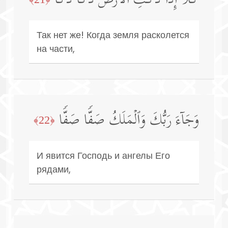
كَلَّاۤۖ إِذَا دُكَّتِ ٱلۡأَرۡضُ دَكࣰّا دَكࣰّا
Так нет же! Когда земля расколется
на части,
وَجَاۤءَ رَبُّكَ وَٱلۡمَلَكُ صَفࣰّا صَفࣰّا
﴿22﴾
И явится Господь и ангелы Его
рядами,