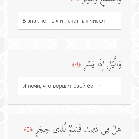
В знак четных и нечетных чисел
وَٱلَّیۡلِ إِذَا یَسۡرِ
﴿4﴾
И ночи, что вершит свой бег, -
هَلۡ فِی ذَ ٰ⁠لِكَ قَسَمࣱ لِّذِی حِجۡرٍ
﴿5﴾