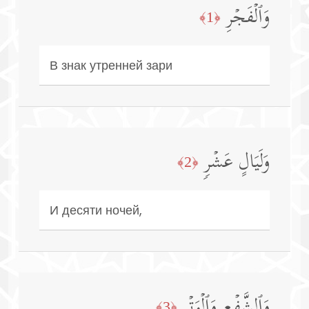
وَٱلۡفَجۡرِ
﴿1﴾
В знак утренней зари
وَلَیَالٍ عَشۡرࣲ
﴿2﴾
И десяти ночей,
وَٱلشَّفۡعِ وَٱلۡوَتۡرِ
﴿3﴾