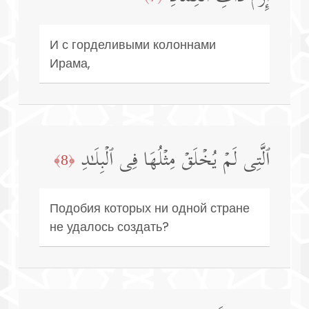
И с горделивыми колоннами
Ирама,
ٱلَّتِی لَمۡ یُخۡلَقۡ مِثۡلُهَا فِی ٱلۡبِلَـٰدِ
﴿8﴾
Подобия которых ни одной стране
не удалось создать?