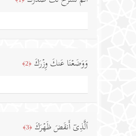
أَلَمۡ نَشۡرَحۡ لَكَ صَدۡرَكَ
وَوَضَعۡنَا عَنكَ وِزۡرَكَ
﴿2﴾
ٱلَّذِیۤ أَنقَضَ ظَهۡرَكَ
﴿3﴾