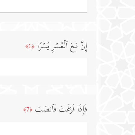
إِنَّ مَعَ ٱلۡعُسۡرِ یُسۡرࣰا
﴿6﴾
فَإِذَا فَرَغۡتَ فَٱنصَبۡ
﴿7﴾