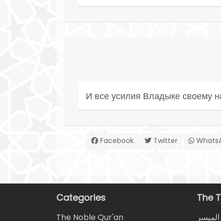
И все усилия Владыке своему н
Facebook
Twitter
Whats
Categories
The T
The Noble Qur'an
المیسر