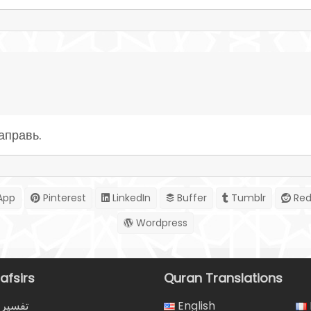
аправь.
App
Pinterest
LinkedIn
Buffer
Tumblr
Red
Wordpress
afsirs
Quran Translations
تفسير 
English