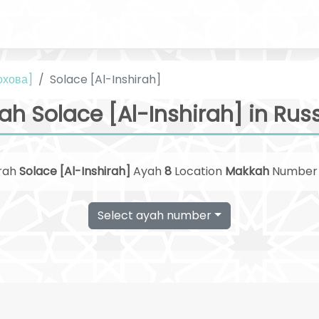
охова]
Solace [Al-Inshirah]
ah Solace [Al-Inshirah] in Rus
rah
Solace [Al-Inshirah]
Ayah
8
Location
Makkah
Numbe
Select ayah number