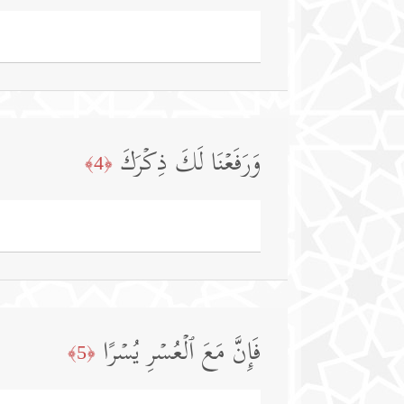
وَرَفَعۡنَا لَكَ ذِكۡرَكَ
﴿4﴾
فَإِنَّ مَعَ ٱلۡعُسۡرِ یُسۡرًا
﴿5﴾