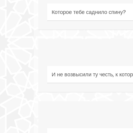
Которое тебе саднило спину?
И не возвысили ту честь, к кото