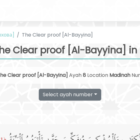
охова]
The Clear proof [Al-Bayyina]
he Clear proof [Al-Bayyina] in
he Clear proof [Al-Bayyina]
Ayah
8
Location
Madinah
Nu
Select ayah number
﴿1﴾