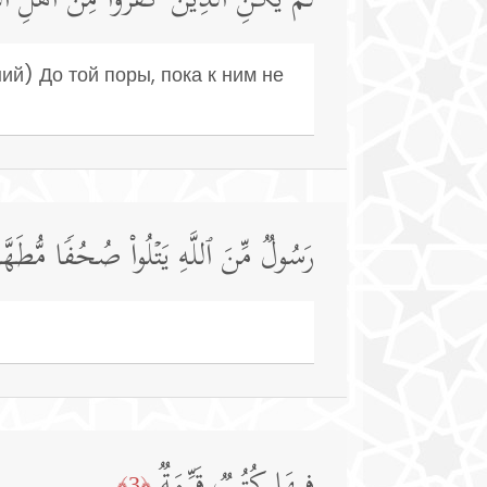
لَمۡ یَكُنِ ٱلَّذِینَ كَفَرُوا۟ مِنۡ أَهۡلِ ٱلۡكِ
ий) До той поры, пока к ним не
رَسُولࣱ مِّنَ ٱللَّهِ یَتۡلُوا۟ صُحُفࣰا مُّطَهَّرَ
﴿3﴾