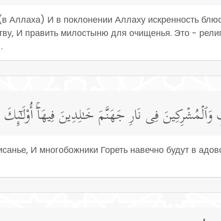
(в Аллаха) И в поклонении Аллаху искренность блю
итву, И править милостыню для очищенья. Это - рели
.
وَٱلۡمُشۡرِكِینَ فِی نَارِ جَهَنَّمَ خَـٰلِدِینَ فِیهَاۤۚ أُو۟لَـٰۤىِٕكَ هُمۡ
исанье, И многобожники Гореть навечно будут в адово