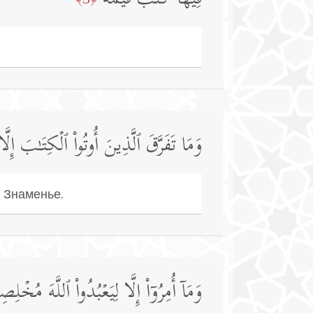
فِیهَا كُتُبࣱ قَیِّمَةࣱ
وَمَا تَفَرَّقَ ٱلَّذِینَ أُوتُوا۟ ٱلۡكِتَـٰبَ إِلَّ
 Знаменье.
وَمَاۤ أُمِرُوۤا۟ إِلَّا لِیَعۡبُدُوا۟ ٱللَّهَ مُخۡلِ