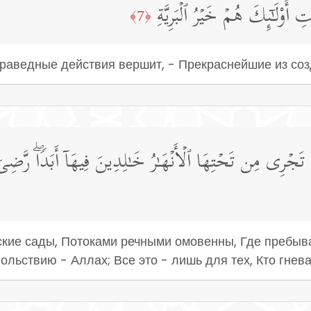
 أُو۟لَـٰۤىِٕكَ هُمۡ خَیۡرُ ٱلۡبَرِیَّةِ
﴿7﴾
праведные действия вершит, - Прекраснейшие из соз
جۡرِی مِن تَحۡتِهَا ٱلۡأَنۡهَـٰرُ خَـٰلِدِینَ فِیهَاۤ أَبَدࣰاۖ رَّضِیَ ٱل
кие сады, Потоками речными омовенны, Где пребыват
ольствию - Аллах; Все это - лишь для тех, Кто гнев