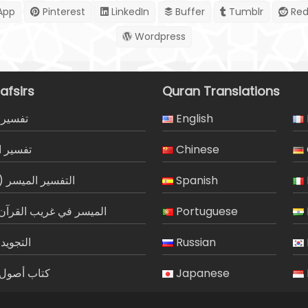
App
Pinterest
LinkedIn
Buffer
Tumblr
Red
Wordpress
afsirs
Quran Translations
تفسير 
English
تفسير ا
Chinese
التفسير الميسر)
Spanish
الميسر في غريب القرآن 
Portuguese
التجويد
Russian
كتاب أصول ا
Japanese