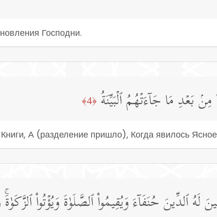
ановления Господни.
ا مِنۢ بَعۡدِ مَا جَاۤءَتۡهُمُ ٱلۡبَیِّنَةُ
﴿4﴾
Книги, А (разделение пришло), Когда явилось Ясное
صِینَ لَهُ ٱلدِّینَ حُنَفَاۤءَ وَیُقِیمُوا۟ ٱلصَّلَوٰةَ وَیُؤۡتُوا۟ ٱلزَّكَوٰةَۚ و