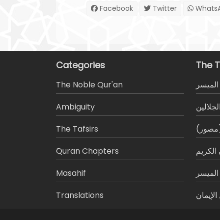
Facebook
Twitter
Whats
Categories
The T
The Noble Qur'an
المیسر
Ambiguity
لجلالين
The Tafsirs
 (مصور
َQuran Chapters
الكريم
Masahif
 الميسر
Translations
لإيمان