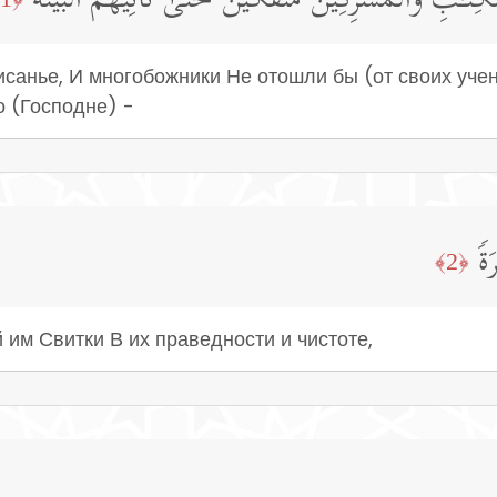
تَـٰبِ وَٱلۡمُشۡرِكِینَ مُنفَكِّینَ حَتَّىٰ تَأۡتِیَهُمُ ٱلۡبَیِّنَةُ
исанье, И многобожники Не отошли бы (от своих учен
 (Господне) -
ةࣰ
﴿2﴾
им Свитки В их праведности и чистоте,