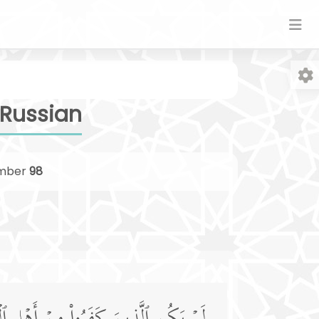
 Russian
mber
98
Fo