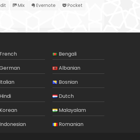
dit
Mix
Evernote
Pocket
French
Bengali
German
Albanian
Italian
Bosnian
Hindi
Dutch
Korean
Malayalam
Indonesian
Romanian