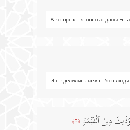
В которых с ясностью даны Уст
И не делились меж собою люди 
َذَ ٰ⁠لِكَ دِینُ ٱلۡقَیِّمَةِ
﴿5﴾