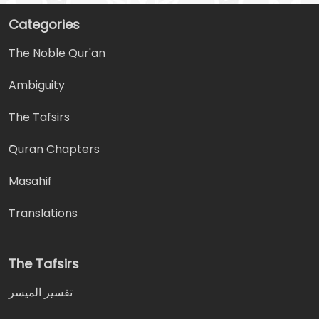
Categories
The Noble Qur'an
Ambiguity
The Tafsirs
َQuran Chapters
Masahif
Translations
The Tafsirs
تفسير المیسر