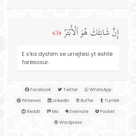
إِنَّ شَانِئَكَ هُوَ ٱلۡأَبۡتَرُ
﴿3﴾
E s’ka dyshim se urrejtësi yt është
farësosur.
Facebook
Twitter
WhatsApp
Pinterest
LinkedIn
Buffer
Tumblr
Reddit
Mix
Evernote
Pocket
Wordpress