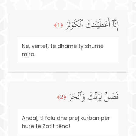
إِنَّاۤ أَعۡطَیۡنَـٰكَ ٱلۡكَوۡثَرَ
﴿1﴾
Ne, vërtet, të dhamë ty shumë
mira.
فَصَلِّ لِرَبِّكَ وَٱنۡحَرۡ
﴿2﴾
Andaj, ti falu dhe prej kurban për
hurë të Zotit tënd!