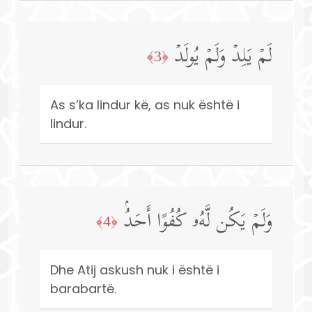
لَمۡ یَلِدۡ وَلَمۡ یُولَدۡ
﴿3﴾
As s’ka lindur kë, as nuk është i
lindur.
وَلَمۡ یَكُن لَّهُۥ كُفُوًا أَحَدُۢ
﴿4﴾
Dhe Atij askush nuk i është i
barabartë.