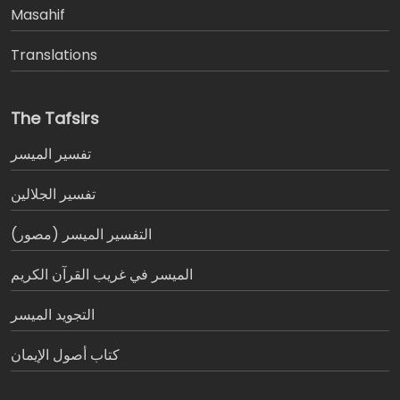
Masahif
Translations
The Tafsirs
تفسير المیسر
تفسير الجلالين
التفسير الميسر (مصور)
الميسر في غريب القرآن الكريم
التجويد الميسر
كتاب أصول الإيمان