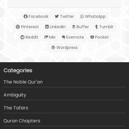
Facebook
Twitter
WhatsApp
Pinterest
LinkedIn
Buffer
Tumblr
Reddit
Mix
Evernote
Pocket
Wordpress
Categories
The Noble Qur'an
Ambiguity
The Tafsirs
َQuran Chapters