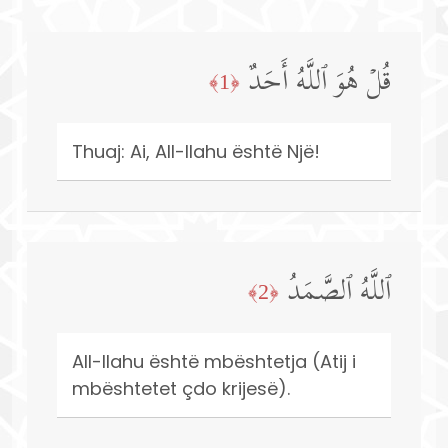
قُلۡ هُوَ ٱللَّهُ أَحَدٌ
﴿1﴾
Thuaj: Ai, All-llahu është Një!
ٱللَّهُ ٱلصَّمَدُ
﴿2﴾
All-llahu është mbështetja (Atij i
mbështetet çdo krijesë).