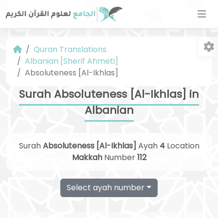
Quran Translations
Albanian [Sherif Ahmeti]
Absoluteness [Al-Ikhlas]
Surah Absoluteness [Al-Ikhlas] in
Albanian
Fo
Surah
Absoluteness [Al-Ikhlas]
Ayah
4
Location
Makkah
Number
112
Select ayah number