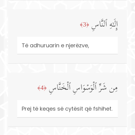
إِلَـٰهِ ٱلنَّاسِ
﴿3﴾
Të adhuruarin e njerëzve,
مِن شَرِّ ٱلۡوَسۡوَاسِ ٱلۡخَنَّاسِ
﴿4﴾
Prej të keqes së cytësit që fshihet.