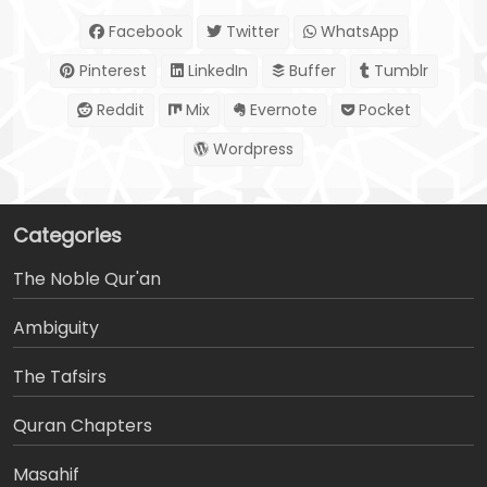
Facebook
Twitter
WhatsApp
Pinterest
LinkedIn
Buffer
Tumblr
Reddit
Mix
Evernote
Pocket
Wordpress
Categories
The Noble Qur'an
Ambiguity
The Tafsirs
َQuran Chapters
Masahif