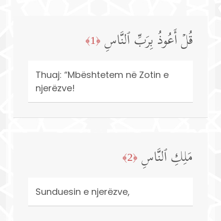
قُلۡ أَعُوذُ بِرَبِّ ٱلنَّاسِ
﴿1﴾
Thuaj: “Mbështetem në Zotin e
njerëzve!
مَلِكِ ٱلنَّاسِ
﴿2﴾
Sunduesin e njerëzve,