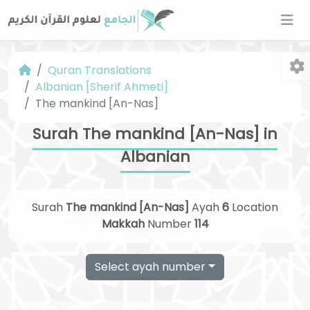
Quran Translations
Albanian [Sherif Ahmeti]
The mankind [An-Nas]
Surah The mankind [An-Nas] in
Albanian
Fo
Surah
The mankind [An-Nas]
Ayah
6
Location
Makkah
Number
114
Select ayah number