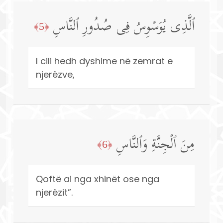
ٱلَّذِی یُوَسۡوِسُ فِی صُدُورِ ٱلنَّاسِ
﴿5﴾
I cili hedh dyshime në zemrat e
njerëzve,
مِنَ ٱلۡجِنَّةِ وَٱلنَّاسِ
﴿6﴾
Qoftë ai nga xhinët ose nga
njerëzit”.