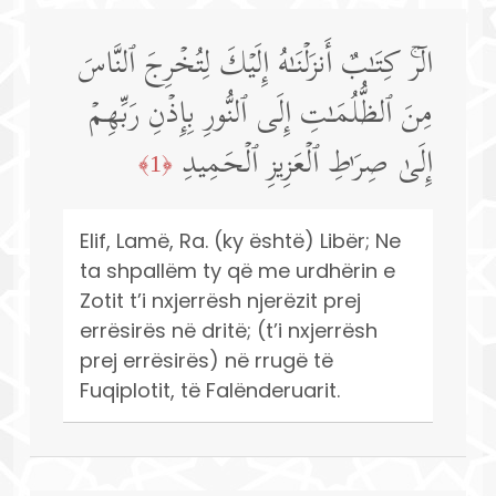
الۤرۚ كِتَـٰبٌ أَنزَلۡنَـٰهُ إِلَیۡكَ لِتُخۡرِجَ ٱلنَّاسَ
مِنَ ٱلظُّلُمَـٰتِ إِلَى ٱلنُّورِ بِإِذۡنِ رَبِّهِمۡ
إِلَىٰ صِرَ ٰ⁠طِ ٱلۡعَزِیزِ ٱلۡحَمِیدِ
﴿1﴾
Elif, Lamë, Ra. (ky është) Libër; Ne
ta shpallëm ty që me urdhërin e
Zotit t’i nxjerrësh njerëzit prej
errësirës në dritë; (t’i nxjerrësh
prej errësirës) në rrugë të
Fuqiplotit, të Falënderuarit.