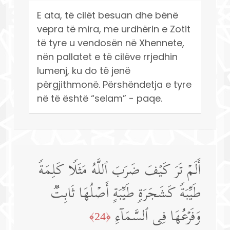
E ata, të cilët besuan dhe bënë
vepra të mira, me urdhërin e Zotit
të tyre u vendosën në Xhennete,
nën pallatet e të cilëve rrjedhin
lumenj, ku do të jenë
përgjithmonë. Përshëndetja e tyre
në të është “selam” - paqe.
أَلَمۡ تَرَ كَیۡفَ ضَرَبَ ٱللَّهُ مَثَلࣰا كَلِمَةࣰ
طَیِّبَةࣰ كَشَجَرَةࣲ طَیِّبَةٍ أَصۡلُهَا ثَابِتࣱ
وَفَرۡعُهَا فِی ٱلسَّمَاۤءِ
﴿24﴾