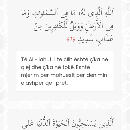
ٱللَّهِ ٱلَّذِی لَهُۥ مَا فِی ٱلسَّمَـٰوَ ٰ⁠تِ وَمَا
فِی ٱلۡأَرۡضِۗ وَوَیۡلࣱ لِّلۡكَـٰفِرِینَ مِنۡ
عَذَابࣲ شَدِیدٍ
﴿2﴾
Të All-llahut, i të cilit është ç’ka në
qiej dhe ç’ka në tokë. Është
mjerim për mohuesit për dënimin
e ashpër që i pret.
ٱلَّذِینَ یَسۡتَحِبُّونَ ٱلۡحَیَوٰةَ ٱلدُّنۡیَا عَلَى