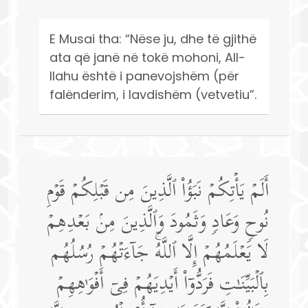
E Musai tha: “Nëse ju, dhe të gjithë
ata që janë në tokë mohoni, All-
llahu është i panevojshëm (për
falënderim, i lavdishëm (vetvetiu”.
أَلَمۡ یَأۡتِكُمۡ نَبَؤُا۟ ٱلَّذِینَ مِن قَبۡلِكُمۡ قَوۡمِ
نُوحࣲ وَعَادࣲ وَثَمُودَ وَٱلَّذِینَ مِنۢ بَعۡدِهِمۡ
لَا یَعۡلَمُهُمۡ إِلَّا ٱللَّهُۚ جَاۤءَتۡهُمۡ رُسُلُهُم
بِٱلۡبَیِّنَـٰتِ فَرَدُّوۤا۟ أَیۡدِیَهُمۡ فِیۤ أَفۡوَ ٰ⁠هِهِمۡ