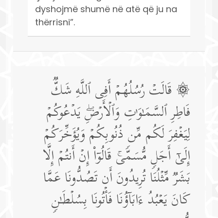
dyshojmë shumë në atë që ju na
thërrisni”.
۞ قَالَتۡ رُسُلُهُمۡ أَفِی ٱللَّهِ شَكࣱّ
فَاطِرِ ٱلسَّمَـٰوَ ٰ⁠تِ وَٱلۡأَرۡضِۖ یَدۡعُوكُمۡ
لِیَغۡفِرَ لَكُم مِّن ذُنُوبِكُمۡ وَیُؤَخِّرَكُمۡ
إِلَىٰۤ أَجَلࣲ مُّسَمࣰّىۚ قَالُوۤا۟ إِنۡ أَنتُمۡ إِلَّا
بَشَرࣱ مِّثۡلُنَا تُرِیدُونَ أَن تَصُدُّونَا عَمَّا
كَانَ یَعۡبُدُ ءَابَاۤؤُنَا فَأۡتُونَا بِسُلۡطَـٰنࣲ