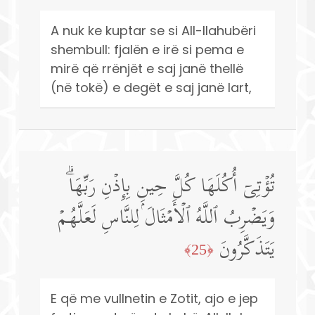
A nuk ke kuptar se si All-llahubëri
shembull: fjalën e irë si pema e
mirë që rrënjët e saj janë thellë
(në tokë) e degët e saj janë lart,
تُؤۡتِیۤ أُكُلَهَا كُلَّ حِینِۭ بِإِذۡنِ رَبِّهَاۗ
وَیَضۡرِبُ ٱللَّهُ ٱلۡأَمۡثَالَ لِلنَّاسِ لَعَلَّهُمۡ
یَتَذَكَّرُونَ
﴿25﴾
E që me vullnetin e Zotit, ajo e jep