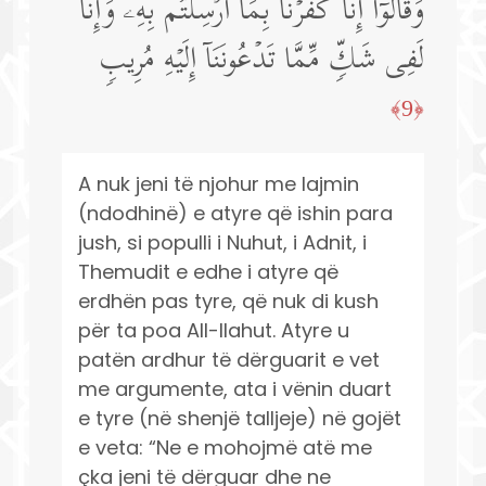
وَقَالُوۤا۟ إِنَّا كَفَرۡنَا بِمَاۤ أُرۡسِلۡتُم بِهِۦ وَإِنَّا
لَفِی شَكࣲّ مِّمَّا تَدۡعُونَنَاۤ إِلَیۡهِ مُرِیبࣲ
﴿9﴾
A nuk jeni të njohur me lajmin
(ndodhinë) e atyre që ishin para
jush, si populli i Nuhut, i Adnit, i
Themudit e edhe i atyre që
erdhën pas tyre, që nuk di kush
për ta poa All-llahut. Atyre u
patën ardhur të dërguarit e vet
me argumente, ata i vënin duart
e tyre (në shenjë talljeje) në gojët
e veta: “Ne e mohojmë atë me
çka jeni të dërguar dhe ne