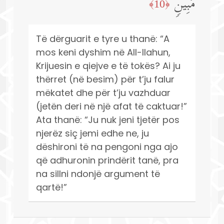
مُّبِینࣲ
﴿10﴾
Të dërguarit e tyre u thanë: “A
mos keni dyshim në All-llahun,
Krijuesin e qiejve e të tokës? Ai ju
thërret (në besim) për t’ju falur
mëkatet dhe për t’ju vazhduar
(jetën deri në një afat të caktuar!”
Ata thanë: “Ju nuk jeni tjetër pos
njerëz siç jemi edhe ne, ju
dëshironi të na pengoni nga ajo
që adhuronin prindërit tanë, pra
na sillni ndonjë argument të
qartë!”