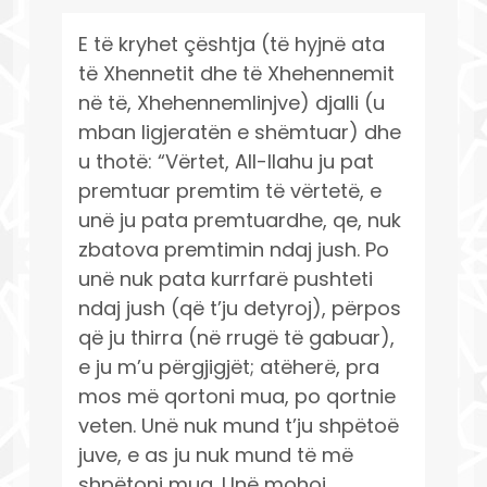
E të kryhet çështja (të hyjnë ata
të Xhennetit dhe të Xhehennemit
në të, Xhehennemlinjve) djalli (u
mban ligjeratën e shëmtuar) dhe
u thotë: “Vërtet, All-llahu ju pat
premtuar premtim të vërtetë, e
unë ju pata premtuardhe, qe, nuk
zbatova premtimin ndaj jush. Po
unë nuk pata kurrfarë pushteti
ndaj jush (që t’ju detyroj), përpos
që ju thirra (në rrugë të gabuar),
e ju m’u përgjigjët; atëherë, pra
mos më qortoni mua, po qortnie
veten. Unë nuk mund t’ju shpëtoë
juve, e as ju nuk mund të më
shpëtoni mua. Unë mohoj