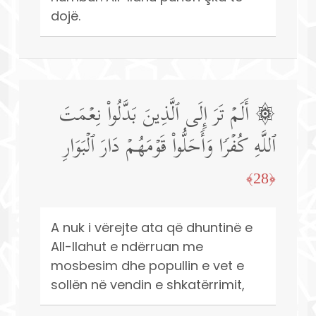
dojë.
۞ أَلَمۡ تَرَ إِلَى ٱلَّذِینَ بَدَّلُوا۟ نِعۡمَتَ
ٱللَّهِ كُفۡرࣰا وَأَحَلُّوا۟ قَوۡمَهُمۡ دَارَ ٱلۡبَوَارِ
﴿28﴾
A nuk i vërejte ata që dhuntinë e
All-llahut e ndërruan me
mosbesim dhe popullin e vet e
sollën në vendin e shkatërrimit,