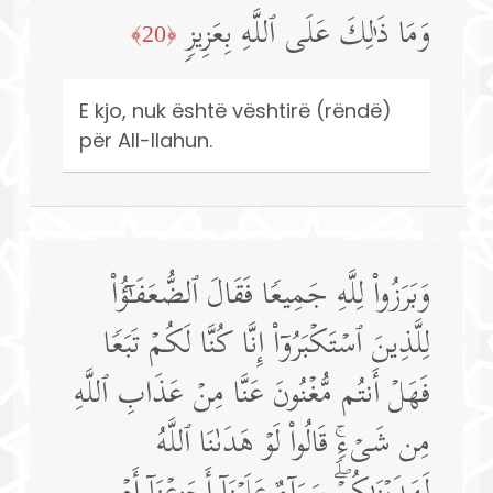
وَمَا ذَ ٰ⁠لِكَ عَلَى ٱللَّهِ بِعَزِیزࣲ
﴿20﴾
E kjo, nuk është vështirë (rëndë)
për All-llahun.
وَبَرَزُوا۟ لِلَّهِ جَمِیعࣰا فَقَالَ ٱلضُّعَفَـٰۤؤُا۟
لِلَّذِینَ ٱسۡتَكۡبَرُوۤا۟ إِنَّا كُنَّا لَكُمۡ تَبَعࣰا
فَهَلۡ أَنتُم مُّغۡنُونَ عَنَّا مِنۡ عَذَابِ ٱللَّهِ
مِن شَیۡءࣲۚ قَالُوا۟ لَوۡ هَدَىٰنَا ٱللَّهُ