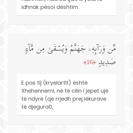
idhnak pësoi dështim.
مِّن وَرَاۤىِٕهِۦ جَهَنَّمُ وَیُسۡقَىٰ مِن مَّاۤءࣲ
صَدِیدࣲ
﴿16﴾
E pas tij (kryelartit) është
Xhehennemi, në të cilin i jepet ujë
të ndyrë (që rrjedh prej lëkurave
të djegura0,