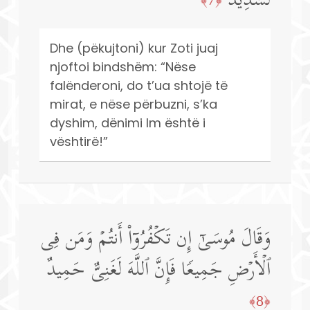
لَشَدِیدࣱ
Dhe (pëkujtoni) kur Zoti juaj
njoftoi bindshëm: “Nëse
falënderoni, do t’ua shtojë të
mirat, e nëse përbuzni, s’ka
dyshim, dënimi Im është i
vështirë!”
وَقَالَ مُوسَىٰۤ إِن تَكۡفُرُوۤا۟ أَنتُمۡ وَمَن فِی
ٱلۡأَرۡضِ جَمِیعࣰا فَإِنَّ ٱللَّهَ لَغَنِیٌّ حَمِیدٌ
﴿8﴾