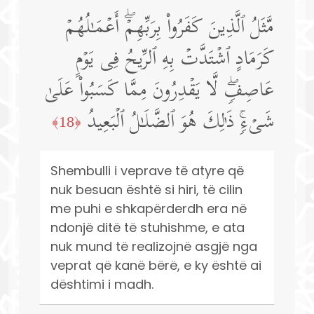
مَّثَلُ ٱلَّذِینَ كَفَرُوا۟ بِرَبِّهِمۡۖ أَعۡمَـٰلُهُمۡ
كَرَمَادٍ ٱشۡتَدَّتۡ بِهِ ٱلرِّیحُ فِی یَوۡمٍ
عَاصِفࣲۖ لَّا یَقۡدِرُونَ مِمَّا كَسَبُوا۟ عَلَىٰ
شَیۡءࣲۚ ذَ ٰ⁠لِكَ هُوَ ٱلضَّلَـٰلُ ٱلۡبَعِیدُ
﴿18﴾
Shembulli i veprave të atyre që
nuk besuan është si hiri, të cilin
me puhi e shkapërderdh era në
ndonjë ditë të stuhishme, e ata
nuk mund të realizojnë asgjë nga
veprat që kanë bërë, e ky është ai
dështimi i madh.