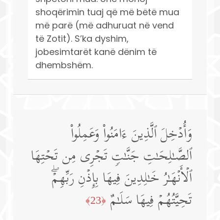
shoqërimin tuaj që më bëtë mua
më parë (më adhuruat në vend
të Zotit). S’ka dyshim,
jobesimtarët kanë dënim të
dhembshëm.
وَأُدۡخِلَ ٱلَّذِینَ ءَامَنُوا۟ وَعَمِلُوا۟
ٱلصَّـٰلِحَـٰتِ جَنَّـٰتࣲ تَجۡرِی مِن تَحۡتِهَا
ٱلۡأَنۡهَـٰرُ خَـٰلِدِینَ فِیهَا بِإِذۡنِ رَبِّهِمۡۖ
تَحِیَّتُهُمۡ فِیهَا سَلَـٰمٌ
﴿23﴾