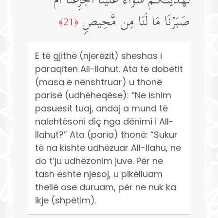
لَهَدَیۡنَـٰكُمۡۖ سَوَاۤءٌ عَلَیۡنَاۤ أَجَزِعۡنَاۤ أَمۡ
صَبَرۡنَا مَا لَنَا مِن مَّحِیصࣲ
﴿21﴾
E të gjithë (njerëzit) sheshas i
paraqiten All-llahut. Ata të dobëtit
(masa e nënshtruar) u thonë
parisë (udhëheqëse): “Ne ishim
pasuesit tuaj, andaj a mund të
nalehtësoni diç nga dënimi i All-
llahut?” Ata (paria) thonë: “Sukur
të na kishte udhëzuar All-llahu, ne
do t’ju udhëzonim juve. Për ne
tash është njësoj, u pikëlluam
thellë ose duruam, për ne nuk ka
ikje (shpëtim).