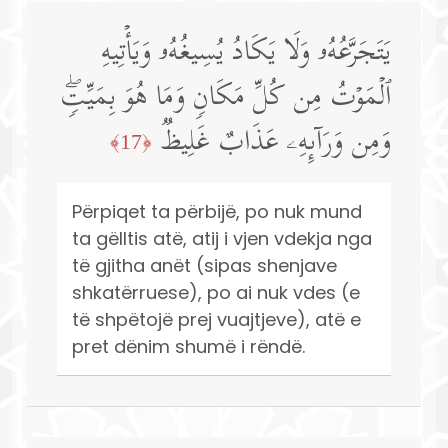
یَتَجَرَّعُهُۥ وَلَا یَكَادُ یُسِیغُهُۥ وَیَأۡتِیهِ
ٱلۡمَوۡتُ مِن كُلِّ مَكَانࣲ وَمَا هُوَ بِمَیِّتࣲۖ
وَمِن وَرَاۤىِٕهِۦ عَذَابٌ غَلِیظࣱ
﴿17﴾
Përpiqet ta përbijë, po nuk mund
ta gëlltis atë, atij i vjen vdekja nga
të gjitha anët (sipas shenjave
shkatërruese), po ai nuk vdes (e
të shpëtojë prej vuajtjeve), atë e
pret dënim shumë i rëndë.