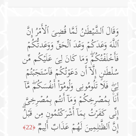
وَقَالَ ٱلشَّیۡطَـٰنُ لَمَّا قُضِیَ ٱلۡأَمۡرُ إِنَّ
ٱللَّهَ وَعَدَكُمۡ وَعۡدَ ٱلۡحَقِّ وَوَعَدتُّكُمۡ
فَأَخۡلَفۡتُكُمۡۖ وَمَا كَانَ لِیَ عَلَیۡكُم مِّن
سُلۡطَـٰنٍ إِلَّاۤ أَن دَعَوۡتُكُمۡ فَٱسۡتَجَبۡتُمۡ
لِیۖ فَلَا تَلُومُونِی وَلُومُوۤا۟ أَنفُسَكُمۖ مَّاۤ
أَنَا۠ بِمُصۡرِخِكُمۡ وَمَاۤ أَنتُم بِمُصۡرِخِیَّ
إِنِّی كَفَرۡتُ بِمَاۤ أَشۡرَكۡتُمُونِ مِن قَبۡلُۗ
إِنَّ ٱلظَّـٰلِمِینَ لَهُمۡ عَذَابٌ أَلِیمࣱ
﴿22﴾