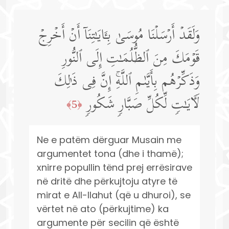
وَلَقَدۡ أَرۡسَلۡنَا مُوسَىٰ بِـَٔایَـٰتِنَاۤ أَنۡ أَخۡرِجۡ
قَوۡمَكَ مِنَ ٱلظُّلُمَـٰتِ إِلَى ٱلنُّورِ
وَذَكِّرۡهُم بِأَیَّىٰمِ ٱللَّهِۚ إِنَّ فِی ذَ ٰ⁠لِكَ
لَـَٔایَـٰتࣲ لِّكُلِّ صَبَّارࣲ شَكُورࣲ
﴿5﴾
Ne e patëm dërguar Musain me
argumentet tona (dhe i thamë);
xnirre popullin tënd prej errësirave
në dritë dhe përkujtoju atyre të
mirat e All-llahut (që u dhuroi), se
vërtet në ato (përkujtime) ka
argumente për secilin që është