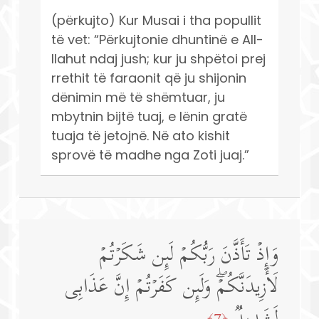
(përkujto) Kur Musai i tha popullit
të vet: “Përkujtonie dhuntinë e All-
llahut ndaj jush; kur ju shpëtoi prej
rrethit të faraonit që ju shijonin
dënimin më të shëmtuar, ju
mbytnin bijtë tuaj, e lënin gratë
tuaja të jetojnë. Në ato kishit
sprovë të madhe nga Zoti juaj.”
وَإِذۡ تَأَذَّنَ رَبُّكُمۡ لَىِٕن شَكَرۡتُمۡ
لَأَزِیدَنَّكُمۡۖ وَلَىِٕن كَفَرۡتُمۡ إِنَّ عَذَابِی
﴿7﴾