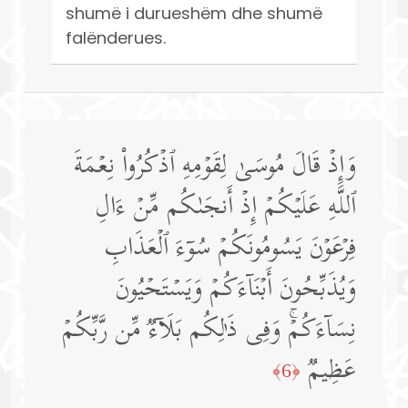
shumë i durueshëm dhe shumë
falënderues.
وَإِذۡ قَالَ مُوسَىٰ لِقَوۡمِهِ ٱذۡكُرُوا۟ نِعۡمَةَ
ٱللَّهِ عَلَیۡكُمۡ إِذۡ أَنجَىٰكُم مِّنۡ ءَالِ
فِرۡعَوۡنَ یَسُومُونَكُمۡ سُوۤءَ ٱلۡعَذَابِ
وَیُذَبِّحُونَ أَبۡنَاۤءَكُمۡ وَیَسۡتَحۡیُونَ
نِسَاۤءَكُمۡۚ وَفِی ذَ ٰ⁠لِكُم بَلَاۤءࣱ مِّن رَّبِّكُمۡ
عَظِیمࣱ
﴿6﴾