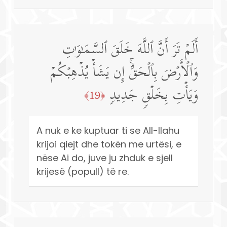
أَلَمۡ تَرَ أَنَّ ٱللَّهَ خَلَقَ ٱلسَّمَـٰوَ ٰ⁠تِ
وَٱلۡأَرۡضَ بِٱلۡحَقِّۚ إِن یَشَأۡ یُذۡهِبۡكُمۡ
وَیَأۡتِ بِخَلۡقࣲ جَدِیدࣲ
﴿19﴾
A nuk e ke kuptuar ti se All-llahu
krijoi qiejt dhe tokën me urtësi, e
nëse Ai do, juve ju zhduk e sjell
krijesë (popull) të re.