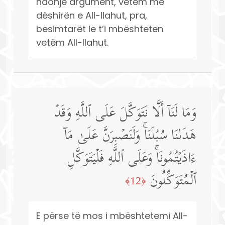
ndonjë argument, vetëm me
dëshirën e All-llahut, pra,
besimtarët le t’i mbështeten
vetëm All-llahut.
وَمَا لَنَاۤ أَلَّا نَتَوَكَّلَ عَلَى ٱللَّهِ وَقَدۡ
هَدَىٰنَا سُبُلَنَاۚ وَلَنَصۡبِرَنَّ عَلَىٰ مَاۤ
ءَاذَیۡتُمُونَاۚ وَعَلَى ٱللَّهِ فَلۡیَتَوَكَّلِ
ٱلۡمُتَوَكِّلُونَ
﴿12﴾
E përse të mos i mbështetemi All-