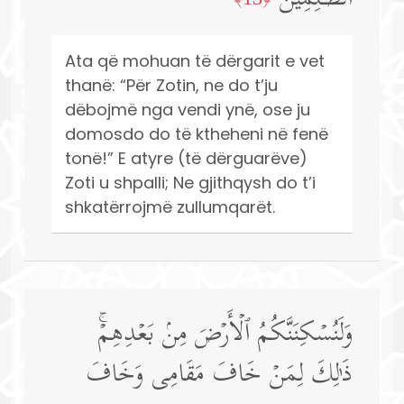
Ata që mohuan të dërgarit e vet
thanë: “Për Zotin, ne do t’ju
dëbojmë nga vendi ynë, ose ju
domosdo do të ktheheni në fenë
tonë!” E atyre (të dërguarëve)
Zoti u shpalli; Ne gjithqysh do t’i
shkatërrojmë zullumqarët.
وَلَنُسۡكِنَنَّكُمُ ٱلۡأَرۡضَ مِنۢ بَعۡدِهِمۡۚ
ذَ ٰ⁠لِكَ لِمَنۡ خَافَ مَقَامِی وَخَافَ