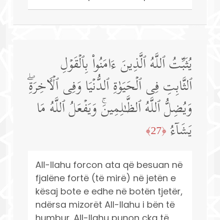
یُثَبِّتُ ٱللَّهُ ٱلَّذِینَ ءَامَنُوا۟ بِٱلۡقَوۡلِ
ٱلثَّابِتِ فِی ٱلۡحَیَوٰةِ ٱلدُّنۡیَا وَفِی ٱلۡـَٔاخِرَةِۖ
وَیُضِلُّ ٱللَّهُ ٱلظَّـٰلِمِینَۚ وَیَفۡعَلُ ٱللَّهُ مَا
یَشَاۤءُ
﴿27﴾
All-llahu forcon ata që besuan në
fjalëne fortë (të mirë) në jetën e
kësaj bote e edhe në botën tjetër,
ndërsa mizorët All-llahu i bën të
humbur. All-llahu punon çka të