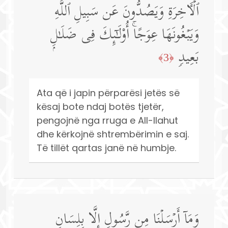
ٱلۡـَٔاخِرَةِ وَیَصُدُّونَ عَن سَبِیلِ ٱللَّهِ
وَیَبۡغُونَهَا عِوَجًاۚ أُو۟لَـٰۤىِٕكَ فِی ضَلَـٰلِۭ
بَعِیدࣲ
﴿3﴾
Ata që i japin përparësi jetës së
kësaj bote ndaj botës tjetër,
pengojnë nga rruga e All-llahut
dhe kërkojnë shtrembërimin e saj.
Të tillët qartas janë në humbje.
وَمَاۤ أَرۡسَلۡنَا مِن رَّسُولٍ إِلَّا بِلِسَانِ