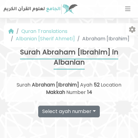
Quran Translations
Albanian [Sherif Ahmeti]
Abraham [Ibrahim]
Surah Abraham [Ibrahim] in
Albanian
Fo
Surah
Abraham [Ibrahim]
Ayah
52
Location
Makkah
Number
14
Select ayah number