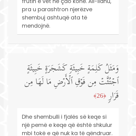
frutin e vet në çdo kohë. All-llahu,
pra u parashtron njerëzve
shembuj ashtuqë ata të
mendojnë.
وَمَثَلُ كَلِمَةٍ خَبِیثَةࣲ كَشَجَرَةٍ خَبِیثَةٍ
ٱجۡتُثَّتۡ مِن فَوۡقِ ٱلۡأَرۡضِ مَا لَهَا مِن
قَرَارࣲ
﴿26﴾
Dhe shembulli i fjalës së keqe si
një pemë e keqe që është shkulur
mbi tokë e që nuk ka të qëndruar.