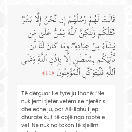
قَالَتۡ لَهُمۡ رُسُلُهُمۡ إِن نَّحۡنُ إِلَّا بَشَرࣱ
مِّثۡلُكُمۡ وَلَـٰكِنَّ ٱللَّهَ یَمُنُّ عَلَىٰ مَن
یَشَاۤءُ مِنۡ عِبَادِهِۦۖ وَمَا كَانَ لَنَاۤ أَن
نَّأۡتِیَكُم بِسُلۡطَـٰنٍ إِلَّا بِإِذۡنِ ٱللَّهِۚ وَعَلَى
ٱللَّهِ فَلۡیَتَوَكَّلِ ٱلۡمُؤۡمِنُونَ
﴿11﴾
Të dërguarit e tyre ju thanë: “Ne
nuk jemi tjetër vetëm se njerëz si
dhe edhe ju, por All-llahu i jep
dhuratë kujt të dojë nga robtë e
vet. Ne nuk na takon të sjellim