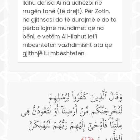
llahu derisa Ai na udhëzoi në
rrugën tonë (të drejt). Për Zotin,
ne gjithsesi do të durojmë e do të
përballojmë mundimet që na
bëni, e vetëm All-llahut let’i
mbështeten vazhdimisht ata që
gjithnjë iu mbështeten.
وَقَالَ ٱلَّذِینَ كَفَرُوا۟ لِرُسُلِهِمۡ
لَنُخۡرِجَنَّكُم مِّنۡ أَرۡضِنَاۤ أَوۡ لَتَعُودُنَّ فِی
مِلَّتِنَاۖ فَأَوۡحَىٰۤ إِلَیۡهِمۡ رَبُّهُمۡ لَنُهۡلِكَنَّ
ٱلظَّـٰلِمِینَ
﴿13﴾