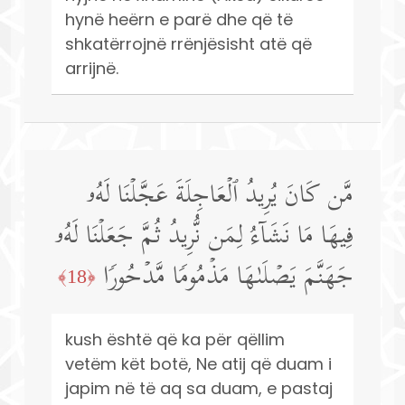
hynë heërn e parë dhe që të
shkatërrojnë rrënjësisht atë që
arrijnë.
مَّن كَانَ یُرِیدُ ٱلۡعَاجِلَةَ عَجَّلۡنَا لَهُۥ
فِیهَا مَا نَشَاۤءُ لِمَن نُّرِیدُ ثُمَّ جَعَلۡنَا لَهُۥ
جَهَنَّمَ یَصۡلَىٰهَا مَذۡمُومࣰا مَّدۡحُورࣰا
﴿18﴾
kush është që ka për qëllim
vetëm kët botë, Ne atij që duam i
japim në të aq sa duam, e pastaj