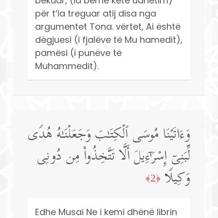
bekuar, (ia bëmë këtë udhëtim)
për t’ia treguar atij disa nga
argumentet Tona. vërtet, Ai është
dëgjuesi (i fjalëve të Mu hamedit),
pamësi (i punëve të
Muhammedit).
وَءَاتَیۡنَا مُوسَى ٱلۡكِتَـٰبَ وَجَعَلۡنَـٰهُ هُدࣰى
لِّبَنِیۤ إِسۡرَ ٰ⁠ۤءِیلَ أَلَّا تَتَّخِذُوا۟ مِن دُونِی
وَكِیلࣰا
﴿2﴾
Edhe Musai Ne i kemi dhënë librin