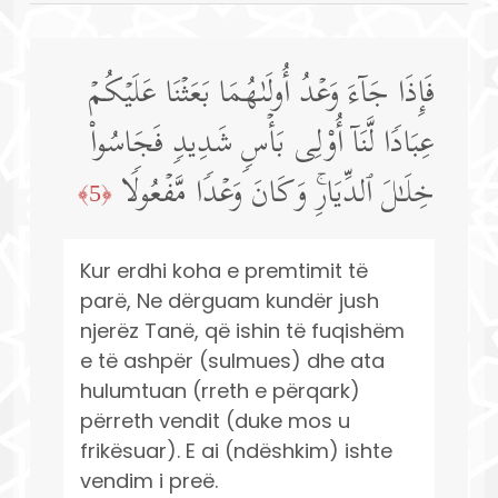
فَإِذَا جَاۤءَ وَعۡدُ أُولَىٰهُمَا بَعَثۡنَا عَلَیۡكُمۡ
عِبَادࣰا لَّنَاۤ أُو۟لِی بَأۡسࣲ شَدِیدࣲ فَجَاسُوا۟
خِلَـٰلَ ٱلدِّیَارِۚ وَكَانَ وَعۡدࣰا مَّفۡعُولࣰا
﴿5﴾
Kur erdhi koha e premtimit të
parë, Ne dërguam kundër jush
njerëz Tanë, që ishin të fuqishëm
e të ashpër (sulmues) dhe ata
hulumtuan (rreth e përqark)
përreth vendit (duke mos u
frikësuar). E ai (ndëshkim) ishte
vendim i preë.