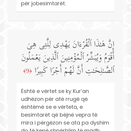
për jobesimtarët.
إِنَّ هَـٰذَا ٱلۡقُرۡءَانَ یَهۡدِی لِلَّتِی هِیَ
أَقۡوَمُ وَیُبَشِّرُ ٱلۡمُؤۡمِنِینَ ٱلَّذِینَ یَعۡمَلُونَ
ٱلصَّـٰلِحَـٰتِ أَنَّ لَهُمۡ أَجۡرࣰا كَبِیرࣰا
﴿9﴾
Është e vërtet se ky Kur’an
udhëzon për atë rrugë që
ështëmë se e vërteta, e
besimtarët që bëjnë vepra të
mira i përgëzon se ata pa dyshim
do të kenë shpërblim të madh.