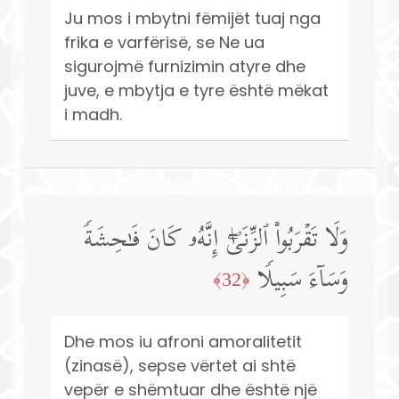
Ju mos i mbytni fëmijët tuaj nga
frika e varfërisë, se Ne ua
sigurojmë furnizimin atyre dhe
juve, e mbytja e tyre është mëkat
i madh.
وَلَا تَقۡرَبُوا۟ ٱلزِّنَىٰۤۖ إِنَّهُۥ كَانَ فَـٰحِشَةࣰ
وَسَاۤءَ سَبِیلࣰا
﴿32﴾
Dhe mos iu afroni amoralitetit
(zinasë), sepse vërtet ai shtë
vepër e shëmtuar dhe është një