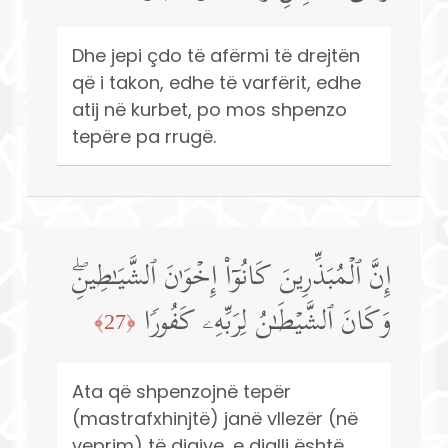
Dhe jepi çdo të afërmi të drejtën
që i takon, edhe të varfërit, edhe
atij në kurbet, po mos shpenzo
tepëre pa rrugë.
إِنَّ ٱلۡمُبَذِّرِینَ كَانُوۤا۟ إِخۡوَ ٰ⁠نَ ٱلشَّیَـٰطِینِۖ
وَكَانَ ٱلشَّیۡطَـٰنُ لِرَبِّهِۦ كَفُورࣰا
﴿27﴾
Ata që shpenzojnë tepër
(mastrafxhinjtë) janë vllezër (në
veprim) të djajve, e djalli është