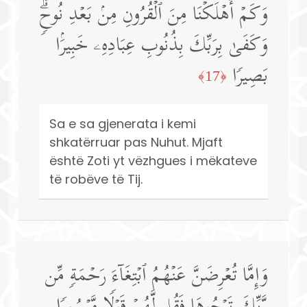
وَكَمۡ أَهۡلَكۡنَا مِنَ ٱلۡقُرُونِ مِنۢ بَعۡدِ نُوحࣲۗ
وَكَفَىٰ بِرَبِّكَ بِذُنُوبِ عِبَادِهِۦ خَبِیرَۢا
بَصِیرࣰا
﴿17﴾
Sa e sa gjenerata i kemi
shkatërruar pas Nuhut. Mjaft
është Zoti yt vëzhgues i mëkateve
të robëve të Tij.
وَإِمَّا تُعۡرِضَنَّ عَنۡهُمُ ٱبۡتِغَاۤءَ رَحۡمَةࣲ مِّن