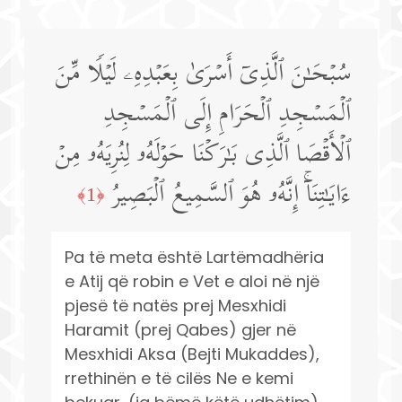
سُبۡحَـٰنَ ٱلَّذِیۤ أَسۡرَىٰ بِعَبۡدِهِۦ لَیۡلࣰا مِّنَ
ٱلۡمَسۡجِدِ ٱلۡحَرَامِ إِلَى ٱلۡمَسۡجِدِ
ٱلۡأَقۡصَا ٱلَّذِی بَـٰرَكۡنَا حَوۡلَهُۥ لِنُرِیَهُۥ مِنۡ
ءَایَـٰتِنَاۤۚ إِنَّهُۥ هُوَ ٱلسَّمِیعُ ٱلۡبَصِیرُ
﴿1﴾
Pa të meta është Lartëmadhëria
e Atij që robin e Vet e aloi në një
pjesë të natës prej Mesxhidi
Haramit (prej Qabes) gjer në
Mesxhidi Aksa (Bejti Mukaddes),
rrethinën e të cilës Ne e kemi