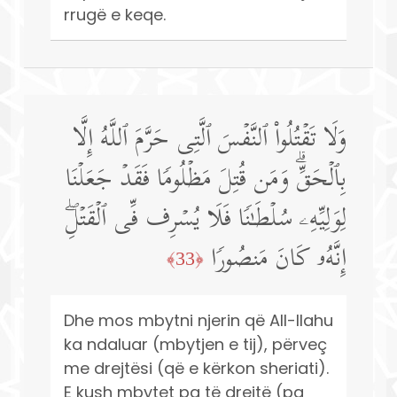
rrugë e keqe.
وَلَا تَقۡتُلُوا۟ ٱلنَّفۡسَ ٱلَّتِی حَرَّمَ ٱللَّهُ إِلَّا
بِٱلۡحَقِّۗ وَمَن قُتِلَ مَظۡلُومࣰا فَقَدۡ جَعَلۡنَا
لِوَلِیِّهِۦ سُلۡطَـٰنࣰا فَلَا یُسۡرِف فِّی ٱلۡقَتۡلِۖ
إِنَّهُۥ كَانَ مَنصُورࣰا
﴿33﴾
Dhe mos mbytni njerin që All-llahu
ka ndaluar (mbytjen e tij), përveç
me drejtësi (që e kërkon sheriati).
E kush mbytet pa të drejtë (pa