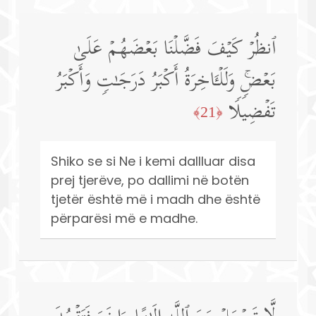
ٱنظُرۡ كَیۡفَ فَضَّلۡنَا بَعۡضَهُمۡ عَلَىٰ
بَعۡضࣲۚ وَلَلۡـَٔاخِرَةُ أَكۡبَرُ دَرَجَـٰتࣲ وَأَكۡبَرُ
تَفۡضِیلࣰا
﴿21﴾
Shiko se si Ne i kemi dallluar disa
prej tjerëve, po dallimi në botën
tjetër është më i madh dhe është
përparësi më e madhe.