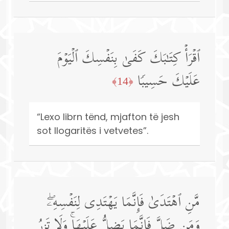
ٱقۡرَأۡ كِتَـٰبَكَ كَفَىٰ بِنَفۡسِكَ ٱلۡیَوۡمَ
عَلَیۡكَ حَسِیبࣰا
﴿14﴾
“Lexo librn tënd, mjafton të jesh
sot llogaritës i vetvetes”.
مَّنِ ٱهۡتَدَىٰ فَإِنَّمَا یَهۡتَدِی لِنَفۡسِهِۦۖ
وَمَن ضَلَّ فَإِنَّمَا یَضِلُّ عَلَیۡهَاۚ وَلَا تَزِرُ