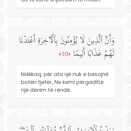
وَأَنَّ ٱلَّذِینَ لَا یُؤۡمِنُونَ بِٱلۡـَٔاخِرَةِ أَعۡتَدۡنَا
لَهُمۡ عَذَابًا أَلِیمࣰا
﴿10﴾
Ndëkaq, për ata që nuk e besojnë
botën tjetër, Ne kemi përgaditur
një dënim të rëndë.