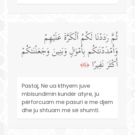
ثُمَّ رَدَدۡنَا لَكُمُ ٱلۡكَرَّةَ عَلَیۡهِمۡ
وَأَمۡدَدۡنَـٰكُم بِأَمۡوَ ٰ⁠لࣲ وَبَنِینَ وَجَعَلۡنَـٰكُمۡ
أَكۡثَرَ نَفِیرًا
﴿6﴾
Pastaj, Ne ua kthyem juve
mbisundimin kundër atyre, ju
përforcuam me pasuri e me djem
dhe ju shtuam më së shumti.