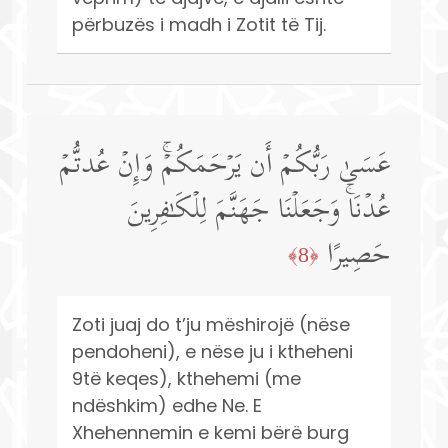
përbuzës i madh i Zotit të Tij.
عَسَىٰ رَبُّكُمۡ أَن یَرۡحَمَكُمۡۚ وَإِنۡ عُدتُّمۡ
عُدۡنَاۚ وَجَعَلۡنَا جَهَنَّمَ لِلۡكَـٰفِرِینَ
حَصِیرًا
﴿8﴾
Zoti juaj do t’ju mëshirojë (nëse
pendoheni), e nëse ju i ktheheni
9të keqes), kthehemi (me
ndëshkim) edhe Ne. E
Xhehennemin e kemi bërë burg