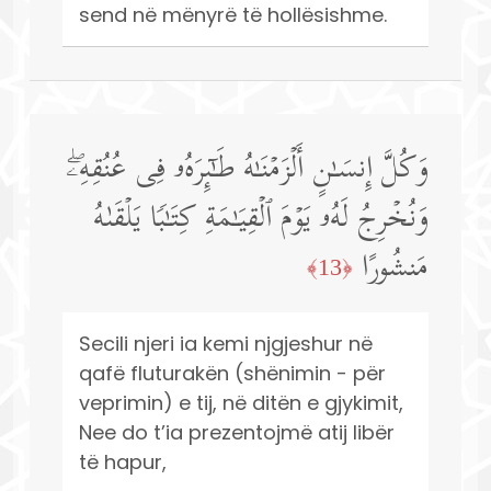
send në mënyrë të hollësishme.
وَكُلَّ إِنسَـٰنٍ أَلۡزَمۡنَـٰهُ طَـٰۤىِٕرَهُۥ فِی عُنُقِهِۦۖ
وَنُخۡرِجُ لَهُۥ یَوۡمَ ٱلۡقِیَـٰمَةِ كِتَـٰبࣰا یَلۡقَىٰهُ
مَنشُورًا
﴿13﴾
Secili njeri ia kemi njgjeshur në
qafë fluturakën (shënimin - për
veprimin) e tij, në ditën e gjykimit,
Nee do t’ia prezentojmë atij libër
të hapur,