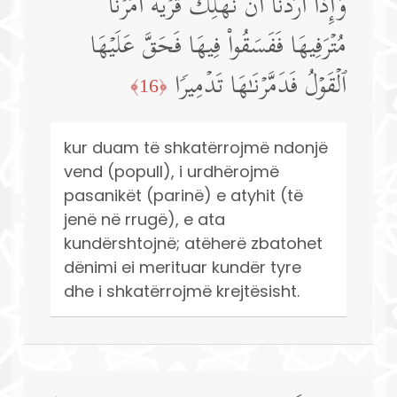
وَإِذَاۤ أَرَدۡنَاۤ أَن نُّهۡلِكَ قَرۡیَةً أَمَرۡنَا
مُتۡرَفِیهَا فَفَسَقُوا۟ فِیهَا فَحَقَّ عَلَیۡهَا
ٱلۡقَوۡلُ فَدَمَّرۡنَـٰهَا تَدۡمِیرࣰا
﴿16﴾
kur duam të shkatërrojmë ndonjë
vend (popull), i urdhërojmë
pasanikët (parinë) e atyhit (të
jenë në rrugë), e ata
kundërshtojnë; atëherë zbatohet
dënimi ei merituar kundër tyre
dhe i shkatërrojmë krejtësisht.