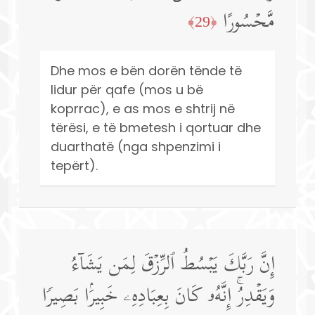
مَّحۡسُورًا
﴿29﴾
Dhe mos e bën dorën tënde të
lidur për qafe (mos u bë
koprrac), e as mos e shtrij në
tërësi, e të bmetesh i qortuar dhe
duarthatë (nga shpenzimi i
tepërt).
إِنَّ رَبَّكَ یَبۡسُطُ ٱلرِّزۡقَ لِمَن یَشَاۤءُ
وَیَقۡدِرُۚ إِنَّهُۥ كَانَ بِعِبَادِهِۦ خَبِیرَۢا بَصِیرࣰا