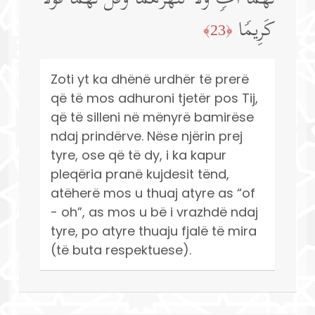
كَرِیمࣰا
﴿23﴾
Zoti yt ka dhënë urdhër të prerë
që të mos adhuroni tjetër pos Tij,
që të silleni në mënyrë bamirëse
ndaj prindërve. Nëse njërin prej
tyre, ose që të dy, i ka kapur
pleqëria pranë kujdesit tënd,
atëherë mos u thuaj atyre as “of
- oh”, as mos u bë i vrazhdë ndaj
tyre, po atyre thuaju fjalë të mira
(të buta respektuese).