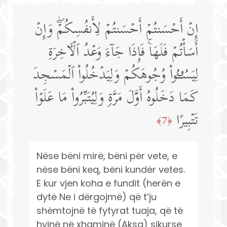
إِنۡ أَحۡسَنتُمۡ أَحۡسَنتُمۡ لِأَنفُسِكُمۡۖ وَإِنۡ
أَسَأۡتُمۡ فَلَهَاۚ فَإِذَا جَاۤءَ وَعۡدُ ٱلۡـَٔاخِرَةِ
لِیَسُـࣳۤـُٔوا۟ وُجُوهَكُمۡ وَلِیَدۡخُلُوا۟ ٱلۡمَسۡجِدَ
كَمَا دَخَلُوهُ أَوَّلَ مَرَّةࣲ وَلِیُتَبِّرُوا۟ مَا عَلَوۡا۟
تَتۡبِیرًا
﴿7﴾
Nëse bëni mirë, bëni për vete, e
nëse bëni keq, bëni kundër vetes.
E kur vjen koha e fundit (herën e
dytë Ne i dërgojmë) që t’ju
shëmtojnë të fytyrat tuaja, që të
hyjnë në xhaminë (Aksa) sikurse