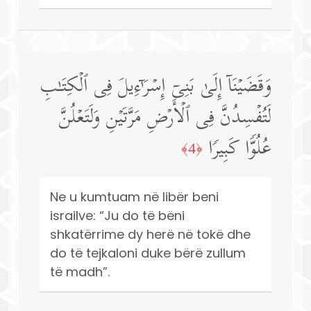
وَقَضَیۡنَاۤ إِلَىٰ بَنِیۤ إِسۡرَ ٰ⁠ۤءِیلَ فِی ٱلۡكِتَـٰبِ
لَتُفۡسِدُنَّ فِی ٱلۡأَرۡضِ مَرَّتَیۡنِ وَلَتَعۡلُنَّ
عُلُوࣰّا كَبِیرࣰا
﴿4﴾
Ne u kumtuam në libër beni
israilve: “Ju do të bëni
shkatërrime dy herë në tokë dhe
do të tejkaloni duke bërë zullum
të madh”.