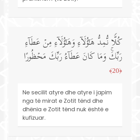
كُلࣰّا نُّمِدُّ هَـٰۤؤُلَاۤءِ وَهَـٰۤؤُلَاۤءِ مِنۡ عَطَاۤءِ
رَبِّكَۚ وَمَا كَانَ عَطَاۤءُ رَبِّكَ مَحۡظُورًا
﴿20﴾
Ne secilit atyre dhe atyre i japim
nga të mirat e Zotit tënd dhe
dhënia e Zotit tënd nuk është e
kufizuar.