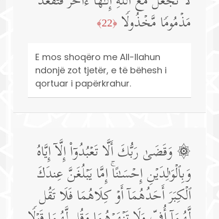
لَّا تَجۡعَلۡ مَعَ ٱللَّهِ إِلَـٰهًا ءَاخَرَ فَتَقۡعُدَ
مَذۡمُومࣰا مَّخۡذُولࣰا
﴿22﴾
E mos shoqëro me All-llahun
ndonjë zot tjetër, e të bëhesh i
qortuar i papërkrahur.
۞ وَقَضَىٰ رَبُّكَ أَلَّا تَعۡبُدُوۤا۟ إِلَّاۤ إِیَّاهُ
وَبِٱلۡوَ ٰ⁠لِدَیۡنِ إِحۡسَـٰنًاۚ إِمَّا یَبۡلُغَنَّ عِندَكَ
ٱلۡكِبَرَ أَحَدُهُمَاۤ أَوۡ كِلَاهُمَا فَلَا تَقُل
لَّهُمَاۤ أُفࣲّ وَلَا تَنۡهَرۡهُمَا وَقُل لَّهُمَا قَوۡلࣰا