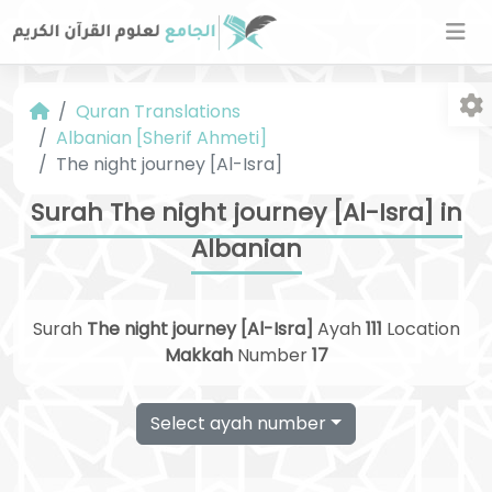
Quran Translations
Albanian [Sherif Ahmeti]
The night journey [Al-Isra]
Surah The night journey [Al-Isra] in
Albanian
Fo
Surah
The night journey [Al-Isra]
Ayah
111
Location
Makkah
Number
17
Select ayah number