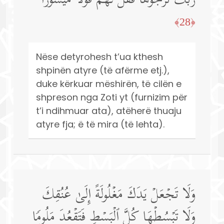
رَّبِّكَ تَرۡجُوهَا فَقُل لَّهُمۡ قَوۡلࣰا مَّیۡسُورࣰا
﴿28﴾
Nëse detyrohesh t’ua kthesh
shpinën atyre (të afërme etj.),
duke kërkuar mëshirën, të cilën e
shpreson nga Zoti yt (furnizim për
t’i ndihmuar ata), atëherë thuaju
atyre fja; ë të mira (të lehta).
وَلَا تَجۡعَلۡ یَدَكَ مَغۡلُولَةً إِلَىٰ عُنُقِكَ
وَلَا تَبۡسُطۡهَا كُلَّ ٱلۡبَسۡطِ فَتَقۡعُدَ مَلُومࣰا