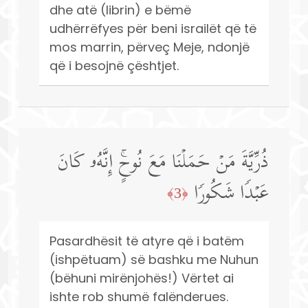
dhe atë (librin) e bëmë
udhërrëfyes për beni israilët që të
mos marrin, përveç Meje, ndonjë
që i besojnë çështjet.
ذُرِّیَّةَ مَنۡ حَمَلۡنَا مَعَ نُوحٍۚ إِنَّهُۥ كَانَ
عَبۡدࣰا شَكُورࣰا
﴿3﴾
Pasardhësit të atyre që i batëm
(ishpëtuam) së bashku me Nuhun
(bëhuni mirënjohës!) Vërtet ai
ishte rob shumë falënderues.