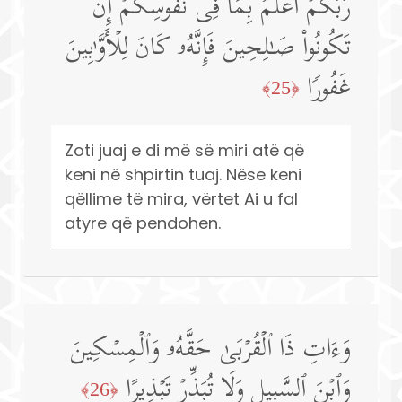
رَّبُّكُمۡ أَعۡلَمُ بِمَا فِی نُفُوسِكُمۡۚ إِن
تَكُونُوا۟ صَـٰلِحِینَ فَإِنَّهُۥ كَانَ لِلۡأَوَّ ٰ⁠بِینَ
غَفُورࣰا
﴿25﴾
Zoti juaj e di më së miri atë që
keni në shpirtin tuaj. Nëse keni
qëllime të mira, vërtet Ai u fal
atyre që pendohen.
وَءَاتِ ذَا ٱلۡقُرۡبَىٰ حَقَّهُۥ وَٱلۡمِسۡكِینَ
وَٱبۡنَ ٱلسَّبِیلِ وَلَا تُبَذِّرۡ تَبۡذِیرًا
﴿26﴾