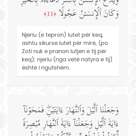
وَیَدۡعُ ٱلۡإِنسَـٰنُ بِٱلشَّرِّ دُعَاۤءَهُۥ بِٱلۡخَیۡرِۖ
وَكَانَ ٱلۡإِنسَـٰنُ عَجُولࣰا
﴿11﴾
Njeriu (e tepron) lutet për keq,
ashtu sikurse lutet për mirë, (po
Zoti nuk e pranon lutjen e tij për
keq); njeriu (nga vetë natyra e tij)
është i ngutshëm.
وَجَعَلۡنَا ٱلَّیۡلَ وَٱلنَّهَارَ ءَایَتَیۡنِۖ فَمَحَوۡنَاۤ
ءَایَةَ ٱلَّیۡلِ وَجَعَلۡنَاۤ ءَایَةَ ٱلنَّهَارِ مُبۡصِرَةࣰ