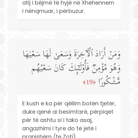
atij i bëjmë të hyjë në Xhehennem
i nënqmuar, i përbuzur.
وَمَنۡ أَرَادَ ٱلۡـَٔاخِرَةَ وَسَعَىٰ لَهَا سَعۡیَهَا
وَهُوَ مُؤۡمِنࣱ فَأُو۟لَـٰۤىِٕكَ كَانَ سَعۡیُهُم
مَّشۡكُورࣰا
﴿19﴾
E kush e ka për qëllim botën tjetër,
duke qenë ai besimtarë, përpiqet
për të ashtu si i tako asaj,
angazhimi i tyre do të jetë i
pranishëm (te Zoti).