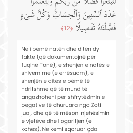
لِّتَبۡتَغُوا۟ فَضۡلࣰا مِّن رَّبِّكُمۡ وَلِتَعۡلَمُوا۟
عَدَدَ ٱلسِّنِینَ وَٱلۡحِسَابَۚ وَكُلَّ شَیۡءࣲ
فَصَّلۡنَـٰهُ تَفۡصِیلࣰا
﴿12﴾
Ne i bëmë natën dhe ditën dy
fakte (që dokumentojnë për
fuqinë Tonë), e shenjën e natës e
shlyem me (e errësuam), e
shenjën e ditës e bëmë të
ndritshme që të mund të
angazhoheni për shfrytëzimin e
begative të dhuruara nga Zoti
juaj, dhe që të mësoni njehësimin
e vjetëve dhe llogaritjen (e
kohës). Ne kemi sqaruar çdo