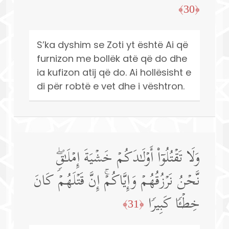
﴿30﴾
S’ka dyshim se Zoti yt është Ai që
furnizon me bollëk atë që do dhe
ia kufizon atij që do. Ai hollësisht e
di për robtë e vet dhe i vështron.
وَلَا تَقۡتُلُوۤا۟ أَوۡلَـٰدَكُمۡ خَشۡیَةَ إِمۡلَـٰقࣲۖ
نَّحۡنُ نَرۡزُقُهُمۡ وَإِیَّاكُمۡۚ إِنَّ قَتۡلَهُمۡ كَانَ
خِطۡـࣰٔا كَبِیرࣰا
﴿31﴾