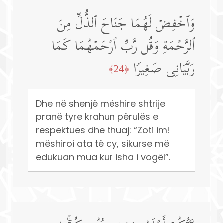
وَٱخۡفِضۡ لَهُمَا جَنَاحَ ٱلذُّلِّ مِنَ
ٱلرَّحۡمَةِ وَقُل رَّبِّ ٱرۡحَمۡهُمَا كَمَا
رَبَّیَانِی صَغِیرࣰا
﴿24﴾
Dhe në shenjë mëshire shtrije
pranë tyre krahun përulës e
respektues dhe thuaj: “Zoti im!
mëshiroi ata të dy, sikurse më
edukuan mua kur isha i vogël”.