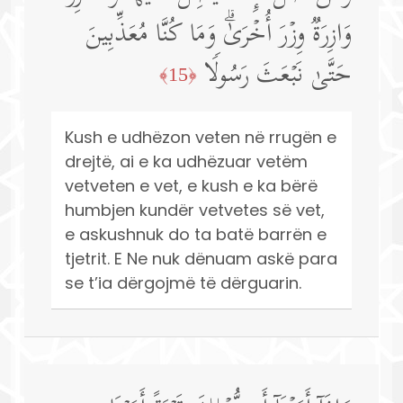
وَازِرَةࣱ وِزۡرَ أُخۡرَىٰۗ وَمَا كُنَّا مُعَذِّبِینَ
حَتَّىٰ نَبۡعَثَ رَسُولࣰا
﴿15﴾
Kush e udhëzon veten në rrugën e
drejtë, ai e ka udhëzuar vetëm
vetveten e vet, e kush e ka bërë
humbjen kundër vetvetes së vet,
e askushnuk do ta batë barrën e
tjetrit. E Ne nuk dënuam askë para
se t’ia dërgojmë të dërguarin.