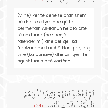
(vijnë) Për të qenë të pranishëm
në dobitë e tyre dhe që ta
përmendin All-llahun në ato ditë
të caktuara (në shenjë
falënderimi) dhe për që i ka
furnizuar me kafshë. Hani pra, prej
tyre (kurbanave) dhe ushqeni të
ngushtuarin e të varfërin.
ثُمَّ لۡیَقۡضُوا۟ تَفَثَهُمۡ وَلۡیُوفُوا۟ نُذُورَهُمۡ
وَلۡیَطَّوَّفُوا۟ بِٱلۡبَیۡتِ ٱلۡعَتِیقِ
﴿29﴾