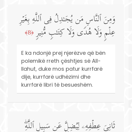
وَمِنَ ٱلنَّاسِ مَن یُجَـٰدِلُ فِی ٱللَّهِ بِغَیۡرِ
عِلۡمࣲ وَلَا هُدࣰى وَلَا كِتَـٰبࣲ مُّنِیرࣲ
﴿8﴾
E ka ndonjë prej njerëzve që bën
polemikë rreth çështjes së All-
llahut, duke mos patur kurrfarë
dije, kurrfarë udhëzimi dhe
kurrfarë libri të besueshëm.
ثَانِیَ عِطۡفِهِۦ لِیُضِلَّ عَن سَبِیلِ ٱللَّهِۖ