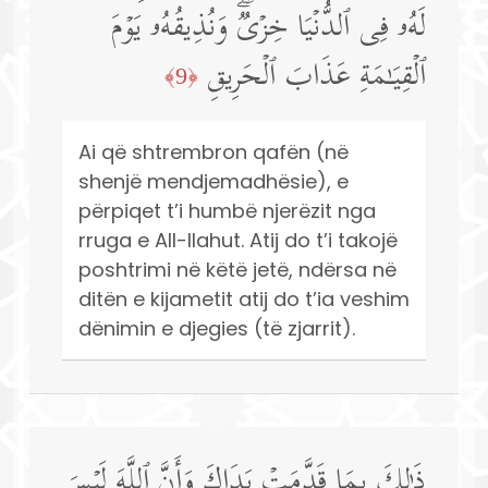
لَهُۥ فِی ٱلدُّنۡیَا خِزۡیࣱۖ وَنُذِیقُهُۥ یَوۡمَ
ٱلۡقِیَـٰمَةِ عَذَابَ ٱلۡحَرِیقِ
﴿9﴾
Ai që shtrembron qafën (në
shenjë mendjemadhësie), e
përpiqet t’i humbë njerëzit nga
rruga e All-llahut. Atij do t’i takojë
poshtrimi në këtë jetë, ndërsa në
ditën e kijametit atij do t’ia veshim
dënimin e djegies (të zjarrit).
ذَ ٰ⁠لِكَ بِمَا قَدَّمَتۡ یَدَاكَ وَأَنَّ ٱللَّهَ لَیۡسَ