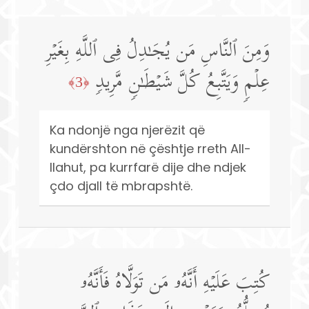
وَمِنَ ٱلنَّاسِ مَن یُجَـٰدِلُ فِی ٱللَّهِ بِغَیۡرِ
عِلۡمࣲ وَیَتَّبِعُ كُلَّ شَیۡطَـٰنࣲ مَّرِیدࣲ
﴿3﴾
Ka ndonjë nga njerëzit që
kundërshton në çështje rreth All-
llahut, pa kurrfarë dije dhe ndjek
çdo djall të mbrapshtë.
كُتِبَ عَلَیۡهِ أَنَّهُۥ مَن تَوَلَّاهُ فَأَنَّهُۥ