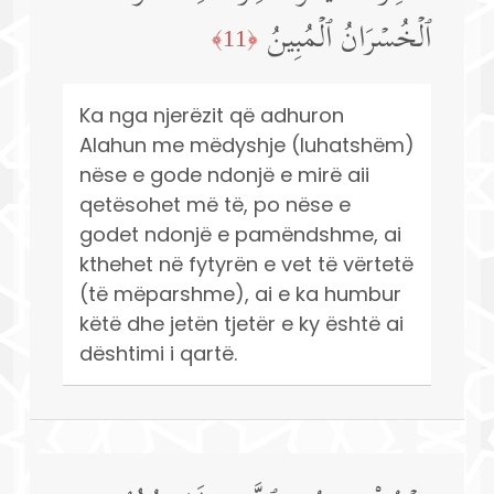
ٱلۡخُسۡرَانُ ٱلۡمُبِینُ
﴿11﴾
Ka nga njerëzit që adhuron
Alahun me mëdyshje (luhatshëm)
nëse e gode ndonjë e mirë aii
qetësohet më të, po nëse e
godet ndonjë e pamëndshme, ai
kthehet në fytyrën e vet të vërtetë
(të mëparshme), ai e ka humbur
këtë dhe jetën tjetër e ky është ai
dështimi i qartë.