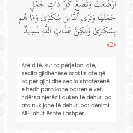
أَرۡضَعَتۡ وَتَضَعُ كُلُّ ذَاتِ حَمۡلٍ
حَمۡلَهَا وَتَرَى ٱلنَّاسَ سُكَـٰرَىٰ وَمَا هُم
بِسُكَـٰرَىٰ وَلَـٰكِنَّ عَذَابَ ٱللَّهِ شَدِیدࣱ
﴿2﴾
Atë ditë, kur ta përjetoni atë,
secila gjidhënëse braktis atë që
ka për gjini dhe secila shtatëzënë
e hedh para kohe barrën e vet,
ndërsa njerëzit duken të dehur, po
ata nuk janë të dehur, por dënimi i
All-llahut është i ashpër.