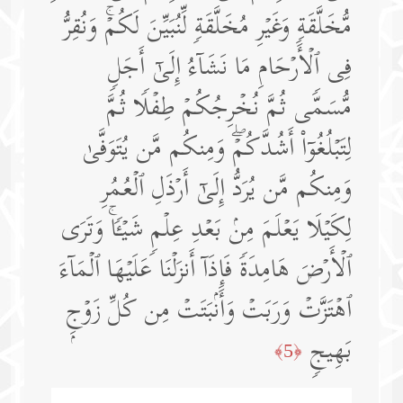
مُّخَلَّقَةࣲ وَغَیۡرِ مُخَلَّقَةࣲ لِّنُبَیِّنَ لَكُمۡۚ وَنُقِرُّ
فِی ٱلۡأَرۡحَامِ مَا نَشَاۤءُ إِلَىٰۤ أَجَلࣲ
مُّسَمࣰّى ثُمَّ نُخۡرِجُكُمۡ طِفۡلࣰا ثُمَّ
لِتَبۡلُغُوۤا۟ أَشُدَّكُمۡۖ وَمِنكُم مَّن یُتَوَفَّىٰ
وَمِنكُم مَّن یُرَدُّ إِلَىٰۤ أَرۡذَلِ ٱلۡعُمُرِ
لِكَیۡلَا یَعۡلَمَ مِنۢ بَعۡدِ عِلۡمࣲ شَیۡـࣰٔاۚ وَتَرَى
ٱلۡأَرۡضَ هَامِدَةࣰ فَإِذَاۤ أَنزَلۡنَا عَلَیۡهَا ٱلۡمَاۤءَ
ٱهۡتَزَّتۡ وَرَبَتۡ وَأَنۢبَتَتۡ مِن كُلِّ زَوۡجِۭ
بَهِیجࣲ
﴿5﴾