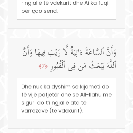
ringjallë të vdekurit dhe Ai ka fuqi
për çdo send.
وَأَنَّ ٱلسَّاعَةَ ءَاتِیَةࣱ لَّا رَیۡبَ فِیهَا وَأَنَّ
ٱللَّهَ یَبۡعَثُ مَن فِی ٱلۡقُبُورِ
﴿7﴾
Dhe nuk ka dyshim se kijameti do
të vijë patjetër dhe se All-llahu me
siguri do t’i ngjallë ata të
varrezave (të vdekurit).