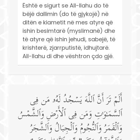
Është e sigurt se All-llahu do të
bëjë dallimin (do të gjykojë) në
ditën e kiametit në mes atyre që
ishin besimtarë (myslimanë) dhe
të atyre që ishin jehudi, sabejë, të
krishterë, zjarrputistë, idhujtarë.
All-llahu di dhe vështron çdo gjë.
أَلَمۡ تَرَ أَنَّ ٱللَّهَ یَسۡجُدُ لَهُۥ مَن فِی
ٱلسَّمَـٰوَ ٰ⁠تِ وَمَن فِی ٱلۡأَرۡضِ وَٱلشَّمۡسُ
وَٱلۡقَمَرُ وَٱلنُّجُومُ وَٱلۡجِبَالُ وَٱلشَّجَرُ