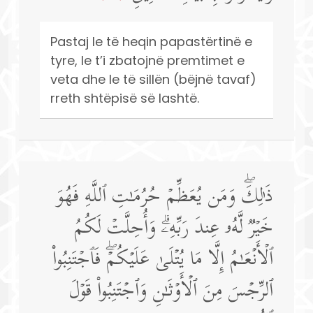
Pastaj le të heqin papastërtinë e
tyre, le t’i zbatojnë premtimet e
veta dhe le të sillën (bëjnë tavaf)
rreth shtëpisë së lashtë.
ذَ ٰ⁠لِكَۖ وَمَن یُعَظِّمۡ حُرُمَـٰتِ ٱللَّهِ فَهُوَ
خَیۡرࣱ لَّهُۥ عِندَ رَبِّهِۦۗ وَأُحِلَّتۡ لَكُمُ
ٱلۡأَنۡعَـٰمُ إِلَّا مَا یُتۡلَىٰ عَلَیۡكُمۡۖ فَٱجۡتَنِبُوا۟
ٱلرِّجۡسَ مِنَ ٱلۡأَوۡثَـٰنِ وَٱجۡتَنِبُوا۟ قَوۡلَ