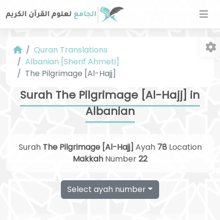
Quran Translations
Albanian [Sherif Ahmeti]
The Pilgrimage [Al-Hajj]
Surah The Pilgrimage [Al-Hajj] in
Albanian
Fo
Surah
The Pilgrimage [Al-Hajj]
Ayah
78
Location
Makkah
Number
22
Select ayah number