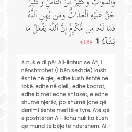
وَٱلدَّوَاۤبُّ وَكَثِیرࣱ مِّنَ ٱلنَّاسِۖ وَكَثِیرٌ
حَقَّ عَلَیۡهِ ٱلۡعَذَابُۗ وَمَن یُهِنِ ٱللَّهُ
فَمَا لَهُۥ مِن مُّكۡرِمٍۚ إِنَّ ٱللَّهَ یَفۡعَلُ مَا
یَشَاۤءُ ۩
﴿18﴾
A nuk e di për All-llahun se Atij i
nënshtrohet (i bën sexhde) kush
është në qiej, edhe kush është në
tokë, edhe në dielli, edhe kodrat,
edhe bimët edhe shtazët, e edhe
shumë njerëz, po shumë janë që
dënimi është meritë e tyre. Atë që
e poshtëron All-llahu nuk ka kush
që mund të bëjë të ndershëm. All-