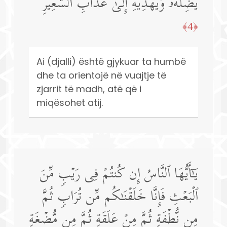
یُضِلُّهُۥ وَیَهۡدِیهِ إِلَىٰ عَذَابِ ٱلسَّعِیرِ
﴿4﴾
Ai (djalli) është gjykuar ta humbë
dhe ta orientojë në vuajtje të
zjarrit të madh, atë që i
miqësohet atij.
یَـٰۤأَیُّهَا ٱلنَّاسُ إِن كُنتُمۡ فِی رَیۡبࣲ مِّنَ
ٱلۡبَعۡثِ فَإِنَّا خَلَقۡنَـٰكُم مِّن تُرَابࣲ ثُمَّ
مِن نُّطۡفَةࣲ ثُمَّ مِنۡ عَلَقَةࣲ ثُمَّ مِن مُّضۡغَةࣲ