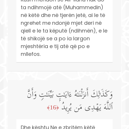
ta ndihmojë atë (Muhammedin)
në këtë dhe në tjerën jetë, ai le të
ngrehet me ndonjë mjet deri në
qiell e le ta këputë (ndihmën), e le
të shikojë se a po ia largon
mjeshtëria e tij atë që po e
mllefos.
وَكَذَ ٰ⁠لِكَ أَنزَلۡنَـٰهُ ءَایَـٰتِۭ بَیِّنَـٰتࣲ وَأَنَّ
ٱللَّهَ یَهۡدِی مَن یُرِیدُ
﴿16﴾
Dhe kështu Ne e zbritëm këtë