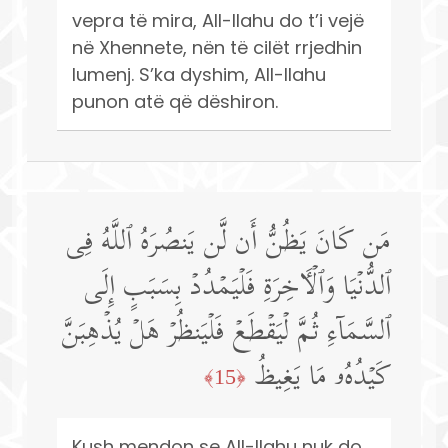
vepra të mira, All-llahu do t’i vejë
në Xhennete, nën të cilët rrjedhin
lumenj. S’ka dyshim, All-llahu
punon atë që dëshiron.
مَن كَانَ یَظُنُّ أَن لَّن یَنصُرَهُ ٱللَّهُ فِی
ٱلدُّنۡیَا وَٱلۡـَٔاخِرَةِ فَلۡیَمۡدُدۡ بِسَبَبٍ إِلَى
ٱلسَّمَاۤءِ ثُمَّ لۡیَقۡطَعۡ فَلۡیَنظُرۡ هَلۡ یُذۡهِبَنَّ
كَیۡدُهُۥ مَا یَغِیظُ
﴿15﴾
Kush mendon se All-llahu nuk do