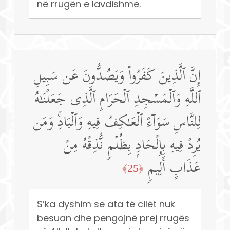
në rrugën e lavdishme.
إِنَّ ٱلَّذِینَ كَفَرُوا۟ وَیَصُدُّونَ عَن سَبِیلِ
ٱللَّهِ وَٱلۡمَسۡجِدِ ٱلۡحَرَامِ ٱلَّذِی جَعَلۡنَـٰهُ
لِلنَّاسِ سَوَاۤءً ٱلۡعَـٰكِفُ فِیهِ وَٱلۡبَادِۚ وَمَن
یُرِدۡ فِیهِ بِإِلۡحَادِۭ بِظُلۡمࣲ نُّذِقۡهُ مِنۡ
عَذَابٍ أَلِیمࣲ
﴿25﴾
S’ka dyshim se ata të cilët nuk
besuan dhe pengojnë prej rrugës