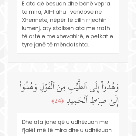
E ata që besuan dhe bënë vepra
të mira, All-llahu i vendosë në
Xhennete, nëpër të cilin rrjedhin
lumenj, aty stolisen ata me rrath
të artë e me xhevahirë, e petkat e
tyre janë të mëndafshta.
وَهُدُوۤا۟ إِلَى ٱلطَّیِّبِ مِنَ ٱلۡقَوۡلِ وَهُدُوۤا۟
إِلَىٰ صِرَ ٰ⁠طِ ٱلۡحَمِیدِ
﴿24﴾
Dhe ata janë që u udhëzuan me
fjalët më të mira dhe u udhëzuan