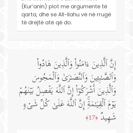
(Kur’anin) plot me argumente të
qarta, dhe se All-llahu vë në rrugë
të drejtë atë që do.
إِنَّ ٱلَّذِینَ ءَامَنُوا۟ وَٱلَّذِینَ هَادُوا۟
وَٱلصَّـٰبِـِٔینَ وَٱلنَّصَـٰرَىٰ وَٱلۡمَجُوسَ
وَٱلَّذِینَ أَشۡرَكُوۤا۟ إِنَّ ٱللَّهَ یَفۡصِلُ بَیۡنَهُمۡ
یَوۡمَ ٱلۡقِیَـٰمَةِۚ إِنَّ ٱللَّهَ عَلَىٰ كُلِّ شَیۡءࣲ
شَهِیدٌ
﴿17﴾