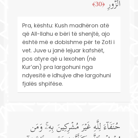
ٱلزُّورِ
﴿30﴾
Pra, kështu: Kush madhëron atë
që All-llahu e bëri të shenjtë, ajo
është më e dobishme për te Zoti i
vet. Juve u janë lejuar kafshët,
pos atyre që u lexohen (në
Kur’an) pra largohuni nga
ndyesitë e idhujve dhe largohuni
fjalës shpifëse.
حُنَفَاۤءَ لِلَّهِ غَیۡرَ مُشۡرِكِینَ بِهِۦۚ وَمَن