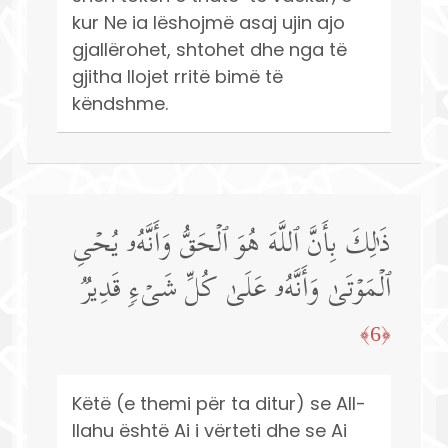
kur Ne ia lëshojmë asaj ujin ajo
gjallërohet, shtohet dhe nga të
gjitha llojet rritë bimë të
këndshme.
ذَ ٰ⁠لِكَ بِأَنَّ ٱللَّهَ هُوَ ٱلۡحَقُّ وَأَنَّهُۥ یُحۡیِ
ٱلۡمَوۡتَىٰ وَأَنَّهُۥ عَلَىٰ كُلِّ شَیۡءࣲ قَدِیرࣱ
﴿6﴾
Këtë (e themi për ta ditur) se All-
llahu është Ai i vërteti dhe se Ai