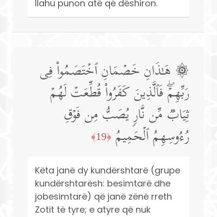
llahu punon atë që dëshiron.
۞ هَـٰذَانِ خَصۡمَانِ ٱخۡتَصَمُوا۟ فِی
رَبِّهِمۡۖ فَٱلَّذِینَ كَفَرُوا۟ قُطِّعَتۡ لَهُمۡ
ثِیَابࣱ مِّن نَّارࣲ یُصَبُّ مِن فَوۡقِ
رُءُوسِهِمُ ٱلۡحَمِیمُ
﴿19﴾
Këta janë dy kundërshtarë (grupe
kundërshtarësh: besimtarë dhe
jobesimtarë) që janë zënë rreth
Zotit të tyre; e atyre që nuk