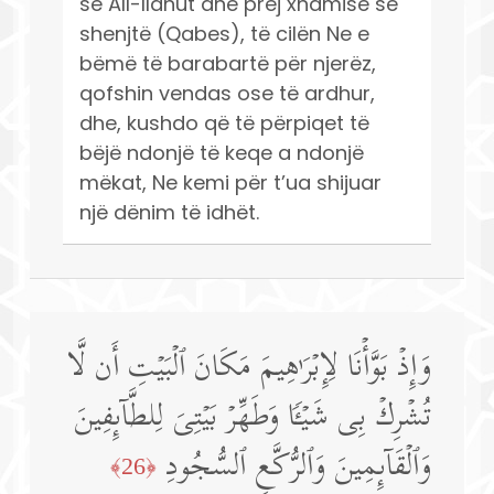
së All-llahut dhe prej xhamisë së
shenjtë (Qabes), të cilën Ne e
bëmë të barabartë për njerëz,
qofshin vendas ose të ardhur,
dhe, kushdo që të përpiqet të
bëjë ndonjë të keqe a ndonjë
mëkat, Ne kemi për t’ua shijuar
një dënim të idhët.
وَإِذۡ بَوَّأۡنَا لِإِبۡرَ ٰ⁠هِیمَ مَكَانَ ٱلۡبَیۡتِ أَن لَّا
تُشۡرِكۡ بِی شَیۡـࣰٔا وَطَهِّرۡ بَیۡتِیَ لِلطَّاۤىِٕفِینَ
وَٱلۡقَاۤىِٕمِینَ وَٱلرُّكَّعِ ٱلسُّجُودِ
﴿26﴾