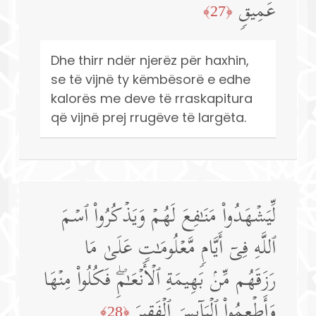
عَمِیقࣲ
﴿27﴾
Dhe thirr ndër njerëz për haxhin,
se të vijnë ty këmbësorë e edhe
kalorës me deve të rraskapitura
që vijnë prej rrugëve të largëta.
لِّیَشۡهَدُوا۟ مَنَـٰفِعَ لَهُمۡ وَیَذۡكُرُوا۟ ٱسۡمَ
ٱللَّهِ فِیۤ أَیَّامࣲ مَّعۡلُومَـٰتٍ عَلَىٰ مَا
رَزَقَهُم مِّنۢ بَهِیمَةِ ٱلۡأَنۡعَـٰمِۖ فَكُلُوا۟ مِنۡهَا
وَأَطۡعِمُوا۟ ٱلۡبَاۤىِٕسَ ٱلۡفَقِیرَ
﴿28﴾