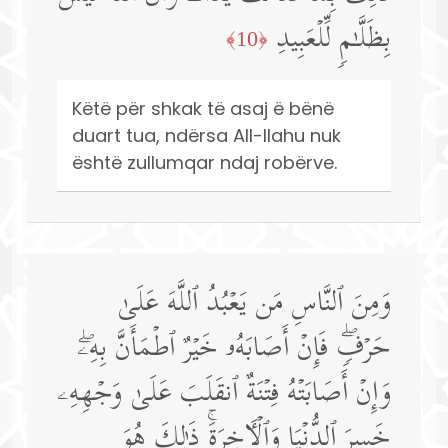
بِظَلَّـٰمࣲ لِّلۡعَبِیدِ
﴿10﴾
Këtë për shkak të asaj ë bënë
duart tua, ndërsa All-llahu nuk
është zullumqar ndaj robërve.
وَمِنَ ٱلنَّاسِ مَن یَعۡبُدُ ٱللَّهَ عَلَىٰ
حَرۡفࣲۖ فَإِنۡ أَصَابَهُۥ خَیۡرٌ ٱطۡمَأَنَّ بِهِۦۖ
وَإِنۡ أَصَابَتۡهُ فِتۡنَةٌ ٱنقَلَبَ عَلَىٰ وَجۡهِهِۦ
خَسِرَ ٱلدُّنۡیَا وَٱلۡـَٔاخِرَةَۚ ذَ ٰ⁠لِكَ هُوَ