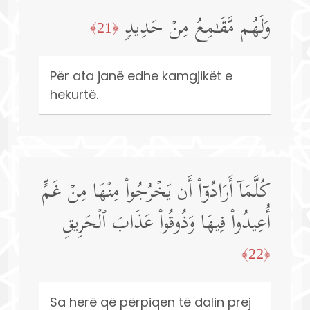
وَلَهُم مَّقَـٰمِعُ مِنۡ حَدِیدࣲ
﴿21﴾
Për ata janë edhe kamgjikët e
hekurtë.
كُلَّمَاۤ أَرَادُوۤا۟ أَن یَخۡرُجُوا۟ مِنۡهَا مِنۡ غَمٍّ
أُعِیدُوا۟ فِیهَا وَذُوقُوا۟ عَذَابَ ٱلۡحَرِیقِ
﴿22﴾
Sa herë që përpiqen të dalin prej