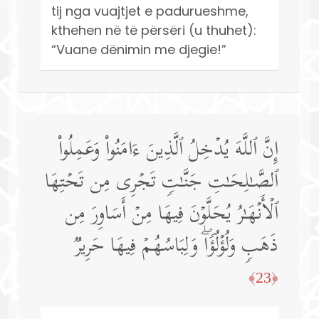
tij nga vuajtjet e padurueshme,
kthehen në të përsëri (u thuhet):
“Vuane dënimin me djegie!”
إِنَّ ٱللَّهَ یُدۡخِلُ ٱلَّذِینَ ءَامَنُوا۟ وَعَمِلُوا۟
ٱلصَّـٰلِحَـٰتِ جَنَّـٰتࣲ تَجۡرِی مِن تَحۡتِهَا
ٱلۡأَنۡهَـٰرُ یُحَلَّوۡنَ فِیهَا مِنۡ أَسَاوِرَ مِن
ذَهَبࣲ وَلُؤۡلُؤࣰاۖ وَلِبَاسُهُمۡ فِیهَا حَرِیرࣱ
﴿23﴾