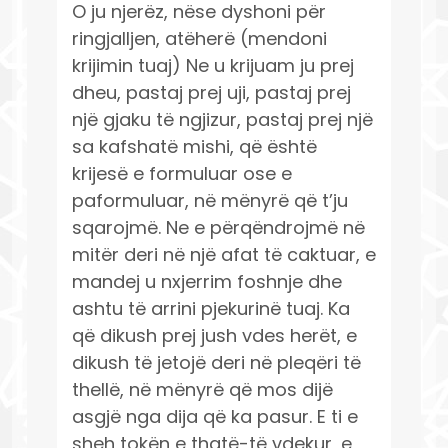
O ju njerëz, nëse dyshoni për
ringjalljen, atëherë (mendoni
krijimin tuaj) Ne u krijuam ju prej
dheu, pastaj prej uji, pastaj prej
një gjaku të ngjizur, pastaj prej një
sa kafshatë mishi, që është
krijesë e formuluar ose e
paformuluar, në mënyrë që t’ju
sqarojmë. Ne e përqëndrojmë në
mitër deri në një afat të caktuar, e
mandej u nxjerrim foshnje dhe
ashtu të arrini pjekurinë tuaj. Ka
që dikush prej jush vdes herët, e
dikush të jetojë deri në pleqëri të
thellë, në mënyrë që mos dijë
asgjë nga dija që ka pasur. E ti e
sheh tokën e thatë-të vdekur, e