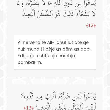
یَدۡعُوا۟ مِن دُونِ ٱللَّهِ مَا لَا یَضُرُّهُۥ وَمَا
لَا یَنفَعُهُۥۚ ذَ ٰ⁠لِكَ هُوَ ٱلضَّلَـٰلُ ٱلۡبَعِیدُ
﴿12﴾
Ai në vend të All-llahut lut atë që
nuk mund t’i bëjë as dëm as dobi.
Edhe kjo është ajo humbja
pambarim.
یَدۡعُوا۟ لَمَن ضَرُّهُۥۤ أَقۡرَبُ مِن نَّفۡعِهِۦۚ
لَبِئۡسَ ٱلۡمَوۡلَىٰ وَلَبِئۡسَ ٱلۡعَشِیرُ
﴿13﴾