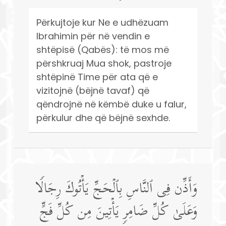
Përkujtoje kur Ne e udhëzuam
Ibrahimin për në vendin e
shtëpisë (Qabës): të mos më
përshkruaj Mua shok, pastroje
shtëpinë Time për ata që e
vizitojnë (bëjnë tavaf) që
qëndrojnë në këmbë duke u falur,
përkulur dhe që bëjnë sexhde.
وَأَذِّن فِی ٱلنَّاسِ بِٱلۡحَجِّ یَأۡتُوكَ رِجَالࣰا
وَعَلَىٰ كُلِّ ضَامِرࣲ یَأۡتِینَ مِن كُلِّ فَجٍّ