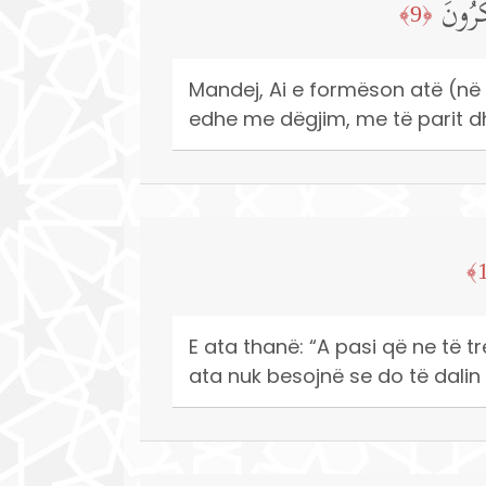
ُرُونَ
﴿9﴾
Mandej, Ai e formëson atë (në b
edhe me dëgjim, me të parit d
E ata thanë: “A pasi që ne të t
ata nuk besojnë se do të dalin p