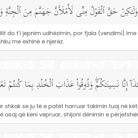
َا وَلَـٰكِنۡ حَقَّ ٱلۡقَوۡلُ مِنِّی لَأَمۡلَأَنَّ جَهَنَّمَ مِنَ ٱلۡجِنَّةِ
ilit do t’i jepnim udhëzimin, por fjala (vendimi) Im
ku me exhinë e njerëz.
ـٰذَاۤ إِنَّا نَسِینَـٰكُمۡۖ وَذُوقُوا۟ عَذَابَ ٱلۡخُلۡدِ بِمَا كُنتُمۡ تَعۡ
r shkak se ju të e patët harruar takimin tuaj në kët
ë asaj që keni vepruar, shijoni dënimin e përjetshë