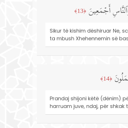
 وَٱلنَّاسِ أَجۡمَعِینَ
﴿13﴾
Sikur të kishim dëshiruar Ne, sc
ta mbush Xhehennemin së bash
مَلُونَ
﴿14﴾
Prandaj shijoni këtë (dënim) pë
harruam juve, ndaj, për shkak t