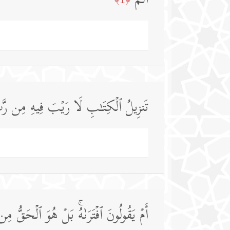
الۤمۤ
تَنزِیلُ ٱلۡكِتَـٰبِ لَا رَیۡبَ فِیهِ مِن رَّبّ
أَمۡ یَقُولُونَ ٱفۡتَرَىٰهُۚ بَلۡ هُوَ ٱلۡحَقُّ مِن