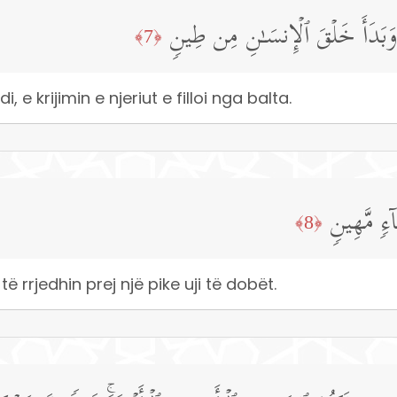
َبَدَأَ خَلۡقَ ٱلۡإِنسَـٰنِ مِن طِینࣲ
﴿7﴾
, e krijimin e njeriut e filloi nga balta.
ۤءࣲ مَّهِینࣲ
﴿8﴾
të rrjedhin prej një pike uji të dobët.