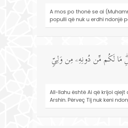
A mos po thonë se ai (Muhammedi
populli që nuk u erdhi ndonjë p
َرۡشِۖ مَا لَكُم مِّن دُونِهِۦ مِن وَلِیࣲّ
All-llahu është Ai që krijoi qie
Arshin. Përveç Tij nuk keni nd