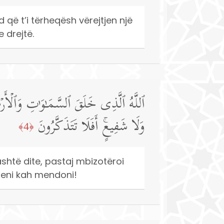
 që t’i tërheqësh vërejtjen një
 drejtë.
ٱللَّهُ ٱلَّذِی خَلَقَ ٱلسَّمَـٰوَ ٰ⁠تِ وَٱلۡأ
وَلَا شَفِیعٍۚ أَفَلَا تَتَذَكَّرُونَ
﴿4﴾
jashtë dite, pastaj mbizotëroi
 jeni kah mendoni!