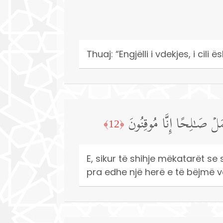
Thuaj: “Engjëlli i vdekjes, i cili
مَلۡ صَـٰلِحًا إِنَّا مُوقِنُونَ
﴿12﴾
E, sikur të shihje mëkatarët se
pra edhe një herë e të bëjmë ve