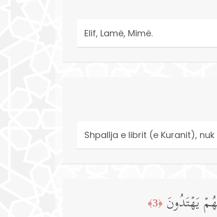
Elif, Lamë, Mimë.
Shpallja e librit (e Kuranit), nu
َّهُمۡ یَهۡتَدُونَ
﴿3﴾