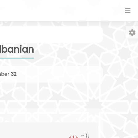
Albanian
ber
32
Fo
﴿1﴾