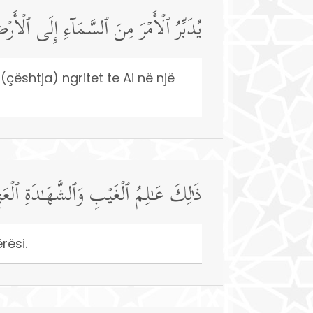
یُدَبِّرُ ٱلۡأَمۡرَ مِنَ ٱلسَّمَاۤءِ إِلَى ٱلۡأَرۡ
(çështja) ngritet te Ai në një
ذَ ٰ⁠لِكَ عَـٰلِمُ ٱلۡغَیۡبِ وَٱلشَّهَـٰدَةِ ٱلۡعَز
rësi.