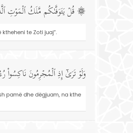
قُلۡ یَتَوَفَّىٰكُم مَّلَكُ ٱلۡمَوۡتِ ٱلَّذِی
 ktheheni te Zoti juaj”.
وَلَوۡ تَرَىٰۤ إِذِ ٱلۡمُجۡرِمُونَ نَاكِسُوا۟ رُء
, tash pamë dhe dëgjuam, na kthe