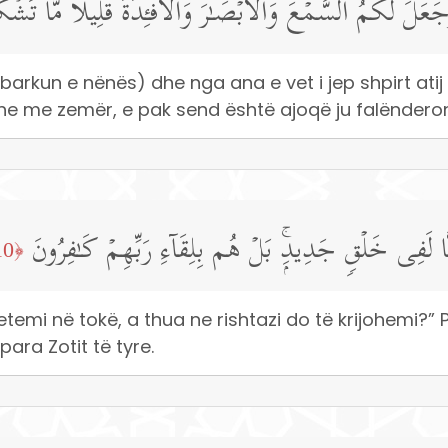
َعَلَ لَكُمُ ٱلسَّمۡعَ وَٱلۡأَبۡصَـٰرَ وَٱلۡأَفۡـِٔدَةَۚ قَلِیلࣰا مَّا تَشۡك
arkun e nënës) dhe nga ana e vet i jep shpirt atij 
he me zemër, e pak send është ajoqë ju falënderon
نَّا لَفِی خَلۡقࣲ جَدِیدِۭۚ بَلۡ هُم بِلِقَاۤءِ رَبِّهِمۡ كَـٰفِرُونَ
﴿10﴾
retemi në tokë, a thua ne rishtazi do të krijohemi?
ara Zotit të tyre.