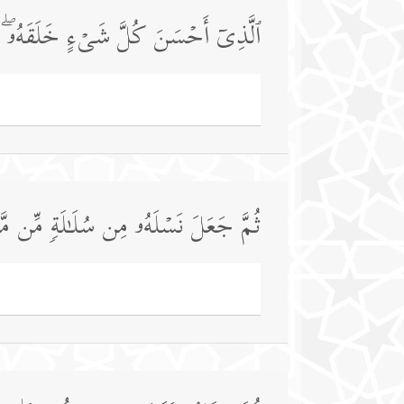
ٱلَّذِیۤ أَحۡسَنَ كُلَّ شَیۡءٍ خَلَقَهُۥۖ و
ثُمَّ جَعَلَ نَسۡلَهُۥ مِن سُلَـٰلَةࣲ مِّن مَّا