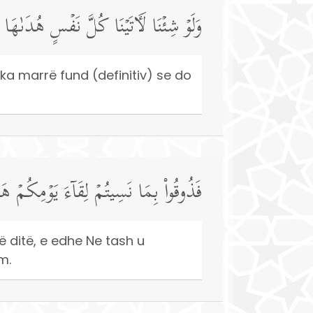
وَلَوۡ شِئۡنَا لَـَٔاتَیۡنَا كُلَّ نَفۡسٍ هُدَىٰه
e ka marrë fund (definitiv) se do
فَذُوقُوا۟ بِمَا نَسِیتُمۡ لِقَاۤءَ یَوۡمِكُمۡ هَ
ë ditë, e edhe Ne tash u
m.