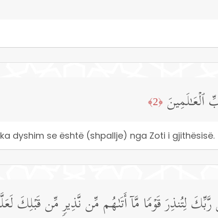
ِ ٱلۡعَـٰلَمِینَ
﴿2﴾
k ka dyshim se është (shpallje) nga Zoti i gjithësisë.
 رَّبِّكَ لِتُنذِرَ قَوۡمࣰا مَّاۤ أَتَىٰهُم مِّن نَّذِیرࣲ مِّن قَبۡلِكَ لَعَل