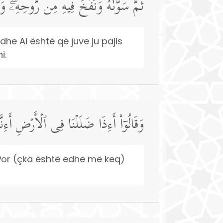
ثُمَّ سَوَّىٰهُ وَنَفَخَ فِیهِ مِن رُّوحِهِۦۖ وَج
dhe Ai është që juve ju pajis
i.
وَقَالُوۤا۟ أَءِذَا ضَلَلۡنَا فِی ٱلۡأَرۡضِ أَءِ
” Por (çka është edhe më keq)