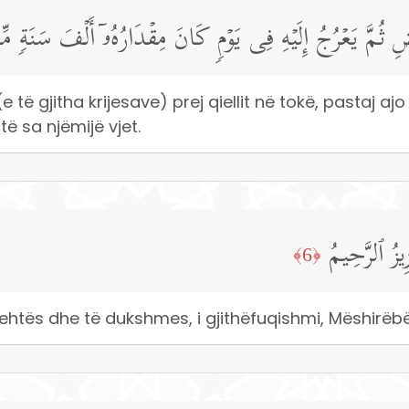
ضِ ثُمَّ یَعۡرُجُ إِلَیۡهِ فِی یَوۡمࣲ كَانَ مِقۡدَارُهُۥۤ أَلۡفَ سَنَةࣲ مِّم
të gjitha krijesave) prej qiellit në tokë, pastaj ajo 
të sa njëmijë vjet.
ِیزُ ٱلرَّحِیمُ
﴿6﴾
shehtës dhe të dukshmes, i gjithëfuqishmi, Mëshirëbë