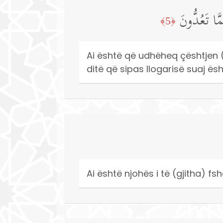
َّا تَعُدُّونَ
﴿5﴾
Ai është që udhëheq çështjen (e 
ditë që sipas llogarisë suaj ësh
Ai është njohës i të (gjitha) f