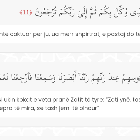
۞  وُكِّلَ بِكُمۡ ثُمَّ إِلَىٰ رَبِّكُمۡ تُرۡجَعُونَ
﴿11﴾
 është caktuar për ju, ua merr shpirtrat, e pastaj do të
ُوسِهِمۡ عِندَ رَبِّهِمۡ رَبَّنَاۤ أَبۡصَرۡنَا وَسَمِعۡنَا فَٱرۡجِعۡنَا نَعۡ
 si ukin kokat e veta pranë Zotit të tyre: “Zoti ynë
pra të mira, se tash jemi të bindur”.