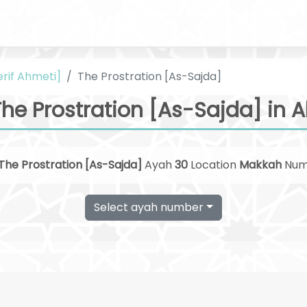
erif Ahmeti]
The Prostration [As-Sajda]
he Prostration [As-Sajda] in 
The Prostration [As-Sajda]
Ayah
30
Location
Makkah
Num
Select ayah number