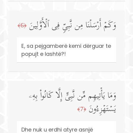
وَكَمۡ أَرۡسَلۡنَا مِن نَّبِیࣲّ فِی ٱلۡأَوَّلِینَ
﴿6﴾
E, sa pejgamberë kemi dërguar te
popujt e lashtë?!
وَمَا یَأۡتِیهِم مِّن نَّبِیٍّ إِلَّا كَانُوا۟ بِهِۦ
یَسۡتَهۡزِءُونَ
﴿7﴾
Dhe nuk u erdhi atyre asnjë