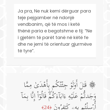
Ja pra, Ne nuk kemi dërguar para
teje pejgamber në ndonjë
vendbanim, që të mos i ketë
thënë paria e begatshme e tij: “Ne
i gjetëm të parët tanë në këtë fe
dhe ne jemi të orientuar gjurmëve
të tyre”.
۞ قَـٰلَ أَوَلَوۡ جِئۡتُكُم بِأَهۡدَىٰ مِمَّا
وَجَدتُّمۡ عَلَیۡهِ ءَابَاۤءَكُمۡۖ قَالُوۤا۟ إِنَّا بِمَاۤ
أُرۡسِلۡتُم بِهِۦ كَـٰفِرُونَ
﴿24﴾