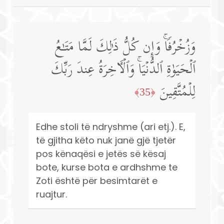
وَزُخۡرُفࣰاۚ وَإِن كُلُّ ذَ ٰ⁠لِكَ لَمَّا مَتَـٰعُ
ٱلۡحَیَوٰةِ ٱلدُّنۡیَاۚ وَٱلۡـَٔاخِرَةُ عِندَ رَبِّكَ
لِلۡمُتَّقِینَ
﴿35﴾
Edhe stoli të ndryshme (ari etj.). E,
të gjitha këto nuk janë gjë tjetër
pos kënaqësi e jetës së kësaj
bote, kurse bota e ardhshme te
Zoti është për besimtarët e
ruajtur.