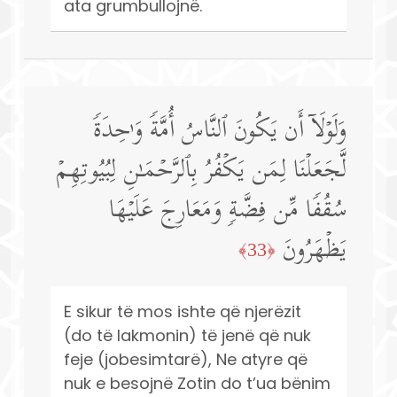
ata grumbullojnë.
وَلَوۡلَاۤ أَن یَكُونَ ٱلنَّاسُ أُمَّةࣰ وَ ٰ⁠حِدَةࣰ
لَّجَعَلۡنَا لِمَن یَكۡفُرُ بِٱلرَّحۡمَـٰنِ لِبُیُوتِهِمۡ
سُقُفࣰا مِّن فِضَّةࣲ وَمَعَارِجَ عَلَیۡهَا
یَظۡهَرُونَ
﴿33﴾
E sikur të mos ishte që njerëzit
(do të lakmonin) të jenë që nuk
feje (jobesimtarë), Ne atyre që
nuk e besojnë Zotin do t’ua bënim