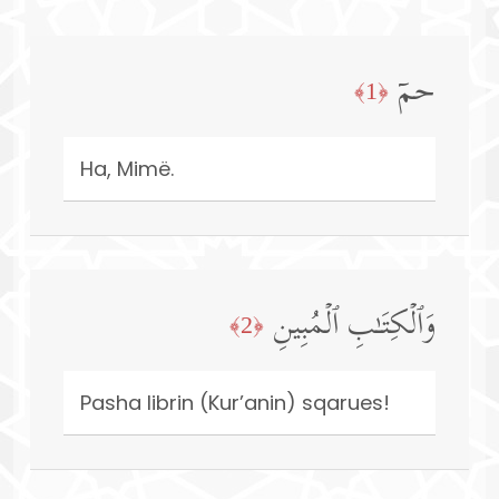
حمۤ
﴿1﴾
Ha, Mimë.
وَٱلۡكِتَـٰبِ ٱلۡمُبِینِ
﴿2﴾
Pasha librin (Kur’anin) sqarues!