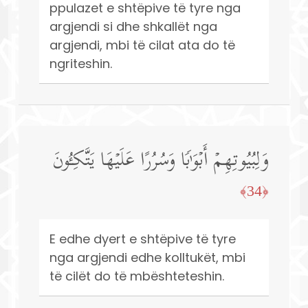
ppulazet e shtëpive të tyre nga
argjendi si dhe shkallët nga
argjendi, mbi të cilat ata do të
ngriteshin.
وَلِبُیُوتِهِمۡ أَبۡوَ ٰ⁠بࣰا وَسُرُرًا عَلَیۡهَا یَتَّكِـُٔونَ
﴿34﴾
E edhe dyert e shtëpive të tyre
nga argjendi edhe kolltukët, mbi
të cilët do të mbështeteshin.