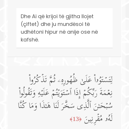
Dhe Ai që krijoi të gjitha llojet
(çiftet) dhe ju mundësoi të
udhëtoni hipur në anije ose në
kafshë.
لِتَسۡتَوُۥا۟ عَلَىٰ ظُهُورِهِۦ ثُمَّ تَذۡكُرُوا۟
نِعۡمَةَ رَبِّكُمۡ إِذَا ٱسۡتَوَیۡتُمۡ عَلَیۡهِ وَتَقُولُوا۟
سُبۡحَـٰنَ ٱلَّذِی سَخَّرَ لَنَا هَـٰذَا وَمَا كُنَّا
لَهُۥ مُقۡرِنِینَ
﴿13﴾