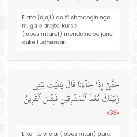
E ata (djajt) do t’i shmangin nga
rruga e drejtë, kurse
(jobesimtarët) mendojnë se janë
duke i udhëzuar.
حَتَّىٰۤ إِذَا جَاۤءَنَا قَالَ یَـٰلَیۡتَ بَیۡنِی
وَبَیۡنَكَ بُعۡدَ ٱلۡمَشۡرِقَیۡنِ فَبِئۡسَ ٱلۡقَرِینُ
﴿38﴾
E kur të vijë ai (jobesimtari) para