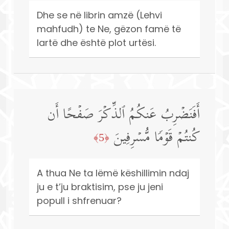
Dhe se në librin amzë (Lehvi
mahfudh) te Ne, gëzon famë të
lartë dhe është plot urtësi.
أَفَنَضۡرِبُ عَنكُمُ ٱلذِّكۡرَ صَفۡحًا أَن
كُنتُمۡ قَوۡمࣰا مُّسۡرِفِینَ
﴿5﴾
A thua Ne ta lëmë këshillimin ndaj
ju e t’ju braktisim, pse ju jeni
popull i shfrenuar?