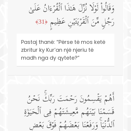
وَقَالُوا۟ لَوۡلَا نُزِّلَ هَـٰذَا ٱلۡقُرۡءَانُ عَلَىٰ
رَجُلࣲ مِّنَ ٱلۡقَرۡیَتَیۡنِ عَظِیمٍ
﴿31﴾
Pastaj thanë: “Përse të mos ketë
zbritur ky Kur’an një njeriu të
madh nga dy qytete?”
أَهُمۡ یَقۡسِمُونَ رَحۡمَتَ رَبِّكَۚ نَحۡنُ
قَسَمۡنَا بَیۡنَهُم مَّعِیشَتَهُمۡ فِی ٱلۡحَیَوٰةِ
ٱلدُّنۡیَاۚ وَرَفَعۡنَا بَعۡضَهُمۡ فَوۡقَ بَعۡضࣲ