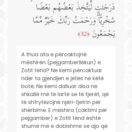
دَرَجَـٰتࣲ لِّیَتَّخِذَ بَعۡضُهُم بَعۡضࣰا
سُخۡرِیࣰّاۗ وَرَحۡمَتُ رَبِّكَ خَیۡرࣱ مِّمَّا
یَجۡمَعُونَ
﴿32﴾
A thua ata e përcaktojnë
mëshirën (pejgamberllëkun) e
Zotit tënd? Ne kemi përcaktuar
ndër ta gjendjen e jetës në këtë
botë; Ne kemi dalluar disa në
shkallë më të lartë se të tjerët, që
të shfrytëzojnë njëri-tjetrin për
shërbime. E mëshira (caktimi për
pejgamber) e Zotit tënd është
shumë më e dobishme se ajo që