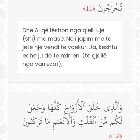
تُخۡرَجُونَ
﴿11﴾
Dhe Ai që lëshon nga qielli ujë
(shi) me masë. Ne i japim me të
jetë një vendi të vdekur. Ja, kështu
edhe ju do të nxirreni (të gjallë
nga varrezat);
وَٱلَّذِی خَلَقَ ٱلۡأَزۡوَ ٰ⁠جَ كُلَّهَا وَجَعَلَ
لَكُم مِّنَ ٱلۡفُلۡكِ وَٱلۡأَنۡعَـٰمِ مَا تَرۡكَبُونَ
﴿12﴾