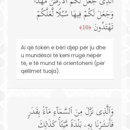
ٱلَّذِی جَعَلَ لَكُمُ ٱلۡأَرۡضَ مَهۡدࣰا
وَجَعَلَ لَكُمۡ فِیهَا سُبُلࣰا لَّعَلَّكُمۡ
تَهۡتَدُونَ
﴿10﴾
Ai që tokën e bëri djep për ju dhe
u mundësoi të keni rrugë nëpër
të, e të mund të orientoheni (për
qëllimet tuaja).
وَٱلَّذِی نَزَّلَ مِنَ ٱلسَّمَاۤءِ مَاۤءَۢ بِقَدَرࣲ
فَأَنشَرۡنَا بِهِۦ بَلۡدَةࣰ مَّیۡتࣰاۚ كَذَ ٰ⁠لِكَ