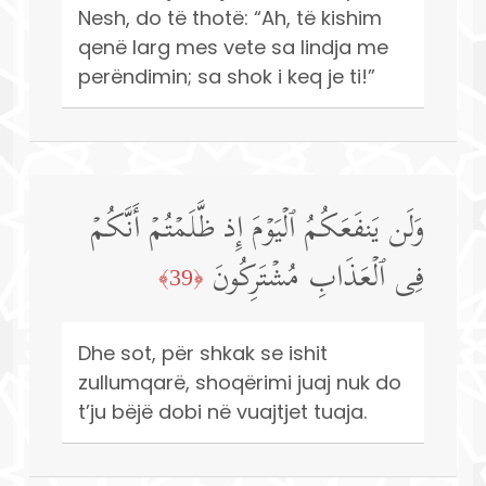
Nesh, do të thotë: “Ah, të kishim
qenë larg mes vete sa lindja me
perëndimin; sa shok i keq je ti!”
وَلَن یَنفَعَكُمُ ٱلۡیَوۡمَ إِذ ظَّلَمۡتُمۡ أَنَّكُمۡ
فِی ٱلۡعَذَابِ مُشۡتَرِكُونَ
﴿39﴾
Dhe sot, për shkak se ishit
zullumqarë, shoqërimi juaj nuk do
t’ju bëjë dobi në vuajtjet tuaja.