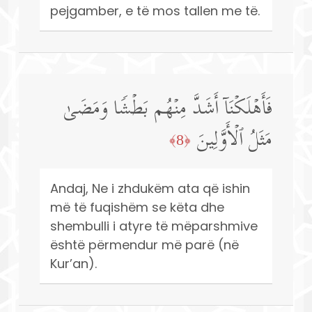
pejgamber, e të mos tallen me të.
فَأَهۡلَكۡنَاۤ أَشَدَّ مِنۡهُم بَطۡشࣰا وَمَضَىٰ
مَثَلُ ٱلۡأَوَّلِینَ
﴿8﴾
Andaj, Ne i zhdukëm ata që ishin
më të fuqishëm se këta dhe
shembulli i atyre të mëparshmive
është përmendur më parë (në
Kur’an).