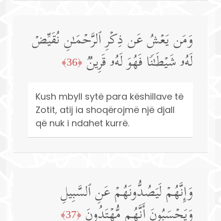
وَمَن یَعۡشُ عَن ذِكۡرِ ٱلرَّحۡمَـٰنِ نُقَیِّضۡ
لَهُۥ شَیۡطَـٰنࣰا فَهُوَ لَهُۥ قَرِینࣱ
﴿36﴾
Kush mbyll sytë para këshillave të
Zotit, atij ia shoqërojmë një djall
që nuk i ndahet kurrë.
وَإِنَّهُمۡ لَیَصُدُّونَهُمۡ عَنِ ٱلسَّبِیلِ
وَیَحۡسَبُونَ أَنَّهُم مُّهۡتَدُونَ
﴿37﴾