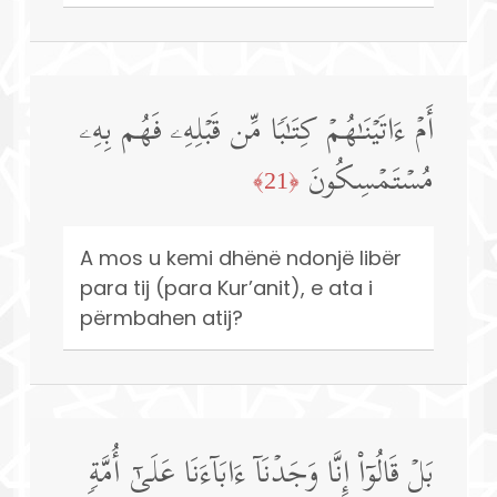
أَمۡ ءَاتَیۡنَـٰهُمۡ كِتَـٰبࣰا مِّن قَبۡلِهِۦ فَهُم بِهِۦ
مُسۡتَمۡسِكُونَ
﴿21﴾
A mos u kemi dhënë ndonjë libër
para tij (para Kur’anit), e ata i
përmbahen atij?
بَلۡ قَالُوۤا۟ إِنَّا وَجَدۡنَاۤ ءَابَاۤءَنَا عَلَىٰۤ أُمَّةࣲ