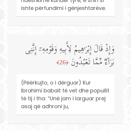
ndëshkime kundër tyre, e shih si
ishte përfundimi i gënjeshtarëve.
وَإِذۡ قَالَ إِبۡرَ ٰ⁠هِیمُ لِأَبِیهِ وَقَوۡمِهِۦۤ إِنَّنِی
بَرَاۤءࣱ مِّمَّا تَعۡبُدُونَ
﴿26﴾
(Pëërkujto, o i dërguar) Kur
Ibrahimi babait të vet dhe popullit
të tij i tha: “Unë jam i larguar prej
asaj që adhroni ju,