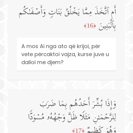
أَمِ ٱتَّخَذَ مِمَّا یَخۡلُقُ بَنَاتࣲ وَأَصۡفَىٰكُم
بِٱلۡبَنِینَ
﴿16﴾
A mos Ai nga ato që krijoi, për
vete përcaktoi vajza, kurse juve u
dalloi me djem?
وَإِذَا بُشِّرَ أَحَدُهُم بِمَا ضَرَبَ
لِلرَّحۡمَـٰنِ مَثَلࣰا ظَلَّ وَجۡهُهُۥ مُسۡوَدࣰّا
وَهُوَ كَظِیمٌ
﴿17﴾