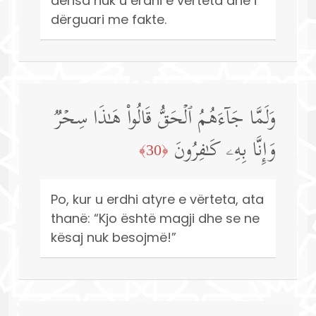
derisa nuk u erdhi e vërteta dhe i
dërguari me fakte.
وَلَمَّا جَاۤءَهُمُ ٱلۡحَقُّ قَالُوا۟ هَـٰذَا سِحۡرࣱ
وَإِنَّا بِهِۦ كَـٰفِرُونَ
﴿30﴾
Po, kur u erdhi atyre e vërteta, ata
thanë: “Kjo është magji dhe se ne
kësaj nuk besojmë!”