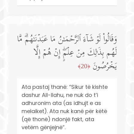
وَقَالُوا۟ لَوۡ شَاۤءَ ٱلرَّحۡمَـٰنُ مَا عَبَدۡنَـٰهُمۗ مَّا
لَهُم بِذَ ٰ⁠لِكَ مِنۡ عِلۡمٍۖ إِنۡ هُمۡ إِلَّا
یَخۡرُصُونَ
﴿20﴾
Ata pastaj thanë: “Sikur të kishte
dashur All-llahu, ne nuk do t’i
adhuronim ata (as idhujt e as
melaiket). Ata nuk kanë për këtë
(që thonë) ndonjë fakt, ata
vetëm gënjejnë”.