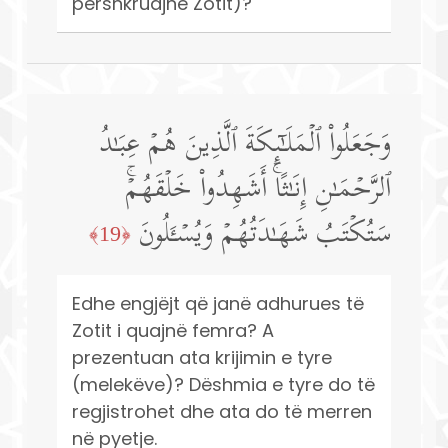
përshkruajnë Zotit)?
وَجَعَلُوا۟ ٱلۡمَلَـٰۤىِٕكَةَ ٱلَّذِینَ هُمۡ عِبَـٰدُ
ٱلرَّحۡمَـٰنِ إِنَـٰثًاۚ أَشَهِدُوا۟ خَلۡقَهُمۡۚ
سَتُكۡتَبُ شَهَـٰدَتُهُمۡ وَیُسۡـَٔلُونَ
﴿19﴾
Edhe engjëjt që janë adhurues të
Zotit i quajnë femra? A
prezentuan ata krijimin e tyre
(melekëve)? Dëshmia e tyre do të
regjistrohet dhe ata do të merren
në pyetje.