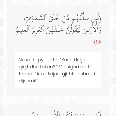
وَلَىِٕن سَأَلۡتَهُم مَّنۡ خَلَقَ ٱلسَّمَـٰوَ ٰ⁠تِ
وَٱلۡأَرۡضَ لَیَقُولُنَّ خَلَقَهُنَّ ٱلۡعَزِیزُ ٱلۡعَلِیمُ
﴿9﴾
Nëse ti i pyet ata: “Kush i krijoi
qiejt dhe tokën?” Me siguri do të
thonë: “Ato i krijoi i gjithfuqishmi, i
dijshmi!”