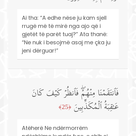
Ai tha: “A edhe nëse ju kam sjell
rrugë më të mirë nga ajo që i
gjetët të parët tuaj?” Ata thanë:
“Ne nuk i besojmë asaj me çka ju
jeni dërguar!”
فَٱنتَقَمۡنَا مِنۡهُمۡۖ فَٱنظُرۡ كَیۡفَ كَانَ
عَـٰقِبَةُ ٱلۡمُكَذِّبِینَ
﴿25﴾
Atëherë Ne ndërmorrëm