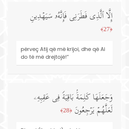
إِلَّا ٱلَّذِی فَطَرَنِی فَإِنَّهُۥ سَیَهۡدِینِ
﴿27﴾
përveç Atij që më krijoi, dhe që Ai
do të më drejtojë!”
وَجَعَلَهَا كَلِمَةَۢ بَاقِیَةࣰ فِی عَقِبِهِۦ
لَعَلَّهُمۡ یَرۡجِعُونَ
﴿28﴾