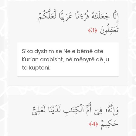
إِنَّا جَعَلۡنَـٰهُ قُرۡءَ ٰ⁠ نًا عَرَبِیࣰّا لَّعَلَّكُمۡ
تَعۡقِلُونَ
﴿3﴾
S’ka dyshim se Ne e bëmë atë
Kur’an arabisht, në mënyrë që ju
ta kuptoni.
وَإِنَّهُۥ فِیۤ أُمِّ ٱلۡكِتَـٰبِ لَدَیۡنَا لَعَلِیٌّ
حَكِیمٌ
﴿4﴾