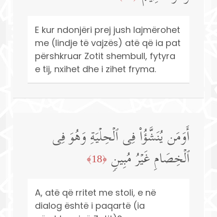
E kur ndonjëri prej jush lajmërohet
me (lindje të vajzës) atë që ia pat
përshkruar Zotit shembull, fytyra
e tij, nxihet dhe i zihet fryma.
أَوَمَن یُنَشَّؤُا۟ فِی ٱلۡحِلۡیَةِ وَهُوَ فِی
ٱلۡخِصَامِ غَیۡرُ مُبِینࣲ
﴿18﴾
A, atë që rritet me stoli, e në
dialog është i paqartë (ia