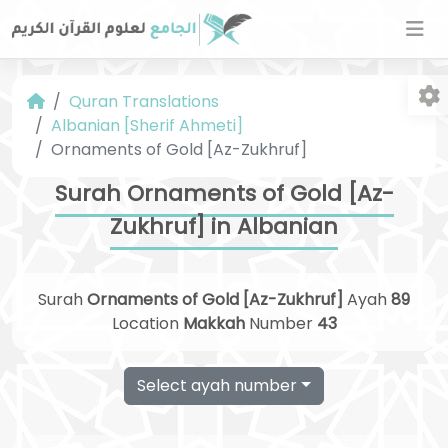
Quran Translations
Albanian [Sherif Ahmeti]
Ornaments of Gold [Az-Zukhruf]
Surah Ornaments of Gold [Az-
Zukhruf] in Albanian
Fo
Surah
Ornaments of Gold [Az-Zukhruf]
Ayah
89
Location
Makkah
Number
43
Select ayah number