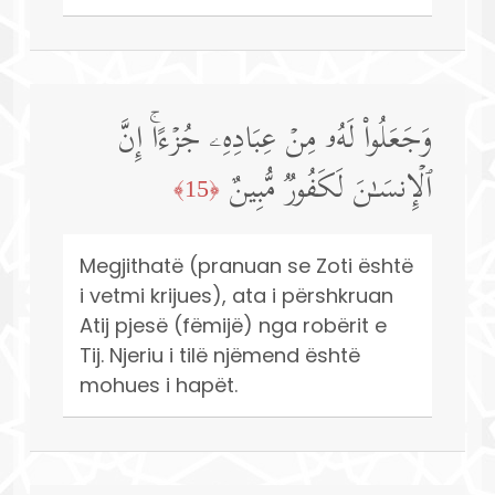
وَجَعَلُوا۟ لَهُۥ مِنۡ عِبَادِهِۦ جُزۡءًاۚ إِنَّ
ٱلۡإِنسَـٰنَ لَكَفُورࣱ مُّبِینٌ
﴿15﴾
Megjithatë (pranuan se Zoti është
i vetmi krijues), ata i përshkruan
Atij pjesë (fëmijë) nga robërit e
Tij. Njeriu i tilë njëmend është
mohues i hapët.