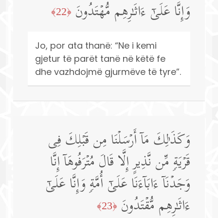
وَإِنَّا عَلَىٰۤ ءَاثَـٰرِهِم مُّهۡتَدُونَ
﴿22﴾
Jo, por ata thanë: “Ne i kemi
gjetur të parët tanë në këtë fe
dhe vazhdojmë gjurmëve të tyre”.
وَكَذَ ٰ⁠لِكَ مَاۤ أَرۡسَلۡنَا مِن قَبۡلِكَ فِی
قَرۡیَةࣲ مِّن نَّذِیرٍ إِلَّا قَالَ مُتۡرَفُوهَاۤ إِنَّا
وَجَدۡنَاۤ ءَابَاۤءَنَا عَلَىٰۤ أُمَّةࣲ وَإِنَّا عَلَىٰۤ
ءَاثَـٰرِهِم مُّقۡتَدُونَ
﴿23﴾