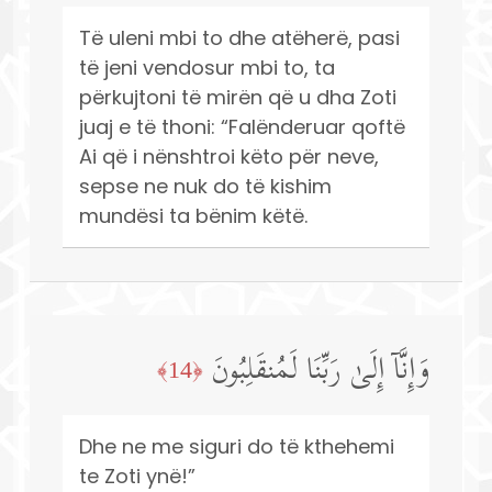
Të uleni mbi to dhe atëherë, pasi
të jeni vendosur mbi to, ta
përkujtoni të mirën që u dha Zoti
juaj e të thoni: “Falënderuar qoftë
Ai që i nënshtroi këto për neve,
sepse ne nuk do të kishim
mundësi ta bënim këtë.
وَإِنَّاۤ إِلَىٰ رَبِّنَا لَمُنقَلِبُونَ
﴿14﴾
Dhe ne me siguri do të kthehemi
te Zoti ynë!”