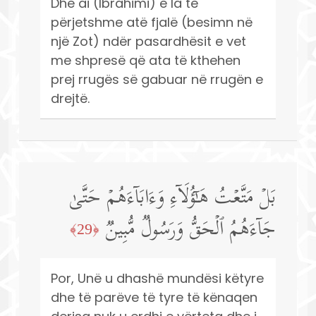
Dhe ai (Ibrahimi) e la të
përjetshme atë fjalë (besimn në
një Zot) ndër pasardhësit e vet
me shpresë që ata të kthehen
prej rrugës së gabuar në rrugën e
drejtë.
بَلۡ مَتَّعۡتُ هَـٰۤؤُلَاۤءِ وَءَابَاۤءَهُمۡ حَتَّىٰ
جَاۤءَهُمُ ٱلۡحَقُّ وَرَسُولࣱ مُّبِینࣱ
﴿29﴾
Por, Unë u dhashë mundësi këtyre
dhe të parëve të tyre të kënaqen