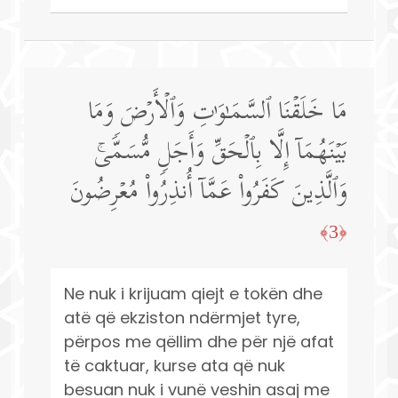
مَا خَلَقۡنَا ٱلسَّمَـٰوَ ٰ⁠تِ وَٱلۡأَرۡضَ وَمَا
بَیۡنَهُمَاۤ إِلَّا بِٱلۡحَقِّ وَأَجَلࣲ مُّسَمࣰّىۚ
وَٱلَّذِینَ كَفَرُوا۟ عَمَّاۤ أُنذِرُوا۟ مُعۡرِضُونَ
﴿3﴾
Ne nuk i krijuam qiejt e tokën dhe
atë që ekziston ndërmjet tyre,
përpos me qëllim dhe për një afat
të caktuar, kurse ata që nuk
besuan nuk i vunë veshin asaj me