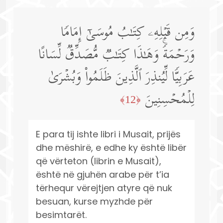
وَمِن قَبۡلِهِۦ كِتَـٰبُ مُوسَىٰۤ إِمَامࣰا
وَرَحۡمَةࣰۚ وَهَـٰذَا كِتَـٰبࣱ مُّصَدِّقࣱ لِّسَانًا
عَرَبِیࣰّا لِّیُنذِرَ ٱلَّذِینَ ظَلَمُوا۟ وَبُشۡرَىٰ
لِلۡمُحۡسِنِینَ
﴿12﴾
E para tij ishte libri i Musait, prijës
dhe mëshirë, e edhe ky është libër
që vërteton (librin e Musait),
është në gjuhën arabe për t’ia
tërhequr vërejtjen atyre që nuk
besuan, kurse myzhde për
besimtarët.