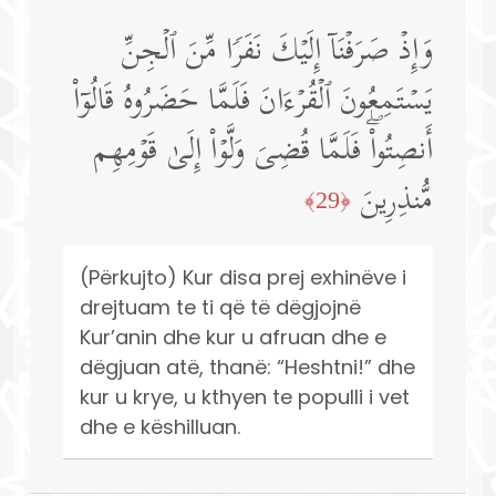
وَإِذۡ صَرَفۡنَاۤ إِلَیۡكَ نَفَرࣰا مِّنَ ٱلۡجِنِّ
یَسۡتَمِعُونَ ٱلۡقُرۡءَانَ فَلَمَّا حَضَرُوهُ قَالُوۤا۟
أَنصِتُوا۟ۖ فَلَمَّا قُضِیَ وَلَّوۡا۟ إِلَىٰ قَوۡمِهِم
مُّنذِرِینَ
﴿29﴾
(Përkujto) Kur disa prej exhinëve i
drejtuam te ti që të dëgjojnë
Kur’anin dhe kur u afruan dhe e
dëgjuan atë, thanë: “Heshtni!” dhe
kur u krye, u kthyen te populli i vet
dhe e këshilluan.