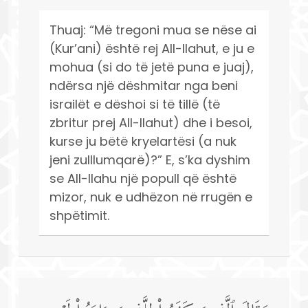
Thuaj: “Më tregoni mua se nëse ai
(Kur’ani) është rej All-llahut, e ju e
mohua (si do të jetë puna e juaj),
ndërsa një dëshmitar nga beni
israilët e dëshoi si të tillë (të
zbritur prej All-llahut) dhe i besoi,
kurse ju bëtë kryelartësi (a nuk
jeni zulllumqarë)?” E, s’ka dyshim
se All-llahu një popull që është
mizor, nuk e udhëzon në rrugën e
shpëtimit.