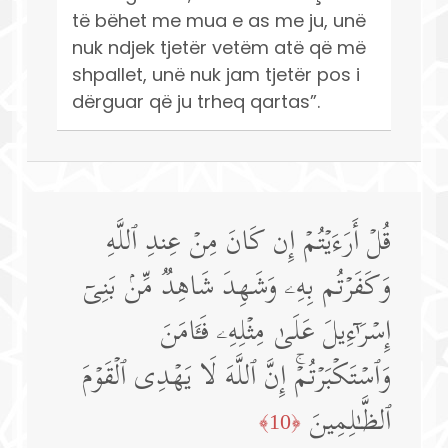
të bëhet me mua e as me ju, unë
nuk ndjek tjetër vetëm atë që më
shpallet, unë nuk jam tjetër pos i
dërguar që ju trheq qartas”.
قُلۡ أَرَءَیۡتُمۡ إِن كَانَ مِنۡ عِندِ ٱللَّهِ
وَكَفَرۡتُم بِهِۦ وَشَهِدَ شَاهِدࣱ مِّنۢ بَنِیۤ
إِسۡرَ ٰ⁠ۤءِیلَ عَلَىٰ مِثۡلِهِۦ فَـَٔامَنَ
وَٱسۡتَكۡبَرۡتُمۡۚ إِنَّ ٱللَّهَ لَا یَهۡدِی ٱلۡقَوۡمَ
ٱلظَّـٰلِمِینَ
﴿10﴾