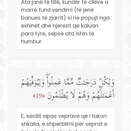
Ata janë të tillë, kundër të cilëve a
marrë fund vendimi (të jenë
banues të zjarrit) si në popujt nga
exhinët dhe njerëzit që kaluan
para tyre, sepse ata ishin të
humbur.
وَلِكُلࣲّ دَرَجَـٰتࣱ مِّمَّا عَمِلُوا۟ۖ وَلِیُوَفِّیَهُمۡ
أَعۡمَـٰلَهُمۡ وَهُمۡ لَا یُظۡلَمُونَ
﴿19﴾
E, secilit sipas veprave që i takon
shkalla, e shpërblimi për veprat e