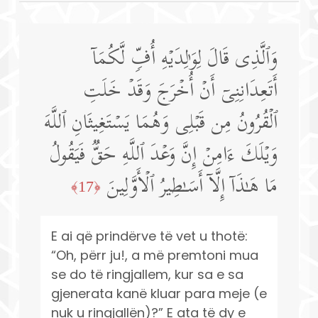
وَٱلَّذِی قَالَ لِوَ ٰ⁠لِدَیۡهِ أُفࣲّ لَّكُمَاۤ
أَتَعِدَانِنِیۤ أَنۡ أُخۡرَجَ وَقَدۡ خَلَتِ
ٱلۡقُرُونُ مِن قَبۡلِی وَهُمَا یَسۡتَغِیثَانِ ٱللَّهَ
وَیۡلَكَ ءَامِنۡ إِنَّ وَعۡدَ ٱللَّهِ حَقࣱّ فَیَقُولُ
مَا هَـٰذَاۤ إِلَّاۤ أَسَـٰطِیرُ ٱلۡأَوَّلِینَ
﴿17﴾
E ai që prindërve të vet u thotë:
“Oh, përr ju!, a më premtoni mua
se do të ringjallem, kur sa e sa
gjenerata kanë kluar para meje (e
nuk u ringjallën)?” E ata të dy e