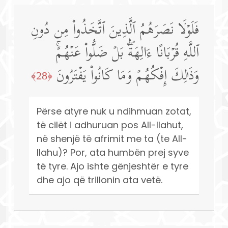
فَلَوۡلَا نَصَرَهُمُ ٱلَّذِینَ ٱتَّخَذُوا۟ مِن دُونِ
ٱللَّهِ قُرۡبَانًا ءَالِهَةَۢۖ بَلۡ ضَلُّوا۟ عَنۡهُمۡۚ
وَذَ ٰ⁠لِكَ إِفۡكُهُمۡ وَمَا كَانُوا۟ یَفۡتَرُونَ
﴿28﴾
Përse atyre nuk u ndihmuan zotat,
të cilët i adhuruan pos All-llahut,
në shenjë të afrimit me ta (te All-
llahu)? Por, ata humbën prej syve
të tyre. Ajo ishte gënjeshtër e tyre
dhe ajo që trillonin ata vetë.