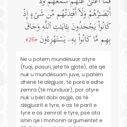
فَمَاۤ أَغۡنَىٰ عَنۡهُمۡ سَمۡعُهُمۡ وَلَاۤ
أَبۡصَـٰرُهُمۡ وَلَاۤ أَفۡـِٔدَتُهُم مِّن شَیۡءٍ إِذۡ
كَانُوا۟ یَجۡحَدُونَ بِـَٔایَـٰتِ ٱللَّهِ وَحَاقَ
بِهِم مَّا كَانُوا۟ بِهِۦ یَسۡتَهۡزِءُونَ
﴿26﴾
Ne u patëm mundësuar atyre
(fuqi, pasuri, jetë të gjatë), atë që
nuk u mundësuam juve, u patëm
dhënë të dëgjuar, të parë e edhe
zemra (të munduar), por atyre
nuk u bëri dobi asgjë, as të
dëgjuarit e tyre, e as të parit e
tyre e as zemrat e tyre, pse ata
ishin që i mohonin argumentet e