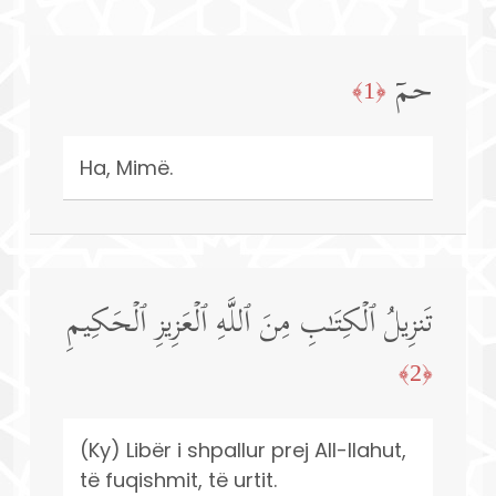
حمۤ
﴿1﴾
Ha, Mimë.
تَنزِیلُ ٱلۡكِتَـٰبِ مِنَ ٱللَّهِ ٱلۡعَزِیزِ ٱلۡحَكِیمِ
﴿2﴾
(Ky) Libër i shpallur prej All-llahut,
të fuqishmit, të urtit.