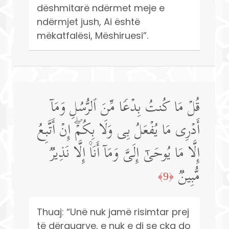
dëshmitarë ndërmet meje e
ndërmjet jush, Ai është
mëkatfalësi, Mëshiruesi”.
قُلۡ مَا كُنتُ بِدۡعࣰا مِّنَ ٱلرُّسُلِ وَمَاۤ
أَدۡرِی مَا یُفۡعَلُ بِی وَلَا بِكُمۡۖ إِنۡ أَتَّبِعُ
إِلَّا مَا یُوحَىٰۤ إِلَیَّ وَمَاۤ أَنَا۠ إِلَّا نَذِیرࣱ
مُّبِینࣱ
﴿9﴾
Thuaj: “Unë nuk jamë risimtar prej
të dërguarve, e nuk e di se çka do