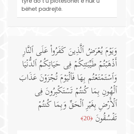
tyre do t’u plotësohet e nuk u
bëhet padrejtë.
وَیَوۡمَ یُعۡرَضُ ٱلَّذِینَ كَفَرُوا۟ عَلَى ٱلنَّارِ
أَذۡهَبۡتُمۡ طَیِّبَـٰتِكُمۡ فِی حَیَاتِكُمُ ٱلدُّنۡیَا
وَٱسۡتَمۡتَعۡتُم بِهَا فَٱلۡیَوۡمَ تُجۡزَوۡنَ عَذَابَ
ٱلۡهُونِ بِمَا كُنتُمۡ تَسۡتَكۡبِرُونَ فِی
ٱلۡأَرۡضِ بِغَیۡرِ ٱلۡحَقِّ وَبِمَا كُنتُمۡ
تَفۡسُقُونَ
﴿20﴾