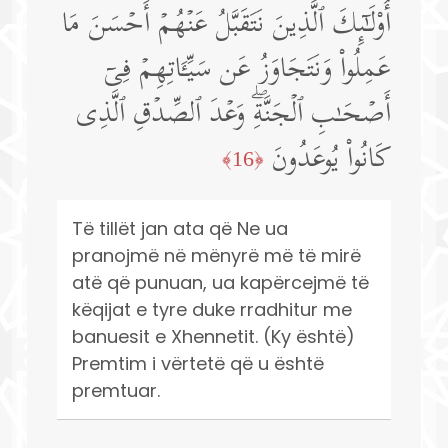
أُو۟لَـٰۤىِٕكَ ٱلَّذِینَ نَتَقَبَّلُ عَنۡهُمۡ أَحۡسَنَ مَا
عَمِلُوا۟ وَنَتَجَاوَزُ عَن سَیِّـَٔاتِهِمۡ فِیۤ
أَصۡحَـٰبِ ٱلۡجَنَّةِۖ وَعۡدَ ٱلصِّدۡقِ ٱلَّذِی
كَانُوا۟ یُوعَدُونَ
﴿16﴾
Të tillët jan ata që Ne ua
pranojmë në mënyrë më të mirë
atë që punuan, ua kapërcejmë të
këqijat e tyre duke rradhitur me
banuesit e Xhennetit. (Ky është)
Premtim i vërtetë që u është
premtuar.