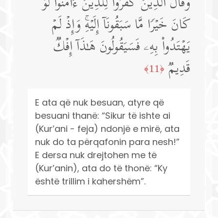
وَقَالَ ٱلَّذِینَ كَفَرُوا۟ لِلَّذِینَ ءَامَنُوا۟ لَوۡ
كَانَ خَیۡرࣰا مَّا سَبَقُونَاۤ إِلَیۡهِۚ وَإِذۡ لَمۡ
یَهۡتَدُوا۟ بِهِۦ فَسَیَقُولُونَ هَـٰذَاۤ إِفۡكࣱ
قَدِیمࣱ
﴿11﴾
E ata që nuk besuan, atyre që
besuani thanë: “Sikur të ishte ai
(Kur’ani - feja) ndonjë e mirë, ata
nuk do ta përqafonin para nesh!”
E dersa nuk drejtohen me të
(Kur’anin), ata do të thonë: “Ky
është trillim i kahershëm”.