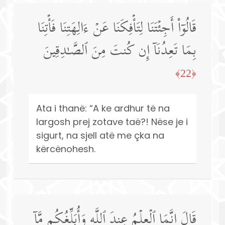
قَالُوۤا۟ أَجِئۡتَنَا لِتَأۡفِكَنَا عَنۡ ءَالِهَتِنَا فَأۡتِنَا
بِمَا تَعِدُنَاۤ إِن كُنتَ مِنَ ٱلصَّـٰدِقِینَ
﴿22﴾
Ata i thanë: “A ke ardhur të na
largosh prej zotave taë?! Nëse je i
sigurt, na sjell atë me çka na
kërcënohesh.
قَالَ إِنَّمَا ٱلۡعِلۡمُ عِندَ ٱللَّهِ وَأُبَلِّغُكُم مَّاۤ