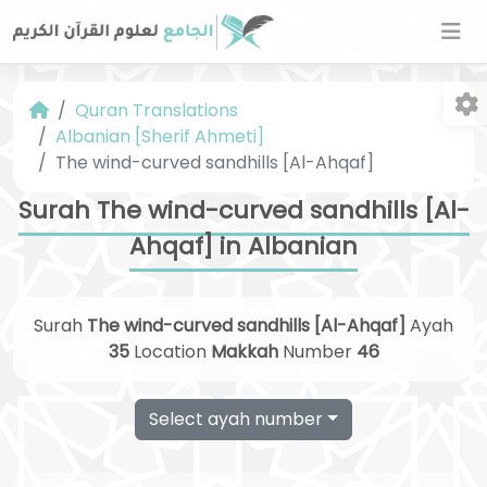
Quran Translations
Albanian [Sherif Ahmeti]
The wind-curved sandhills [Al-Ahqaf]
Surah The wind-curved sandhills [Al-
Ahqaf] in Albanian
Fo
Surah
The wind-curved sandhills [Al-Ahqaf]
Ayah
35
Location
Makkah
Number
46
Select ayah number