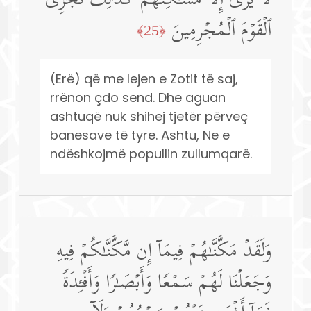
لَا یُرَىٰۤ إِلَّا مَسَـٰكِنُهُمۡۚ كَذَ ٰ⁠لِكَ نَجۡزِی
ٱلۡقَوۡمَ ٱلۡمُجۡرِمِینَ
﴿25﴾
(Erë) që me lejen e Zotit të saj,
rrënon çdo send. Dhe aguan
ashtuqë nuk shihej tjetër përveç
banesave të tyre. Ashtu, Ne e
ndëshkojmë popullin zullumqarë.
وَلَقَدۡ مَكَّنَّـٰهُمۡ فِیمَاۤ إِن مَّكَّنَّـٰكُمۡ فِیهِ
وَجَعَلۡنَا لَهُمۡ سَمۡعࣰا وَأَبۡصَـٰرࣰا وَأَفۡـِٔدَةࣰ