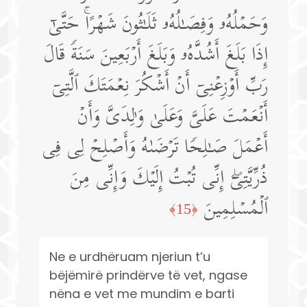
وَحَمۡلُهُۥ وَفِصَـٰلُهُۥ ثَلَـٰثُونَ شَهۡرًاۚ حَتَّىٰۤ
إِذَا بَلَغَ أَشُدَّهُۥ وَبَلَغَ أَرۡبَعِینَ سَنَةࣰ قَالَ
رَبِّ أَوۡزِعۡنِیۤ أَنۡ أَشۡكُرَ نِعۡمَتَكَ ٱلَّتِیۤ
أَنۡعَمۡتَ عَلَیَّ وَعَلَىٰ وَ ٰ⁠لِدَیَّ وَأَنۡ
أَعۡمَلَ صَـٰلِحࣰا تَرۡضَىٰهُ وَأَصۡلِحۡ لِی فِی
ذُرِّیَّتِیۤۖ إِنِّی تُبۡتُ إِلَیۡكَ وَإِنِّی مِنَ
ٱلۡمُسۡلِمِینَ
﴿15﴾
Ne e urdhëruam njeriun t’u
bëjëmirë prindërve të vet, ngase
nëna e vet me mundim e barti