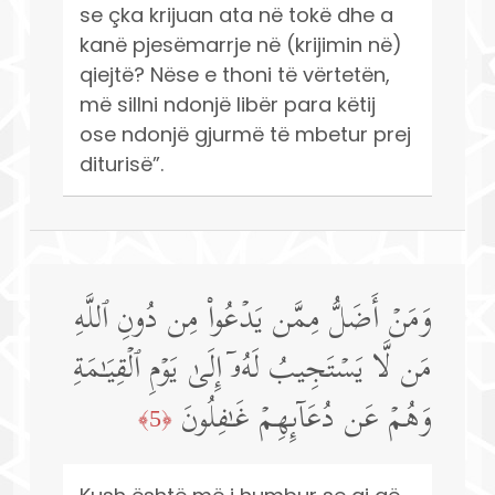
se çka krijuan ata në tokë dhe a
kanë pjesëmarrje në (krijimin në)
qiejtë? Nëse e thoni të vërtetën,
më sillni ndonjë libër para këtij
ose ndonjë gjurmë të mbetur prej
diturisë”.
وَمَنۡ أَضَلُّ مِمَّن یَدۡعُوا۟ مِن دُونِ ٱللَّهِ
مَن لَّا یَسۡتَجِیبُ لَهُۥۤ إِلَىٰ یَوۡمِ ٱلۡقِیَـٰمَةِ
وَهُمۡ عَن دُعَاۤىِٕهِمۡ غَـٰفِلُونَ
﴿5﴾