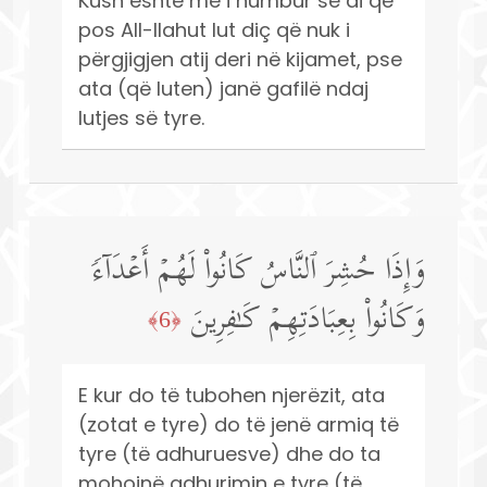
Kush është më i humbur se ai që
pos All-llahut lut diç që nuk i
përgjigjen atij deri në kijamet, pse
ata (që luten) janë gafilë ndaj
lutjes së tyre.
وَإِذَا حُشِرَ ٱلنَّاسُ كَانُوا۟ لَهُمۡ أَعۡدَاۤءࣰ
وَكَانُوا۟ بِعِبَادَتِهِمۡ كَـٰفِرِینَ
﴿6﴾
E kur do të tubohen njerëzit, ata
(zotat e tyre) do të jenë armiq të
tyre (të adhuruesve) dhe do ta
mohojnë adhurimin e tyre (të