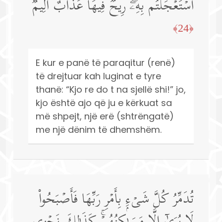
ٱسۡتَعۡجَلۡتُم بِهِۦۖ رِیحࣱ فِیهَا عَذَابٌ أَلِیمࣱ
﴿24﴾
E kur e panë të paraqitur (renë)
të drejtuar kah luginat e tyre
thanë: “Kjo re do t na sjellë shi!” jo,
kjo është ajo që ju e kërkuat sa
më shpejt, një erë (shtrëngatë)
me një dënim të dhemshëm.
تُدَمِّرُ كُلَّ شَیۡءِۭ بِأَمۡرِ رَبِّهَا فَأَصۡبَحُوا۟