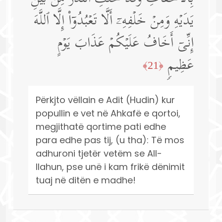
یَدَیۡهِ وَمِنۡ خَلۡفِهِۦۤ أَلَّا تَعۡبُدُوۤا۟ إِلَّا ٱللَّهَ
إِنِّیۤ أَخَافُ عَلَیۡكُمۡ عَذَابَ یَوۡمٍ
عَظِیمࣲ
﴿21﴾
Përkjto vëllain e Adit (Hudin) kur
popullin e vet në Ahkafë e qortoi,
megjithatë qortime pati edhe
para edhe pas tij, (u tha): Të mos
adhuroni tjetër vetëm se All-
llahun, pse unë i kam frikë dënimit
tuaj në ditën e madhe!