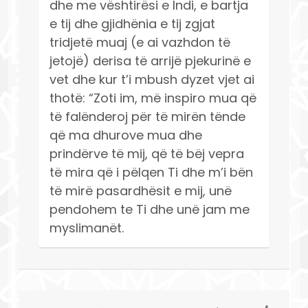
dhe me vështirësi e lndi, e bartja
e tij dhe gjidhënia e tij zgjat
tridjetë muaj (e ai vazhdon të
jetojë) derisa të arrijë pjekurinë e
vet dhe kur t’i mbush dyzet vjet ai
thotë: “Zoti im, më inspiro mua që
të falënderoj për të mirën tënde
që ma dhurove mua dhe
prindërve të mij, që të bëj vepra
të mira që i pëlqen Ti dhe m’i bën
të mirë pasardhësit e mij, unë
pendohem te Ti dhe unë jam me
myslimanët.