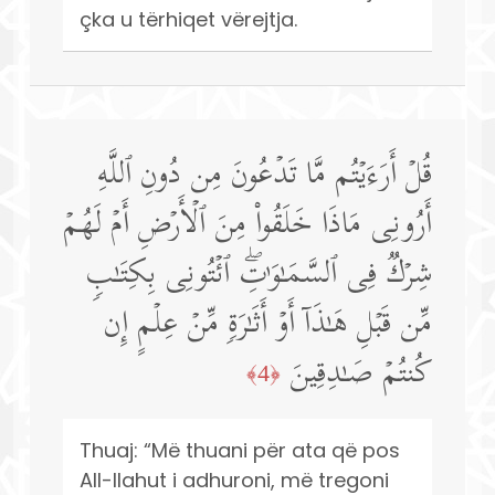
çka u tërhiqet vërejtja.
قُلۡ أَرَءَیۡتُم مَّا تَدۡعُونَ مِن دُونِ ٱللَّهِ
أَرُونِی مَاذَا خَلَقُوا۟ مِنَ ٱلۡأَرۡضِ أَمۡ لَهُمۡ
شِرۡكࣱ فِی ٱلسَّمَـٰوَ ٰ⁠تِۖ ٱئۡتُونِی بِكِتَـٰبࣲ
مِّن قَبۡلِ هَـٰذَاۤ أَوۡ أَثَـٰرَةࣲ مِّنۡ عِلۡمٍ إِن
كُنتُمۡ صَـٰدِقِینَ
﴿4﴾
Thuaj: “Më thuani për ata që pos
All-llahut i adhuroni, më tregoni