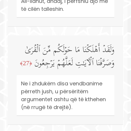
All-llahut, andaj, i përfshiu ajo me
të cilën talleshin.
وَلَقَدۡ أَهۡلَكۡنَا مَا حَوۡلَكُم مِّنَ ٱلۡقُرَىٰ
وَصَرَّفۡنَا ٱلۡـَٔایَـٰتِ لَعَلَّهُمۡ یَرۡجِعُونَ
﴿27﴾
Ne i zhdukëm disa vendbanime
përreth jush, u përsëritëm
argumentet ashtu që të kthehen
(në rrugë të drejtë).