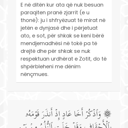
E në ditën kur ata që nuk besuan
paraqiten pranë zjarrit (e u
thonë): ju i shfryëzuat të mirat në
jetën e dynjasë dhe i përjetuat
ato, e sot, për shkak se keni bërë
mendjemadhësi në tokë pa të
drejtë dhe për shkak se nuk
respektuan urdhërat e Zotit, do të
shpërbleheni me dënim
nënçmues.
۞ وَٱذۡكُرۡ أَخَا عَادٍ إِذۡ أَنذَرَ قَوۡمَهُۥ
بِٱلۡأَحۡقَافِ وَقَدۡ خَلَتِ ٱلنُّذُرُ مِنۢ بَیۡنِ