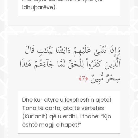
idhujtarëve).
وَإِذَا تُتۡلَىٰ عَلَیۡهِمۡ ءَایَـٰتُنَا بَیِّنَـٰتࣲ قَالَ
ٱلَّذِینَ كَفَرُوا۟ لِلۡحَقِّ لَمَّا جَاۤءَهُمۡ هَـٰذَا
سِحۡرࣱ مُّبِینٌ
﴿7﴾
Dhe kur atyre u lexoheshin ajetet
Tona të qarta, ata të vërtetës
(Kur’anit) që u erdhi, i thanë: “Kjo
është magji e hapët!”