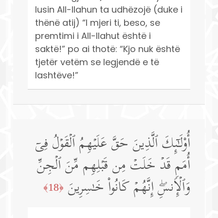
lusin All-llahun ta udhëzojë (duke i
thënë atij) “I mjeri ti, beso, se
premtimi i All-llahut është i
saktë!” po ai thotë: “Kjo nuk është
tjetër vetëm se legjendë e të
lashtëve!”
أُو۟لَـٰۤىِٕكَ ٱلَّذِینَ حَقَّ عَلَیۡهِمُ ٱلۡقَوۡلُ فِیۤ
أُمَمࣲ قَدۡ خَلَتۡ مِن قَبۡلِهِم مِّنَ ٱلۡجِنِّ
وَٱلۡإِنسِۖ إِنَّهُمۡ كَانُوا۟ خَـٰسِرِینَ
﴿18﴾