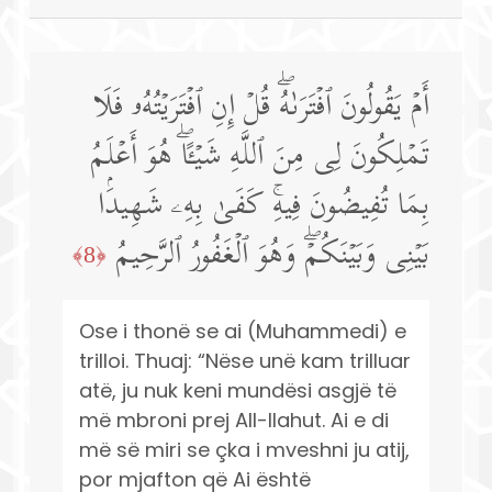
أَمۡ یَقُولُونَ ٱفۡتَرَىٰهُۖ قُلۡ إِنِ ٱفۡتَرَیۡتُهُۥ فَلَا
تَمۡلِكُونَ لِی مِنَ ٱللَّهِ شَیۡـًٔاۖ هُوَ أَعۡلَمُ
بِمَا تُفِیضُونَ فِیهِۚ كَفَىٰ بِهِۦ شَهِیدَۢا
بَیۡنِی وَبَیۡنَكُمۡۖ وَهُوَ ٱلۡغَفُورُ ٱلرَّحِیمُ
﴿8﴾
Ose i thonë se ai (Muhammedi) e
trilloi. Thuaj: “Nëse unë kam trilluar
atë, ju nuk keni mundësi asgjë të
më mbroni prej All-llahut. Ai e di
më së miri se çka i mveshni ju atij,
por mjafton që Ai është