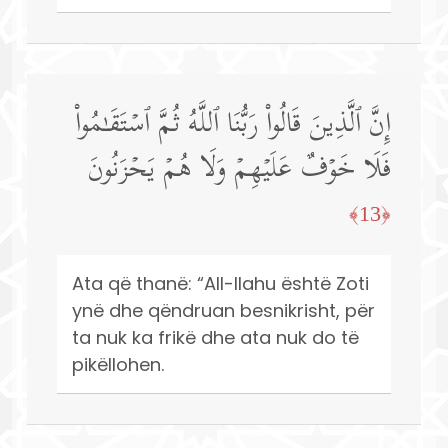
إِنَّ ٱلَّذِینَ قَالُوا۟ رَبُّنَا ٱللَّهُ ثُمَّ ٱسۡتَقَـٰمُوا۟
فَلَا خَوۡفٌ عَلَیۡهِمۡ وَلَا هُمۡ یَحۡزَنُونَ
﴿13﴾
Ata që thanë: “All-llahu është Zoti
ynë dhe qëndruan besnikrisht, për
ta nuk ka frikë dhe ata nuk do të
pikëllohen.