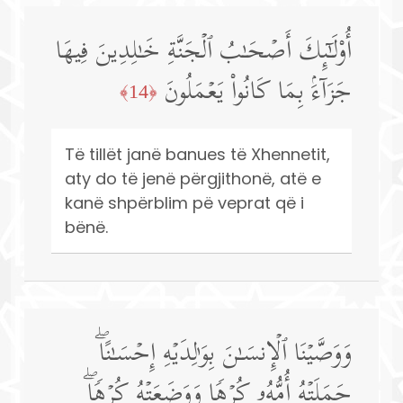
أُو۟لَـٰۤىِٕكَ أَصۡحَـٰبُ ٱلۡجَنَّةِ خَـٰلِدِینَ فِیهَا
جَزَاۤءَۢ بِمَا كَانُوا۟ یَعۡمَلُونَ
﴿14﴾
Të tillët janë banues të Xhennetit,
aty do të jenë përgjithonë, atë e
kanë shpërblim pë veprat që i
bënë.
وَوَصَّیۡنَا ٱلۡإِنسَـٰنَ بِوَ ٰ⁠لِدَیۡهِ إِحۡسَـٰنًاۖ
حَمَلَتۡهُ أُمُّهُۥ كُرۡهࣰا وَوَضَعَتۡهُ كُرۡهࣰاۖ