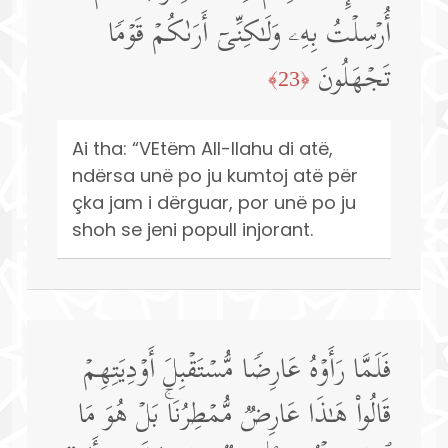
أُرۡسِلۡتُ بِهِۦ وَلَـٰكِنِّیۤ أَرَىٰكُمۡ قَوۡمࣰا
تَجۡهَلُونَ
﴿23﴾
Ai tha: “VEtëm All-llahu di atë,
ndërsa unë po ju kumtoj atë për
çka jam i dërguar, por unë po ju
shoh se jeni popull injorant.
فَلَمَّا رَأَوۡهُ عَارِضࣰا مُّسۡتَقۡبِلَ أَوۡدِیَتِهِمۡ
قَالُوا۟ هَـٰذَا عَارِضࣱ مُّمۡطِرُنَاۚ بَلۡ هُوَ مَا