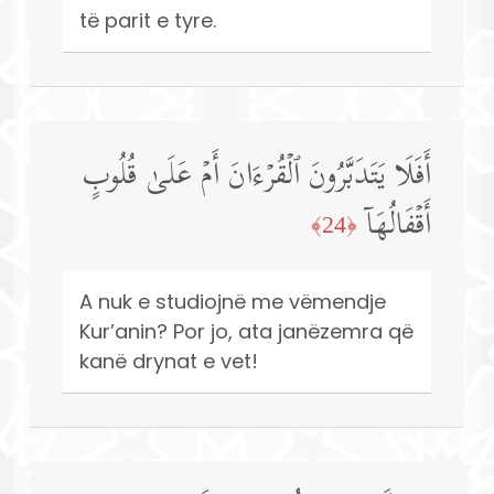
të parit e tyre.
أَفَلَا یَتَدَبَّرُونَ ٱلۡقُرۡءَانَ أَمۡ عَلَىٰ قُلُوبٍ
أَقۡفَالُهَاۤ
﴿24﴾
A nuk e studiojnë me vëmendje
Kur’anin? Por jo, ata janëzemra që
kanë drynat e vet!