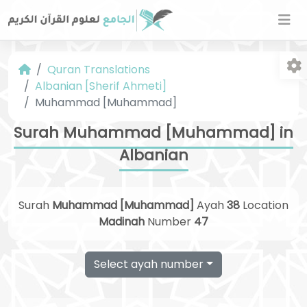
Quran Translations
Albanian [Sherif Ahmeti]
Muhammad [Muhammad]
Surah Muhammad [Muhammad] in
Albanian
Fo
Surah
Muhammad [Muhammad]
Ayah
38
Location
Madinah
Number
47
Select ayah number