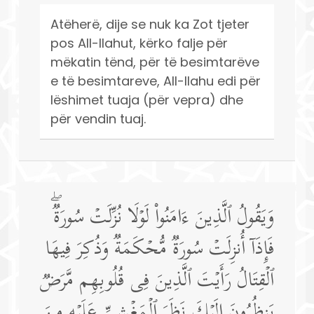
Atëherë, dije se nuk ka Zot tjeter
pos All-llahut, kërko falje për
mëkatin tënd, për të besimtarëve
e të besimtareve, All-llahu edi për
lëshimet tuaja (për vepra) dhe
për vendin tuaj.
وَیَقُولُ ٱلَّذِینَ ءَامَنُوا۟ لَوۡلَا نُزِّلَتۡ سُورَةࣱۖ
فَإِذَاۤ أُنزِلَتۡ سُورَةࣱ مُّحۡكَمَةࣱ وَذُكِرَ فِیهَا
ٱلۡقِتَالُ رَأَیۡتَ ٱلَّذِینَ فِی قُلُوبِهِم مَّرَضࣱ
یَنظُرُونَ إِلَیۡكَ نَظَرَ ٱلۡمَغۡشِیِّ عَلَیۡهِ مِنَ