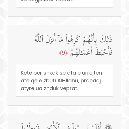
ذَ ٰ⁠لِكَ بِأَنَّهُمۡ كَرِهُوا۟ مَاۤ أَنزَلَ ٱللَّهُ
فَأَحۡبَطَ أَعۡمَـٰلَهُمۡ
﴿9﴾
Këtë për shkak se ata e urrejtën
atë që e zbriti All-llahu, prandaj
atyre ua zhduk veprat.