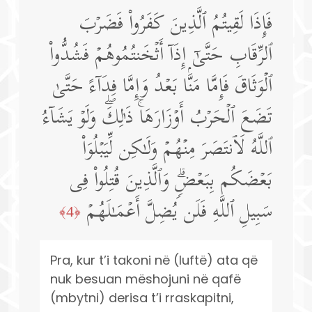
فَإِذَا لَقِیتُمُ ٱلَّذِینَ كَفَرُوا۟ فَضَرۡبَ
ٱلرِّقَابِ حَتَّىٰۤ إِذَاۤ أَثۡخَنتُمُوهُمۡ فَشُدُّوا۟
ٱلۡوَثَاقَ فَإِمَّا مَنَّۢا بَعۡدُ وَإِمَّا فِدَاۤءً حَتَّىٰ
تَضَعَ ٱلۡحَرۡبُ أَوۡزَارَهَاۚ ذَ ٰ⁠لِكَۖ وَلَوۡ یَشَاۤءُ
ٱللَّهُ لَٱنتَصَرَ مِنۡهُمۡ وَلَـٰكِن لِّیَبۡلُوَا۟
بَعۡضَكُم بِبَعۡضࣲۗ وَٱلَّذِینَ قُتِلُوا۟ فِی
سَبِیلِ ٱللَّهِ فَلَن یُضِلَّ أَعۡمَـٰلَهُمۡ
﴿4﴾
Pra, kur t’i takoni në (luftë) ata që
nuk besuan mëshojuni në qafë
(mbytni) derisa t’i rraskapitni,