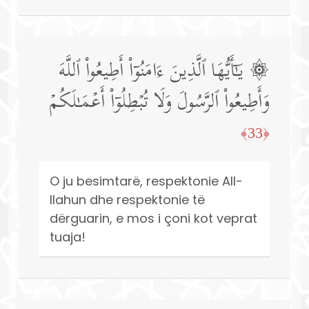
۞ یَـٰۤأَیُّهَا ٱلَّذِینَ ءَامَنُوۤا۟ أَطِیعُوا۟ ٱللَّهَ
وَأَطِیعُوا۟ ٱلرَّسُولَ وَلَا تُبۡطِلُوۤا۟ أَعۡمَـٰلَكُمۡ
﴿33﴾
O ju besimtarë, respektonie All-
llahun dhe respektonie të
dërguarin, e mos i çoni kot veprat
tuaja!