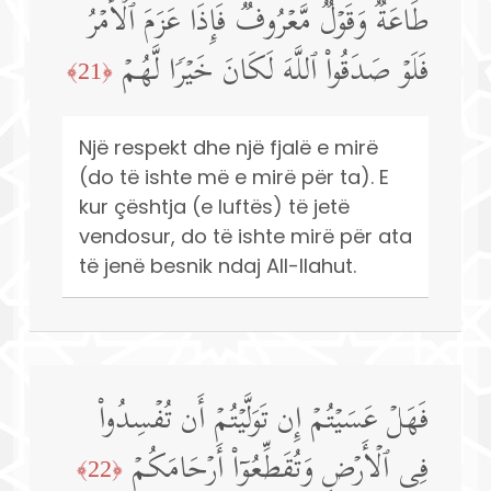
طَاعَةࣱ وَقَوۡلࣱ مَّعۡرُوفࣱۚ فَإِذَا عَزَمَ ٱلۡأَمۡرُ
فَلَوۡ صَدَقُوا۟ ٱللَّهَ لَكَانَ خَیۡرࣰا لَّهُمۡ
﴿21﴾
Një respekt dhe një fjalë e mirë
(do të ishte më e mirë për ta). E
kur çështja (e luftës) të jetë
vendosur, do të ishte mirë për ata
të jenë besnik ndaj All-llahut.
فَهَلۡ عَسَیۡتُمۡ إِن تَوَلَّیۡتُمۡ أَن تُفۡسِدُوا۟
فِی ٱلۡأَرۡضِ وَتُقَطِّعُوۤا۟ أَرۡحَامَكُمۡ
﴿22﴾