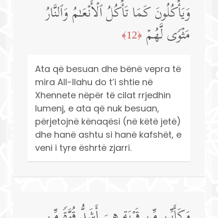
وَیَأۡكُلُونَ كَمَا تَأۡكُلُ ٱلۡأَنۡعَـٰمُ وَٱلنَّارُ
مَثۡوࣰى لَّهُمۡ
﴿12﴾
Ata që besuan dhe bënë vepra të
mira All-llahu do t’i shtie në
Xhennete nëpër të cilat rrjedhin
lumenj, e ata që nuk besuan,
përjetojnë kënaqësi (në këtë jetë)
dhe hanë ashtu si hanë kafshët, e
veni i tyre ëshrtë zjarri.
وَكَأَیِّن مِّن قَرۡیَةٍ هِیَ أَشَدُّ قُوَّةࣰ مِّن