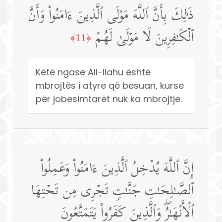
ذَ ٰ⁠لِكَ بِأَنَّ ٱللَّهَ مَوۡلَى ٱلَّذِینَ ءَامَنُوا۟ وَأَنَّ
ٱلۡكَـٰفِرِینَ لَا مَوۡلَىٰ لَهُمۡ
﴿11﴾
Këtë ngase All-llahu është
mbrojtës i atyre që besuan, kurse
për jobesimtarët nuk ka mbrojtje.
إِنَّ ٱللَّهَ یُدۡخِلُ ٱلَّذِینَ ءَامَنُوا۟ وَعَمِلُوا۟
ٱلصَّـٰلِحَـٰتِ جَنَّـٰتࣲ تَجۡرِی مِن تَحۡتِهَا
ٱلۡأَنۡهَـٰرُۖ وَٱلَّذِینَ كَفَرُوا۟ یَتَمَتَّعُونَ