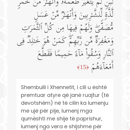
لَّبَنࣲ لَّمۡ یَتَغَیَّرۡ طَعۡمُهُۥ وَأَنۡهَـٰرࣱ مِّنۡ خَمۡرࣲ
لَّذَّةࣲ لِّلشَّـٰرِبِینَ وَأَنۡهَـٰرࣱ مِّنۡ عَسَلࣲ
مُّصَفࣰّىۖ وَلَهُمۡ فِیهَا مِن كُلِّ ٱلثَّمَرَ ٰ⁠تِ
وَمَغۡفِرَةࣱ مِّن رَّبِّهِمۡۖ كَمَنۡ هُوَ خَـٰلِدࣱ فِی
ٱلنَّارِ وَسُقُوا۟ مَاۤءً حَمِیمࣰا فَقَطَّعَ
أَمۡعَاۤءَهُمۡ
﴿15﴾
Shembulli i Xhennetit, i cili u është
premtuar atyre që janë ruajtur (të
devotshëm) në të cilin ka lumenju
me ujë për pije, lumenj mga
qumështi me shije të paprishur,
lumenj nga vera e shijshme për