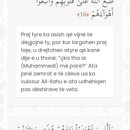
طَبَعَ ٱللَّهُ عَلَىٰ قُلُوبِهِمۡ وَٱتَّبَعُوۤا۟
أَهۡوَاۤءَهُمۡ
﴿16﴾
Prej tyre ka asish që vijnë të
dëgjojnë ty, por kur largohen prej
teje, u drejtohen atyre që kanë
dije e u thonë: “çka tha ai
(Muhammedi) më parë?” Ata
janë zemrat e të cilëve ua ka
vulosur All-llahu e ata udhëhiqen
pas dëshirave të veta.