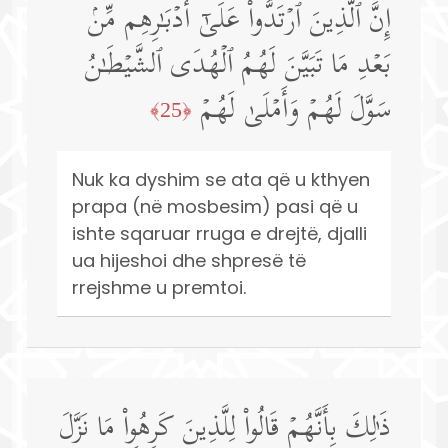
إِنَّ ٱلَّذِینَ ٱرۡتَدُّوا۟ عَلَىٰۤ أَدۡبَـٰرِهِم مِّنۢ
بَعۡدِ مَا تَبَیَّنَ لَهُمُ ٱلۡهُدَى ٱلشَّیۡطَـٰنُ
سَوَّلَ لَهُمۡ وَأَمۡلَىٰ لَهُمۡ
﴿25﴾
Nuk ka dyshim se ata që u kthyen
prapa (në mosbesim) pasi që u
ishte sqaruar rruga e drejtë, djalli
ua hijeshoi dhe shpresë të
rrejshme u premtoi.
ذَ ٰ⁠لِكَ بِأَنَّهُمۡ قَالُوا۟ لِلَّذِینَ كَرِهُوا۟ مَا نَزَّلَ