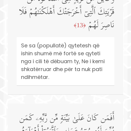
قَرۡیَتِكَ ٱلَّتِیۤ أَخۡرَجَتۡكَ أَهۡلَكۡنَـٰهُمۡ فَلَا
نَاصِرَ لَهُمۡ
﴿13﴾
Se sa (popullatë) qytetesh që
ishin shumë më fortë se qyteti
nga i cili të dëbuam ty, Ne i kemi
shkatërruar dhe për ta nuk pati
ndihmëtar.
أَفَمَن كَانَ عَلَىٰ بَیِّنَةࣲ مِّن رَّبِّهِۦ كَمَن