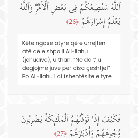
ٱللَّهُ سَنُطِیعُكُمۡ فِی بَعۡضِ ٱلۡأَمۡرِۖ وَٱللَّهُ
یَعۡلَمُ إِسۡرَارَهُمۡ
﴿26﴾
Këtë ngase atyre që e urrejtën
atë që e shpalli All-llahu
(jehudive), u than: “Ne do t’ju
dëgjojmë juve për disa çështje!”
Po All-llahu i di fshehtësitë e tyre.
فَكَیۡفَ إِذَا تَوَفَّتۡهُمُ ٱلۡمَلَـٰۤىِٕكَةُ یَضۡرِبُونَ
وُجُوهَهُمۡ وَأَدۡبَـٰرَهُمۡ
﴿27﴾