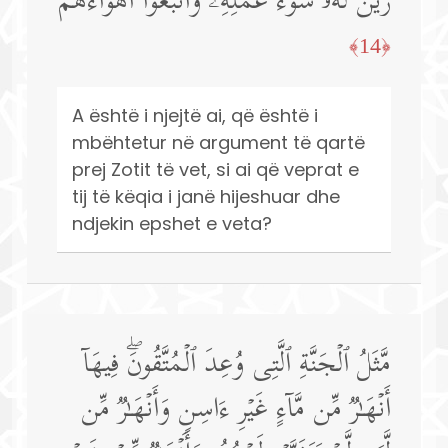
زُیِّنَ لَهُۥ سُوۤءُ عَمَلِهِۦ وَٱتَّبَعُوۤا۟ أَهۡوَاۤءَهُم
﴿14﴾
A është i njejtë ai, që është i
mbëhtetur në argument të qartë
prej Zotit të vet, si ai që veprat e
tij të këqia i janë hijeshuar dhe
ndjekin epshet e veta?
مَّثَلُ ٱلۡجَنَّةِ ٱلَّتِی وُعِدَ ٱلۡمُتَّقُونَۖ فِیهَاۤ
أَنۡهَـٰرࣱ مِّن مَّاۤءٍ غَیۡرِ ءَاسِنࣲ وَأَنۡهَـٰرࣱ مِّن