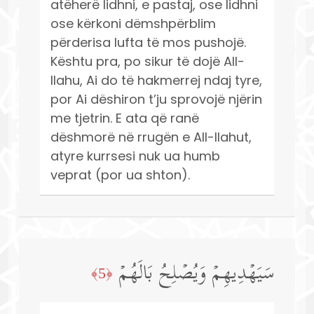
atëherë lidhni, e pastaj, ose lidhni
ose kërkoni dëmshpërblim
përderisa lufta të mos pushojë.
Kështu pra, po sikur të dojë All-
llahu, Ai do të hakmerrej ndaj tyre,
por Ai dëshiron t’ju sprovojë njërin
me tjetrin. E ata që ranë
dëshmorë në rrugën e All-llahut,
atyre kurrsesi nuk ua humb
veprat (por ua shton).
سَیَهۡدِیهِمۡ وَیُصۡلِحُ بَالَهُمۡ
﴿5﴾