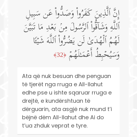
إِنَّ ٱلَّذِینَ كَفَرُوا۟ وَصَدُّوا۟ عَن سَبِیلِ
ٱللَّهِ وَشَاۤقُّوا۟ ٱلرَّسُولَ مِنۢ بَعۡدِ مَا تَبَیَّنَ
لَهُمُ ٱلۡهُدَىٰ لَن یَضُرُّوا۟ ٱللَّهَ شَیۡـࣰٔا
وَسَیُحۡبِطُ أَعۡمَـٰلَهُمۡ
﴿32﴾
Ata që nuk besuan dhe penguan
të tjerët nga rruga e All-llahut
edhe pse u ishte sqaruar rruga e
drejtë, e kundërshtuan të
dërguarin, ata asgjë nuk mund t’i
bëjnë dëm All-llahut dhe Ai do
t’ua zhduk veprat e tyre.