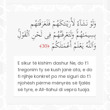
وَلَوۡ نَشَاۤءُ لَأَرَیۡنَـٰكَهُمۡ فَلَعَرَفۡتَهُم
بِسِیمَـٰهُمۡۚ وَلَتَعۡرِفَنَّهُمۡ فِی لَحۡنِ ٱلۡقَوۡلِۚ
وَٱللَّهُ یَعۡلَمُ أَعۡمَـٰلَكُمۡ
﴿30﴾
E sikur të kishim dashur Ne, do t’i
tregonim ty se kush janë ata, e do
ti njihje konkret po me siguri do t’i
njohësh përme mënyrës së fjalës
së tyre, e All-llahui di vepra tuaja.