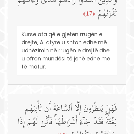
وَٱلَّذِینَ ٱهۡتَدَوۡا۟ زَادَهُمۡ هُدࣰى وَءَاتَىٰهُمۡ
تَقۡوَىٰهُمۡ
﴿17﴾
Kurse ata që e gjetën rrugën e
drejtë, Ai atyre u shton edhe më
udhëzimin në rrugën e drejtë dhe
u ofron mundësi të jenë edhe me
të matur.
فَهَلۡ یَنظُرُونَ إِلَّا ٱلسَّاعَةَ أَن تَأۡتِیَهُم
بَغۡتَةࣰۖ فَقَدۡ جَاۤءَ أَشۡرَاطُهَاۚ فَأَنَّىٰ لَهُمۡ إِذَا