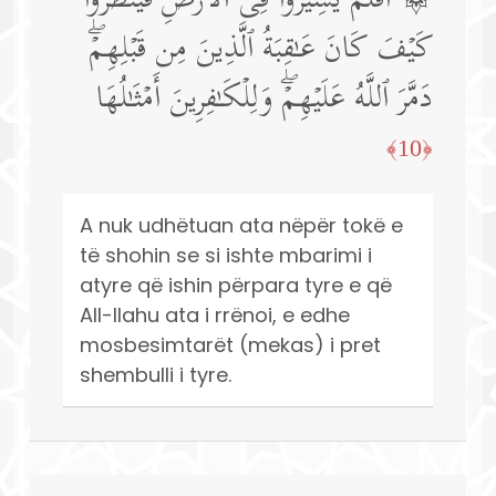
۞ أَفَلَمۡ یَسِیرُوا۟ فِی ٱلۡأَرۡضِ فَیَنظُرُوا۟
كَیۡفَ كَانَ عَـٰقِبَةُ ٱلَّذِینَ مِن قَبۡلِهِمۡۖ
دَمَّرَ ٱللَّهُ عَلَیۡهِمۡۖ وَلِلۡكَـٰفِرِینَ أَمۡثَـٰلُهَا
﴿10﴾
A nuk udhëtuan ata nëpër tokë e
të shohin se si ishte mbarimi i
atyre që ishin përpara tyre e që
All-llahu ata i rrënoi, e edhe
mosbesimtarët (mekas) i pret
shembulli i tyre.