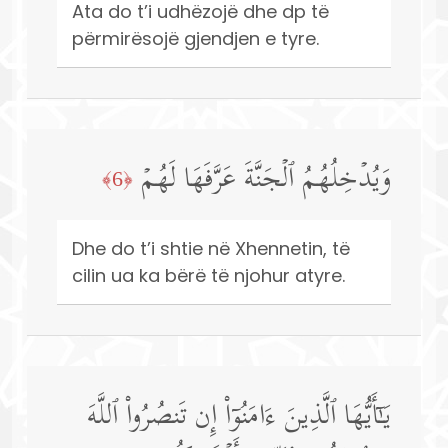
Ata do t’i udhëzojë dhe dp të
përmirësojë gjendjen e tyre.
وَیُدۡخِلُهُمُ ٱلۡجَنَّةَ عَرَّفَهَا لَهُمۡ
﴿6﴾
Dhe do t’i shtie në Xhennetin, të
cilin ua ka bërë të njohur atyre.
یَـٰۤأَیُّهَا ٱلَّذِینَ ءَامَنُوۤا۟ إِن تَنصُرُوا۟ ٱللَّهَ