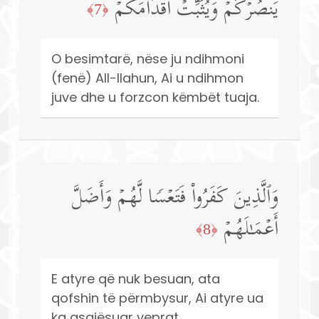
یَنصُرۡكُمۡ وَیُثَبِّتۡ أَقۡدَامَكُمۡ
﴿7﴾
O besimtarë, nëse ju ndihmoni
(fenë) All-llahun, Ai u ndihmon
juve dhe u forzcon këmbët tuaja.
وَٱلَّذِینَ كَفَرُوا۟ فَتَعۡسࣰا لَّهُمۡ وَأَضَلَّ
أَعۡمَـٰلَهُمۡ
﴿8﴾
E atyre që nuk besuan, ata
qofshin të përmbysur, Ai atyre ua
ka asgjësuar veprat.