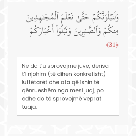
وَلَنَبۡلُوَنَّكُمۡ حَتَّىٰ نَعۡلَمَ ٱلۡمُجَـٰهِدِینَ
مِنكُمۡ وَٱلصَّـٰبِرِینَ وَنَبۡلُوَا۟ أَخۡبَارَكُمۡ
﴿31﴾
Ne do t’u sprovojmë juve, derisa
t’i njohim (të dihen konkretisht)
luftëtarët dhe ata që ishin të
qënrueshëm nga mesi juaj, po
edhe do të sprovojmë veprat
tuaja.