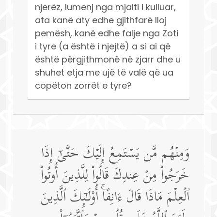
njerëz, lumenj nga mjalti i kulluar,
ata kanë aty edhe gjithfarë lloj
pemësh, kanë edhe falje nga Zoti
i tyre (a është i njejtë) a si ai që
është përgjithmonë në zjarr dhe u
shuhet etja me ujë të valë që ua
copëton zorrët e tyre?
وَمِنۡهُم مَّن یَسۡتَمِعُ إِلَیۡكَ حَتَّىٰۤ إِذَا
خَرَجُوا۟ مِنۡ عِندِكَ قَالُوا۟ لِلَّذِینَ أُوتُوا۟
ٱلۡعِلۡمَ مَاذَا قَالَ ءَانِفًاۚ أُو۟لَـٰۤىِٕكَ ٱلَّذِینَ