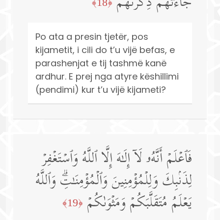
جَاۤءَتۡهُمۡ ذِكۡرَىٰهُمۡ
﴿18﴾
Po ata a presin tjetër, pos
kijametit, i cili do t’u vijë befas, e
parashenjat e tij tashmë kanë
ardhur. E prej nga atyre këshillimi
(pendimi) kur t’u vijë kijameti?
فَٱعۡلَمۡ أَنَّهُۥ لَاۤ إِلَـٰهَ إِلَّا ٱللَّهُ وَٱسۡتَغۡفِرۡ
لِذَنۢبِكَ وَلِلۡمُؤۡمِنِینَ وَٱلۡمُؤۡمِنَـٰتِۗ وَٱللَّهُ
یَعۡلَمُ مُتَقَلَّبَكُمۡ وَمَثۡوَىٰكُمۡ
﴿19﴾