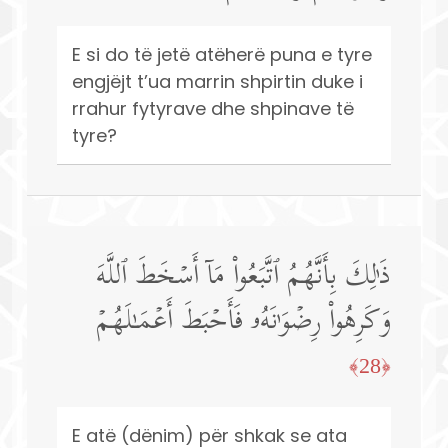
E si do të jetë atëherë puna e tyre
engjëjt t’ua marrin shpirtin duke i
rrahur fytyrave dhe shpinave të
tyre?
ذَ ٰ⁠لِكَ بِأَنَّهُمُ ٱتَّبَعُوا۟ مَاۤ أَسۡخَطَ ٱللَّهَ
وَكَرِهُوا۟ رِضۡوَ ٰ⁠نَهُۥ فَأَحۡبَطَ أَعۡمَـٰلَهُمۡ
﴿28﴾
E atë (dënim) për shkak se ata