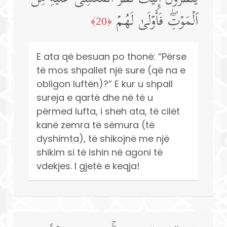
ٱلۡمَوۡتِۖ فَأَوۡلَىٰ لَهُمۡ
﴿20﴾
E ata që besuan po thonë: “Përse
të mos shpallet një sure (që na e
obligon luftën)?” E kur u shpall
sureja e qartë dhe në të u
përmed lufta, i sheh ata, të cilët
kanë zemra të sëmura (të
dyshimta), të shikojnë me një
shikim si të ishin në agoni të
vdekjes. I gjetë e keqja!