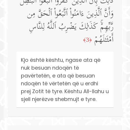
ذَ ٰ⁠لِكَ بِأَنَّ ٱلَّذِینَ كَفَرُوا۟ ٱتَّبَعُوا۟ ٱلۡبَـٰطِلَ
وَأَنَّ ٱلَّذِینَ ءَامَنُوا۟ ٱتَّبَعُوا۟ ٱلۡحَقَّ مِن
رَّبِّهِمۡۚ كَذَ ٰ⁠لِكَ یَضۡرِبُ ٱللَّهُ لِلنَّاسِ
أَمۡثَـٰلَهُمۡ
﴿3﴾
Kjo është kështu, ngase ata që
nuk besuan ndoqën të
pavërtetën, e ata që besuan
ndoqën të vërtetën që u erdhi
prej Zotit të tyre. Kështu All-llahu u
sjell njerëzve shebmujt e tyre.