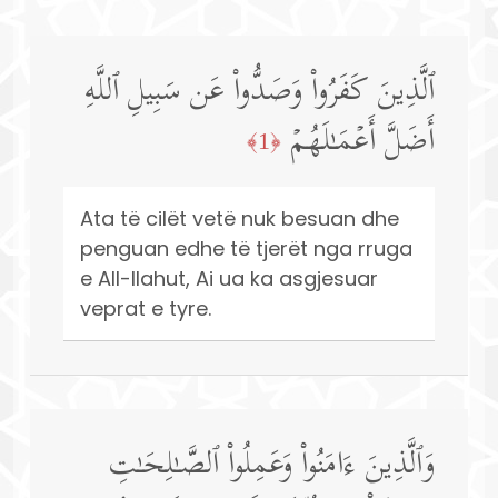
ٱلَّذِینَ كَفَرُوا۟ وَصَدُّوا۟ عَن سَبِیلِ ٱللَّهِ
أَضَلَّ أَعۡمَـٰلَهُمۡ
﴿1﴾
Ata të cilët vetë nuk besuan dhe
penguan edhe të tjerët nga rruga
e All-llahut, Ai ua ka asgjesuar
veprat e tyre.
وَٱلَّذِینَ ءَامَنُوا۟ وَعَمِلُوا۟ ٱلصَّـٰلِحَـٰتِ