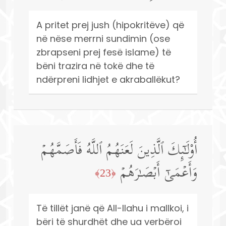
A pritet prej jush (hipokritëve) që
në nëse merrni sundimin (ose
zbrapseni prej fesë islame) të
bëni trazira në tokë dhe të
ndërpreni lidhjet e akraballëkut?
أُو۟لَـٰۤىِٕكَ ٱلَّذِینَ لَعَنَهُمُ ٱللَّهُ فَأَصَمَّهُمۡ
وَأَعۡمَىٰۤ أَبۡصَـٰرَهُمۡ
﴿23﴾
Të tillët janë që All-llahu i mallkoi, i
bëri të shurdhët dhe ua verbëroi