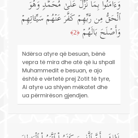
وَءَامَنُوا۟ بِمَا نُزِّلَ عَلَىٰ مُحَمَّدࣲ وَهُوَ
ٱلۡحَقُّ مِن رَّبِّهِمۡ كَفَّرَ عَنۡهُمۡ سَیِّـَٔاتِهِمۡ
وَأَصۡلَحَ بَالَهُمۡ
﴿2﴾
Ndërsa atyre që besuan, bënë
vepra të mira dhe atë që iu shpall
Muhammedit e besuan, e ajo
është e vërtetë prej Zotit të tyre,
Ai atyre ua shlyen mëkatet dhe
ua përmirëson gjendjen.