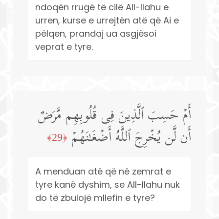
ndoqën rrugë të cilë All-llahu e
urren, kurse e urrejtën atë që Ai e
pëlqen, prandaj ua asgjësoi
veprat e tyre.
أَمۡ حَسِبَ ٱلَّذِینَ فِی قُلُوبِهِم مَّرَضٌ
أَن لَّن یُخۡرِجَ ٱللَّهُ أَضۡغَـٰنَهُمۡ
﴿29﴾
A menduan atë që në zemrat e
tyre kanë dyshim, se All-llahu nuk
do të zbulojë mllefin e tyre?