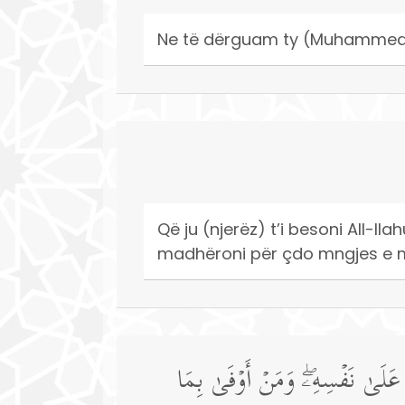
Ne të dërguam ty (Muhammed)
Që ju (njerëz) t’i besoni All-ll
madhëroni për çdo mngjes e 
ثُ عَلَىٰ نَفۡسِهِۦۖ وَمَنۡ أَوۡفَىٰ بِمَا