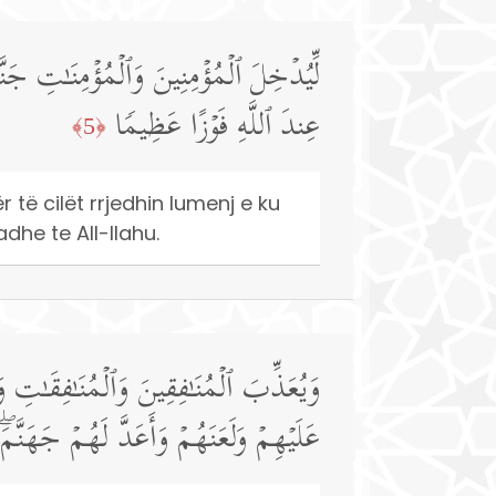
لِّیُدۡخِلَ ٱلۡمُؤۡمِنِینَ وَٱلۡمُؤۡمِنَـٰتِ جَنّ
عِندَ ٱللَّهِ فَوۡزًا عَظِیمࣰا
﴿5﴾
 të cilët rrjedhin lumenj e ku
adhe te All-llahu.
وَیُعَذِّبَ ٱلۡمُنَـٰفِقِینَ وَٱلۡمُنَـٰفِقَـٰتِ و
عَلَیۡهِمۡ وَلَعَنَهُمۡ وَأَعَدَّ لَهُمۡ جَهَنَّ