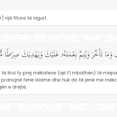
një fitore të sigurt.
كَ وَمَا تَأَخَّرَ وَیُتِمَّ نِعۡمَتَهُۥ عَلَیۡكَ وَیَهۡدِیَكَ صِرَ ٰ⁠طࣰا مّ
) të liroi ty prej mëkateve (që t’i mbathën) të më
 pranojnë fenë islame dhe nuk do të jenë më mëka
ën e drejtë.