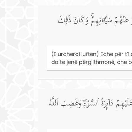
َنۡهُمۡ سَیِّـَٔاتِهِمۡۚ وَكَانَ ذَ ٰ⁠لِكَ
(E urdhëroi luftën) Edhe për t’
do të jenë përgjithmonë, dhe për
لَیۡهِمۡ دَاۤىِٕرَةُ ٱلسَّوۡءِۖ وَغَضِبَ ٱللَّهُ