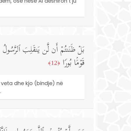
 dëm, ose nëse Ai dëshiron t’ju
بَلۡ ظَنَنتُمۡ أَن لَّن یَنقَلِبَ ٱلرَّسُولُ وَٱ
قَوۡمَۢا بُورࣰا
﴿12﴾
 veta dhe kjo (bindje) në
.