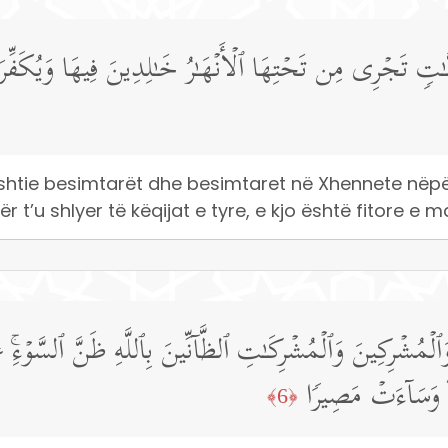
َـٰتࣲ تَجۡرِی مِن تَحۡتِهَا ٱلۡأَنۡهَـٰرُ خَـٰلِدِینَ فِیهَا وَیُكَفِّرَ ع
i shtie besimtarët dhe besimtaret në Xhennete nëpër
 t’u shlyer të këqijat e tyre, e kjo është fitore e m
َٱلۡمُشۡرِكِینَ وَٱلۡمُشۡرِكَـٰتِ ٱلظَّاۤنِّینَ بِٱللَّهِ ظَنَّ ٱلسَّوۡءِۚ عَ
مَۖ وَسَاۤءَتۡ مَصِیرࣰا
﴿6﴾