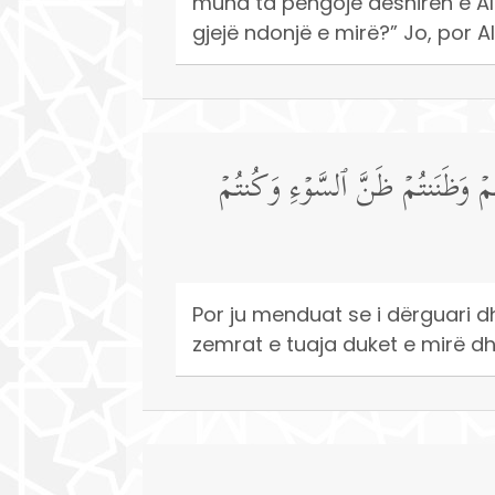
mund ta pengojë dëshirën e All-
gjejë ndonjë e mirë?” Jo, por Al
ُمۡ وَظَنَنتُمۡ ظَنَّ ٱلسَّوۡءِ وَكُنتُمۡ
Por ju menduat se i dërguari d
zemrat e tuaja duket e mirë dhe