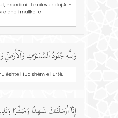
et, mendimi i të cilëve ndaj All-
yre dhe i mallkoi e
وَلِلَّهِ جُنُودُ ٱلسَّمَـٰوَ ٰ⁠تِ وَٱلۡأَرۡضِۚ 
u është i fuqishëm e i urtë.
إِنَّاۤ أَرۡسَلۡنَـٰكَ شَـٰهِدࣰا وَمُبَشِّرࣰا وَنَذِیر