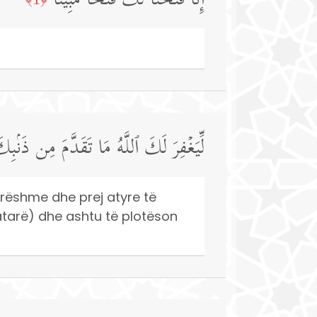
إِنَّا فَتَحۡنَا لَكَ فَتۡحࣰا مُّبِینࣰا
لِّیَغۡفِرَ لَكَ ٱللَّهُ مَا تَقَدَّمَ مِن ذَنۢبِ
parëshme dhe prej atyre të
tarë) dhe ashtu të plotëson