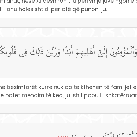
llahut, nëse Ai dëshiron t’ju përfshijë juve ngonjë
l-llahu holësisht di për atë që punoni ju.
لۡمُؤۡمِنُونَ إِلَىٰۤ أَهۡلِیهِمۡ أَبَدࣰا وَزُیِّنَ ذَ ٰ⁠لِكَ فِی قُلُوبِك
he besimtarët kurrë nuk do të kthehen të familjet e
 patët mendim të keq, ju ishit popull i shkatërruar