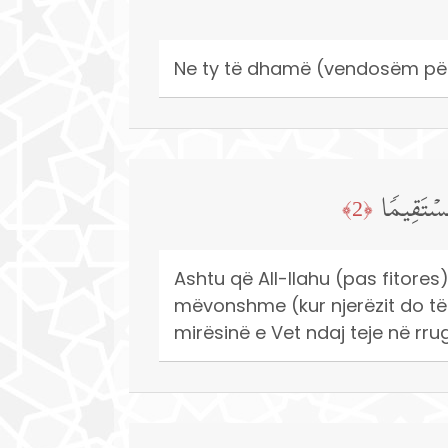
Ne ty të dhamë (vendosëm për) 
ُسۡتَقِیمࣰا
﴿2﴾
Ashtu që All-llahu (pas fitores
mëvonshme (kur njerëzit do të
mirësinë e Vet ndaj teje në rrug