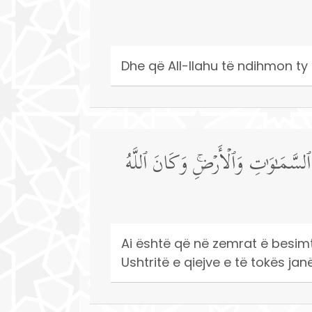
Dhe që All-llahu të ndihmon ty
 ٱلسَّمَـٰوَ ٰ⁠تِ وَٱلۡأَرۡضِۚ وَكَانَ ٱللَّهُ
Ai është që në zemrat ë besimt
Ushtritë e qiejve e të tokës ja