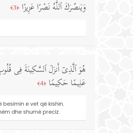
وَیَنصُرَكَ ٱللَّهُ نَصۡرًا عَزِیزًا
﴿3﴾
هُوَ ٱلَّذِیۤ أَنزَلَ ٱلسَّكِینَةَ فِی قُلُوبِ ٱلۡ
عَلِیمًا حَكِیمࣰا
﴿4﴾
 besimin e vet që kishin.
ijshëm dhe shumë preciz.