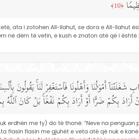
ظِیمࣰا
﴿10﴾
etë, ata i zotohen All-llahut, se dora e All-llahut ë
m në dëm të vetin, e kush e znaton atë që i është zo
غَلَتۡنَاۤ أَمۡوَ ٰ⁠لُنَا وَأَهۡلُونَا فَٱسۡتَغۡفِرۡ لَنَاۚ یَقُولُونَ بِأَلۡ
أَرَادَ بِكُمۡ ضَرًّا أَوۡ أَرَادَ بِكُمۡ نَفۡعَۢاۚ بَلۡ كَانَ ٱللَّهُ بِم
k erdhën me ty) do të thonë: “Neve na penguan pa
 Ata flasin flasin me gjuhët e veta atë që nuk e kanë