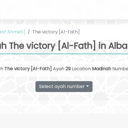
erif Ahmeti]
The victory [Al-Fath]
h The victory [Al-Fath] in Alb
ah
The victory [Al-Fath]
Ayah
29
Location
Madinah
Numb
Select ayah number