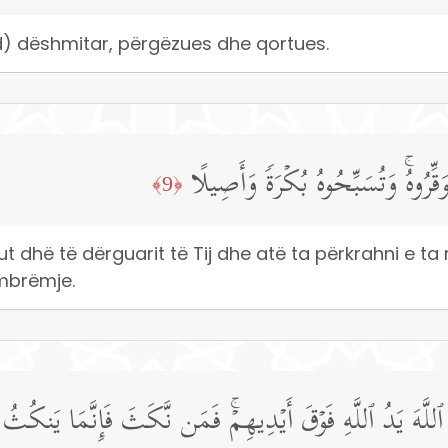
 dëshmitar, përgëzues dhe qortues.
تُوَقِّرُوهُۚ وَتُسَبِّحُوهُ بُكۡرَةࣰ وَأَصِیلًا
﴿9﴾
ahut dhë të dërguarit të Tij dhe atë ta përkrahni e ta
mbrëmje.
ونَ ٱللَّهَ یَدُ ٱللَّهِ فَوۡقَ أَیۡدِیهِمۡۚ فَمَن نَّكَثَ فَإِنَّمَا یَنكُ