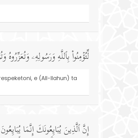
لِّتُؤۡمِنُوا۟ بِٱللَّهِ وَرَسُولِهِۦ وَتُعَزِّرُوهُ وَ
 respeketoni, e (All-llahun) ta
إِنَّ ٱلَّذِینَ یُبَایِعُونَكَ إِنَّمَا یُبَایِعُ