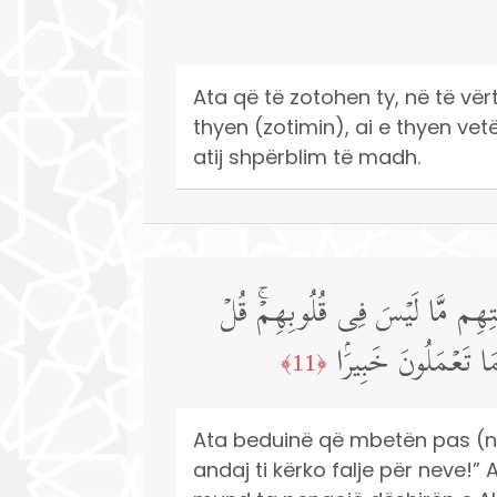
Ata që të zotohen ty, në të vërt
thyen (zotimin), ai e thyen vetë
atij shpërblim të madh.
سِنَتِهِم مَّا لَیۡسَ فِی قُلُوبِهِمۡۚ قُلۡ
َا تَعۡمَلُونَ خَبِیرَۢا
﴿11﴾
Ata beduinë që mbetën pas (nu
andaj ti kërko falje për neve!”