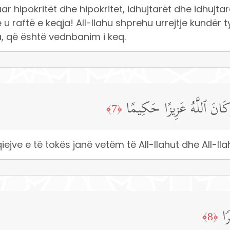
uar hipokritët dhe hipokritet, idhujtarët dhe idhujtar
 u raftë e keqja! All-llahu shprehu urrejtje kundër t
, që është vednbanim i keq.
وَكَانَ ٱللَّهُ عَزِیزًا حَكِیمًا
﴿7﴾
ejve e të tokës janë vetëm të All-llahut dhe All-llah
ࣰا
﴿8﴾