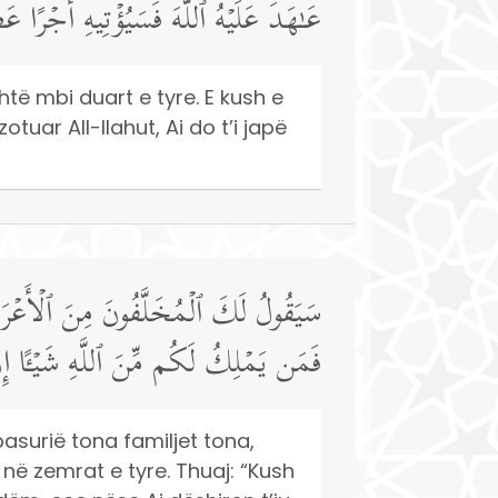
عَـٰهَدَ عَلَیۡهُ ٱللَّهَ فَسَیُؤۡتِیهِ أَجۡرًا عَ
shtë mbi duart e tyre. E kush e
tuar All-llahut, Ai do t’i japë
سَیَقُولُ لَكَ ٱلۡمُخَلَّفُونَ مِنَ ٱلۡأَعۡرَابِ شَ
فَمَن یَمۡلِكُ لَكُم مِّنَ ٱللَّهِ شَیۡـًٔا إِنۡ 
surië tona familjet tona,
 në zemrat e tyre. Thuaj: “Kush