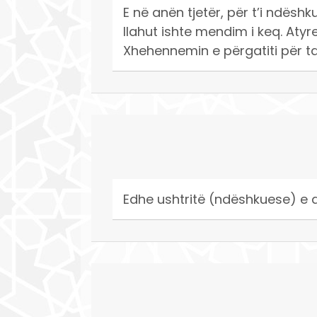
E në anën tjetër, për t’i ndëshk
llahut ishte mendim i keq. Atyre
Xhehennemin e përgatiti për ta
Edhe ushtritë (ndëshkuese) e qi