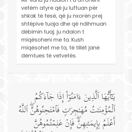
vetëm atyre që ju luftuan për
shkak të fesë, që ju nxorën prej
shtëpive tuaja dhe që ndihmuan
dëbimin tuaj; ju ndalon t
miqësoheni me ta. Kush
miqësohet me ta, të tillët janë
dëmtues të vetvetës.
یَـٰۤأَیُّهَا ٱلَّذِینَ ءَامَنُوۤا۟ إِذَا جَاۤءَكُمُ
ٱلۡمُؤۡمِنَـٰتُ مُهَـٰجِرَ ٰ⁠تࣲ فَٱمۡتَحِنُوهُنَّۖ ٱللَّهُ
أَعۡلَمُ بِإِیمَـٰنِهِنَّۖ فَإِنۡ عَلِمۡتُمُوهُنَّ