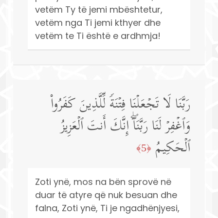
vetëm Ty të jemi mbështetur,
vetëm nga Ti jemi kthyer dhe
vetëm te Ti është e ardhmja!
رَبَّنَا لَا تَجۡعَلۡنَا فِتۡنَةࣰ لِّلَّذِینَ كَفَرُوا۟
وَٱغۡفِرۡ لَنَا رَبَّنَاۤۖ إِنَّكَ أَنتَ ٱلۡعَزِیزُ
ٱلۡحَكِیمُ
﴿5﴾
Zoti ynë, mos na bën sprovë në
duar të atyre që nuk besuan dhe
falna, Zoti ynë, Ti je ngadhënjyesi,