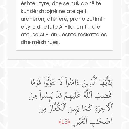
është i tyre; dhe se nuk do të të
kundërshtojnë në atë që i
urdhëron, atëherë, prano zotimin
e tyre dhe lute All-llahun t’i falë
ato, se All-llahu është mëkatfalës
dhe mëshirues.
یَـٰۤأَیُّهَا ٱلَّذِینَ ءَامَنُوا۟ لَا تَتَوَلَّوۡا۟ قَوۡمًا
غَضِبَ ٱللَّهُ عَلَیۡهِمۡ قَدۡ یَىِٕسُوا۟ مِنَ
ٱلۡـَٔاخِرَةِ كَمَا یَىِٕسَ ٱلۡكُفَّارُ مِنۡ
أَصۡحَـٰبِ ٱلۡقُبُورِ
﴿13﴾