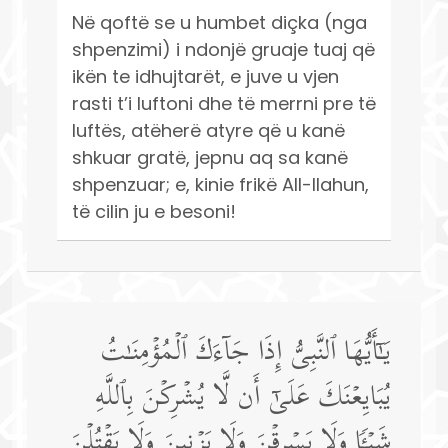
Në qoftë se u humbet diçka (nga
shpenzimi) i ndonjë gruaje tuaj që
ikën te idhujtarët, e juve u vjen
rasti t’i luftoni dhe të merrni pre të
luftës, atëherë atyre që u kanë
shkuar gratë, jepnu aq sa kanë
shpenzuar; e, kinie frikë All-llahun,
të cilin ju e besoni!
یَـٰۤأَیُّهَا ٱلنَّبِیُّ إِذَا جَاۤءَكَ ٱلۡمُؤۡمِنَـٰتُ
یُبَایِعۡنَكَ عَلَىٰۤ أَن لَّا یُشۡرِكۡنَ بِٱللَّهِ
شَیۡـࣰٔا وَلَا یَسۡرِقۡنَ وَلَا یَزۡنِینَ وَلَا یَقۡتُلۡنَ