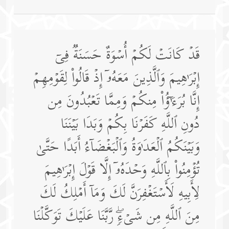
قَدۡ كَانَتۡ لَكُمۡ أُسۡوَةٌ حَسَنَةࣱ فِیۤ
إِبۡرَ ٰ⁠هِیمَ وَٱلَّذِینَ مَعَهُۥۤ إِذۡ قَالُوا۟ لِقَوۡمِهِمۡ
إِنَّا بُرَءَ ٰۤ⁠ ؤُا۟ مِنكُمۡ وَمِمَّا تَعۡبُدُونَ مِن
دُونِ ٱللَّهِ كَفَرۡنَا بِكُمۡ وَبَدَا بَیۡنَنَا
وَبَیۡنَكُمُ ٱلۡعَدَ ٰ⁠وَةُ وَٱلۡبَغۡضَاۤءُ أَبَدًا حَتَّىٰ
تُؤۡمِنُوا۟ بِٱللَّهِ وَحۡدَهُۥۤ إِلَّا قَوۡلَ إِبۡرَ ٰ⁠هِیمَ
لِأَبِیهِ لَأَسۡتَغۡفِرَنَّ لَكَ وَمَاۤ أَمۡلِكُ لَكَ
مِنَ ٱللَّهِ مِن شَیۡءࣲۖ رَّبَّنَا عَلَیۡكَ تَوَكَّلۡنَا