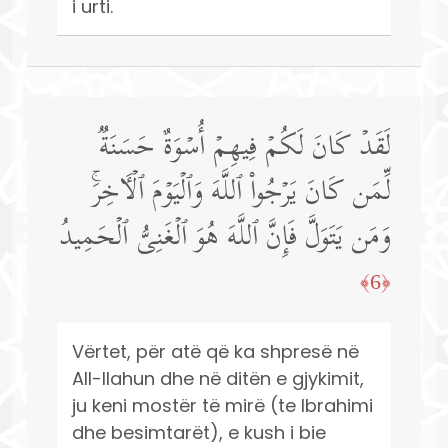
i urti.
لَقَدۡ كَانَ لَكُمۡ فِیهِمۡ أُسۡوَةٌ حَسَنَةࣱ
لِّمَن كَانَ یَرۡجُوا۟ ٱللَّهَ وَٱلۡیَوۡمَ ٱلۡـَٔاخِرَۚ
وَمَن یَتَوَلَّ فَإِنَّ ٱللَّهَ هُوَ ٱلۡغَنِیُّ ٱلۡحَمِیدُ
﴿6﴾
Vërtet, për atë që ka shpresë në
All-llahun dhe në ditën e gjykimit,
ju keni mostër të mirë (te Ibrahimi
dhe besimtarët), e kush i bie