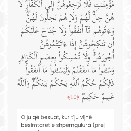
مُؤۡمِنَـٰتࣲ فَلَا تَرۡجِعُوهُنَّ إِلَى ٱلۡكُفَّارِۖ لَا
هُنَّ حِلࣱّ لَّهُمۡ وَلَا هُمۡ یَحِلُّونَ لَهُنَّۖ
وَءَاتُوهُم مَّاۤ أَنفَقُوا۟ۚ وَلَا جُنَاحَ عَلَیۡكُمۡ
أَن تَنكِحُوهُنَّ إِذَاۤ ءَاتَیۡتُمُوهُنَّ
أُجُورَهُنَّۚ وَلَا تُمۡسِكُوا۟ بِعِصَمِ ٱلۡكَوَافِرِ
وَسۡـَٔلُوا۟ مَاۤ أَنفَقۡتُمۡ وَلۡیَسۡـَٔلُوا۟ مَاۤ أَنفَقُوا۟ۚ
ذَ ٰ⁠لِكُمۡ حُكۡمُ ٱللَّهِ یَحۡكُمُ بَیۡنَكُمۡۖ وَٱللَّهُ
عَلِیمٌ حَكِیمࣱ
﴿10﴾
O ju që besuat, kur t’ju vijnë
besimtaret e shpërngulura (prej