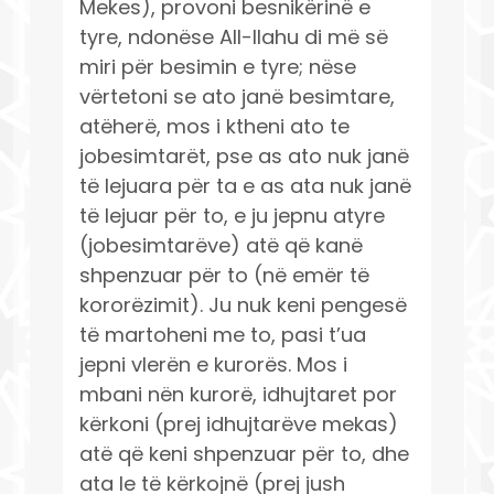
Mekes), provoni besnikërinë e
tyre, ndonëse All-llahu di më së
miri për besimin e tyre; nëse
vërtetoni se ato janë besimtare,
atëherë, mos i ktheni ato te
jobesimtarët, pse as ato nuk janë
të lejuara për ta e as ata nuk janë
të lejuar për to, e ju jepnu atyre
(jobesimtarëve) atë që kanë
shpenzuar për to (në emër të
kororëzimit). Ju nuk keni pengesë
të martoheni me to, pasi t’ua
jepni vlerën e kurorës. Mos i
mbani nën kurorë, idhujtaret por
kërkoni (prej idhujtarëve mekas)
atë që keni shpenzuar për to, dhe
ata le të kërkojnë (prej jush