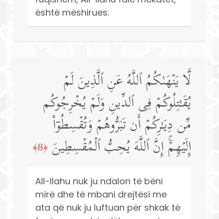
është mëshirues.
لَّا یَنۡهَىٰكُمُ ٱللَّهُ عَنِ ٱلَّذِینَ لَمۡ
یُقَـٰتِلُوكُمۡ فِی ٱلدِّینِ وَلَمۡ یُخۡرِجُوكُم
مِّن دِیَـٰرِكُمۡ أَن تَبَرُّوهُمۡ وَتُقۡسِطُوۤا۟
إِلَیۡهِمۡۚ إِنَّ ٱللَّهَ یُحِبُّ ٱلۡمُقۡسِطِینَ
﴿8﴾
All-llahu nuk ju ndalon të bëni
mirë dhe të mbani drejtësi me
ata që nuk ju luftuan për shkak të