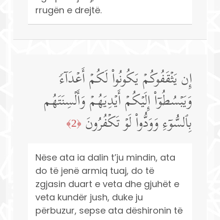
rrugën e drejtë.
إِن یَثۡقَفُوكُمۡ یَكُونُوا۟ لَكُمۡ أَعۡدَاۤءࣰ
وَیَبۡسُطُوۤا۟ إِلَیۡكُمۡ أَیۡدِیَهُمۡ وَأَلۡسِنَتَهُم
بِٱلسُّوۤءِ وَوَدُّوا۟ لَوۡ تَكۡفُرُونَ
﴿2﴾
Nëse ata ia dalin t’ju mindin, ata
do të jenë armiq tuaj, do të
zgjasin duart e veta dhe gjuhët e
veta kundër jush, duke ju
përbuzur, sepse ata dëshironin të