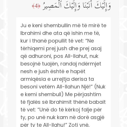
وَإِلَیۡكَ أَنَبۡنَا وَإِلَیۡكَ ٱلۡمَصِیرُ
﴿4﴾
Ju e keni shembullin më të mirë te
Ibrahimi dhe ata që ishin me të,
kur i thanë popullit të vet: “Ne
tërhiqemi prej jush dhe prej asaj
që adhuroni, pos All-llahut, nuk
besojnë tuajën, randaj ndërmjet
nesh e jush është e hapët
armiqësia e urrejtja derisa ta
besoni vetëm All-llahun Një!” (Nuk
e kemi shembull) Me përjashtim
të fjalës së Ibrahimit thënë babait
të vet: “Unë do të kërkoj falje për
ty, po unë nuk kam në dorë asgjë
për ty te All-llahu!” Zoti ynë,