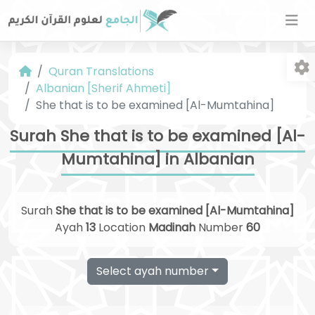
Quran Translations
Albanian [Sherif Ahmeti]
She that is to be examined [Al-Mumtahina]
Surah She that is to be examined [Al-
Mumtahina] in Albanian
Fo
Surah
She that is to be examined [Al-Mumtahina]
Ayah
13
Location
Madinah
Number
60
Select ayah number