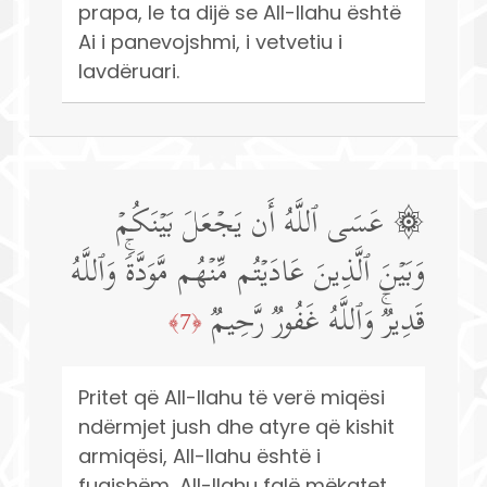
prapa, le ta dijë se All-llahu është
Ai i panevojshmi, i vetvetiu i
lavdëruari.
۞ عَسَى ٱللَّهُ أَن یَجۡعَلَ بَیۡنَكُمۡ
وَبَیۡنَ ٱلَّذِینَ عَادَیۡتُم مِّنۡهُم مَّوَدَّةࣰۚ وَٱللَّهُ
قَدِیرࣱۚ وَٱللَّهُ غَفُورࣱ رَّحِیمࣱ
﴿7﴾
Pritet që All-llahu të verë miqësi
ndërmjet jush dhe atyre që kishit
armiqësi, All-llahu është i
fuqishëm, All-llahu falë mëkatet,