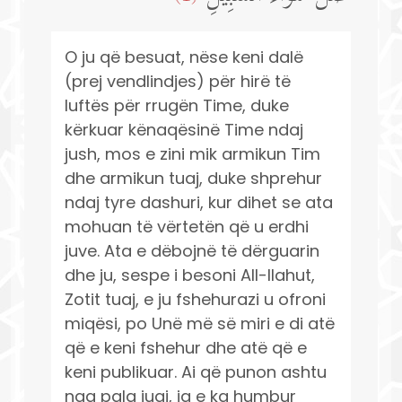
O ju që besuat, nëse keni dalë
(prej vendlindjes) për hirë të
luftës për rrugën Time, duke
kërkuar kënaqësinë Time ndaj
jush, mos e zini mik armikun Tim
dhe armikun tuaj, duke shprehur
ndaj tyre dashuri, kur dihet se ata
mohuan të vërtetën që u erdhi
juve. Ata e dëbojnë të dërguarin
dhe ju, sespe i besoni All-llahut,
Zotit tuaj, e ju fshehurazi u ofroni
miqësi, po Unë më së miri e di atë
që e keni fshehur dhe atë që e
keni publikuar. Ai që punon ashtu
nga pala juaj, ia e ka humbur