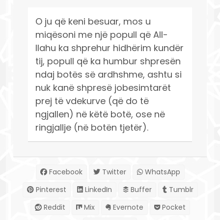
O ju që keni besuar, mos u
miqësoni me një popull që All-
llahu ka shprehur hidhërim kundër
tij, popull që ka humbur shpresën
ndaj botës së ardhshme, ashtu si
nuk kanë shpresë jobesimtarët
prej të vdekurve (që do të
ngjallen) në këtë botë, ose në
ringjallje (në botën tjetër).
Facebook
Twitter
WhatsApp
Pinterest
LinkedIn
Buffer
Tumblr
Reddit
Mix
Evernote
Pocket