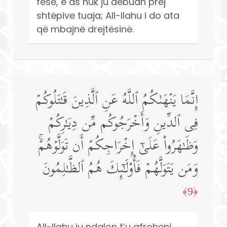
fesë, e as nuk ju dëbuan prej
shtëpive tuaja; All-llahu i do ata
që mbajnë drejtësinë.
إِنَّمَا یَنۡهَىٰكُمُ ٱللَّهُ عَنِ ٱلَّذِینَ قَـٰتَلُوكُمۡ
فِی ٱلدِّینِ وَأَخۡرَجُوكُم مِّن دِیَـٰرِكُمۡ
وَظَـٰهَرُوا۟ عَلَىٰۤ إِخۡرَاجِكُمۡ أَن تَوَلَّوۡهُمۡۚ
وَمَن یَتَوَلَّهُمۡ فَأُو۟لَـٰۤىِٕكَ هُمُ ٱلظَّـٰلِمُونَ
﴿9﴾
All-llahu ju ndalon t’u afroheni