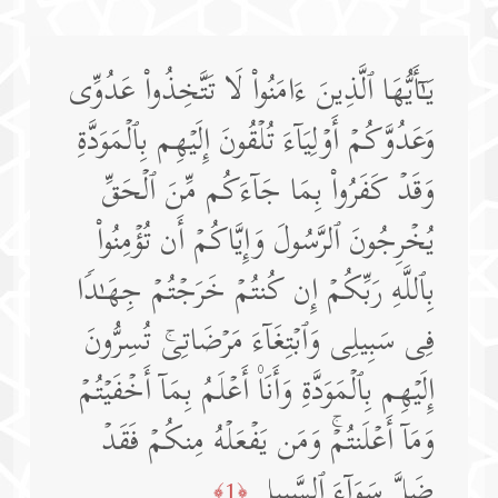
یَـٰۤأَیُّهَا ٱلَّذِینَ ءَامَنُوا۟ لَا تَتَّخِذُوا۟ عَدُوِّی
وَعَدُوَّكُمۡ أَوۡلِیَاۤءَ تُلۡقُونَ إِلَیۡهِم بِٱلۡمَوَدَّةِ
وَقَدۡ كَفَرُوا۟ بِمَا جَاۤءَكُم مِّنَ ٱلۡحَقِّ
یُخۡرِجُونَ ٱلرَّسُولَ وَإِیَّاكُمۡ أَن تُؤۡمِنُوا۟
بِٱللَّهِ رَبِّكُمۡ إِن كُنتُمۡ خَرَجۡتُمۡ جِهَـٰدࣰا
فِی سَبِیلِی وَٱبۡتِغَاۤءَ مَرۡضَاتِیۚ تُسِرُّونَ
إِلَیۡهِم بِٱلۡمَوَدَّةِ وَأَنَا۠ أَعۡلَمُ بِمَاۤ أَخۡفَیۡتُمۡ
وَمَاۤ أَعۡلَنتُمۡۚ وَمَن یَفۡعَلۡهُ مِنكُمۡ فَقَدۡ
ضَلَّ سَوَاۤءَ ٱلسَّبِیلِ
﴿1﴾