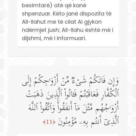
besimtarë) atë që kanë
shpenzuar. Këto janë dispozita të
All-llahut me të cilat Ai gjykon
ndërmjet jush; All-llahu është më i
dijshmi, më i informuari.
وَإِن فَاتَكُمۡ شَیۡءࣱ مِّنۡ أَزۡوَ ٰ⁠جِكُمۡ إِلَى
ٱلۡكُفَّارِ فَعَاقَبۡتُمۡ فَـَٔاتُوا۟ ٱلَّذِینَ ذَهَبَتۡ
أَزۡوَ ٰ⁠جُهُم مِّثۡلَ مَاۤ أَنفَقُوا۟ۚ وَٱتَّقُوا۟ ٱللَّهَ
ٱلَّذِیۤ أَنتُم بِهِۦ مُؤۡمِنُونَ
﴿11﴾