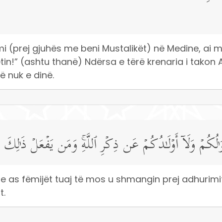
 (prej gjuhës me beni Mustalikët) në Medine, ai më i
n!” (ashtu thanë) Ndërsa e tërë krenaria i takon All
ë nuk e dinë.
مۡوَ ٰ⁠لُكُمۡ وَلَاۤ أَوۡلَـٰدُكُمۡ عَن ذِكۡرِ ٱللَّهِۚ وَمَن یَفۡعَلۡ ذَ ٰ⁠لِكَ 
 e as fëmijët tuaj të mos u shmangin prej adhurimit
t.