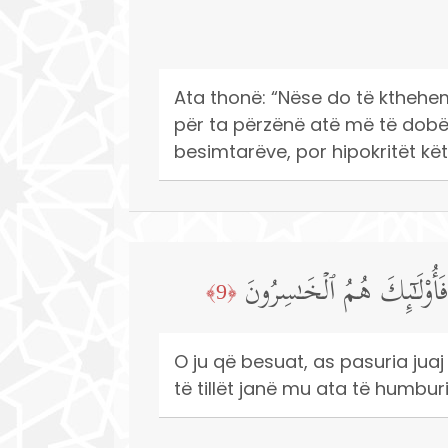
Ata thonë: “Nëse do të kthehemi
për ta përzënë atë më të dobëti
besimtarëve, por hipokritët kët
فَأُو۟لَـٰۤىِٕكَ هُمُ ٱلۡخَـٰسِرُونَ
﴿9﴾
O ju që besuat, as pasuria juaj
të tillët janë mu ata të humburi