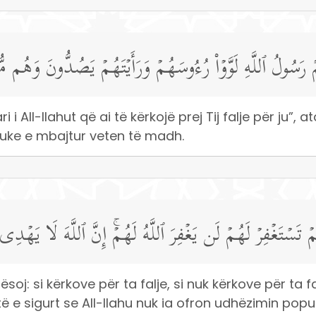
ُمۡ رَسُولُ ٱللَّهِ لَوَّوۡا۟ رُءُوسَهُمۡ وَرَأَیۡتَهُمۡ یَصُدُّونَ وَهُم مّ
ri i All-llahut që ai të kërkojë prej Tij falje për ju”, 
duke e mbajtur veten të madh.
ۡ تَسۡتَغۡفِرۡ لَهُمۡ لَن یَغۡفِرَ ٱللَّهُ لَهُمۡۚ إِنَّ ٱللَّهَ لَا یَهۡدِی 
ësoj: si kërkove për ta falje, si nuk kërkove për ta f
të e sigurt se All-llahu nuk ia ofron udhëzimin popul