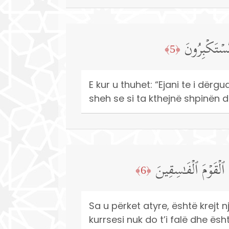
ُسۡتَكۡبِرُونَ
﴿5﴾
E kur u thuhet: “Ejani te i dërgua
sheh se si ta kthejnë shpinën 
ٱلۡقَوۡمَ ٱلۡفَـٰسِقِینَ
﴿6﴾
Sa u përket atyre, është krejt nj
kurrsesi nuk do t’i falë dhe ësh