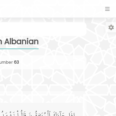
n Albanian
umber
63
Fo