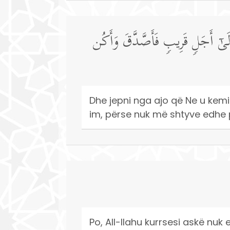
إِلَىٰۤ أَجَلࣲ قَرِیبࣲ فَأَصَّدَّقَ وَأَكُن
Dhe jepni nga ajo që Ne u kemi d
im, përse nuk më shtyve edhe p
Po, All-llahu kurrsesi askë nuk e