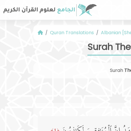
Quran Translations
Albanian [Sh
Surah The
Surah
Th
﴿1﴾