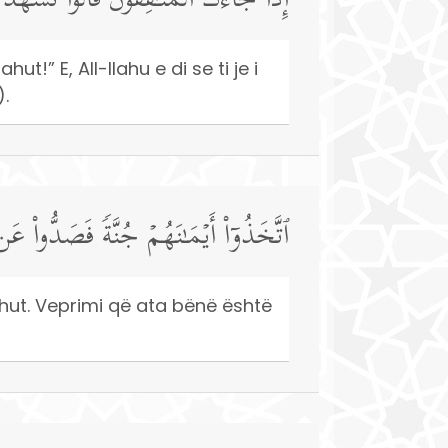
إِذَا جَاۤءَكَ ٱلۡمُنَـٰفِقُونَ قَالُوا۟ نَشۡهَدُ إِ
ut!” E, All-llahu e di se ti je i
).
ٱتَّخَذُوۤا۟ أَیۡمَـٰنَهُمۡ جُنَّةࣰ فَصَدُّوا۟ عَن
ahut. Veprimi që ata bënë është