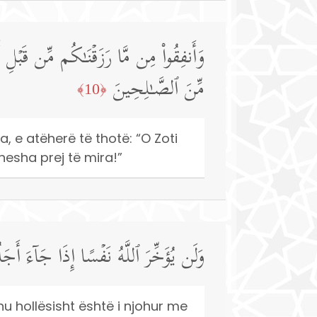
وَأَنفِقُوا۟ مِن مَّا رَزَقۡنَـٰكُم مِّن قَبۡلِ 
مِّنَ ٱلصَّـٰلِحِینَ
﴿10﴾
a, e atëherë të thotë: “O Zoti
hesha prej të mira!”
وَلَن یُؤَخِّرَ ٱللَّهُ نَفۡسًا إِذَا جَاۤءَ أَجَلُ
lahu hollësisht është i njohur me