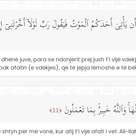
أَن یَأۡتِیَ أَحَدَكُمُ ٱلۡمَوۡتُ فَیَقُولَ رَبِّ لَوۡلَاۤ أَخَّرۡتَنِیۤ 
hënë juve, para se ndonjërit prej jush t’i vijë vdekj
ak afatin (e vdekjes), që të jepja lëmoshë e të bë
هَاۚ وَٱللَّهُ خَبِیرُۢ بِمَا تَعۡمَلُونَ
﴿11﴾
 shtyn për më vonë, kur atij t’i vijë afati i vet. All-l