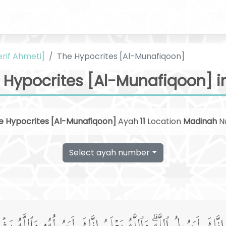
erif Ahmeti]
The Hypocrites [Al-Munafiqoon]
 Hypocrites [Al-Munafiqoon] i
e Hypocrites [Al-Munafiqoon]
Ayah
11
Location
Madinah
N
Select ayah number