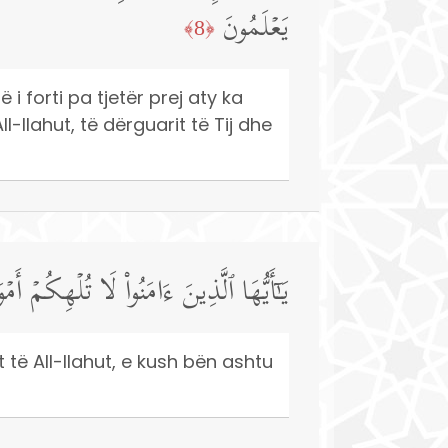
یَعۡلَمُونَ
﴿8﴾
 forti pa tjetër prej aty ka
-llahut, të dërguarit të Tij dhe
یَـٰۤأَیُّهَا ٱلَّذِینَ ءَامَنُوا۟ لَا تُلۡهِكُمۡ أَ
 të All-llahut, e kush bën ashtu