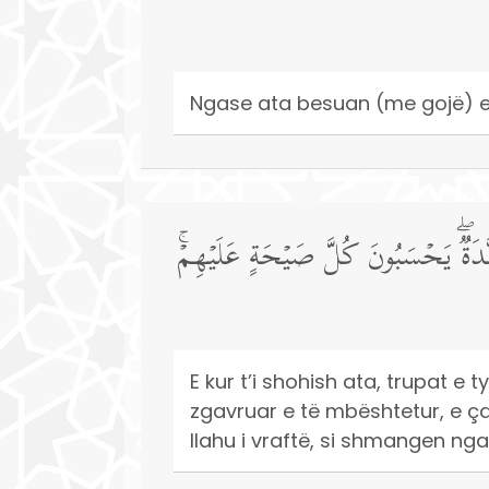
Ngase ata besuan (me gojë) e 
۞ ةࣱۖ یَحۡسَبُونَ كُلَّ صَیۡحَةٍ عَلَیۡهِمۡۚ
E kur t’i shohish ata, trupat e t
zgavruar e të mbështetur, e çdo
llahu i vraftë, si shmangen nga