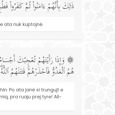
ذَ ٰ⁠لِكَ بِأَنَّهُمۡ ءَامَنُوا۟ ثُمَّ كَفَرُوا۟ ف
 ata nuk kuptojnë.
وَإِذَا رَأَیۡتَهُمۡ تُعۡجِبُكَ أَجۡسَامُهُمۡۖ
هُمُ ٱلۡعَدُوُّ فَٱحۡذَرۡهُمۡۚ قَـٰتَلَهُمُ ٱللَّهُۖ
shin. Po ata janë si trungujt e
q, pra ruaju prej tyre! All-