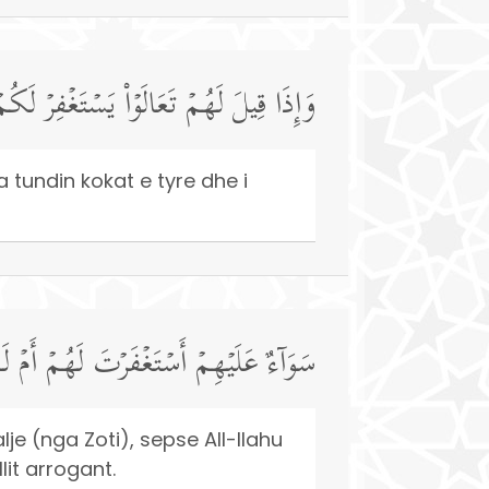
وَإِذَا قِیلَ لَهُمۡ تَعَالَوۡا۟ یَسۡتَغۡفِرۡ لَك
ata tundin kokat e tyre dhe i
سَوَاۤءٌ عَلَیۡهِمۡ أَسۡتَغۡفَرۡتَ لَهُمۡ أَمۡ لَم
alje (nga Zoti), sepse All-llahu
lit arrogant.