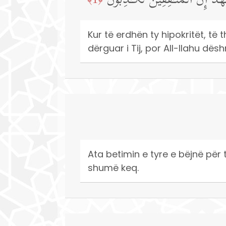
هَدُ إِنَّ ٱلۡمُنَـٰفِقِینَ لَكَـٰذِبُونَ
Kur të erdhën ty hipokritët, të th
dërguar i Tij, por All-llahu dë
Ata betimin e tyre e bëjnë për
shumë keq.