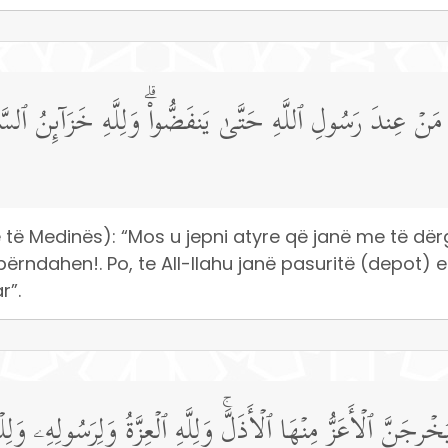
َنۡ عِندَ رَسُولِ ٱللَّهِ حَتَّىٰ یَنفَضُّوا۟ۗ وَلِلَّهِ خَزَاۤىِٕنُ ٱلسَّم
të Medinës): “Mos u jepni atyre që janë me të dërg
rndahen!. Po, te All-llahu janë pasuritë (depot) e 
r”.
خۡرِجَنَّ ٱلۡأَعَزُّ مِنۡهَا ٱلۡأَذَلَّۚ وَلِلَّهِ ٱلۡعِزَّةُ وَلِرَسُولِهِۦ وَلِل