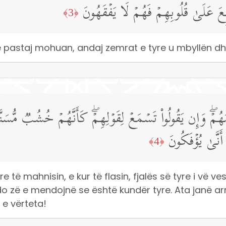
َطُبِعَ عَلَىٰ قُلُوبِهِمۡ فَهُمۡ لَا یَفۡقَهُونَ
﴿3﴾
pastaj mohuan, andaj zemrat e tyre u mbyllën dhe
 وَإِن یَقُولُوا۟ تَسۡمَعۡ لِقَوۡلِهِمۡۖ كَأَنَّهُمۡ خُشُبࣱ مُّسَنَّدَ
 أَنَّىٰ یُؤۡفَكُونَ
﴿4﴾
yre të mahnisin, e kur të flasin, fjalës së tyre i vë ve
 zë e mendojnë se është kundër tyre. Ata janë armi
 e vërteta!