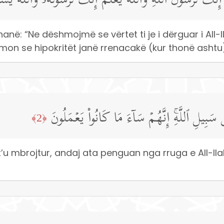
نَّكَ لَرَسُولُ ٱللَّهِۗ وَٱللَّهُ یَعۡلَمُ إِنَّكَ لَرَسُولُهُۥ وَٱللَّهُ یَشۡ
anë: “Ne dëshmojmë se vërtet ti je i dërguar i All-llah
shmon se hipokritët janë rrenacakë (kur thonë ashtu
 سَبِیلِ ٱللَّهِۚ إِنَّهُمۡ سَاۤءَ مَا كَانُوا۟ یَعۡمَلُونَ
﴿2﴾
 t’u mbrojtur, andaj ata penguan nga rruga e All-ll