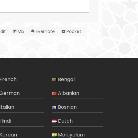
dit
Mix
Evernote
Pocket
French
Bengali
German
Albanian
Italian
Bosnian
Hindi
Dutch
Korean
Malayalam