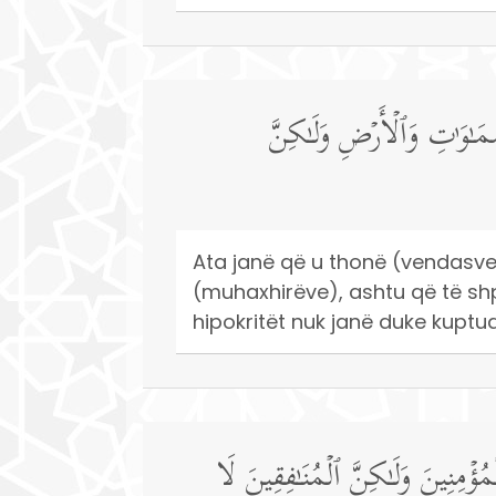
َـٰوَ ٰ⁠تِ وَٱلۡأَرۡضِ وَلَـٰكِنَّ
Ata janë që u thonë (vendasve 
(muhaxhirëve), ashtu që të shpë
hipokritët nuk janë duke kuptua
ۡمُؤۡمِنِینَ وَلَـٰكِنَّ ٱلۡمُنَـٰفِقِینَ لَا