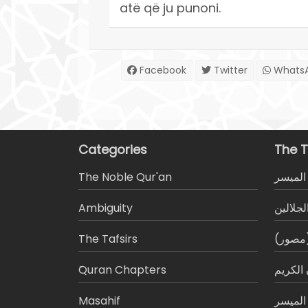
atë që ju punoni.
Facebook
Twitter
Whats
Categories
The T
The Noble Qur'an
المیسر
Ambiguity
لجلالين
The Tafsirs
 (مصور
َQuran Chapters
الكريم
Masahif
 الميسر