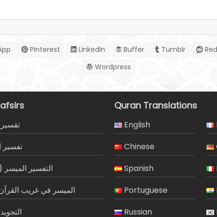
App
Pinterest
LinkedIn
Buffer
Tumblr
Red
Wordpress
afsirs
Quran Translations
تفسير 
English
تفسير ا
Chinese
التفسير الميسر)
Spanish
الميسر في غريب القرآن 
Portuguese
التجويد
Russian