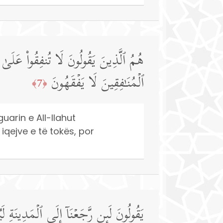
هُمُ ٱلَّذِینَ یَقُولُونَ لَا تُنفِقُوا۟ عَلَىٰ م
ٱلۡمُنَـٰفِقِینَ لَا یَفۡقَهُونَ
﴿7﴾
uarin e All-llahut
iqejve e të tokës, por
یَقُولُونَ لَىِٕن رَّجَعۡنَاۤ إِلَى ٱلۡمَدِینَةِ لَیُ