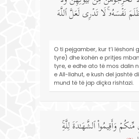
ُمۡۖ لَا تُخۡرِجُوهُنَّ مِنۢ بُیُوتِهِنَّ وَلَا
َلَمَ نَفۡسَهُۥۚ لَا تَدۡرِی لَعَلَّ ٱللَّهَ
O ti pejgamber, kur t’i lëshoni g
tyre) dhe kohën e pritjes mbanie
tyre, e edhe ato të mos dalin 
e All-llahut, e kush del jashtë d
mund të të jap diçka rishtazi.
كُمۡ وَأَقِیمُوا۟ ٱلشَّهَـٰدَةَ لِلَّهِۚ