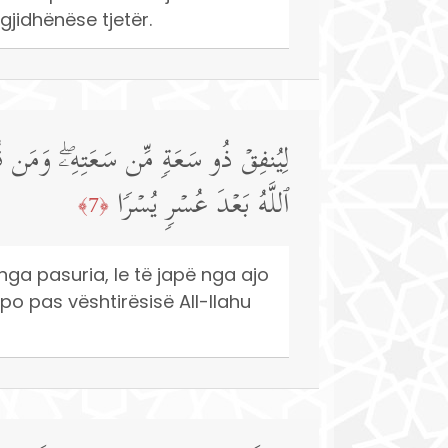
gjidhënëse tjetër.
لِیُنفِقۡ ذُو سَعَةࣲ مِّن سَعَتِهِۦۖ وَمَن قُدِرَ 
ٱللَّهُ بَعۡدَ عُسۡرࣲ یُسۡرࣰا
﴿7﴾
nga pasuria, le të japë nga ajo
po pas vështirësisë All-llahu