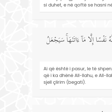
si duhet, e në qoftë se hasni në
هُ نَفۡسًا إِلَّا مَاۤ ءَاتَىٰهَاۚ سَیَجۡعَلُ
Ai që është i pasur, le të shpe
që i ka dhënë All-llahu, e All-
sjell çlirim (begati).