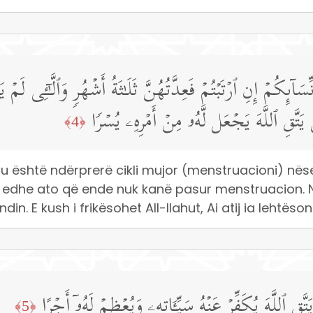
ۤىِٕكُمۡ إِنِ ٱرۡتَبۡتُمۡ فَعِدَّتُهُنَّ ثَلَـٰثَةُ أَشۡهُرࣲ وَٱلَّـٰۤـِٔی لَم
َّقِ ٱللَّهَ یَجۡعَل لَّهُۥ مِنۡ أَمۡرِهِۦ یُسۡرࣰا
﴿4﴾
 u është ndërprerë cikli mujor (menstruacioni) nëse 
u edhe ato që ende nuk kanë pasur menstruacion. N
ndin. E kush i frikësohet All-llahut, Ai atij ia lehtëso
یَتَّقِ ٱللَّهَ یُكَفِّرۡ عَنۡهُ سَیِّـَٔاتِهِۦ وَیُعۡظِمۡ لَهُۥۤ أَجۡرًا
﴿5﴾