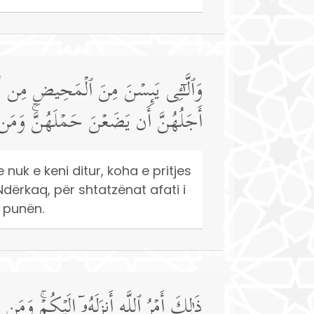
وَٱلَّـٰۤـِٔی یَىِٕسۡنَ مِنَ ٱلۡمَحِیضِ مِن نِّسَا
أَجَلُهُنَّ أَن یَضَعۡنَ حَمۡلَهُنَّۚ وَمَن یَت
nuk e keni ditur, koha e pritjes
dërkaq, për shtatzënat afati i
n punën.
ذَ ٰ⁠لِكَ أَمۡرُ ٱللَّهِ أَنزَلَهُۥۤ إِلَیۡكُمۡۚ وَمَن 