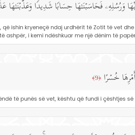
ِهَا وَرُسُلِهِۦ فَحَاسَبۡنَـٰهَا حِسَابࣰا شَدِیدࣰا وَعَذَّبۡنَـٰهَا عَذَا
ë ishin kryeneçë ndaj urdhërit të Zotit të vet dhe 
i të ashpër, i kemi ndëshkuar me një dënim të pap
َمۡرِهَا خُسۡرًا
﴿9﴾
ndë të punës së vet, kështu që fundi i çështjes së 