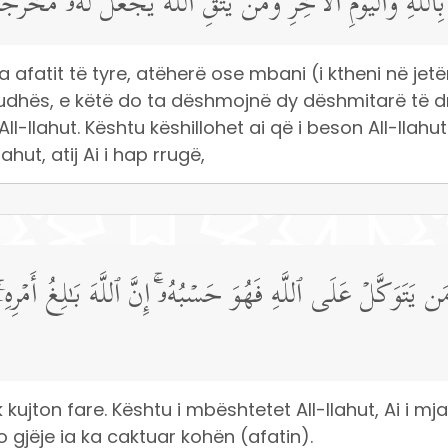
َّهِ وَٱلۡیَوۡمِ ٱلۡـَٔاخِرِۚ وَمَن یَتَّقِ ٱللَّهَ یَجۡعَل لَّهُۥ مَخۡرَجࣰ
ta afatit të tyre, atëherë ose mbani (i ktheni në je
 udhës, e këtë do ta dëshmojnë dy dëshmitarë të d
ll-llahut. Kështu këshillohet ai që i beson All-llahut
hut, atij Ai i hap rrugë,
َتَوَكَّلۡ عَلَى ٱللَّهِ فَهُوَ حَسۡبُهُۥۤۚ إِنَّ ٱللَّهَ بَـٰلِغُ أَمۡرِه
kujton fare. Kështu i mbështetet All-llahut, Ai i mjaf
o gjëje ia ka caktuar kohën (afatin).