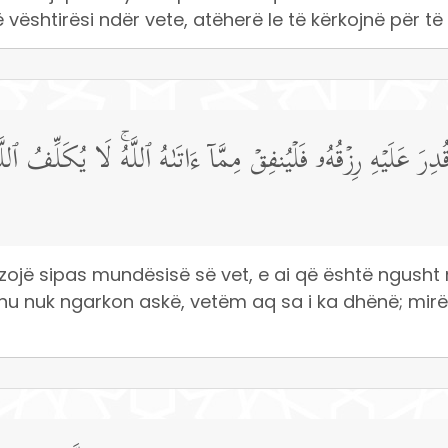
 vështirësi ndër vete, atëherë le të kërkojnë për të 
عَلَیۡهِ رِزۡقُهُۥ فَلۡیُنفِقۡ مِمَّاۤ ءَاتَىٰهُ ٱللَّهُۚ لَا یُكَلِّفُ ٱللَّ
nzojë sipas mundësisë së vet, e ai që është ngusht 
llahu nuk ngarkon askë, vetëm aq sa i ka dhënë; mirë