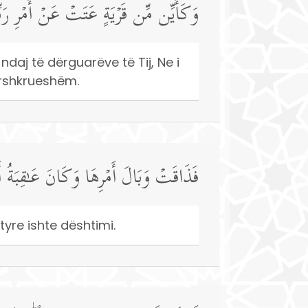
وَكَأَیِّن مِّن قَرۡیَةٍ عَتَتۡ عَنۡ أَمۡرِ رَبّ
ndaj të dërguarëve të Tij, Ne i
ërshkrueshëm.
فَذَاقَتۡ وَبَالَ أَمۡرِهَا وَكَانَ عَـٰقِبَةُ أ
tyre ishte dështimi.