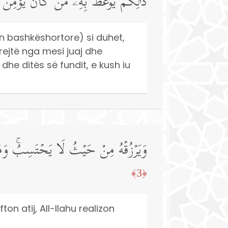
ذَ ٰ⁠لِكُمۡ یُوعَظُ بِهِۦ مَن كَانَ یُؤۡمِنُ بِٱلل
tën bashkëshortore) si duhet,
rejtë nga mesi juaj dhe
 dhe ditës së fundit, e kush iu
وَیَرۡزُقۡهُ مِنۡ حَیۡثُ لَا یَحۡتَسِبُۚ وَمَن ی
﴿3﴾
ton atij, All-llahu realizon