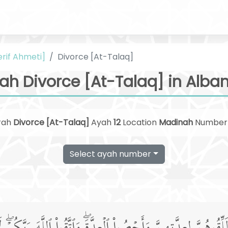
erif Ahmeti]
Divorce [At-Talaq]
ah Divorce [At-Talaq] in Alba
rah
Divorce [At-Talaq]
Ayah
12
Location
Madinah
Numbe
Select ayah number