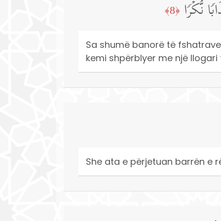
بࣰا نُّكۡرࣰا
﴿8﴾
Sa shumë banorë të fshatrave, q
kemi shpërblyer me një llogar
She ata e përjetuan barrën e rë