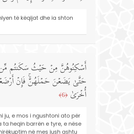
 shlyen të këqijat dhe ia shton
أَسۡكِنُوهُنَّ مِنۡ حَیۡثُ سَكَنتُم مِّن وُجۡد
حَتَّىٰ یَضَعۡنَ حَمۡلَهُنَّۚ فَإِنۡ أَرۡضَعۡنَ
أُخۡرَىٰ
﴿6﴾
 ju, e mos i ngushtoni ato për
a ta heqin barrën e tyre, e nëse
i mirëkuptim në mes jush ashtu