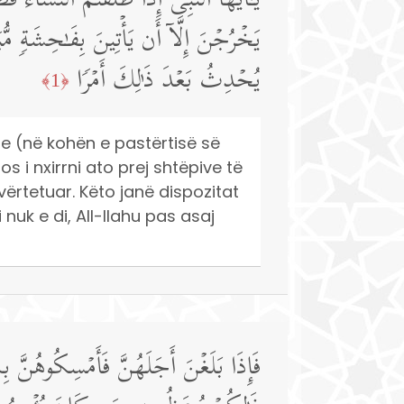
یَـٰۤأَیُّهَا ٱلنَّبِیُّ إِذَا طَلَّقۡتُمُ ٱلنِّسَاۤءَ
یَخۡرُجۡنَ إِلَّاۤ أَن یَأۡتِینَ بِفَـٰحِشَةࣲ مُّب
یُحۡدِثُ بَعۡدَ ذَ ٰ⁠لِكَ أَمۡرࣰا
﴿1﴾
 tyre (në kohën e pastërtisë së
os i nxirrni ato prej shtëpive të
ërtetuar. Këto janë dispozitat
 nuk e di, All-llahu pas asaj
فَإِذَا بَلَغۡنَ أَجَلَهُنَّ فَأَمۡسِكُوهُنَّ بِ