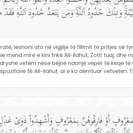
 فَطَلِّقُوهُنَّ لِعِدَّتِهِنَّ وَأَحۡصُوا۟ ٱلۡعِدَّةَۖ وَٱتَّقُوا۟ ٱللَّهَ رَبَّك
َیِّنَةࣲۚ وَتِلۡكَ حُدُودُ ٱللَّهِۚ وَمَن یَتَعَدَّ حُدُودَ ٱللَّهِ فَقَدۡ ظ
ratë, lëshoni ato në vigjilje të fillimit të pritjes së
 mend mirë e kini frikë All-llahut, Zotit tuaj, dhe m
ndryshe vetëm nëse bëjnë ndonjë vepër të keqe të v
ispozitave të All-llahut, ai e ka dëmtuar vetveten. Ti
مَعۡرُوفٍ أَوۡ فَارِقُوهُنَّ بِمَعۡرُوفࣲ وَأَشۡهِدُوا۟ ذَوَیۡ عَدۡلࣲ مِّن