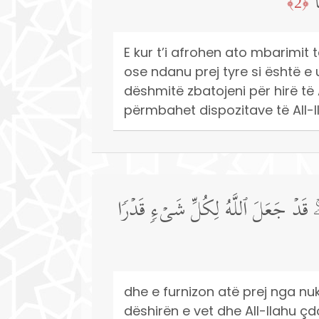
ا
﴿2﴾
E kur t’i afrohen ato mbarimit 
ose ndanu prej tyre si është e
dëshmitë zbatojeni për hirë të A
përmbahet dispozitave të All-lla
ِۦۚ قَدۡ جَعَلَ ٱللَّهُ لِكُلِّ شَیۡءࣲ قَدۡرࣰا
dhe e furnizon atë prej nga nuk 
dëshirën e vet dhe All-llahu çd