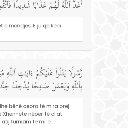
أَعَدَّ ٱللَّهُ لَهُمۡ عَذَابࣰا شَدِیدࣰاۖ فَٱتَّقُوا۟
ët e mendjes. E ju që keni
رَّسُولࣰا یَتۡلُوا۟ عَلَیۡكُمۡ ءَایَـٰتِ ٱللَّهِ م
بِٱللَّهِ وَیَعۡمَلۡ صَـٰلِحࣰا یُدۡخِلۡهُ جَنَّـ
 dhe bënë cepra të mira prej
në Xhennete nëpër të cilat
tij furnizim të mirë...