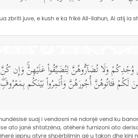
a zbriti juve, e kush e ka frikë All-llahun, Ai atij ia
ِكُمۡ وَلَا تُضَاۤرُّوهُنَّ لِتُضَیِّقُوا۟ عَلَیۡهِنَّۚ وَإِن كُنَّ أُو
 لَكُمۡ فَـَٔاتُوهُنَّ أُجُورَهُنَّ وَأۡتَمِرُوا۟ بَیۡنَكُم بِمَعۡرُوفࣲۖ 
mundësisë suaj i vendosni në ndonjë vend ku banoni
të se ato janë shtatzëna, atëherë furnizoni ato deris
atëherë jepnu atyre shpërblimin që u takon dhe kin