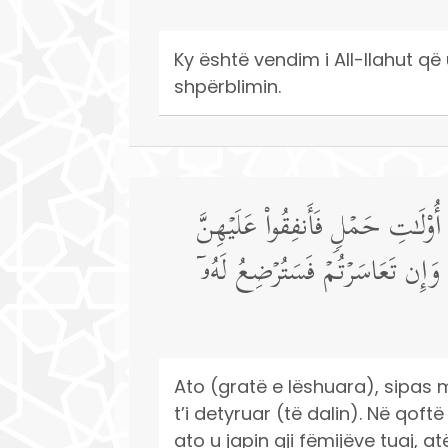
Ky është vendim i All-llahut që u
shpërblimin.
۟لَـٰتِ حَمۡلࣲ فَأَنفِقُوا۟ عَلَیۡهِنَّ
وَإِن تَعَاسَرۡتُمۡ فَسَتُرۡضِعُ لَهُۥۤ
Ato (gratë e lëshuara), sipas 
t’i detyruar (të dalin). Në qof
ato u japin gji fëmijëve tuaj, 