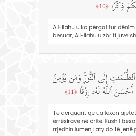
َیۡكُمۡ ذِكۡرࣰا
﴿10﴾
All-llahu u ka përgatitur dënim t
besuar, All-llahu u zbriti juve s
نَ ٱلظُّلُمَـٰتِ إِلَى ٱلنُّورِۚ وَمَن یُؤۡمِنۢ
أَحۡسَنَ ٱللَّهُ لَهُۥ رِزۡقًا
﴿11﴾
Të dërguarit që ua lexon ajetet
errësirave në dritë. Kush i bes
rrjedhin lumenj; aty do të jenë 