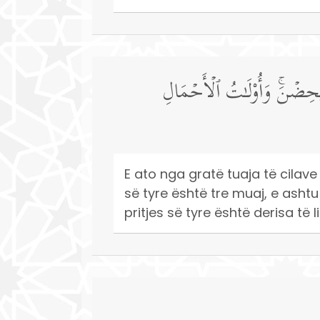
ۡ یَحِضۡنَۚ وَأُو۟لَـٰتُ ٱلۡأَحۡمَالِ
E ato nga gratë tuaja të cilave
së tyre është tre muaj, e asht
pritjes së tyre është derisa të li