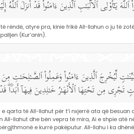
 ٱللَّهَ یَـٰۤأُو۟لِی ٱلۡأَلۡبَـٰبِ ٱلَّذِینَ ءَامَنُوا۟ۚ قَدۡ أَنزَلَ ٱللَّهُ إِل
ë rëndë, atyre pra, kinie frikë All-llahun o ju të zot
hpalljen (Kur’anin).
ُبَیِّنَـٰتࣲ لِّیُخۡرِجَ ٱلَّذِینَ ءَامَنُوا۟ وَعَمِلُوا۟ ٱلصَّـٰلِحَـٰتِ مِ
ٰتࣲ تَجۡرِی مِن تَحۡتِهَا ٱلۡأَنۡهَـٰرُ خَـٰلِدِینَ فِیهَاۤ أَبَدࣰاۖ قَدۡ 
 e qarta të All-llahut për t’i nxjerrë ata që besuan
on All-llahut dhe bën vepra të mira, Ai e shpie atë 
përgjthmonë e kurrë pakëputur. All-llahu i ka dhënë a