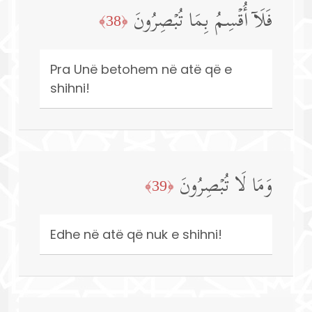
فَلَاۤ أُقۡسِمُ بِمَا تُبۡصِرُونَ
﴿38﴾
Pra Unë betohem në atë që e
shihni!
وَمَا لَا تُبۡصِرُونَ
﴿39﴾
Edhe në atë që nuk e shihni!