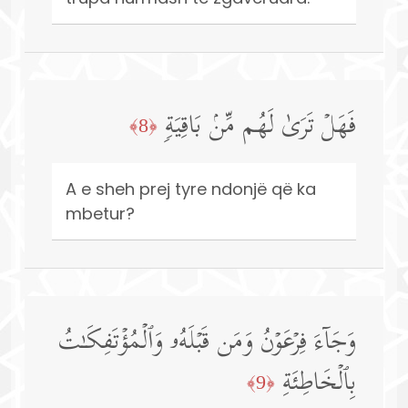
فَهَلۡ تَرَىٰ لَهُم مِّنۢ بَاقِیَةࣲ
﴿8﴾
A e sheh prej tyre ndonjë që ka
mbetur?
وَجَاۤءَ فِرۡعَوۡنُ وَمَن قَبۡلَهُۥ وَٱلۡمُؤۡتَفِكَـٰتُ
بِٱلۡخَاطِئَةِ
﴿9﴾