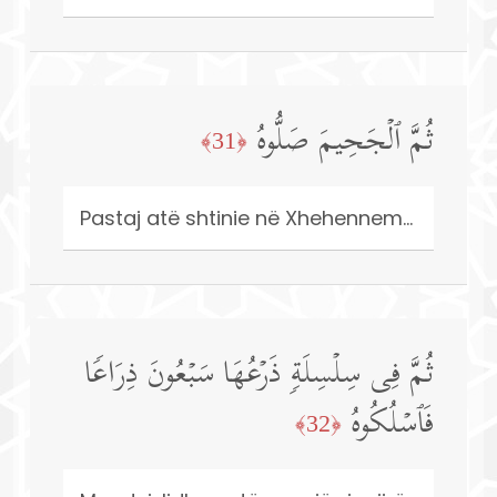
ثُمَّ ٱلۡجَحِیمَ صَلُّوهُ
﴿31﴾
Pastaj atë shtinie në Xhehennem...
ثُمَّ فِی سِلۡسِلَةࣲ ذَرۡعُهَا سَبۡعُونَ ذِرَاعࣰا
فَٱسۡلُكُوهُ
﴿32﴾