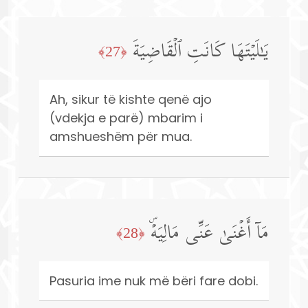
یَـٰلَیۡتَهَا كَانَتِ ٱلۡقَاضِیَةَ
﴿27﴾
Ah, sikur të kishte qenë ajo
(vdekja e parë) mbarim i
amshueshëm për mua.
مَاۤ أَغۡنَىٰ عَنِّی مَالِیَهۡۜ
﴿28﴾
Pasuria ime nuk më bëri fare dobi.