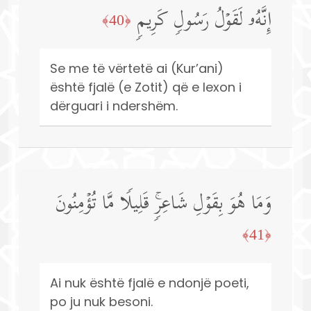
إِنَّهُۥ لَقَوۡلُ رَسُولࣲ كَرِیمࣲ
﴿40﴾
Se me të vërtetë ai (Kur’ani)
është fjalë (e Zotit) që e lexon i
dërguari i ndershëm.
وَمَا هُوَ بِقَوۡلِ شَاعِرࣲۚ قَلِیلࣰا مَّا تُؤۡمِنُونَ
﴿41﴾
Ai nuk është fjalë e ndonjë poeti,
po ju nuk besoni.