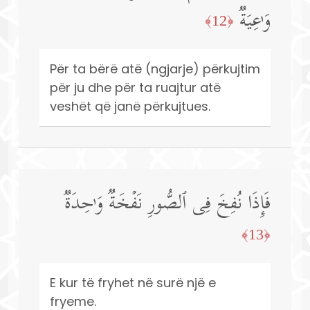
وَ ٰ⁠عِیَةࣱ
﴿12﴾
Për ta bërë atë (ngjarje) përkujtim
për ju dhe për ta ruajtur atë
veshët që janë përkujtues.
فَإِذَا نُفِخَ فِی ٱلصُّورِ نَفۡخَةࣱ وَ ٰ⁠حِدَةࣱ
﴿13﴾
E kur të fryhet në surë një e
fryeme.