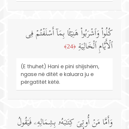
كُلُوا۟ وَٱشۡرَبُوا۟ هَنِیۤـَٔۢا بِمَاۤ أَسۡلَفۡتُمۡ فِی
ٱلۡأَیَّامِ ٱلۡخَالِیَةِ
﴿24﴾
(E thuhet) Hani e pini shijshëm,
ngase në ditët e kaluara ju e
përgatitët këtë.
وَأَمَّا مَنۡ أُوتِیَ كِتَـٰبَهُۥ بِشِمَالِهِۦ فَیَقُولُ