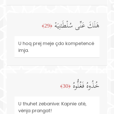
هَلَكَ عَنِّی سُلۡطَـٰنِیَهۡ
﴿29﴾
U hoq prej meje çdo kompetencë
imja.
خُذُوهُ فَغُلُّوهُ
﴿30﴾
U thuhet zebanive: Kapnie atë,
vënja prangat!