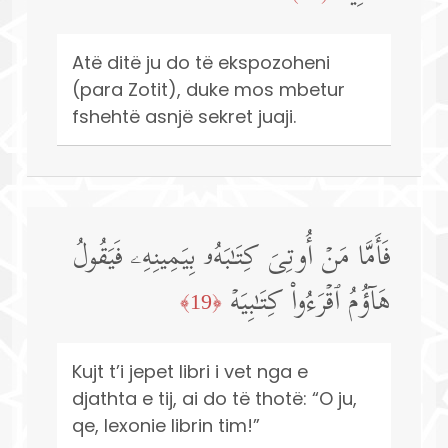
Atë ditë ju do të ekspozoheni
(para Zotit), duke mos mbetur
fshehtë asnjë sekret juaji.
فَأَمَّا مَنۡ أُوتِیَ كِتَـٰبَهُۥ بِیَمِینِهِۦ فَیَقُولُ
هَاۤؤُمُ ٱقۡرَءُوا۟ كِتَـٰبِیَهۡ
﴿19﴾
Kujt t’i jepet libri i vet nga e
djathta e tij, ai do të thotë: “O ju,
qe, lexonie librin tim!”