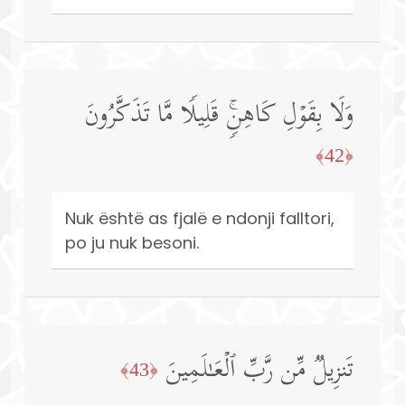
وَلَا بِقَوۡلِ كَاهِنࣲۚ قَلِیلࣰا مَّا تَذَكَّرُونَ
﴿42﴾
Nuk është as fjalë e ndonji falltori,
po ju nuk besoni.
تَنزِیلࣱ مِّن رَّبِّ ٱلۡعَـٰلَمِینَ
﴿43﴾