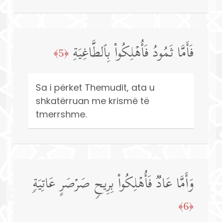
فَأَمَّا ثَمُودُ فَأُهۡلِكُوا۟ بِٱلطَّاغِیَةِ
﴿5﴾
Sa i përket Themudit, ata u
shkatërruan me krismë të
tmerrshme.
وَأَمَّا عَادࣱ فَأُهۡلِكُوا۟ بِرِیحࣲ صَرۡصَرٍ عَاتِیَةࣲ
﴿6﴾