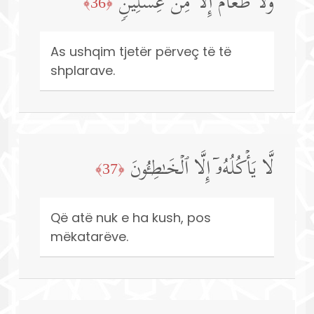
وَلَا طَعَامٌ إِلَّا مِنۡ غِسۡلِینࣲ
﴿36﴾
As ushqim tjetër përveç të të
shplarave.
لَّا یَأۡكُلُهُۥۤ إِلَّا ٱلۡخَـٰطِـُٔونَ
﴿37﴾
Që atë nuk e ha kush, pos
mëkatarëve.