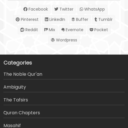
Facebook
Twitter
WhatsApp
Pinterest
LinkedIn
Buffer
Tumblr
Reddit
Mix
Evernote
Pocket
Wordpress
Categories
The Noble Qur'an
Ambiguity
The Tafsirs
َQuran Chapters
Masahif