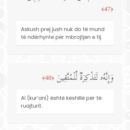
﴿47﴾
Askush prej jush nuk do të mund
të ndërhynte për mbrojtjen e tij.
وَإِنَّهُۥ لَتَذۡكِرَةࣱ لِّلۡمُتَّقِینَ
﴿48﴾
Ai (kur’ani) është këshillë për të
ruajturit.