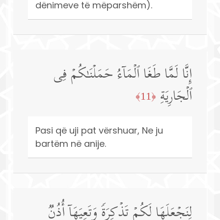
dënimeve të mëparshëm).
إِنَّا لَمَّا طَغَا ٱلۡمَاۤءُ حَمَلۡنَـٰكُمۡ فِی
ٱلۡجَارِیَةِ
﴿11﴾
Pasi që uji pat vërshuar, Ne ju
bartëm në anije.
لِنَجۡعَلَهَا لَكُمۡ تَذۡكِرَةࣰ وَتَعِیَهَاۤ أُذُنࣱ