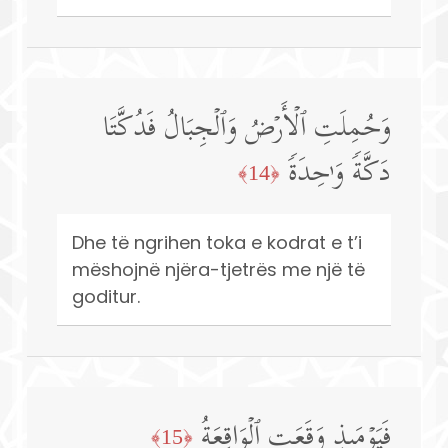
وَحُمِلَتِ ٱلۡأَرۡضُ وَٱلۡجِبَالُ فَدُكَّتَا
دَكَّةࣰ وَ ٰ⁠حِدَةࣰ
﴿14﴾
Dhe të ngrihen toka e kodrat e t’i
mëshojnë njëra-tjetrës me një të
goditur.
فَیَوۡمَىِٕذࣲ وَقَعَتِ ٱلۡوَاقِعَةُ
﴿15﴾