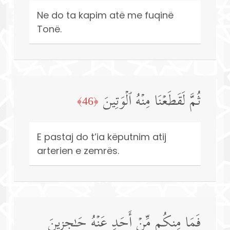
Ne do ta kapim atë me fuqinë
Tonë.
ثُمَّ لَقَطَعۡنَا مِنۡهُ ٱلۡوَتِینَ
﴿46﴾
E pastaj do t’ia këputnim atij
arterien e zemrës.
فَمَا مِنكُم مِّنۡ أَحَدٍ عَنۡهُ حَـٰجِزِینَ