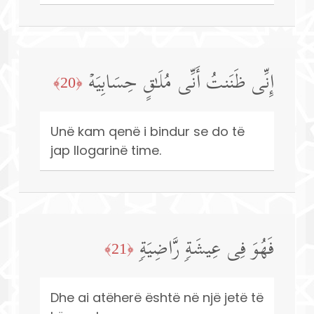
إِنِّی ظَنَنتُ أَنِّی مُلَـٰقٍ حِسَابِیَهۡ
﴿20﴾
Unë kam qenë i bindur se do të
jap llogarinë time.
فَهُوَ فِی عِیشَةࣲ رَّاضِیَةࣲ
﴿21﴾
Dhe ai atëherë është në një jetë të