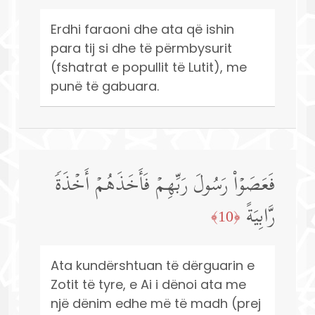
Erdhi faraoni dhe ata që ishin
para tij si dhe të përmbysurit
(fshatrat e popullit të Lutit), me
punë të gabuara.
فَعَصَوۡا۟ رَسُولَ رَبِّهِمۡ فَأَخَذَهُمۡ أَخۡذَةࣰ
رَّابِیَةً
﴿10﴾
Ata kundërshtuan të dërguarin e
Zotit të tyre, e Ai i dënoi ata me
një dënim edhe më të madh (prej