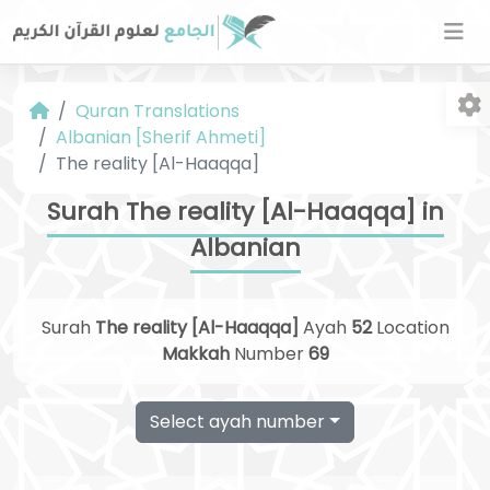
Quran Translations
Albanian [Sherif Ahmeti]
The reality [Al-Haaqqa]
Surah The reality [Al-Haaqqa] in
Albanian
Fo
Surah
The reality [Al-Haaqqa]
Ayah
52
Location
Makkah
Number
69
Select ayah number