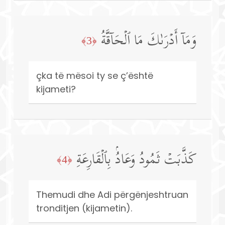
وَمَاۤ أَدۡرَىٰكَ مَا ٱلۡحَاۤقَّةُ
﴿3﴾
çka të mësoi ty se ç’është
kijameti?
كَذَّبَتۡ ثَمُودُ وَعَادُۢ بِٱلۡقَارِعَةِ
﴿4﴾
Themudi dhe Adi përgënjeshtruan
tronditjen (kijametin).