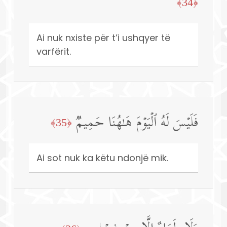
﴿34﴾
Ai nuk nxiste për t’i ushqyer të
varfërit.
فَلَیۡسَ لَهُ ٱلۡیَوۡمَ هَـٰهُنَا حَمِیمࣱ
﴿35﴾
Ai sot nuk ka këtu ndonjë mik.