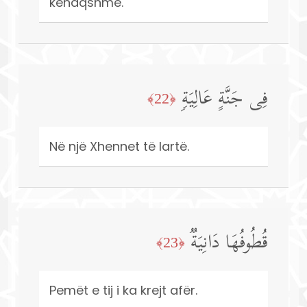
kënaqshme.
فِی جَنَّةٍ عَالِیَةࣲ
﴿22﴾
Në një Xhennet të lartë.
قُطُوفُهَا دَانِیَةࣱ
﴿23﴾
Pemët e tij i ka krejt afër.