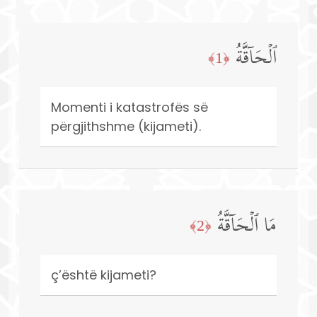
ٱلۡحَاۤقَّةُ
﴿1﴾
Momenti i katastrofës së
përgjithshme (kijameti).
مَا ٱلۡحَاۤقَّةُ
﴿2﴾
ç’është kijameti?