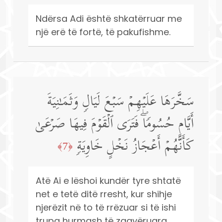
Ndërsa Adi është shkatërruar me
një erë të fortë, të pakufishme.
سَخَّرَهَا عَلَیۡهِمۡ سَبۡعَ لَیَالࣲ وَثَمَـٰنِیَةَ
أَیَّامٍ حُسُومࣰاۖ فَتَرَى ٱلۡقَوۡمَ فِیهَا صَرۡعَىٰ
كَأَنَّهُمۡ أَعۡجَازُ نَخۡلٍ خَاوِیَةࣲ
﴿7﴾
Atë Ai e lëshoi kundër tyre shtatë
net e tetë ditë rresht, kur shihje
njerëzit në to të rrëzuar si të ishi
trupa hurmash të zgavëruara.