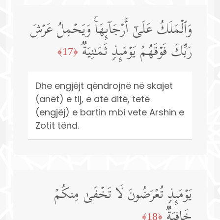
وَٱلۡمَلَكُ عَلَىٰۤ أَرۡجَاۤىِٕهَاۚ وَیَحۡمِلُ عَرۡشَ
رَبِّكَ فَوۡقَهُمۡ یَوۡمَىِٕذࣲ ثَمَـٰنِیَةࣱ
﴿17﴾
Dhe engjëjt qëndrojnë në skajet
(anët) e tij, e atë ditë, tetë
(engjëj) e bartin mbi vete Arshin e
Zotit tënd.
یَوۡمَىِٕذࣲ تُعۡرَضُونَ لَا تَخۡفَىٰ مِنكُمۡ
خَافِیَةࣱ
﴿18﴾