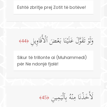
Është zbritje prej Zotit të botëve!
وَلَوۡ تَقَوَّلَ عَلَیۡنَا بَعۡضَ ٱلۡأَقَاوِیلِ
﴿44﴾
Sikur të trillonte ai (Muhammedi)
për Ne ndonjë fjalë!
لَأَخَذۡنَا مِنۡهُ بِٱلۡیَمِینِ
﴿45﴾