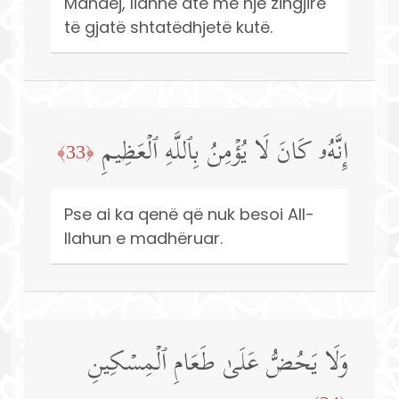
Mandej, lidhne atë me një zingjirë
të gjatë shtatëdhjetë kutë.
إِنَّهُۥ كَانَ لَا یُؤۡمِنُ بِٱللَّهِ ٱلۡعَظِیمِ
﴿33﴾
Pse ai ka qenë që nuk besoi All-
llahun e madhëruar.
وَلَا یَحُضُّ عَلَىٰ طَعَامِ ٱلۡمِسۡكِینِ