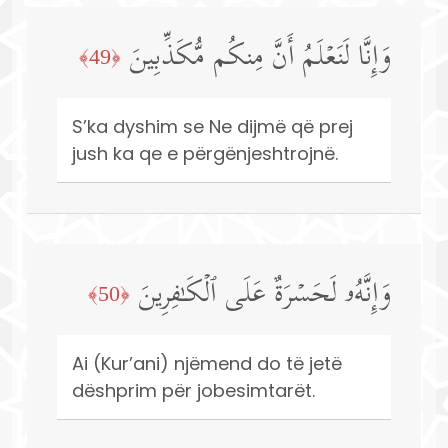
وَإِنَّا لَنَعۡلَمُ أَنَّ مِنكُم مُّكَذِّبِینَ
﴿49﴾
S’ka dyshim se Ne dijmë që prej
jush ka qe e përgënjeshtrojnë.
وَإِنَّهُۥ لَحَسۡرَةٌ عَلَى ٱلۡكَـٰفِرِینَ
﴿50﴾
Ai (Kur’ani) njëmend do të jetë
dëshprim për jobesimtarët.