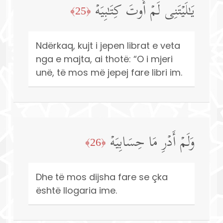
یَـٰلَیۡتَنِی لَمۡ أُوتَ كِتَـٰبِیَهۡ
﴿25﴾
Ndërkaq, kujt i jepen librat e veta
nga e majta, ai thotë: “O i mjeri
unë, të mos më jepej fare libri im.
وَلَمۡ أَدۡرِ مَا حِسَابِیَهۡ
﴿26﴾
Dhe të mos dijsha fare se çka
është llogaria ime.