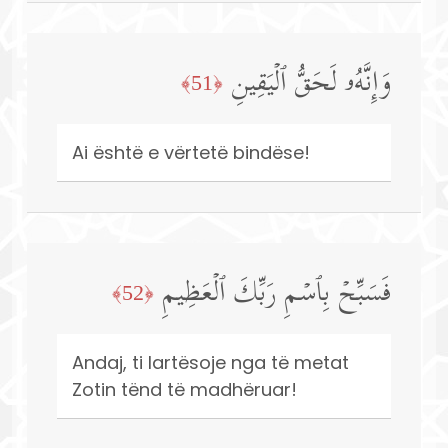
وَإِنَّهُۥ لَحَقُّ ٱلۡیَقِینِ
﴿51﴾
Ai është e vërtetë bindëse!
فَسَبِّحۡ بِٱسۡمِ رَبِّكَ ٱلۡعَظِیمِ
﴿52﴾
Andaj, ti lartësoje nga të metat
Zotin tënd të madhëruar!