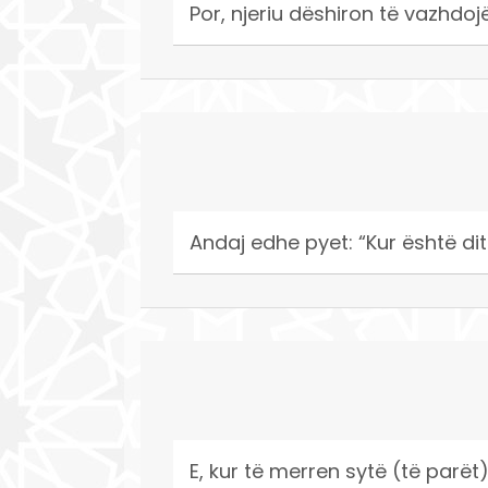
Por, njeriu dëshiron të vazhdo
Andaj edhe pyet: “Kur është dit
E, kur të merren sytë (të parët