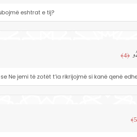
ubojmë eshtrat e tij?
ُۥ
﴿4﴾
e Ne jemi të zotët t’ia rikrijojmë si kanë qenë edhe