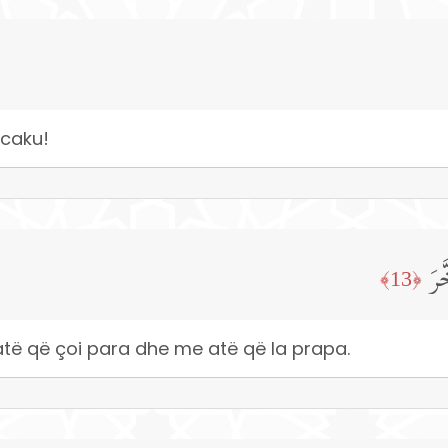
 caku!
َرَ
﴿13﴾
 atë që çoi para dhe me atë që la prapa.