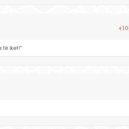
﴿
 të iket!”