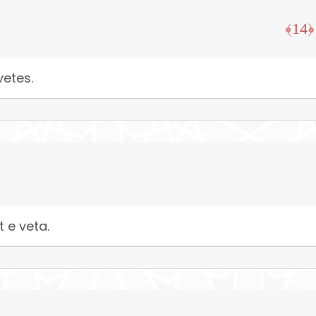
﴿14﴾
vetes.
 e veta.