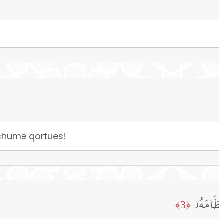
 shumë qortues!
َامَهُۥ
﴿3﴾