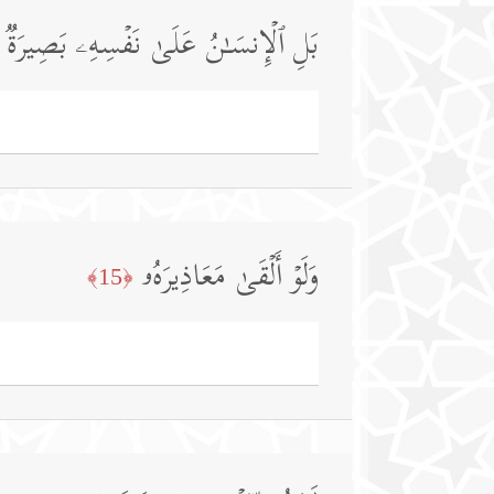
بَلِ ٱلۡإِنسَـٰنُ عَلَىٰ نَفۡسِهِۦ بَصِیرَةࣱ
وَلَوۡ أَلۡقَىٰ مَعَاذِیرَهُۥ
﴿15﴾