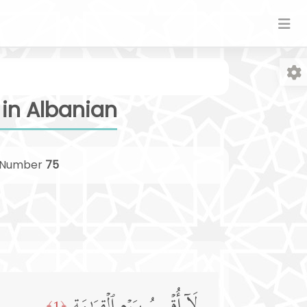
 in Albanian
Number
75
Fo
﴿1﴾