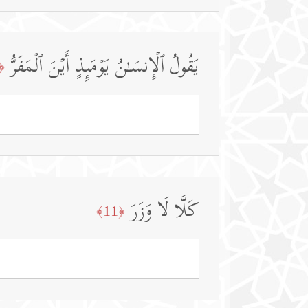
یَقُولُ ٱلۡإِنسَـٰنُ یَوۡمَىِٕذٍ أَیۡنَ ٱلۡمَفَرُّ
10﴾
كَلَّا لَا وَزَرَ
﴿11﴾