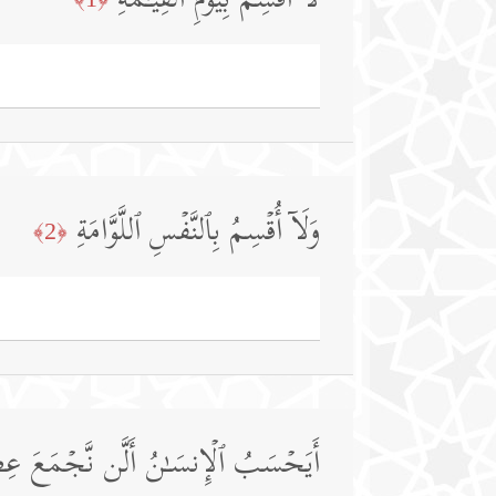
لَاۤ أُقۡسِمُ بِیَوۡمِ ٱلۡقِیَـٰمَةِ
وَلَاۤ أُقۡسِمُ بِٱلنَّفۡسِ ٱللَّوَّامَةِ
﴿2﴾
أَیَحۡسَبُ ٱلۡإِنسَـٰنُ أَلَّن نَّجۡمَعَ عِظ