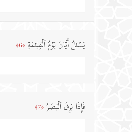
یَسۡـَٔلُ أَیَّانَ یَوۡمُ ٱلۡقِیَـٰمَةِ
﴿6﴾
فَإِذَا بَرِقَ ٱلۡبَصَرُ
﴿7﴾