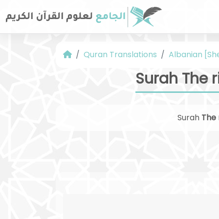
Quran Translations
Albanian [Sh
Surah The r
Surah
The 