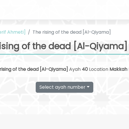
erif Ahmeti]
The rising of the dead [Al-Qiyama]
ising of the dead [Al-Qiyama]
rising of the dead [Al-Qiyama]
Ayah
40
Location
Makkah
Select ayah number