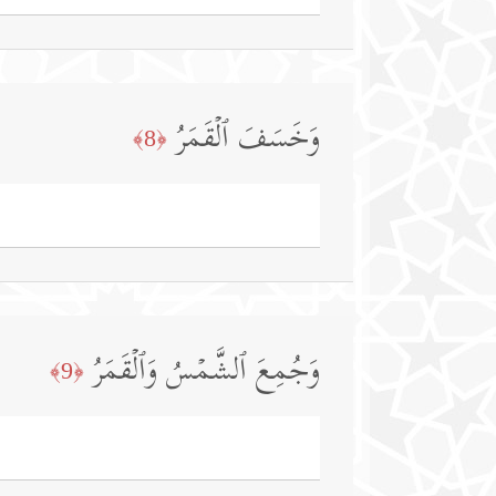
وَخَسَفَ ٱلۡقَمَرُ
﴿8﴾
وَجُمِعَ ٱلشَّمۡسُ وَٱلۡقَمَرُ
﴿9﴾