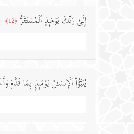
إِلَىٰ رَبِّكَ یَوۡمَىِٕذٍ ٱلۡمُسۡتَقَرُّ
﴿12﴾
یُنَبَّؤُا۟ ٱلۡإِنسَـٰنُ یَوۡمَىِٕذِۭ بِمَا قَدَّمَ وَأَخّ