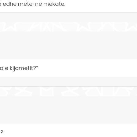
jë edhe mëtej në mëkate.
a e kijametit?”
)?