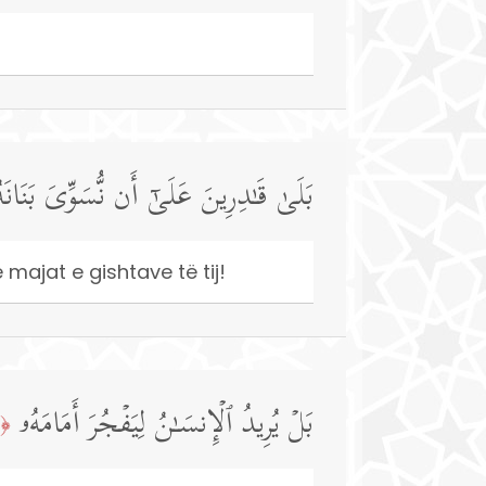
بَلَىٰ قَـٰدِرِینَ عَلَىٰۤ أَن نُّسَوِّیَ بَنَانَه
 majat e gishtave të tij!
بَلۡ یُرِیدُ ٱلۡإِنسَـٰنُ لِیَفۡجُرَ أَمَامَهُۥ
﴿5﴾