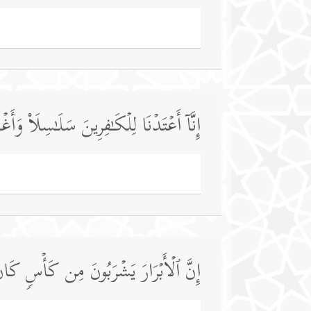
إِنَّاۤ أَعۡتَدۡنَا لِلۡكَـٰفِرِینَ سَلَـٰسِلَا۟ وَأَغۡ
إِنَّ ٱلۡأَبۡرَارَ یَشۡرَبُونَ مِن كَأۡسࣲ كَان