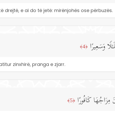
 drejtë, e ai do të jetë: mirënjohës ose përbuzës.
لَـٰلࣰا وَسَعِیرًا
﴿4﴾
itur zinxhirë, pranga e zjarr.
َ مِزَاجُهَا كَافُورًا
﴿5﴾