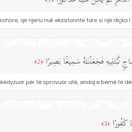
دَّهۡرِ لَمۡ یَكُن شَیۡـࣰٔا مَّذۡكُورًا
kohore, që njeriu nuk ekzistonnte fare si një diçka 
اجࣲ نَّبۡتَلِیهِ فَجَعَلۡنَـٰهُ سَمِیعَۢا بَصِیرًا
﴿2﴾
shkëdyzuar për të sprovuar atë, andaj e bëmë të dë
َا كَفُورًا
﴿3﴾