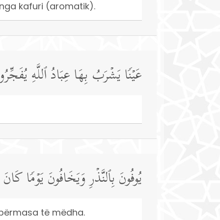
nga kafuri (aromatik).
عَیۡنࣰا یَشۡرَبُ بِهَا عِبَادُ ٱللَّهِ یُفَجِّرُو
یُوفُونَ بِٱلنَّذۡرِ وَیَخَافُونَ یَوۡمࣰا كَانَ 
ka përmasa të mëdha.