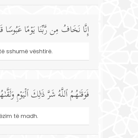
إِنَّا نَخَافُ مِن رَّبِّنَا یَوۡمًا عَبُوسࣰا قَم
htë sshumë vështirë.
فَوَقَىٰهُمُ ٱللَّهُ شَرَّ ذَ ٰ⁠لِكَ ٱلۡیَوۡمِ وَلَقَّ
 gëzim të madh.