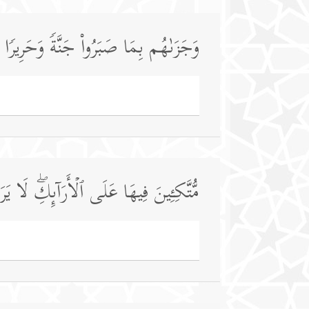
وَجَزَىٰهُم بِمَا صَبَرُوا۟ جَنَّةࣰ وَحَرِیرࣰا
مُّتَّكِـِٔینَ فِیهَا عَلَى ٱلۡأَرَاۤىِٕكِۖ لَا یَ