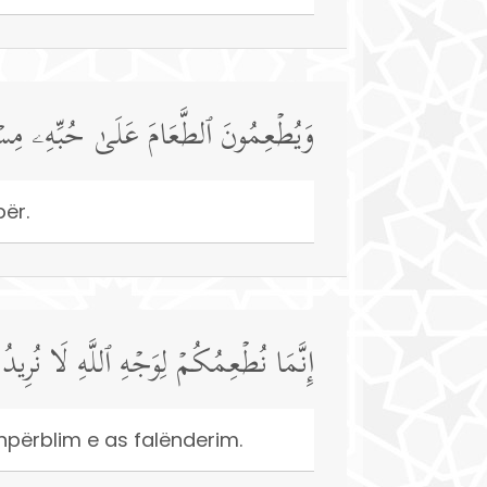
وَیُطۡعِمُونَ ٱلطَّعَامَ عَلَىٰ حُبِّهِۦ مِسۡك
bër.
إِنَّمَا نُطۡعِمُكُمۡ لِوَجۡهِ ٱللَّهِ لَا نُرِی
shpërblim e as falënderim.