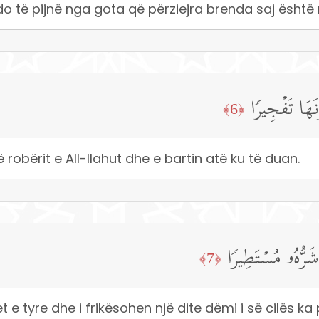
o të pijnë nga gota që përziejra brenda saj është 
نَهَا تَفۡجِیرࣰا
﴿6﴾
në robërit e All-llahut dhe e bartin atë ku të duan.
شَرُّهُۥ مُسۡتَطِیرࣰا
﴿7﴾
 e tyre dhe i frikësohen një dite dëmi i së cilës 