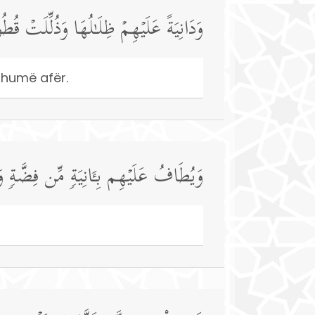
وَدَانِیَةً عَلَیۡهِمۡ ظِلَـٰلُهَا وَذُلِّلَتۡ قُطُو
shumë afër.
وَیُطَافُ عَلَیۡهِم بِـَٔانِیَةࣲ مِّن فِضَّةࣲ و