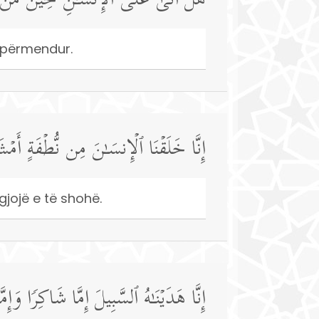
هَلۡ أَتَىٰ عَلَى ٱلۡإِنسَـٰنِ حِینࣱ مِّنَ ٱل
i përmendur.
إِنَّا خَلَقۡنَا ٱلۡإِنسَـٰنَ مِن نُّطۡفَةٍ أَمۡشَ
gjojë e të shohë.
إِنَّا هَدَیۡنَـٰهُ ٱلسَّبِیلَ إِمَّا شَاكِرࣰا وَإِمّ