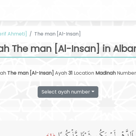
erif Ahmeti]
The man [Al-Insan]
ah The man [Al-Insan] in Alba
rah
The man [Al-Insan]
Ayah
31
Location
Madinah
Numbe
Select ayah number
﴿1﴾