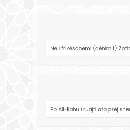
Ne i frikësohemi (dënimit) Zoti
Po All-llahu i ruajti ata prej s