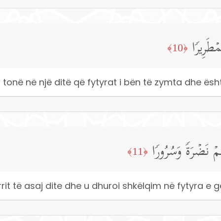
ۡطَرِیرࣰا
﴿10﴾
t tonë në një ditë që fytyrat i bën të zymta dhe ës
ىٰهُمۡ نَضۡرَةࣰ وَسُرُورࣰا
﴿11﴾
herrit të asaj dite dhe u dhuroi shkëlqim në fytyra e