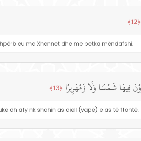
﴿12﴾
 shpërbleu me Xhennet dhe me petka mëndafshi.
رَوۡنَ فِیهَا شَمۡسࣰا وَلَا زَمۡهَرِیرࣰا
﴿13﴾
kë dh aty nk shohin as diell (vapë) e as të ftohtë.