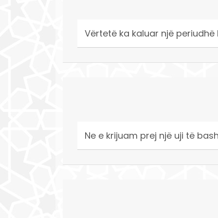
Vërtetë ka kaluar një periudhë 
Ne e krijuam prej një uji të ba