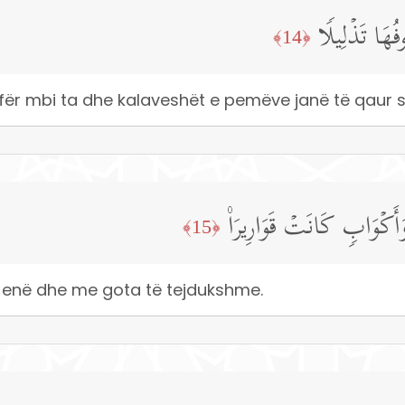
فُهَا تَذۡلِیلࣰا
﴿14﴾
afër mbi ta dhe kalaveshët e pemëve janë të qaur 
َأَكۡوَابࣲ كَانَتۡ قَوَارِیرَا۠
﴿15﴾
 enë dhe me gota të tejdukshme.