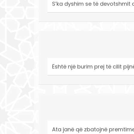
S’ka dyshim se të devotshmit d
Është një burim prej të cilit pij
Ata janë që zbatojnë premtimet