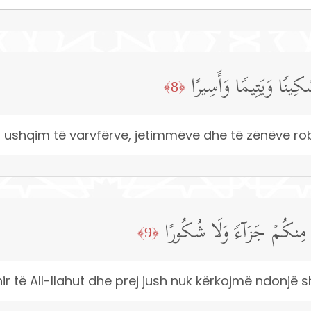
ِینࣰا وَیَتِیمࣰا وَأَسِیرًا
﴿8﴾
pin ushqim të varvfërve, jetimmëve dhe të zënëve ro
دُ مِنكُمۡ جَزَاۤءࣰ وَلَا شُكُورًا
﴿9﴾
r të All-llahut dhe prej jush nuk kërkojmë ndonjë 