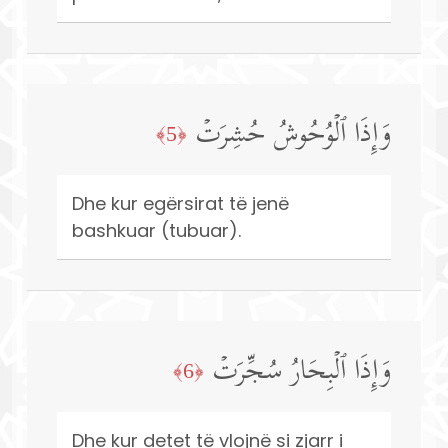
وَإِذَا ٱلۡوُحُوشُ حُشِرَتۡ
﴿5﴾
Dhe kur egërsirat të jenë
bashkuar (tubuar).
وَإِذَا ٱلۡبِحَارُ سُجِّرَتۡ
﴿6﴾
Dhe kur detet të vlojnë si zjarr i