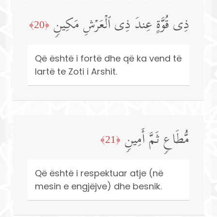
ذِی قُوَّةٍ عِندَ ذِی ٱلۡعَرۡشِ مَكِینࣲ
﴿20﴾
Që është i fortë dhe që ka vend të
lartë te Zoti i Arshit.
مُّطَاعࣲ ثَمَّ أَمِینࣲ
﴿21﴾
Që është i respektuar atje (në
mesin e engjëjve) dhe besnik.