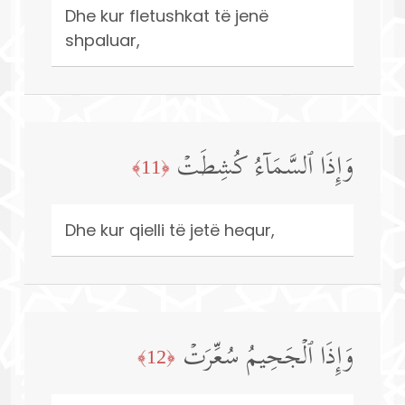
Dhe kur fletushkat të jenë
shpaluar,
وَإِذَا ٱلسَّمَاۤءُ كُشِطَتۡ
﴿11﴾
Dhe kur qielli të jetë hequr,
وَإِذَا ٱلۡجَحِیمُ سُعِّرَتۡ
﴿12﴾