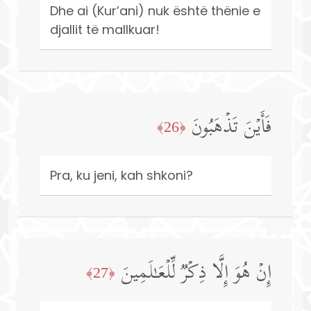
Dhe ai (Kur’ani) nuk është thënie e
djallit të mallkuar!
فَأَیۡنَ تَذۡهَبُونَ
﴿26﴾
Pra, ku jeni, kah shkoni?
إِنۡ هُوَ إِلَّا ذِكۡرࣱ لِّلۡعَـٰلَمِینَ
﴿27﴾