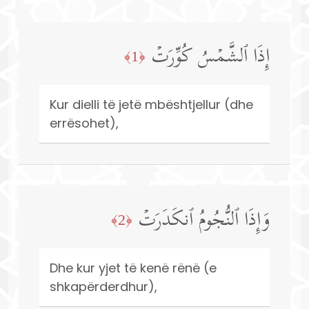
إِذَا ٱلشَّمۡسُ كُوِّرَتۡ
﴿1﴾
Kur dielli të jetë mbështjellur (dhe
errësohet),
وَإِذَا ٱلنُّجُومُ ٱنكَدَرَتۡ
﴿2﴾
Dhe kur yjet të kenë rënë (e
shkapërderdhur),