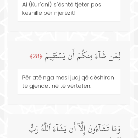
Ai (Kur’ani) s’është tjetër pos
këshillë për njerëzit!
لِمَن شَاۤءَ مِنكُمۡ أَن یَسۡتَقِیمَ
﴿28﴾
Për atë nga mesi juaj që dëshiron
të gjendet në të vërtetën.
وَمَا تَشَاۤءُونَ إِلَّاۤ أَن یَشَاۤءَ ٱللَّهُ رَبُّ