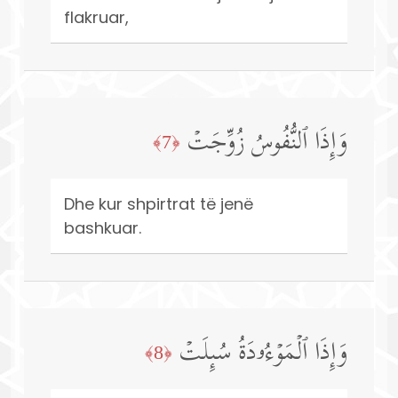
flakruar,
وَإِذَا ٱلنُّفُوسُ زُوِّجَتۡ
﴿7﴾
Dhe kur shpirtrat të jenë
bashkuar.
وَإِذَا ٱلۡمَوۡءُۥدَةُ سُىِٕلَتۡ
﴿8﴾