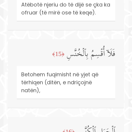
Atëbotë njeriu do të dijë se çka ka
ofruar (të mirë ose të keqe).
فَلَاۤ أُقۡسِمُ بِٱلۡخُنَّسِ
﴿15﴾
Betohem fuqimisht në yjet që
tërhiqen (ditën, e ndriçojnë
natën),
﴿16﴾