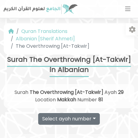
Quran Translations
Albanian [Sherif Ahmeti]
The Overthrowing [At-Takwir]
Surah The Overthrowing [At-Takwir]
in Albanian
Fo
Surah
The Overthrowing [At-Takwir]
Ayah
29
Location
Makkah
Number
81
Select ayah number