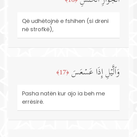
ٱلۡجَوَارِ ٱلۡكُنَّسِ
Që udhëtojnë e fshihen (si dreni
në strofkë),
وَٱلَّیۡلِ إِذَا عَسۡعَسَ
﴿17﴾
Pasha natën kur ajo ia beh me
errësirë.