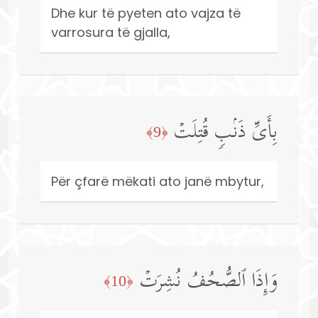
Dhe kur të pyeten ato vajza të
varrosura të gjalla,
بِأَیِّ ذَنۢبࣲ قُتِلَتۡ
﴿9﴾
Për çfarë mëkati ato janë mbytur,
وَإِذَا ٱلصُّحُفُ نُشِرَتۡ
﴿10﴾