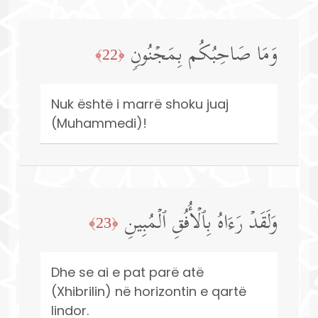
وَمَا صَاحِبُكُم بِمَجۡنُونࣲ
﴿22﴾
Nuk është i marrë shoku juaj
(Muhammedi)!
وَلَقَدۡ رَءَاهُ بِٱلۡأُفُقِ ٱلۡمُبِینِ
﴿23﴾
Dhe se ai e pat parë atë
(Xhibrilin) në horizontin e qartë
lindor.