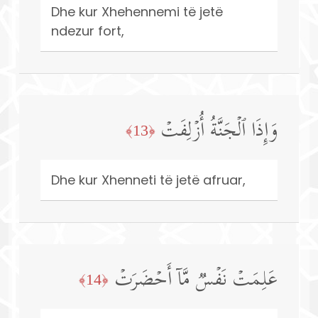
Dhe kur Xhehennemi të jetë
ndezur fort,
وَإِذَا ٱلۡجَنَّةُ أُزۡلِفَتۡ
﴿13﴾
Dhe kur Xhenneti të jetë afruar,
عَلِمَتۡ نَفۡسࣱ مَّاۤ أَحۡضَرَتۡ
﴿14﴾