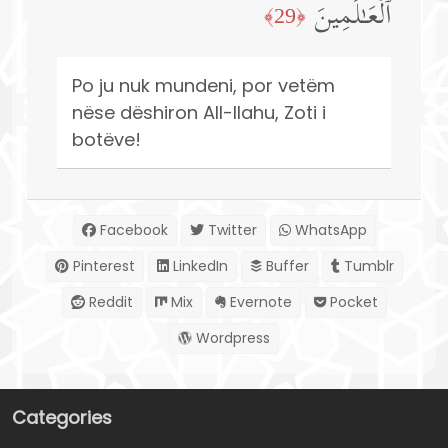
ٱلۡعَـٰلَمِینَ
﴿29﴾
Po ju nuk mundeni, por vetëm
nëse dëshiron All-llahu, Zoti i
botëve!
Facebook
Twitter
WhatsApp
Pinterest
LinkedIn
Buffer
Tumblr
Reddit
Mix
Evernote
Pocket
Wordpress
Categories