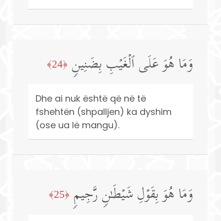
وَمَا هُوَ عَلَى ٱلۡغَیۡبِ بِضَنِینࣲ
﴿24﴾
Dhe ai nuk është që në të
fshehtën (shpalljen) ka dyshim
(ose ua lë mangu).
وَمَا هُوَ بِقَوۡلِ شَیۡطَـٰنࣲ رَّجِیمࣲ
﴿25﴾