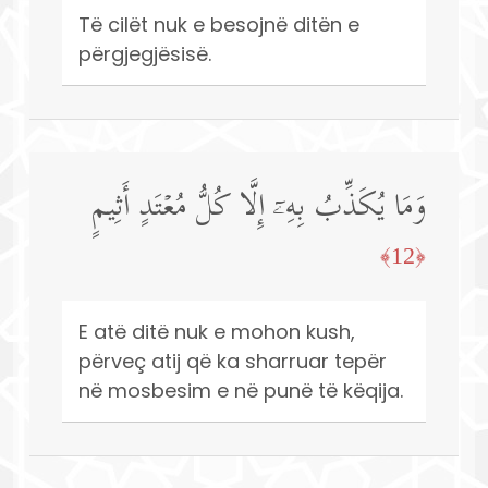
Të cilët nuk e besojnë ditën e
përgjegjësisë.
وَمَا یُكَذِّبُ بِهِۦۤ إِلَّا كُلُّ مُعۡتَدٍ أَثِیمٍ
﴿12﴾
E atë ditë nuk e mohon kush,
përveç atij që ka sharruar tepër
në mosbesim e në punë të këqija.