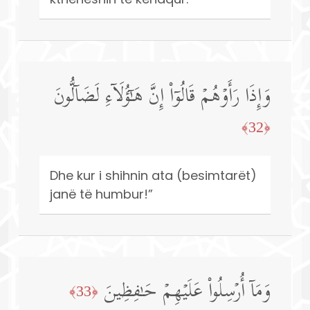
وَإِذَا رَأَوۡهُمۡ قَالُوۤا۟ إِنَّ هَـٰۤؤُلَاۤءِ لَضَاۤلُّونَ
﴿32﴾
Dhe kur i shihnin ata (besimtarët)
janë të humbur!”
وَمَاۤ أُرۡسِلُوا۟ عَلَیۡهِمۡ حَـٰفِظِینَ
﴿33﴾