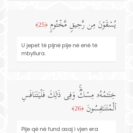
یُسۡقَوۡنَ مِن رَّحِیقࣲ مَّخۡتُومٍ
﴿25﴾
U jepet të pijnë pije në enë të
mbyllura.
خِتَـٰمُهُۥ مِسۡكࣱۚ وَفِی ذَ ٰ⁠لِكَ فَلۡیَتَنَافَسِ
ٱلۡمُتَنَـٰفِسُونَ
﴿26﴾
Pije që në fund asaj i vjen era