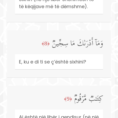
të këqijave më të dëmshme).
وَمَاۤ أَدۡرَىٰكَ مَا سِجِّینࣱ
﴿8﴾
E, ku e di ti se ç’është sixhini?
كِتَـٰبࣱ مَّرۡقُومࣱ
﴿9﴾
Ai është një libër i qendisur (në një