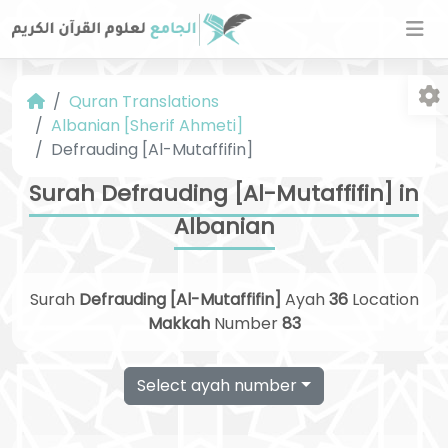
Quran Translations
Albanian [Sherif Ahmeti]
Defrauding [Al-Mutaffifin]
Surah Defrauding [Al-Mutaffifin] in
Albanian
Fo
Surah
Defrauding [Al-Mutaffifin]
Ayah
36
Location
Makkah
Number
83
Select ayah number