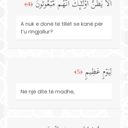
أَلَا یَظُنُّ أُو۟لَـٰۤىِٕكَ أَنَّهُم مَّبۡعُوثُونَ
﴿4﴾
A nuk e donë të tillët se kanë për
t’u ringjallur?
لِیَوۡمٍ عَظِیمࣲ
﴿5﴾
Në një ditë të madhe,