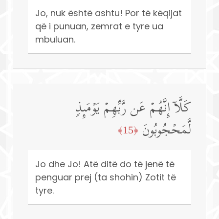
Jo, nuk është ashtu! Por të këqijat
që i punuan, zemrat e tyre ua
mbuluan.
كَلَّاۤ إِنَّهُمۡ عَن رَّبِّهِمۡ یَوۡمَىِٕذࣲ
لَّمَحۡجُوبُونَ
﴿15﴾
Jo dhe Jo! Atë ditë do të jenë të
penguar prej (ta shohin) Zotit të
tyre.