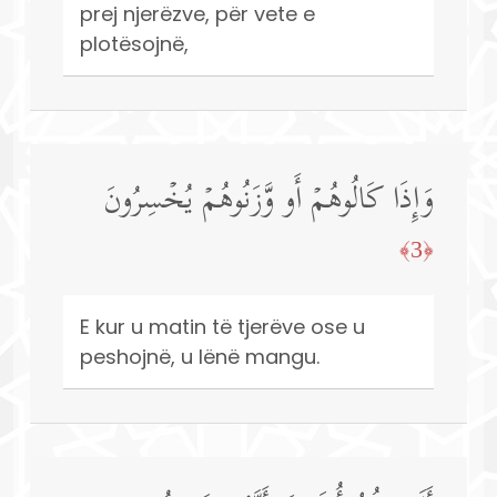
prej njerëzve, për vete e
plotësojnë,
وَإِذَا كَالُوهُمۡ أَو وَّزَنُوهُمۡ یُخۡسِرُونَ
﴿3﴾
E kur u matin të tjerëve ose u
peshojnë, u lënë mangu.