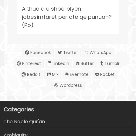
A thua a u shpërblyen
jobesimtarët për atë që punuan?
(Po)
Facebook
Twitter
WhatsApp
Pinterest
LinkedIn
Buffer
Tumblr
Reddit
Mix
Evernote
Pocket
Wordpress
Categories
The Noble Qur'an
Ambiguity