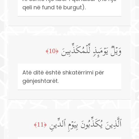
qeli në fund të burgut).
وَیۡلࣱ یَوۡمَىِٕذࣲ لِّلۡمُكَذِّبِینَ
﴿10﴾
Atë ditë është shkatërrimi për
gënjeshtarët.
ٱلَّذِینَ یُكَذِّبُونَ بِیَوۡمِ ٱلدِّینِ
﴿11﴾