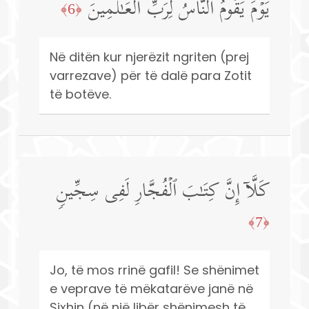
یَوۡمَ یَقُومُ ٱلنَّاسُ لِرَبِّ ٱلۡعَـٰلَمِینَ
﴿6﴾
Në ditën kur njerëzit ngriten (prej
varrezave) për të dalë para Zotit
të botëve.
كَلَّاۤ إِنَّ كِتَـٰبَ ٱلۡفُجَّارِ لَفِی سِجِّینࣲ
﴿7﴾
Jo, të mos rrinë gafil! Se shënimet
e veprave të mëkatarëve janë në
Sixhin (në një libër shënimesh të