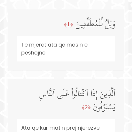
وَیۡلࣱ لِّلۡمُطَفِّفِینَ
﴿1﴾
Të mjerët ata që masin e
peshojnë.
ٱلَّذِینَ إِذَا ٱكۡتَالُوا۟ عَلَى ٱلنَّاسِ
یَسۡتَوۡفُونَ
﴿2﴾
Ata që kur matin prej njerëzve