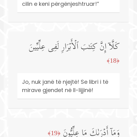
cilin e keni përgënjeshtruar!”
كَلَّاۤ إِنَّ كِتَـٰبَ ٱلۡأَبۡرَارِ لَفِی عِلِّیِّینَ
﴿18﴾
Jo, nuk janë të njejtë! Se libri i të
mirave gjendet në Il-lijjinë!
وَمَاۤ أَدۡرَىٰكَ مَا عِلِّیُّونَ
﴿19﴾