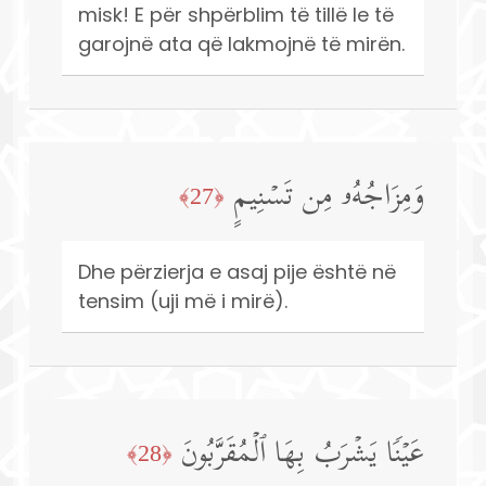
misk! E për shpërblim të tillë le të
garojnë ata që lakmojnë të mirën.
وَمِزَاجُهُۥ مِن تَسۡنِیمٍ
﴿27﴾
Dhe përzierja e asaj pije është në
tensim (uji më i mirë).
عَیۡنࣰا یَشۡرَبُ بِهَا ٱلۡمُقَرَّبُونَ
﴿28﴾