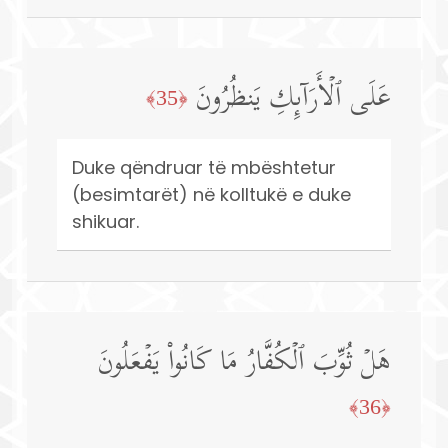
عَلَى ٱلۡأَرَاۤىِٕكِ یَنظُرُونَ
﴿35﴾
Duke qëndruar të mbështetur
(besimtarët) në kolltukë e duke
shikuar.
هَلۡ ثُوِّبَ ٱلۡكُفَّارُ مَا كَانُوا۟ یَفۡعَلُونَ
﴿36﴾