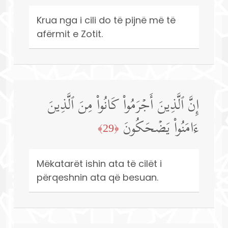
Krua nga i cili do të pijnë më të
afërmit e Zotit.
إِنَّ ٱلَّذِینَ أَجۡرَمُوا۟ كَانُوا۟ مِنَ ٱلَّذِینَ
ءَامَنُوا۟ یَضۡحَكُونَ
﴿29﴾
Mëkatarët ishin ata të cilët i
përqeshnin ata që besuan.