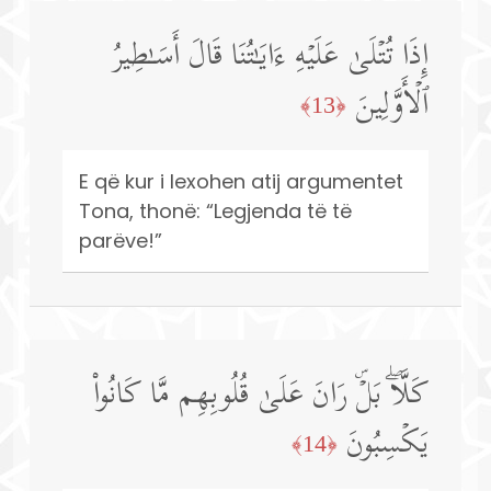
إِذَا تُتۡلَىٰ عَلَیۡهِ ءَایَـٰتُنَا قَالَ أَسَـٰطِیرُ
ٱلۡأَوَّلِینَ
﴿13﴾
E që kur i lexohen atij argumentet
Tona, thonë: “Legjenda të të
parëve!”
كَلَّاۖ بَلۡۜ رَانَ عَلَىٰ قُلُوبِهِم مَّا كَانُوا۟
یَكۡسِبُونَ
﴿14﴾