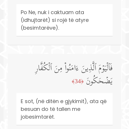
Po Ne, nuk i caktuam ata
(idhujtarët) si rojë të atyre
(besimtarëve).
فَٱلۡیَوۡمَ ٱلَّذِینَ ءَامَنُوا۟ مِنَ ٱلۡكُفَّارِ
یَضۡحَكُونَ
﴿34﴾
E sot, (në ditën e gjykimit), ata që
besuan do të tallen me
jobesimtarët.