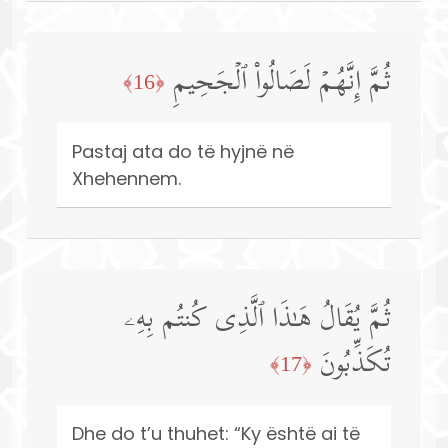
ثُمَّ إِنَّهُمۡ لَصَالُوا۟ ٱلۡجَحِیمِ
﴿16﴾
Pastaj ata do të hyjnë në
Xhehennem.
ثُمَّ یُقَالُ هَـٰذَا ٱلَّذِی كُنتُم بِهِۦ
تُكَذِّبُونَ
﴿17﴾
Dhe do t’u thuhet: “Ky është ai të