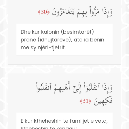
وَإِذَا مَرُّوا۟ بِهِمۡ یَتَغَامَزُونَ
﴿30﴾
Dhe kur kalonin (besimtarët)
pranë (idhujtarëve), ata ia bënin
me sy njëri-tjetrit.
وَإِذَا ٱنقَلَبُوۤا۟ إِلَىٰۤ أَهۡلِهِمُ ٱنقَلَبُوا۟
فَكِهِینَ
﴿31﴾
E kur ktheheshin te familjet e veta,
ktheheshin të kënaqur.