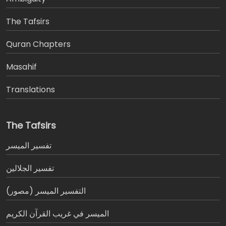
The Tafsirs
َQuran Chapters
Masahif
Translations
The Tafsirs
تفسير المیسر
تفسير الجلالين
التفسير الميسر (مصور)
الميسر في غريب القرآن الكريم