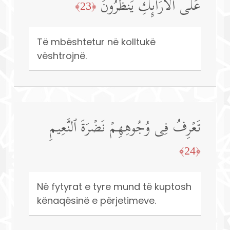
عَلَى ٱلۡأَرَاۤىِٕكِ یَنظُرُونَ
﴿23﴾
Të mbështetur në kolltukë
vështrojnë.
تَعۡرِفُ فِی وُجُوهِهِمۡ نَضۡرَةَ ٱلنَّعِیمِ
﴿24﴾
Në fytyrat e tyre mund të kuptosh
kënaqësinë e përjetimeve.