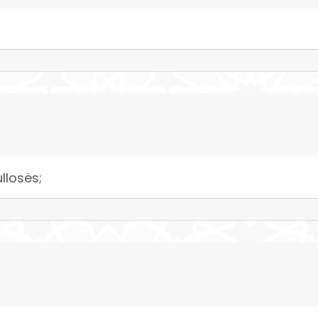
llosës;