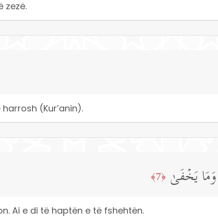
ë zezë.
 harrosh (Kur’anin).
رَ وَمَا یَخۡفَىٰ
﴿7﴾
n. Ai e di të haptën e të fshehtën.