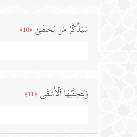
سَیَذَّكَّرُ مَن یَخۡشَىٰ
﴿10﴾
وَیَتَجَنَّبُهَا ٱلۡأَشۡقَى
﴿11﴾