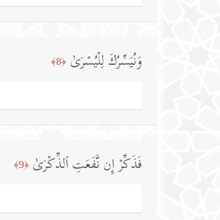
وَنُیَسِّرُكَ لِلۡیُسۡرَىٰ
﴿8﴾
فَذَكِّرۡ إِن نَّفَعَتِ ٱلذِّكۡرَىٰ
﴿9﴾