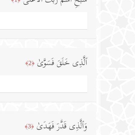
سَبِّحِ ٱسۡمَ رَبِّكَ ٱلۡأَعۡلَى
ٱلَّذِی خَلَقَ فَسَوَّىٰ
﴿2﴾
وَٱلَّذِی قَدَّرَ فَهَدَىٰ
﴿3﴾