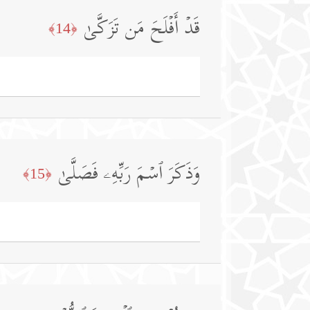
قَدۡ أَفۡلَحَ مَن تَزَكَّىٰ
﴿14﴾
وَذَكَرَ ٱسۡمَ رَبِّهِۦ فَصَلَّىٰ
﴿15﴾