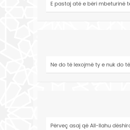
E pastaj atë e bëri mbeturinë t
Ne do të lexojmë ty e nuk do të
Përveç asaj që All-llahu dëshiro