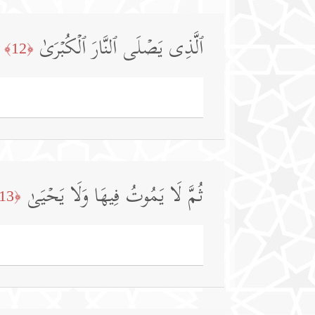
ٱلَّذِی یَصۡلَى ٱلنَّارَ ٱلۡكُبۡرَىٰ
﴿12﴾
ثُمَّ لَا یَمُوتُ فِیهَا وَلَا یَحۡیَىٰ
﴿13﴾