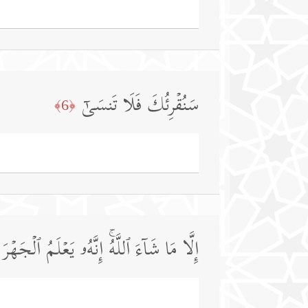
سَنُقۡرِئُكَ فَلَا تَنسَىٰۤ
﴿6﴾
إِلَّا مَا شَاۤءَ ٱللَّهُۚ إِنَّهُۥ یَعۡلَمُ ٱلۡجَهۡ