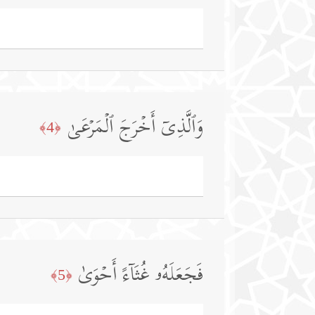
وَٱلَّذِیۤ أَخۡرَجَ ٱلۡمَرۡعَىٰ
﴿4﴾
فَجَعَلَهُۥ غُثَاۤءً أَحۡوَىٰ
﴿5﴾