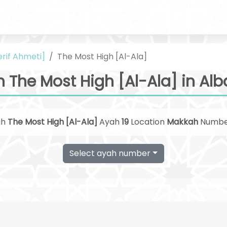
erif Ahmeti]
The Most High [Al-Ala]
 The Most High [Al-Ala] in Al
ah
The Most High [Al-Ala]
Ayah
19
Location
Makkah
Numb
Select ayah number