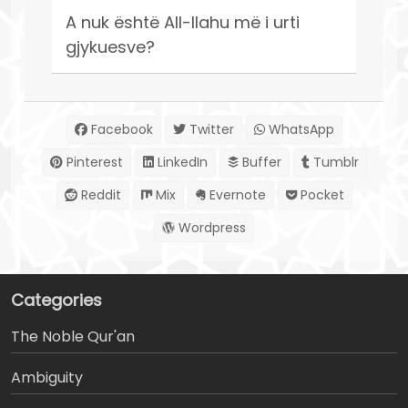
A nuk është All-llahu më i urti
gjykuesve?
Facebook
Twitter
WhatsApp
Pinterest
LinkedIn
Buffer
Tumblr
Reddit
Mix
Evernote
Pocket
Wordpress
Categories
The Noble Qur'an
Ambiguity