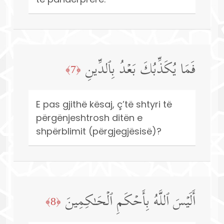
فَمَا یُكَذِّبُكَ بَعۡدُ بِٱلدِّینِ
﴿7﴾
E pas gjithë kësaj, ç’të shtyri të
përgënjeshtrosh ditën e
shpërblimit (përgjegjësisë)?
أَلَیۡسَ ٱللَّهُ بِأَحۡكَمِ ٱلۡحَـٰكِمِینَ
﴿8﴾