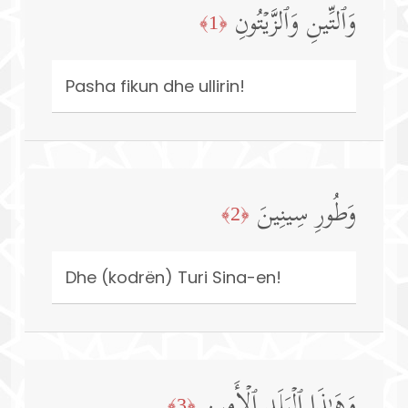
وَٱلتِّینِ وَٱلزَّیۡتُونِ
﴿1﴾
Pasha fikun dhe ullirin!
وَطُورِ سِینِینَ
﴿2﴾
Dhe (kodrën) Turi Sina-en!
وَهَـٰذَا ٱلۡبَلَدِ ٱلۡأَمِینِ
﴿3﴾