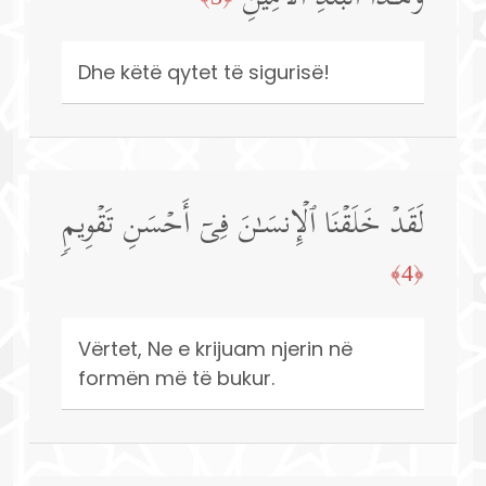
Dhe këtë qytet të sigurisë!
لَقَدۡ خَلَقۡنَا ٱلۡإِنسَـٰنَ فِیۤ أَحۡسَنِ تَقۡوِیمࣲ
﴿4﴾
Vërtet, Ne e krijuam njerin në
formën më të bukur.