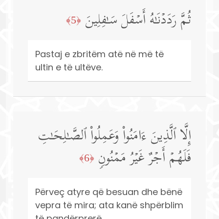
ثُمَّ رَدَدۡنَـٰهُ أَسۡفَلَ سَـٰفِلِینَ
﴿5﴾
Pastaj e zbritëm atë në më të
ultin e të ultëve.
إِلَّا ٱلَّذِینَ ءَامَنُوا۟ وَعَمِلُوا۟ ٱلصَّـٰلِحَـٰتِ
فَلَهُمۡ أَجۡرٌ غَیۡرُ مَمۡنُونࣲ
﴿6﴾
Përveç atyre që besuan dhe bënë
vepra të mira; ata kanë shpërblim
të pandërprerë.