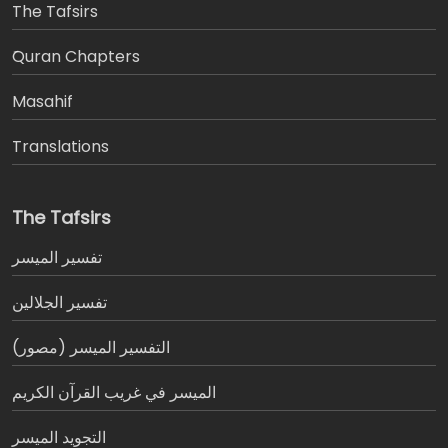
The Tafsirs
َQuran Chapters
Masahif
Translations
The Tafsirs
تفسير المیسر
تفسير الجلالين
التفسير الميسر (مصور)
الميسر في غريب القرآن الكريم
التجويد الميسر