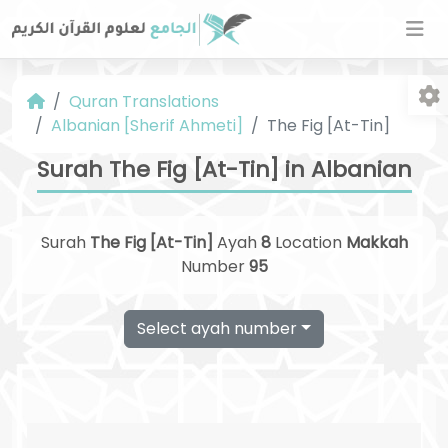
Quran Translations
Albanian [Sherif Ahmeti]
The Fig [At-Tin]
Surah The Fig [At-Tin] in Albanian
Surah
The Fig [At-Tin]
Ayah
8
Location
Makkah
Fo
Number
95
Select ayah number