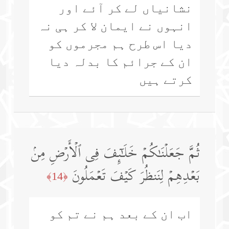
نشانیاں لے کر آئے اور
انہوں نے ایمان لا کر ہی نہ
دیا اس طرح ہم مجرموں کو
ان کے جرائم کا بدلہ دیا
کرتے ہیں
ثُمَّ جَعَلۡنَـٰكُمۡ خَلَـٰۤىِٕفَ فِی ٱلۡأَرۡضِ مِنۢ
بَعۡدِهِمۡ لِنَنظُرَ كَیۡفَ تَعۡمَلُونَ
﴿14﴾
اب ان کے بعد ہم نے تم کو