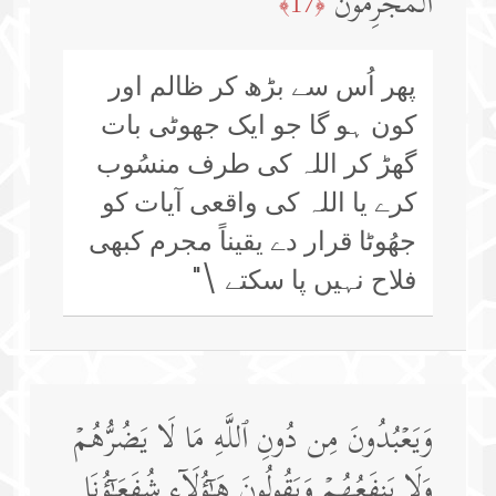
ٱلۡمُجۡرِمُونَ
﴿17﴾
پھر اُس سے بڑھ کر ظالم اور
کون ہو گا جو ایک جھوٹی بات
گھڑ کر اللہ کی طرف منسُوب
کرے یا اللہ کی واقعی آیات کو
جھُوٹا قرار دے یقیناً مجرم کبھی
فلاح نہیں پا سکتے \"
وَیَعۡبُدُونَ مِن دُونِ ٱللَّهِ مَا لَا یَضُرُّهُمۡ
وَلَا یَنفَعُهُمۡ وَیَقُولُونَ هَـٰۤؤُلَاۤءِ شُفَعَـٰۤؤُنَا