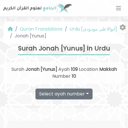
Urdu [ابوالاعلی مودودی]
Quran Translations
Jonah [Yunus]
Surah Jonah [Yunus] in Urdu
Surah
Jonah [Yunus]
Ayah
109
Location
Makkah
Fo
Number
10
Select ayah number