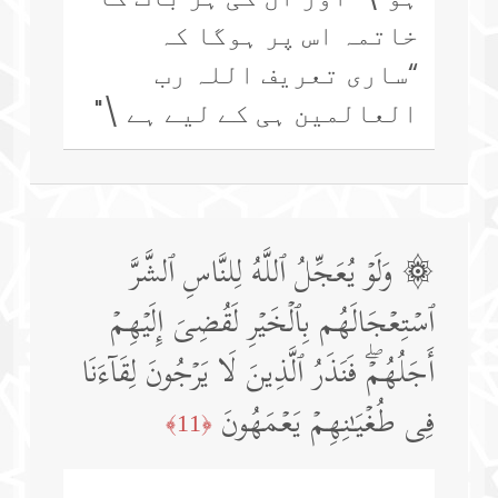
خاتمہ اس پر ہوگا کہ
“ساری تعریف اللہ رب
العالمین ہی کے لیے ہے \"
۞ وَلَوۡ یُعَجِّلُ ٱللَّهُ لِلنَّاسِ ٱلشَّرَّ
ٱسۡتِعۡجَالَهُم بِٱلۡخَیۡرِ لَقُضِیَ إِلَیۡهِمۡ
أَجَلُهُمۡۖ فَنَذَرُ ٱلَّذِینَ لَا یَرۡجُونَ لِقَاۤءَنَا
فِی طُغۡیَـٰنِهِمۡ یَعۡمَهُونَ
﴿11﴾