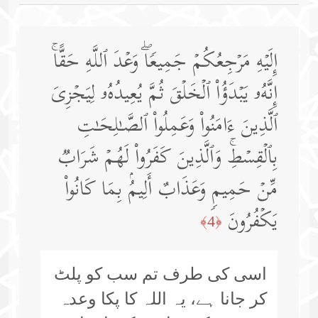
إِلَیۡهِ مَرۡجِعُكُمۡ جَمِیعࣰاۖ وَعۡدَ ٱللَّهِ حَقًّاۚ
إِنَّهُۥ یَبۡدَؤُا۟ ٱلۡخَلۡقَ ثُمَّ یُعِیدُهُۥ لِیَجۡزِیَ
ٱلَّذِینَ ءَامَنُوا۟ وَعَمِلُوا۟ ٱلصَّـٰلِحَـٰتِ
بِٱلۡقِسۡطِۚ وَٱلَّذِینَ كَفَرُوا۟ لَهُمۡ شَرَابࣱ
مِّنۡ حَمِیمࣲ وَعَذَابٌ أَلِیمُۢ بِمَا كَانُوا۟
یَكۡفُرُونَ
﴿4﴾
اسی کی طرف تم سب کو پلٹ
کر جانا ہے، یہ اللہ کا پکا وعدہ