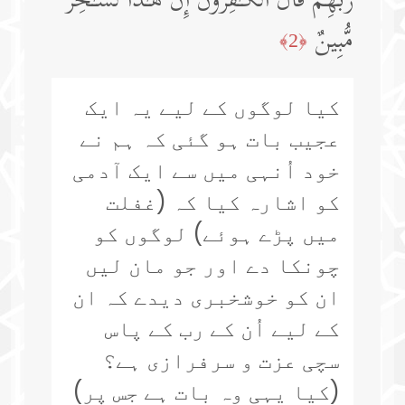
رَبِّهِمۡۗ قَالَ ٱلۡكَـٰفِرُونَ إِنَّ هَـٰذَا لَسَـٰحِرࣱ
مُّبِینٌ
﴿2﴾
کیا لوگوں کے لیے یہ ایک
عجیب بات ہو گئی کہ ہم نے
خود اُنہی میں سے ایک آدمی
کو اشارہ کیا کہ (غفلت
میں پڑے ہوئے) لوگوں کو
چونکا دے اور جو مان لیں
ان کو خوشخبری دیدے کہ ان
کے لیے اُن کے رب کے پاس
سچی عزت و سرفرازی ہے؟
(کیا یہی وہ بات ہے جس پر)