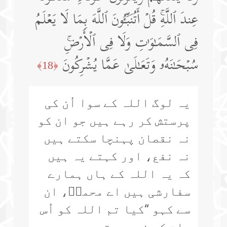
عِندَ ٱللَّهِۚ قُلۡ أَتُنَبِّـُٔونَ ٱللَّهَ بِمَا لَا یَعۡلَمُ
فِی ٱلسَّمَـٰوَ ٰ⁠تِ وَلَا فِی ٱلۡأَرۡضِۚ
سُبۡحَـٰنَهُۥ وَتَعَـٰلَىٰ عَمَّا یُشۡرِكُونَ
﴿18﴾
یہ لوگ اللہ کے سوا اُن کی
پرستش کر رہے ہیں جو ان کو
نہ نقصان پہنچا سکتے ہیں
نہ نفع، اور کہتے یہ ہیں
کہ یہ اللہ کے ہاں ہمارے
سفارشی ہیں اے محمدؐ، ان
سے کہو “کیا تم اللہ کو اُس
بات کی خبر دیتے ہو جسے وہ