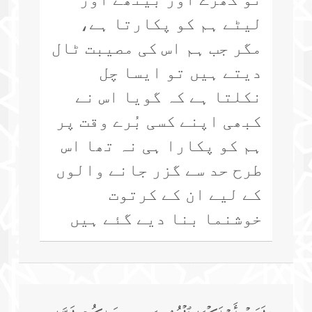
لیٹے ہم کو پکارتا ہے،
مگر جب ہم اس کی مصیبت ٹال
دیتے ہیں تو ایسا چل
نکلتا ہے کہ گویا اس نے
کبھی اپنے کسی بُرے وقت پر
ہم کو پکارا ہی نہ تھا اس
طرح حد سے گزر جانے والوں
کے لیے ان کے کرتوت
خوشنما بنا دیے گئے ہیں