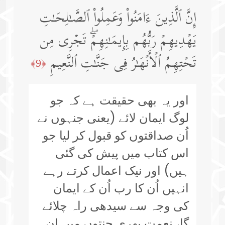
إِنَّ ٱلَّذِینَ ءَامَنُوا۟ وَعَمِلُوا۟ ٱلصَّـٰلِحَـٰتِ
یَهۡدِیهِمۡ رَبُّهُم بِإِیمَـٰنِهِمۡۖ تَجۡرِی مِن
تَحۡتِهِمُ ٱلۡأَنۡهَـٰرُ فِی جَنَّـٰتِ ٱلنَّعِیمِ
﴿9﴾
اور یہ بھی حقیقت ہے کہ جو
لوگ ایمان لائے (یعنی جنہوں نے
اُن صداقتوں کو قبول کر لیا جو
اس کتاب میں پیش کی گئی
ہیں) اور نیک اعمال کرتے رہے
انہیں اُن کا رب اُن کے ایمان
کی وجہ سے سیدھی راہ چلائے
گا، نعمت بھری جنتوں میں ان