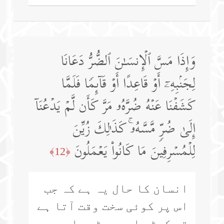
وَإِذَا مَسَّ ٱلۡإِنسَـٰنَ ٱلضُّرُّ دَعَانَا
لِجَنۢبِهِۦۤ أَوۡ قَاعِدًا أَوۡ قَاۤىِٕمࣰا فَلَمَّا
كَشَفۡنَا عَنۡهُ ضُرَّهُۥ مَرَّ كَأَن لَّمۡ یَدۡعُنَاۤ
إِلَىٰ ضُرࣲّ مَّسَّهُۥۚ كَذَ ٰ⁠لِكَ زُیِّنَ
لِلۡمُسۡرِفِینَ مَا كَانُوا۟ یَعۡمَلُونَ
﴿12﴾
انسان کا حال یہ ہے کہ جب
اس پر کوئی سخت وقت آتا ہے
تو کھڑے اور بیٹھے اور