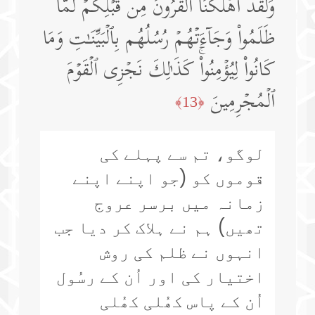
وَلَقَدۡ أَهۡلَكۡنَا ٱلۡقُرُونَ مِن قَبۡلِكُمۡ لَمَّا
ظَلَمُوا۟ وَجَاۤءَتۡهُمۡ رُسُلُهُم بِٱلۡبَیِّنَـٰتِ وَمَا
كَانُوا۟ لِیُؤۡمِنُوا۟ۚ كَذَ ٰ⁠لِكَ نَجۡزِی ٱلۡقَوۡمَ
ٱلۡمُجۡرِمِینَ
﴿13﴾
لوگو، تم سے پہلے کی
قوموں کو (جو اپنے اپنے
زمانہ میں برسر عروج
تھیں) ہم نے ہلاک کر دیا جب
انہوں نے ظلم کی روش
اختیار کی اور اُن کے رسُول
اُن کے پاس کھُلی کھُلی