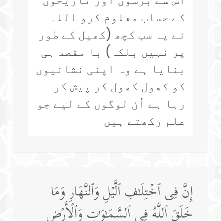
کے حساب معلوم کرو اللہ
نے یہ سب کچھ (کھیل کے طور
پر نہیں بلکہ) با مقصد ہی
بنایا ہے وہ اپنی نشانیوں
کو کھول کھول کر پیش کر
رہا ہے اُن لوگوں کے لیے جو
علم رکھتے ہیں
إِنَّ فِی ٱخۡتِلَـٰفِ ٱلَّیۡلِ وَٱلنَّهَارِ وَمَا
خَلَقَ ٱللَّهُ فِی ٱلسَّمَـٰوَ ٰ⁠تِ وَٱلۡأَرۡضِ