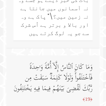
نہ آسمانوں میں جانتا ہے
نہ زمین میں؟\" پاک ہے وہ
اور بالا و برتر ہے اُس شرک
سے جو یہ لوگ کرتے ہیں
وَمَا كَانَ ٱلنَّاسُ إِلَّاۤ أُمَّةࣰ وَ ٰ⁠حِدَةࣰ
فَٱخۡتَلَفُوا۟ۚ وَلَوۡلَا كَلِمَةࣱ سَبَقَتۡ مِن
رَّبِّكَ لَقُضِیَ بَیۡنَهُمۡ فِیمَا فِیهِ یَخۡتَلِفُونَ
﴿19﴾