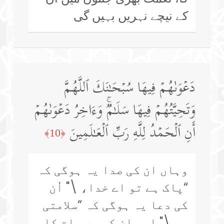
کے نیچے نہریں بہیں گی
دَعۡوَىٰهُمۡ فِیهَا سُبۡحَـٰنَكَ ٱللَّهُمَّ
وَتَحِیَّتُهُمۡ فِیهَا سَلَـٰمࣱۚ وَءَاخِرُ دَعۡوَىٰهُمۡ
أَنِ ٱلۡحَمۡدُ لِلَّهِ رَبِّ ٱلۡعَـٰلَمِینَ
﴿10﴾
وہاں ان کی صدا یہ ہوگی کہ
“پاک ہے تو اے خدا، \" اُن
کی دعا یہ ہوگی کہ “سلامتی
ہو \" اور ان کی ہر بات کا