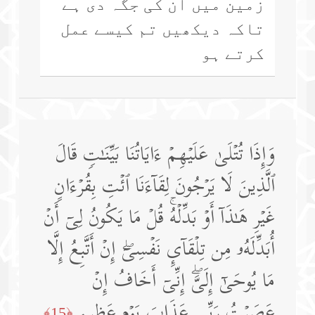
زمین میں ان کی جگہ دی ہے
تاکہ دیکھیں تم کیسے عمل
کرتے ہو
وَإِذَا تُتۡلَىٰ عَلَیۡهِمۡ ءَایَاتُنَا بَیِّنَـٰتࣲ قَالَ
ٱلَّذِینَ لَا یَرۡجُونَ لِقَاۤءَنَا ٱئۡتِ بِقُرۡءَانٍ
غَیۡرِ هَـٰذَاۤ أَوۡ بَدِّلۡهُۚ قُلۡ مَا یَكُونُ لِیۤ أَنۡ
أُبَدِّلَهُۥ مِن تِلۡقَاۤىِٕ نَفۡسِیۤۖ إِنۡ أَتَّبِعُ إِلَّا
مَا یُوحَىٰۤ إِلَیَّۖ إِنِّیۤ أَخَافُ إِنۡ
عَصَیۡتُ رَبِّی عَذَابَ یَوۡمٍ عَظِیمࣲ
﴿15﴾