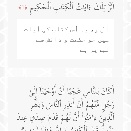
الۤرۚ تِلۡكَ ءَایَـٰتُ ٱلۡكِتَـٰبِ ٱلۡحَكِیمِ
﴿1﴾
ا ل ر، یہ اُس کتاب کی آیات
ہیں جو حکمت و دانش سے
لبریز ہے
أَكَانَ لِلنَّاسِ عَجَبًا أَنۡ أَوۡحَیۡنَاۤ إِلَىٰ
رَجُلࣲ مِّنۡهُمۡ أَنۡ أَنذِرِ ٱلنَّاسَ وَبَشِّرِ
ٱلَّذِینَ ءَامَنُوۤا۟ أَنَّ لَهُمۡ قَدَمَ صِدۡقٍ عِندَ