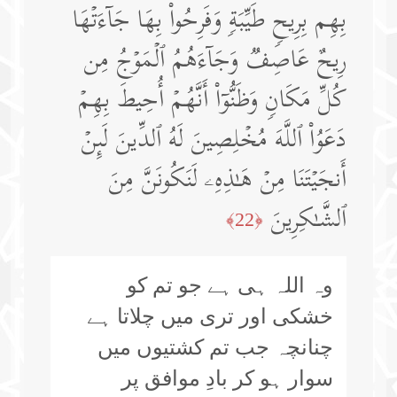
بِهِم بِرِیحࣲ طَیِّبَةࣲ وَفَرِحُوا۟ بِهَا جَاۤءَتۡهَا
رِیحٌ عَاصِفࣱ وَجَاۤءَهُمُ ٱلۡمَوۡجُ مِن
كُلِّ مَكَانࣲ وَظَنُّوۤا۟ أَنَّهُمۡ أُحِیطَ بِهِمۡ
دَعَوُا۟ ٱللَّهَ مُخۡلِصِینَ لَهُ ٱلدِّینَ لَىِٕنۡ
أَنجَیۡتَنَا مِنۡ هَـٰذِهِۦ لَنَكُونَنَّ مِنَ
ٱلشَّـٰكِرِینَ
﴿22﴾
وہ اللہ ہی ہے جو تم کو
خشکی اور تری میں چلاتا ہے
چنانچہ جب تم کشتیوں میں
سوار ہو کر بادِ موافق پر