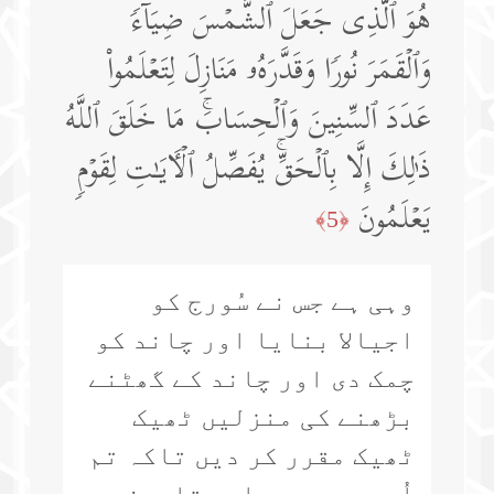
هُوَ ٱلَّذِی جَعَلَ ٱلشَّمۡسَ ضِیَاۤءࣰ
وَٱلۡقَمَرَ نُورࣰا وَقَدَّرَهُۥ مَنَازِلَ لِتَعۡلَمُوا۟
عَدَدَ ٱلسِّنِینَ وَٱلۡحِسَابَۚ مَا خَلَقَ ٱللَّهُ
ذَ ٰ⁠لِكَ إِلَّا بِٱلۡحَقِّۚ یُفَصِّلُ ٱلۡـَٔایَـٰتِ لِقَوۡمࣲ
یَعۡلَمُونَ
﴿5﴾
وہی ہے جس نے سُورج کو
اجیالا بنایا اور چاند کو
چمک دی اور چاند کے گھٹنے
بڑھنے کی منزلیں ٹھیک
ٹھیک مقرر کر دیں تاکہ تم
اُس سے برسوں اور تاریخوں