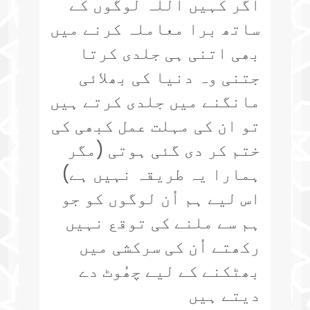
اگر کہیں اللہ لوگوں کے
ساتھ برا معاملہ کرنے میں
بھی اتنی ہی جلدی کرتا
جتنی وہ دنیا کی بھلائی
مانگنے میں جلدی کرتے ہیں
تو ان کی مہلت عمل کبھی کی
ختم کر دی گئی ہوتی (مگر
ہمارا یہ طریقہ نہیں ہے)
اس لیے ہم اُن لوگوں کو جو
ہم سے ملنے کی توقع نہیں
رکھتے اُن کی سرکشی میں
بھٹکنے کے لیے چھُوٹ دے
دیتے ہیں