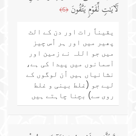
لَـَٔایَـٰتࣲ لِّقَوۡمࣲ یَتَّقُونَ
﴿6﴾
یقیناً رات اور دن کے الٹ
پھیر میں اور ہر اُس چیز
میں جو اللہ نے زمین اور
آسمانوں میں پیدا کی ہے،
نشانیاں ہیں اُن لوگوں کے
لیے جو (غلط بینی و غلط
روی سے) بچنا چاہتے ہیں