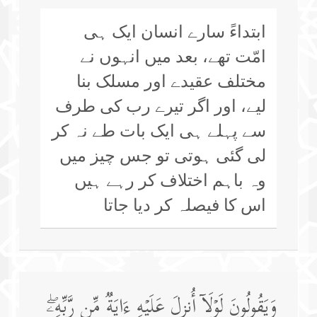
ابتداءً سارے انسان ایک ہی
امّت تھے، بعد میں انہوں نے
مختلف عقیدے اور مسلک بنا
لیے، اور اگر تیرے رب کی طرف
سے پہلے ہی ایک بات طے نہ کر
لی گئی ہوتی تو جس چیز میں
وہ باہم اختلاف کر رہے ہیں
اس کا فیصلہ کر دیا جاتا
وَیَقُولُونَ لَوۡلَاۤ أُنزِلَ عَلَیۡهِ ءَایَةࣱ مِّن رَّبِّهِۦۖ