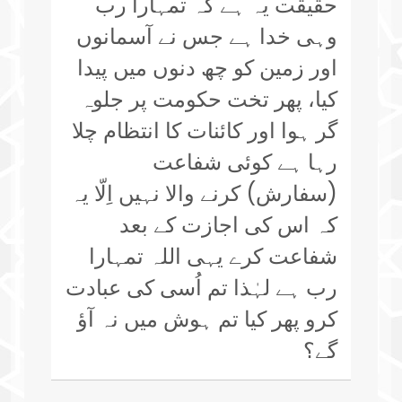
حقیقت یہ ہے کہ تمہارا رب
وہی خدا ہے جس نے آسمانوں
اور زمین کو چھ دنوں میں پیدا
کیا، پھر تخت حکومت پر جلوہ
گر ہوا اور کائنات کا انتظام چلا
رہا ہے کوئی شفاعت
(سفارش) کرنے والا نہیں اِلّا یہ
کہ اس کی اجازت کے بعد
شفاعت کرے یہی اللہ تمہارا
رب ہے لہٰذا تم اُسی کی عبادت
کرو پھر کیا تم ہوش میں نہ آؤ
گے؟