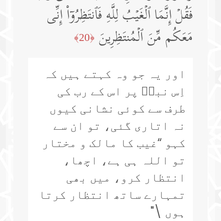
فَقُلۡ إِنَّمَا ٱلۡغَیۡبُ لِلَّهِ فَٱنتَظِرُوۤا۟ إِنِّی
مَعَكُم مِّنَ ٱلۡمُنتَظِرِینَ
﴿20﴾
اور یہ جو وہ کہتے ہیں کہ
اِس نبیؐ پر اس کے رب کی
طرف سے کوئی نشانی کیوں
نہ اتاری گئی، تو ان سے
کہو “غیب کا مالک و مختار
تو اللہ ہی ہے، اچھا،
انتظار کرو، میں بھی
تمہارے ساتھ انتظار کرتا
ہوں \"