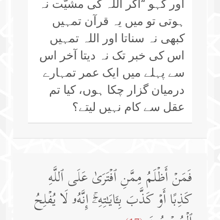
اور کہو “اگر اللہ کی مشیّت نہ
ہوتی تو میں یہ قرآن تمہیں
کبھی نہ سناتا اور اللہ تمہیں
اس کی خبر تک نہ دیتا آخر اس
سے پہلے میں ایک عمر تمہارے
درمیان گزار چکا ہوں، کیا تم
عقل سے کام نہیں لیتے؟
فَمَنۡ أَظۡلَمُ مِمَّنِ ٱفۡتَرَىٰ عَلَى ٱللَّهِ
كَذِبًا أَوۡ كَذَّبَ بِـَٔایَـٰتِهِۦۤۚ إِنَّهُۥ لَا یُفۡلِحُ