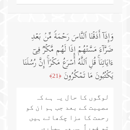
وَإِذَاۤ أَذَقۡنَا ٱلنَّاسَ رَحۡمَةࣰ مِّنۢ بَعۡدِ
ضَرَّاۤءَ مَسَّتۡهُمۡ إِذَا لَهُم مَّكۡرࣱ فِیۤ
ءَایَاتِنَاۚ قُلِ ٱللَّهُ أَسۡرَعُ مَكۡرًاۚ إِنَّ رُسُلَنَا
یَكۡتُبُونَ مَا تَمۡكُرُونَ
﴿21﴾
لوگوں کا حال یہ ہے کہ
مصیبت کے بعد جب ہم ان کو
رحمت کا مزا چکھاتے ہیں
تو فوراً ہی وہ ہماری