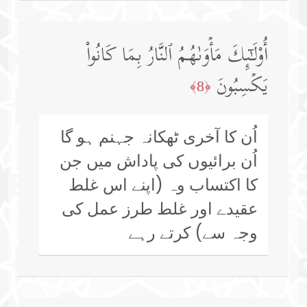
أُو۟لَـٰۤىِٕكَ مَأۡوَىٰهُمُ ٱلنَّارُ بِمَا كَانُوا۟
یَكۡسِبُونَ
﴿8﴾
اُن کا آخری ٹھکانہ جہنم ہو گا
اُن برائیوں کی پاداش میں جن
کا اکتساب وہ (اپنے اس غلط
عقیدے اور غلط طرز عمل کی
وجہ سے) کرتے رہے