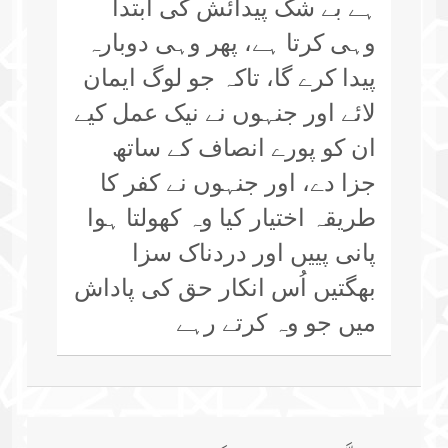
ہے بے شک پیدائش کی ابتدا
وہی کرتا ہے، پھر وہی دوبارہ
پیدا کرے گا، تاکہ جو لوگ ایمان
لائے اور جنہوں نے نیک عمل کیے
ان کو پورے انصاف کے ساتھ
جزا دے، اور جنہوں نے کفر کا
طریقہ اختیار کیا وہ کھولتا ہوا
پانی پییں اور دردناک سزا
بھگتیں اُس انکار حق کی پاداش
میں جو وہ کرتے رہے