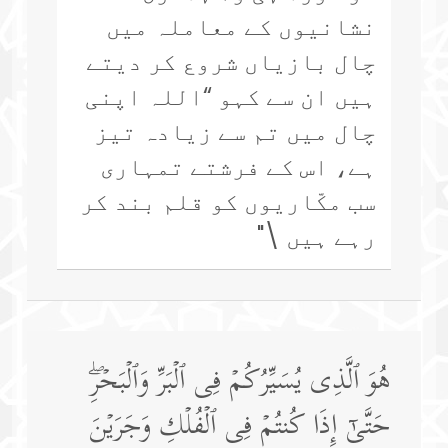
نشانیوں کے معاملہ میں
چال بازیاں شروع کر دیتے
ہیں ان سے کہو “اللہ اپنی
چال میں تم سے زیادہ تیز
ہے، اس کے فرشتے تمہاری
سب مکّاریوں کو قلم بند کر
رہے ہیں \"
هُوَ ٱلَّذِی یُسَیِّرُكُمۡ فِی ٱلۡبَرِّ وَٱلۡبَحۡرِۖ
حَتَّىٰۤ إِذَا كُنتُمۡ فِی ٱلۡفُلۡكِ وَجَرَیۡنَ