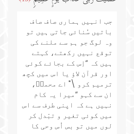
جب انہیں ہماری صاف صاف
باتیں سُنائی جاتی ہیں تو
وہ لوگ جو ہم سے ملنے کی
توقع نہیں رکھتے، کہتے
ہیں کہ “اِس کے بجائے کوئی
اور قرآن لاؤ یا اس میں کچھ
ترمیم کرو \" اے محمدؐ،
ان سے کہو “میرا یہ کام
نہیں ہے کہ اپنی طرف سے اس
میں کوئی تغیر و تبّدل کر
لوں میں تو بس اُس وحی کا