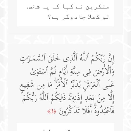
منکرین نے کہا کہ یہ شخص
تو کھلا جادوگر ہے؟
إِنَّ رَبَّكُمُ ٱللَّهُ ٱلَّذِی خَلَقَ ٱلسَّمَـٰوَ ٰ⁠تِ
وَٱلۡأَرۡضَ فِی سِتَّةِ أَیَّامࣲ ثُمَّ ٱسۡتَوَىٰ
عَلَى ٱلۡعَرۡشِۖ یُدَبِّرُ ٱلۡأَمۡرَۖ مَا مِن شَفِیعٍ
إِلَّا مِنۢ بَعۡدِ إِذۡنِهِۦۚ ذَ ٰ⁠لِكُمُ ٱللَّهُ رَبُّكُمۡ
فَٱعۡبُدُوهُۚ أَفَلَا تَذَكَّرُونَ
﴿3﴾