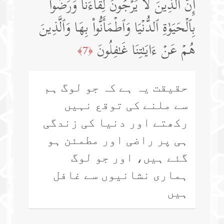
إِنَّ ٱلَّذِینَ لَا یَرۡجُونَ لِقَاۤءَنَا وَرَضُوا۟
بِٱلۡحَیَوٰةِ ٱلدُّنۡیَا وَٱطۡمَأَنُّوا۟ بِهَا وَٱلَّذِینَ
هُمۡ عَنۡ ءَایَـٰتِنَا غَـٰفِلُونَ
﴿7﴾
حقیقت یہ ہے کہ جو لوگ ہم
سے ملنے کی توقع نہیں
رکھتے اور دنیا کی زندگی
ہی پر راضی اور مطمئن ہو
گئے ہیں، اور جو لوگ
ہماری نشانیوں سے غافل
ہیں