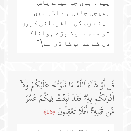
پیرو ہوں جو میرے پاس
بھیجی جاتی ہے اگر میں
اپنے رب کی نافرمانی کروں
تو مجھے ایک بڑے ہولناک
دن کے عذاب کا ڈر ہے\"
قُل لَّوۡ شَاۤءَ ٱللَّهُ مَا تَلَوۡتُهُۥ عَلَیۡكُمۡ وَلَاۤ
أَدۡرَىٰكُم بِهِۦۖ فَقَدۡ لَبِثۡتُ فِیكُمۡ عُمُرࣰا
مِّن قَبۡلِهِۦۤۚ أَفَلَا تَعۡقِلُونَ
﴿16﴾