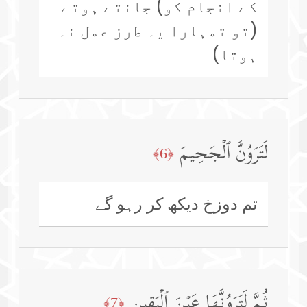
کے انجام کو) جانتے ہوتے
(تو تمہارا یہ طرز عمل نہ
ہوتا)
لَتَرَوُنَّ ٱلۡجَحِیمَ
﴿6﴾
تم دوزخ دیکھ کر رہو گے
ثُمَّ لَتَرَوُنَّهَا عَیۡنَ ٱلۡیَقِینِ
﴿7﴾