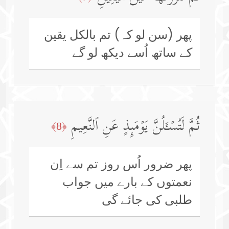
پھر (سن لو کہ) تم بالکل یقین
کے ساتھ اُسے دیکھ لو گے
ثُمَّ لَتُسۡـَٔلُنَّ یَوۡمَىِٕذٍ عَنِ ٱلنَّعِیمِ
﴿8﴾
پھر ضرور اُس روز تم سے اِن
نعمتوں کے بارے میں جواب
طلبی کی جائے گی