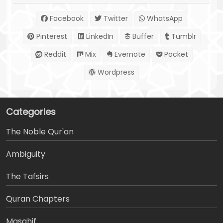
Facebook
Twitter
WhatsApp
Pinterest
LinkedIn
Buffer
Tumblr
Reddit
Mix
Evernote
Pocket
Wordpress
Categories
The Noble Qur'an
Ambiguity
The Tafsirs
َQuran Chapters
Masahif