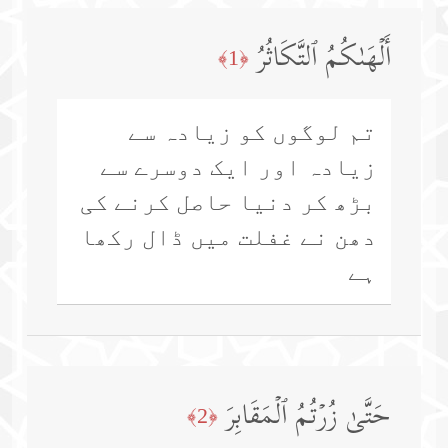
أَلۡهَىٰكُمُ ٱلتَّكَاثُرُ
﴿1﴾
تم لوگوں کو زیادہ سے
زیادہ اور ایک دوسرے سے
بڑھ کر دنیا حاصل کرنے کی
دھن نے غفلت میں ڈال رکھا
ہے
حَتَّىٰ زُرۡتُمُ ٱلۡمَقَابِرَ
﴿2﴾