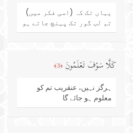
یہاں تک کہ (اسی فکر میں)
تم لب گور تک پہنچ جاتے ہو
كَلَّا سَوۡفَ تَعۡلَمُونَ
﴿3﴾
ہرگز نہیں، عنقریب تم کو
معلوم ہو جائے گا