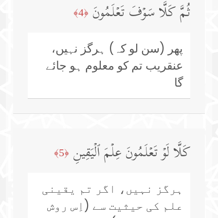
ثُمَّ كَلَّا سَوۡفَ تَعۡلَمُونَ
﴿4﴾
پھر (سن لو کہ) ہرگز نہیں،
عنقریب تم کو معلوم ہو جائے
گا
كَلَّا لَوۡ تَعۡلَمُونَ عِلۡمَ ٱلۡیَقِینِ
﴿5﴾
ہرگز نہیں، اگر تم یقینی
علم کی حیثیت سے (اِس روش