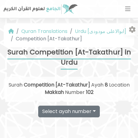
Urdu [ابوالاعلی مودودی]
Quran Translations
Competition [At-Takathur]
Surah Competition [At-Takathur] in
Urdu
Fo
Surah
Competition [At-Takathur]
Ayah
8
Location
Makkah
Number
102
Select ayah number