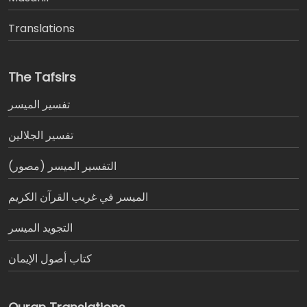
Translations
The Tafsirs
تفسير المیسر
تفسير الجلالين
التفسير الميسر (مصور)
الميسر في غريب القرآن الكريم
التجويد الميسر
كتاب أصول الإيمان