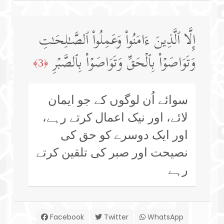
إِلَّا ٱلَّذِینَ ءَامَنُوا۟ وَعَمِلُوا۟ ٱلصَّـٰلِحَـٰتِ
وَتَوَاصَوۡا۟ بِٱلۡحَقِّ وَتَوَاصَوۡا۟ بِٱلصَّبۡرِ
﴿3﴾
سوائے اُن لوگوں کے جو ایمان
لائے، اور نیک اعمال کرتے رہے،
اور ایک دوسرے کو حق کی
نصیحت اور صبر کی تلقین کرتے
رہے
Facebook
Twitter
WhatsApp