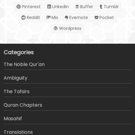
Pinterest
LinkedIn
Buffer
Tumblr
Reddit
Mix
Evernote
Pocket
Wordpress
Categories
The Noble Qur'an
Ambiguity
The Tafsirs
َQuran Chapters
Masahif
Translations