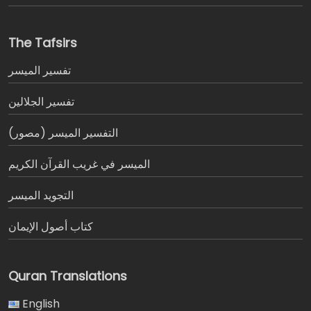
The Tafsirs
تفسير المیسر
تفسير الجلالين
التفسير الميسر (مصور)
الميسر في غريب القرآن الكريم
التجويد الميسر
كتاب أصول الإيمان
Quran Translations
English