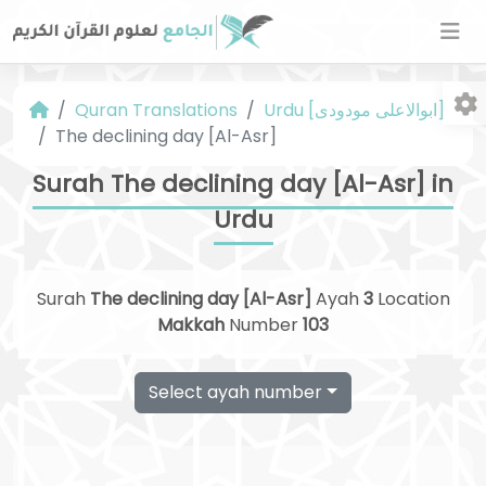
Quran Translations
Urdu [ابوالاعلی مودودی]
The declining day [Al-Asr]
Surah The declining day [Al-Asr] in
Urdu
Fo
Surah
The declining day [Al-Asr]
Ayah
3
Location
Makkah
Number
103
Select ayah number