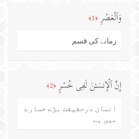
وَٱلۡعَصۡرِ
﴿1﴾
زمانے کی قسم
إِنَّ ٱلۡإِنسَـٰنَ لَفِی خُسۡرٍ
﴿2﴾
انسان درحقیقت بڑے خسارے
میں ہے