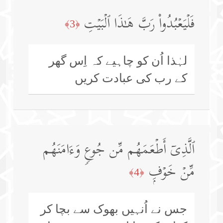
فَلۡیَعۡبُدُوا۟ رَبَّ هَـٰذَا ٱلۡبَیۡتِ
﴿3﴾
لہٰذا اُن کو چاہیے کہ اِس گھر
کے رب کی عبادت کریں
ٱلَّذِیۤ أَطۡعَمَهُم مِّن جُوعࣲ وَءَامَنَهُم
مِّنۡ خَوۡفِۭ
﴿4﴾
جس نے اُنہیں بھوک سے بچا کر