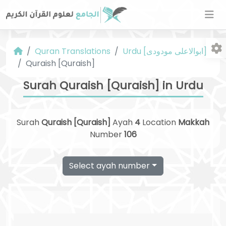
Quran Translations
Urdu [ابوالاعلی مودودی]
Quraish [Quraish]
Surah Quraish [Quraish] in Urdu
Surah
Quraish [Quraish]
Ayah
4
Location
Makkah
Fo
Number
106
Select ayah number