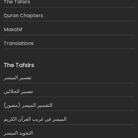
The Tafsirs
َQuran Chapters
Masahif
Translations
The Tafsirs
تفسير المیسر
تفسير الجلالين
التفسير الميسر (مصور)
الميسر في غريب القرآن الكريم
التجويد الميسر