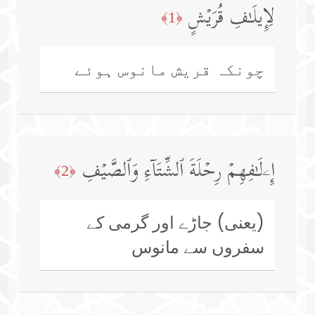
لِإِیلَـٰفِ قُرَیۡشٍ
﴿1﴾
چونکہ قریش مانوس ہوئے
إِۦلَـٰفِهِمۡ رِحۡلَةَ ٱلشِّتَاۤءِ وَٱلصَّیۡفِ
﴿2﴾
(یعنی) جاڑے اور گرمی کے
سفروں سے مانوس