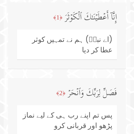
إِنَّاۤ أَعۡطَیۡنَـٰكَ ٱلۡكَوۡثَرَ
﴿1﴾
(اے نبیؐ) ہم نے تمہیں کوثر
عطا کر دیا
فَصَلِّ لِرَبِّكَ وَٱنۡحَرۡ
﴿2﴾
پس تم اپنے رب ہی کے لیے نماز
پڑھو اور قربانی کرو