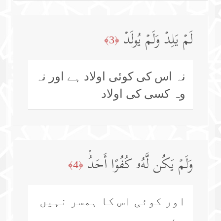
لَمۡ یَلِدۡ وَلَمۡ یُولَدۡ
﴿3﴾
نہ اس کی کوئی اولاد ہے اور نہ
وہ کسی کی اولاد
وَلَمۡ یَكُن لَّهُۥ كُفُوًا أَحَدُۢ
﴿4﴾
اور کوئی اس کا ہمسر نہیں
ہے