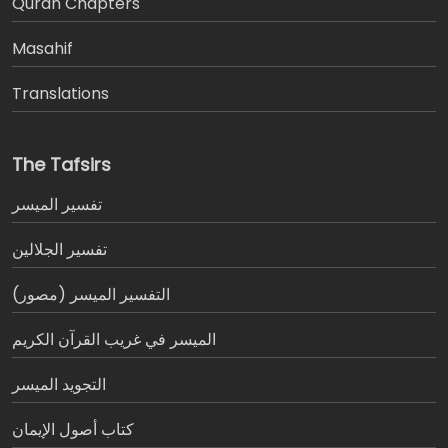
َQuran Chapters
Masahif
Translations
The Tafsirs
تفسير المیسر
تفسير الجلالين
التفسير الميسر (مصور)
الميسر في غريب القرآن الكريم
التجويد الميسر
كتاب أصول الإيمان