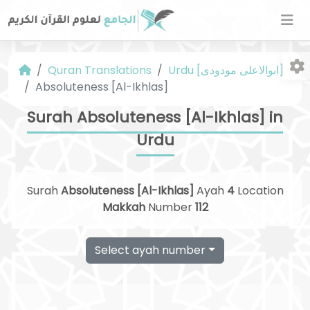
Quran Translations
Urdu [ابوالاعلی مودودی]
Absoluteness [Al-Ikhlas]
Surah Absoluteness [Al-Ikhlas] in
Urdu
Fo
Surah
Absoluteness [Al-Ikhlas]
Ayah
4
Location
Makkah
Number
112
Select ayah number