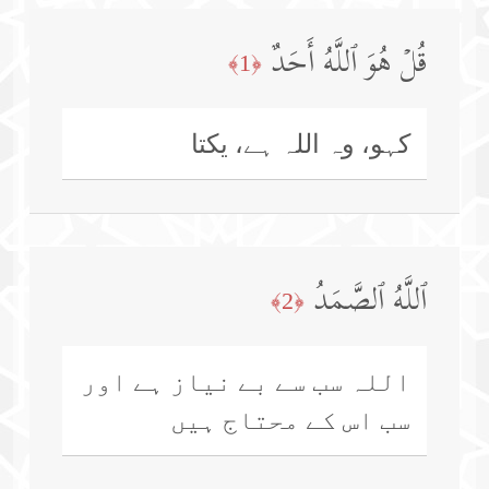
قُلۡ هُوَ ٱللَّهُ أَحَدٌ
﴿1﴾
کہو، وہ اللہ ہے، یکتا
ٱللَّهُ ٱلصَّمَدُ
﴿2﴾
اللہ سب سے بے نیاز ہے اور
سب اس کے محتاج ہیں