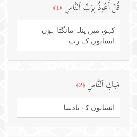
قُلۡ أَعُوذُ بِرَبِّ ٱلنَّاسِ
﴿1﴾
کہو، میں پناہ مانگتا ہوں
انسانوں کے رب
مَلِكِ ٱلنَّاسِ
﴿2﴾
انسانوں کے بادشاہ