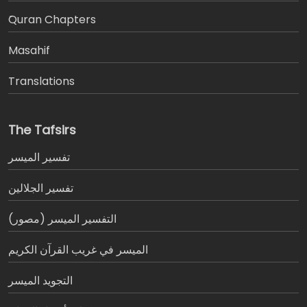
َQuran Chapters
Masahif
Translations
The Tafsirs
تفسير المیسر
تفسير الجلالين
التفسير الميسر (مصور)
الميسر في غريب القرآن الكريم
التجويد الميسر