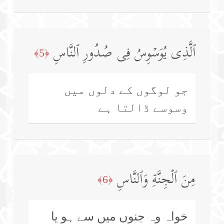
ٱلَّذِی یُوَسۡوِسُ فِی صُدُورِ ٱلنَّاسِ
﴿5﴾
جو لوگوں کے دلوں میں
وسوسے ڈالتا ہے
مِنَ ٱلۡجِنَّةِ وَٱلنَّاسِ
﴿6﴾
خواہ وہ جنوں میں سے ہو یا