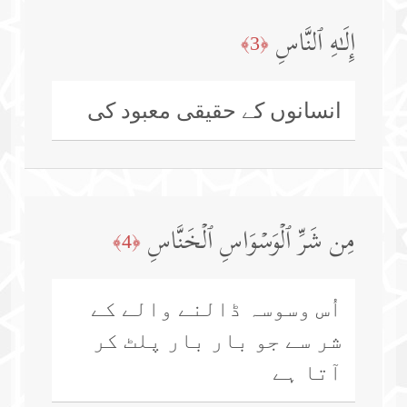
إِلَـٰهِ ٱلنَّاسِ
﴿3﴾
انسانوں کے حقیقی معبود کی
مِن شَرِّ ٱلۡوَسۡوَاسِ ٱلۡخَنَّاسِ
﴿4﴾
اُس وسوسہ ڈالنے والے کے
شر سے جو بار بار پلٹ کر
آتا ہے