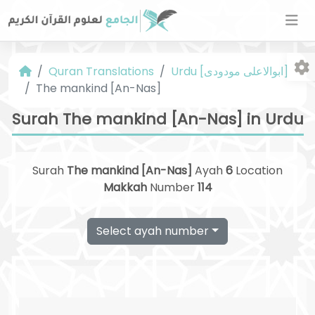
Quran Translations
Urdu [ابوالاعلی مودودی]
The mankind [An-Nas]
Surah The mankind [An-Nas] in Urdu
Surah
The mankind [An-Nas]
Ayah
6
Location
Fo
Makkah
Number
114
Select ayah number