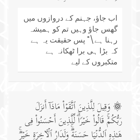
اب جاؤ، جہنم کے دروازوں میں
گھس جاؤ وہیں تم کو ہمیشہ
رہنا ہے\" پس حقیقت یہ ہے
کہ بڑا ہی برا ٹھکانہ ہے
متکبروں کے لیے
۞ وَقِیلَ لِلَّذِینَ ٱتَّقَوۡا۟ مَاذَاۤ أَنزَلَ
رَبُّكُمۡۚ قَالُوا۟ خَیۡرࣰاۗ لِّلَّذِینَ أَحۡسَنُوا۟ فِی
هَـٰذِهِ ٱلدُّنۡیَا حَسَنَةࣱۚ وَلَدَارُ ٱلۡـَٔاخِرَةِ خَیۡرࣱۚ