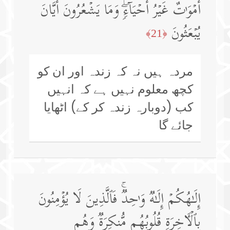
أَمۡوَ ٰ⁠تٌ غَیۡرُ أَحۡیَاۤءࣲۖ وَمَا یَشۡعُرُونَ أَیَّانَ
یُبۡعَثُونَ
﴿21﴾
مردہ ہیں نہ کہ زندہ اور ان کو
کچھ معلوم نہیں ہے کہ انہیں
کب (دوبارہ زندہ کر کے) اٹھایا
جائے گا
إِلَـٰهُكُمۡ إِلَـٰهࣱ وَ ٰ⁠حِدࣱۚ فَٱلَّذِینَ لَا یُؤۡمِنُونَ
بِٱلۡـَٔاخِرَةِ قُلُوبُهُم مُّنكِرَةࣱ وَهُم