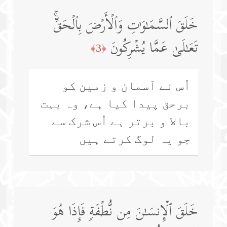
خَلَقَ ٱلسَّمَـٰوَ ٰ⁠تِ وَٱلۡأَرۡضَ بِٱلۡحَقِّۚ
تَعَـٰلَىٰ عَمَّا یُشۡرِكُونَ
﴿3﴾
اُس نے آسمان و زمین کو
برحق پیدا کیا ہے، وہ بہت
بالا و برتر ہے اُس شرک سے
جو یہ لوگ کرتے ہیں
خَلَقَ ٱلۡإِنسَـٰنَ مِن نُّطۡفَةࣲ فَإِذَا هُوَ