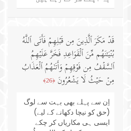
قَدۡ مَكَرَ ٱلَّذِینَ مِن قَبۡلِهِمۡ فَأَتَى ٱللَّهُ
بُنۡیَـٰنَهُم مِّنَ ٱلۡقَوَاعِدِ فَخَرَّ عَلَیۡهِمُ
ٱلسَّقۡفُ مِن فَوۡقِهِمۡ وَأَتَىٰهُمُ ٱلۡعَذَابُ
مِنۡ حَیۡثُ لَا یَشۡعُرُونَ
﴿26﴾
اِن سے پہلے بھی بہت سے لوگ
(حق کو نیچا دکھانے کے لیے)
ایسی ہی مکاریاں کر چکے