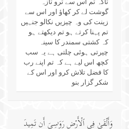
تاکہ تم اس سے ترو تازہ
گوشت لے کر کھاؤ اور اس سے
زینت کی وہ چیزیں نکالو جنہیں
تم پہنا کرتے ہو تم دیکھتے ہو
کہ کشتی سمندر کا سینہ
چیرتی ہوئی چلتی ہے یہ سب
کچھ اس لیے ہے کہ تم اپنے رب
کا فضل تلاش کرو اور اس کے
شکر گزار بنو
وَأَلۡقَىٰ فِی ٱلۡأَرۡضِ رَوَ ٰ⁠سِیَ أَن تَمِیدَ