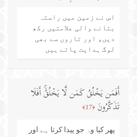
اس نے زمین میں راستہ
بتانے والی علامتیں رکھ
دیں، اور تاروں سے بھی
لوگ ہدایت پاتے ہیں
أَفَمَن یَخۡلُقُ كَمَن لَّا یَخۡلُقُۚ أَفَلَا
تَذَكَّرُونَ
﴿17﴾
پھر کیا وہ جو پیدا کرتا ہے اور