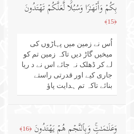
بِكُمۡ وَأَنۡهَـٰرࣰا وَسُبُلࣰا لَّعَلَّكُمۡ تَهۡتَدُونَ
﴿15﴾
اُس نے زمین میں پہاڑوں کی
میخیں گاڑ دیں تاکہ زمین تم کو
لے کر ڈھلک نہ جائے اس نے د ریا
جاری کیے اور قدرتی راستے
بنائے تاکہ تم ہدایت پاؤ
وَعَلَـٰمَـٰتࣲۚ وَبِٱلنَّجۡمِ هُمۡ یَهۡتَدُونَ
﴿16﴾