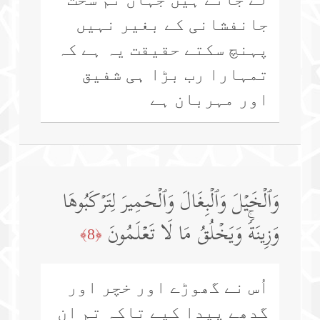
جانفشانی کے بغیر نہیں
پہنچ سکتے حقیقت یہ ہے کہ
تمہارا رب بڑا ہی شفیق
اور مہربان ہے
وَٱلۡخَیۡلَ وَٱلۡبِغَالَ وَٱلۡحَمِیرَ لِتَرۡكَبُوهَا
وَزِینَةࣰۚ وَیَخۡلُقُ مَا لَا تَعۡلَمُونَ
﴿8﴾
اُس نے گھوڑے اور خچر اور
گدھے پیدا کیے تاکہ تم ان