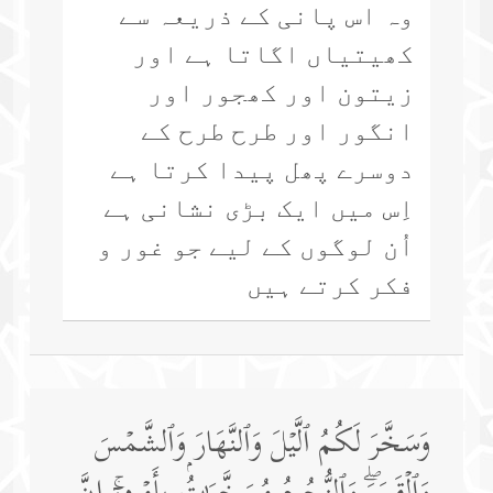
وہ اس پانی کے ذریعہ سے
کھیتیاں اگاتا ہے اور
زیتون اور کھجور اور
انگور اور طرح طرح کے
دوسرے پھل پیدا کرتا ہے
اِس میں ایک بڑی نشانی ہے
اُن لوگوں کے لیے جو غور و
فکر کرتے ہیں
وَسَخَّرَ لَكُمُ ٱلَّیۡلَ وَٱلنَّهَارَ وَٱلشَّمۡسَ