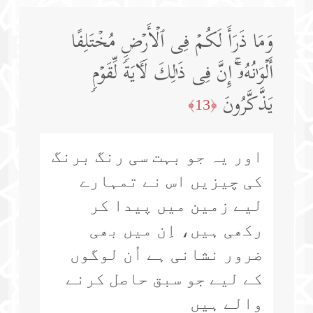
وَمَا ذَرَأَ لَكُمۡ فِی ٱلۡأَرۡضِ مُخۡتَلِفًا
أَلۡوَ ٰ⁠نُهُۥۤۚ إِنَّ فِی ذَ ٰ⁠لِكَ لَـَٔایَةࣰ لِّقَوۡمࣲ
یَذَّكَّرُونَ
﴿13﴾
اور یہ جو بہت سی رنگ برنگ
کی چیزیں اس نے تمہارے
لیے زمین میں پیدا کر
رکھی ہیں، اِن میں بھی
ضرور نشانی ہے اُن لوگوں
کے لیے جو سبق حاصل کرنے
والے ہیں