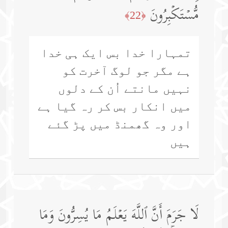
مُّسۡتَكۡبِرُونَ
﴿22﴾
تمہارا خدا بس ایک ہی خدا
ہے مگر جو لوگ آخرت کو
نہیں مانتے اُن کے دلوں
میں انکار بس کر رہ گیا ہے
اور وہ گھمنڈ میں پڑ گئے
ہیں
لَا جَرَمَ أَنَّ ٱللَّهَ یَعۡلَمُ مَا یُسِرُّونَ وَمَا