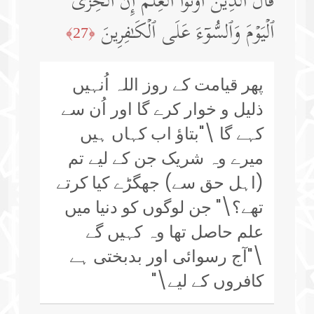
قَالَ ٱلَّذِینَ أُوتُوا۟ ٱلۡعِلۡمَ إِنَّ ٱلۡخِزۡیَ
ٱلۡیَوۡمَ وَٱلسُّوۤءَ عَلَى ٱلۡكَـٰفِرِینَ
﴿27﴾
پھر قیامت کے روز اللہ اُنہیں
ذلیل و خوار کرے گا اور اُن سے
کہے گا \"بتاؤ اب کہاں ہیں
میرے وہ شریک جن کے لیے تم
(اہل حق سے) جھگڑے کیا کرتے
تھے؟\" جن لوگوں کو دنیا میں
علم حاصل تھا وہ کہیں گے
\"آج رسوائی اور بدبختی ہے
کافروں کے لیے\"