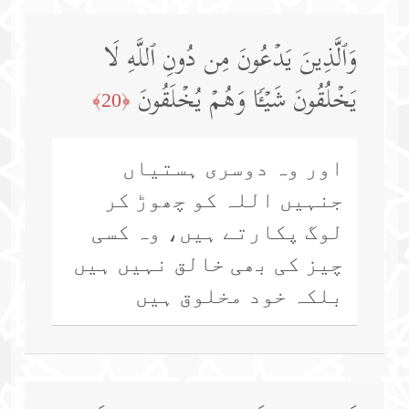
وَٱلَّذِینَ یَدۡعُونَ مِن دُونِ ٱللَّهِ لَا
یَخۡلُقُونَ شَیۡـࣰٔا وَهُمۡ یُخۡلَقُونَ
﴿20﴾
اور وہ دوسری ہستیاں
جنہیں اللہ کو چھوڑ کر
لوگ پکارتے ہیں، وہ کسی
چیز کی بھی خالق نہیں ہیں
بلکہ خود مخلوق ہیں