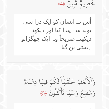
خَصِیمࣱ مُّبِینࣱ
﴿4﴾
اُس نے انسان کو ایک ذرا سی
بوند سے پیدا کیا اور دیکھتے
دیکھتے صریحاً وہ ایک جھگڑالو
ہستی بن گیا
وَٱلۡأَنۡعَـٰمَ خَلَقَهَاۖ لَكُمۡ فِیهَا دِفۡءࣱ
وَمَنَـٰفِعُ وَمِنۡهَا تَأۡكُلُونَ
﴿5﴾