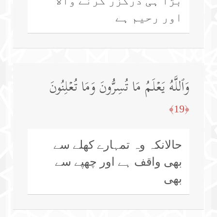
بڑا ہی درگزر کرنے والا
اور رحیم ہے
وَٱللَّهُ یَعۡلَمُ مَا تُسِرُّونَ وَمَا تُعۡلِنُونَ
﴿19﴾
حالانکہ وہ تمہارے کھلے سے
بھی واقف ہے اور چھپے سے
بھی