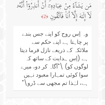
مَن یَشَاۤءُ مِنۡ عِبَادِهِۦۤ أَنۡ أَنذِرُوۤا۟ أَنَّهُۥ
لَاۤ إِلَـٰهَ إِلَّاۤ أَنَا۠ فَٱتَّقُونِ
﴿2﴾
وہ اِس روح کو اپنے جس بندے
پر چاہتا ہے اپنے حکم سے
ملائکہ کے ذریعے نازل فرما دیتا
ہے (اِس ہدایت کے ساتھ کہ
لوگوں کو) \"آگاہ کر دو، میرے
سوا کوئی تمہارا معبود نہیں
ہے، لہٰذا تم مجھی سے ڈرو\"