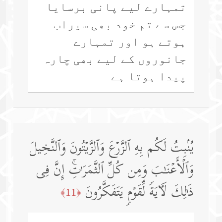
تمہارے لیے پانی برسایا
جس سے تم خود بھی سیراب
ہوتے ہو اور تمہارے
جانوروں کے لیے بھی چارہ
پیدا ہوتا ہے
یُنۢبِتُ لَكُم بِهِ ٱلزَّرۡعَ وَٱلزَّیۡتُونَ وَٱلنَّخِیلَ
وَٱلۡأَعۡنَـٰبَ وَمِن كُلِّ ٱلثَّمَرَ ٰ⁠تِۚ إِنَّ فِی
ذَ ٰ⁠لِكَ لَـَٔایَةࣰ لِّقَوۡمࣲ یَتَفَكَّرُونَ
﴿11﴾