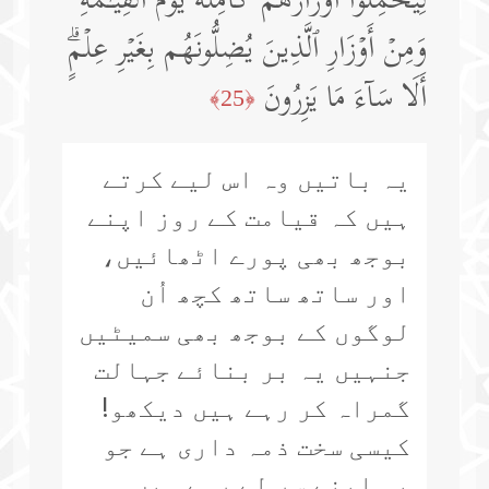
لِیَحۡمِلُوۤا۟ أَوۡزَارَهُمۡ كَامِلَةࣰ یَوۡمَ ٱلۡقِیَـٰمَةِ
وَمِنۡ أَوۡزَارِ ٱلَّذِینَ یُضِلُّونَهُم بِغَیۡرِ عِلۡمٍۗ
أَلَا سَاۤءَ مَا یَزِرُونَ
﴿25﴾
یہ باتیں وہ اس لیے کرتے
ہیں کہ قیامت کے روز اپنے
بوجھ بھی پورے اٹھائیں،
اور ساتھ ساتھ کچھ اُن
لوگوں کے بوجھ بھی سمیٹیں
جنہیں یہ بر بنائے جہالت
گمراہ کر رہے ہیں دیکھو!
کیسی سخت ذمہ داری ہے جو
یہ اپنے سر لے رہے ہیں