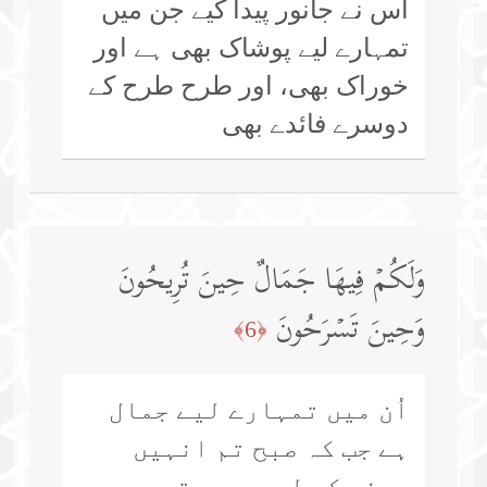
اس نے جانور پیدا کیے جن میں
تمہارے لیے پوشاک بھی ہے اور
خوراک بھی، اور طرح طرح کے
دوسرے فائدے بھی
وَلَكُمۡ فِیهَا جَمَالٌ حِینَ تُرِیحُونَ
وَحِینَ تَسۡرَحُونَ
﴿6﴾
اُن میں تمہارے لیے جمال
ہے جب کہ صبح تم انہیں
چرنے کے لیے بھیجتے ہو