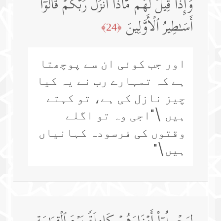
وَإِذَا قِیلَ لَهُم مَّاذَاۤ أَنزَلَ رَبُّكُمۡ قَالُوۤا۟
أَسَـٰطِیرُ ٱلۡأَوَّلِینَ
﴿24﴾
اور جب کوئی ان سے پوچھتا
ہے کہ تمہارے رب نے یہ کیا
چیز نازل کی ہے، تو کہتے
ہیں \"اجی وہ تو اگلے
وقتوں کی فرسودہ کہانیاں
ہیں\"