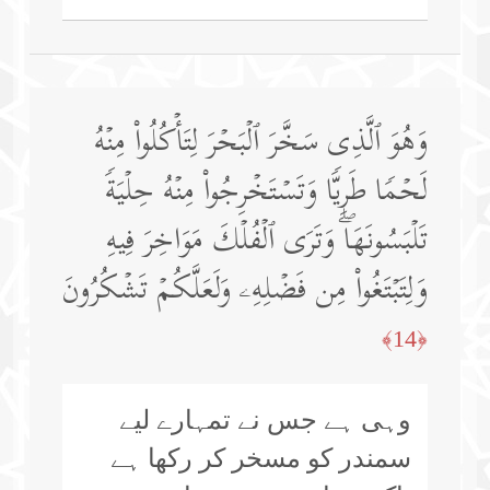
وَهُوَ ٱلَّذِی سَخَّرَ ٱلۡبَحۡرَ لِتَأۡكُلُوا۟ مِنۡهُ
لَحۡمࣰا طَرِیࣰّا وَتَسۡتَخۡرِجُوا۟ مِنۡهُ حِلۡیَةࣰ
تَلۡبَسُونَهَاۖ وَتَرَى ٱلۡفُلۡكَ مَوَاخِرَ فِیهِ
وَلِتَبۡتَغُوا۟ مِن فَضۡلِهِۦ وَلَعَلَّكُمۡ تَشۡكُرُونَ
﴿14﴾
وہی ہے جس نے تمہارے لیے
سمندر کو مسخر کر رکھا ہے