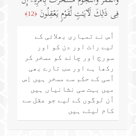
وَٱلۡقَمَرَۖ وَٱلنُّجُومُ مُسَخَّرَ ٰ⁠تُۢ بِأَمۡرِهِۦۤۚ إِنَّ
فِی ذَ ٰ⁠لِكَ لَـَٔایَـٰتࣲ لِّقَوۡمࣲ یَعۡقِلُونَ
﴿12﴾
اُس نے تمہاری بھلائی کے
لیے رات اور دن کو اور
سورج اور چاند کو مسخر کر
رکھا ہے اور سب تارے بھی
اُسی کے حکم سے مسخر ہیں اِس
میں بہت سی نشانیاں ہیں
اُن لوگوں کے لیے جو عقل سے
کام لیتے ہیں