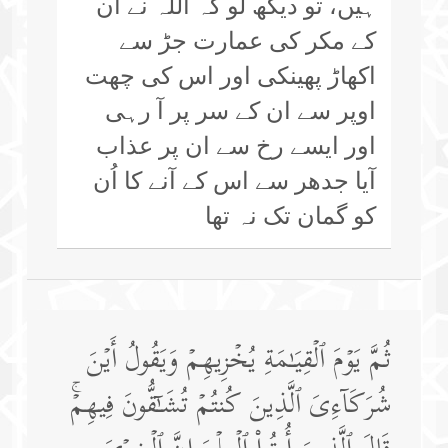
ہیں، تو دیکھ لو کہ اللہ نے اُن
کے مکر کی عمارت جڑ سے
اکھاڑ پھینکی اور اس کی چھت
اوپر سے ان کے سر پر آ رہی
اور ایسے رخ سے ان پر عذاب
آیا جدھر سے اس کے آنے کا اُن
کو گمان تک نہ تھا
ثُمَّ یَوۡمَ ٱلۡقِیَـٰمَةِ یُخۡزِیهِمۡ وَیَقُولُ أَیۡنَ
شُرَكَاۤءِیَ ٱلَّذِینَ كُنتُمۡ تُشَـٰۤقُّونَ فِیهِمۡۚ