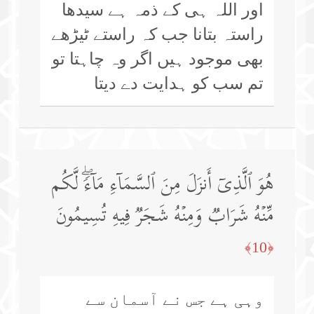
اور اللہ ہی کے ذمہ ہے سیدھا
راستہ بتانا جب کہ راستے ٹیڑھے
بھی موجود ہیں اگر وہ چاہتا تو
تم سب کو ہدایت دے دیتا
هُوَ ٱلَّذِیۤ أَنزَلَ مِنَ ٱلسَّمَاۤءِ مَاۤءࣰۖ لَّكُم
مِّنۡهُ شَرَابࣱ وَمِنۡهُ شَجَرࣱ فِیهِ تُسِیمُونَ
﴿10﴾
وہی ہے جس نے آسمان سے