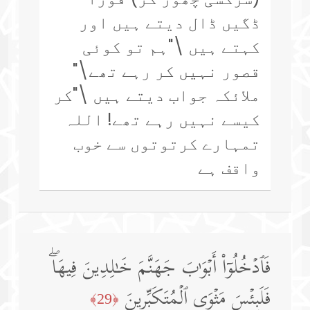
ڈگیں ڈال دیتے ہیں اور
کہتے ہیں \"ہم تو کوئی
قصور نہیں کر رہے تھے\"
ملائکہ جواب دیتے ہیں \"کر
کیسے نہیں رہے تھے! اللہ
تمہارے کرتوتوں سے خوب
واقف ہے
فَٱدۡخُلُوۤا۟ أَبۡوَ ٰ⁠بَ جَهَنَّمَ خَـٰلِدِینَ فِیهَاۖ
فَلَبِئۡسَ مَثۡوَى ٱلۡمُتَكَبِّرِینَ
﴿29﴾