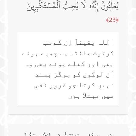
یُعۡلِنُونَۚ إِنَّهُۥ لَا یُحِبُّ ٱلۡمُسۡتَكۡبِرِینَ
﴿23﴾
اللہ یقیناً اِن کے سب
کرتوت جانتا ہے چھپے ہوئے
بھی اور کھلے ہوئے بھی وہ
اُن لوگوں کو ہرگز پسند
نہیں کرتا جو غرور نفس
میں مبتلا ہوں