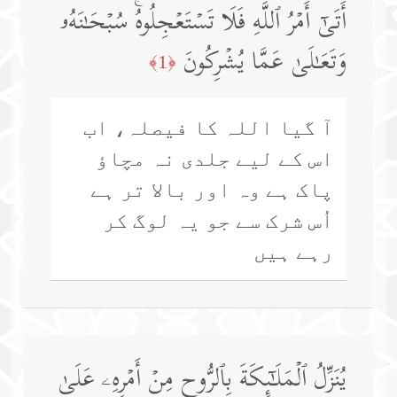
أَتَىٰۤ أَمۡرُ ٱللَّهِ فَلَا تَسۡتَعۡجِلُوهُۚ سُبۡحَـٰنَهُۥ
وَتَعَـٰلَىٰ عَمَّا یُشۡرِكُونَ
﴿1﴾
آ گیا اللہ کا فیصلہ، اب
اس کے لیے جلدی نہ مچاؤ
پاک ہے وہ اور بالا تر ہے
اُس شرک سے جو یہ لوگ کر
رہے ہیں
یُنَزِّلُ ٱلۡمَلَـٰۤىِٕكَةَ بِٱلرُّوحِ مِنۡ أَمۡرِهِۦ عَلَىٰ