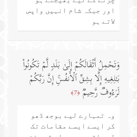
اور جبکہ شام انہیں واپس
لاتے ہو
وَتَحۡمِلُ أَثۡقَالَكُمۡ إِلَىٰ بَلَدࣲ لَّمۡ تَكُونُوا۟
بَـٰلِغِیهِ إِلَّا بِشِقِّ ٱلۡأَنفُسِۚ إِنَّ رَبَّكُمۡ
لَرَءُوفࣱ رَّحِیمࣱ
﴿7﴾
وہ تمہارے لیے بوجھ ڈھو
کر ایسے ایسے مقامات تک
لے جاتے ہیں جہاں تم سخت