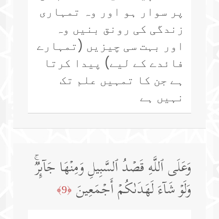
پر سوار ہو اور وہ تمہاری
زندگی کی رونق بنیں وہ
اور بہت سی چیزیں (تمہارے
فائدے کے لیے) پیدا کرتا
ہے جن کا تمہیں علم تک
نہیں ہے
وَعَلَى ٱللَّهِ قَصۡدُ ٱلسَّبِیلِ وَمِنۡهَا جَاۤىِٕرࣱۚ
وَلَوۡ شَاۤءَ لَهَدَىٰكُمۡ أَجۡمَعِینَ
﴿9﴾