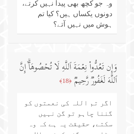
وہ جو کچھ بھی پیدا نہیں کرتے،
دونوں یکساں ہیں؟ کیا تم
ہوش میں نہیں آتے؟
وَإِن تَعُدُّوا۟ نِعۡمَةَ ٱللَّهِ لَا تُحۡصُوهَاۤۗ إِنَّ
ٱللَّهَ لَغَفُورࣱ رَّحِیمࣱ
﴿18﴾
اگر تم اللہ کی نعمتوں کو
گننا چاہو تو گن نہیں
سکتے، حقیقت یہ ہے کہ وہ