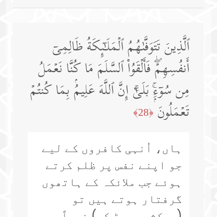
ٱلَّذِینَ تَتَوَفَّىٰهُمُ ٱلۡمَلَـٰۤىِٕكَةُ ظَالِمِیۤ
أَنفُسِهِمۡۖ فَأَلۡقَوُا۟ ٱلسَّلَمَ مَا كُنَّا نَعۡمَلُ
مِن سُوۤءِۭۚ بَلَىٰۤۚ إِنَّ ٱللَّهَ عَلِیمُۢ بِمَا كُنتُمۡ
تَعۡمَلُونَ
﴿28﴾
ہاں، اُنہی کافروں کے لیے
جو اپنے نفس پر ظلم کرتے
ہوئے جب ملائکہ کے ہاتھوں
گرفتار ہوتے ہیں تو
(سرکشی چھوڑ کر) فوراً