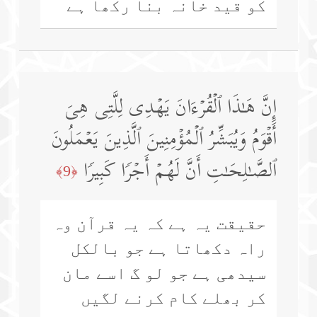
کو قید خانہ بنا رکھا ہے
إِنَّ هَـٰذَا ٱلۡقُرۡءَانَ یَهۡدِی لِلَّتِی هِیَ
أَقۡوَمُ وَیُبَشِّرُ ٱلۡمُؤۡمِنِینَ ٱلَّذِینَ یَعۡمَلُونَ
ٱلصَّـٰلِحَـٰتِ أَنَّ لَهُمۡ أَجۡرࣰا كَبِیرࣰا
﴿9﴾
حقیقت یہ ہے کہ یہ قرآن وہ
راہ دکھاتا ہے جو بالکل
سیدھی ہے جو لو گ اسے مان
کر بھلے کام کرنے لگیں