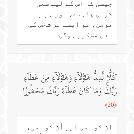
جیسی کہ اس کے لیے سعی
کرنی چاہیے، اور ہو وہ
مومن، تو ایسے ہر شخص کی
سعی مشکور ہوگی
كُلࣰّا نُّمِدُّ هَـٰۤؤُلَاۤءِ وَهَـٰۤؤُلَاۤءِ مِنۡ عَطَاۤءِ
رَبِّكَۚ وَمَا كَانَ عَطَاۤءُ رَبِّكَ مَحۡظُورًا
﴿20﴾
اِن کو بھی اور اُن کو بھی،