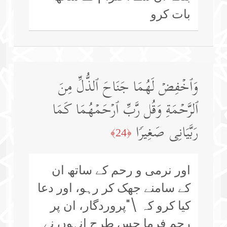
بات کرو
وَٱخۡفِضۡ لَهُمَا جَنَاحَ ٱلذُّلِّ مِنَ
ٱلرَّحۡمَةِ وَقُل رَّبِّ ٱرۡحَمۡهُمَا كَمَا
رَبَّیَانِی صَغِیرࣰا
﴿24﴾
اور نرمی و رحم کے ساتھ ان
کے سامنے جھک کر رہو، اور دعا
کیا کرو کہ \"پروردگار، ان پر
رحم فرما جس طرح اِنہوں نے