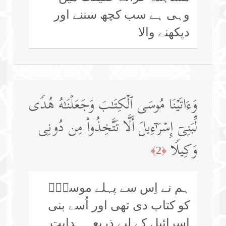
وہی ہے سب کچھ سننے اور
دیکھنے والا
وَءَاتَیۡنَا مُوسَى ٱلۡكِتَـٰبَ وَجَعَلۡنَـٰهُ هُدࣰى
لِّبَنِیۤ إِسۡرَ ٰ⁠ۤءِیلَ أَلَّا تَتَّخِذُوا۟ مِن دُونِی
وَكِیلࣰا
﴿2﴾
ہم نے اِس سے پہلے موسیٰؑ
کو کتاب دی تھی اور اُسے بنی
اسرائیل کے لیے ذریعہ ہدایت