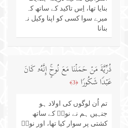
بنایا تھا، اِس تاکید کے ساتھ کہ
میرے سوا کسی کو اپنا وکیل نہ
بنانا
ذُرِّیَّةَ مَنۡ حَمَلۡنَا مَعَ نُوحٍۚ إِنَّهُۥ كَانَ
عَبۡدࣰا شَكُورࣰا
﴿3﴾
تم اُن لوگوں کی اولاد ہو
جنہیں ہم نے نوحؑ کے ساتھ
کشتی پر سوار کیا تھا، اور نوحؑ