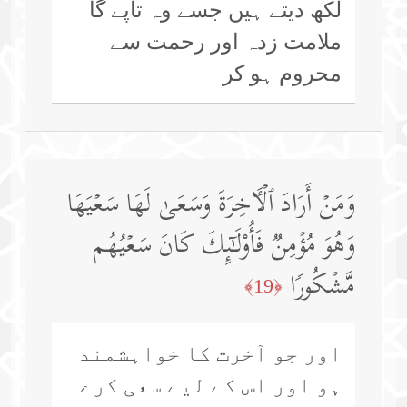
لکھ دیتے ہیں جسے وہ تاپے گا
ملامت زدہ اور رحمت سے
محروم ہو کر
وَمَنۡ أَرَادَ ٱلۡـَٔاخِرَةَ وَسَعَىٰ لَهَا سَعۡیَهَا
وَهُوَ مُؤۡمِنࣱ فَأُو۟لَـٰۤىِٕكَ كَانَ سَعۡیُهُم
مَّشۡكُورࣰا
﴿19﴾
اور جو آخرت کا خواہشمند
ہو اور اس کے لیے سعی کرے