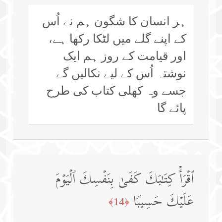
ہر انسان کا شگون ہم نے اُس
کے اپنے گلے میں لٹکا رکھا ہے،
اور قیامت کے روز ہم ایک
نوشتہ اُس کے لیے نکالیں گے
جسے وہ کھلی کتاب کی طرح
پائے گا
ٱقۡرَأۡ كِتَـٰبَكَ كَفَىٰ بِنَفۡسِكَ ٱلۡیَوۡمَ
عَلَیۡكَ حَسِیبࣰا
﴿14﴾