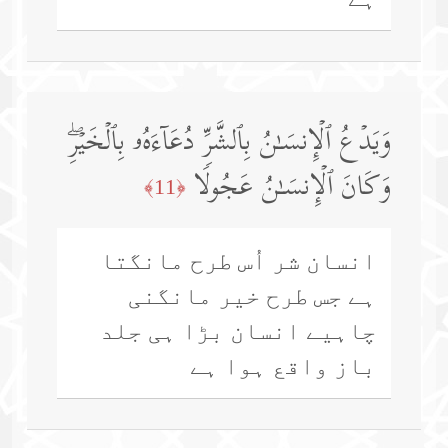
وَیَدۡعُ ٱلۡإِنسَـٰنُ بِٱلشَّرِّ دُعَاۤءَهُۥ بِٱلۡخَیۡرِۖ
وَكَانَ ٱلۡإِنسَـٰنُ عَجُولࣰا
﴿11﴾
انسان شر اُس طرح مانگتا
ہے جس طرح خیر مانگنی
چاہیے انسان بڑا ہی جلد
باز واقع ہوا ہے