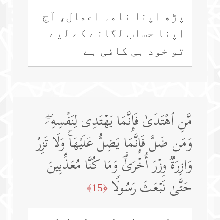
پڑھ اپنا نامہ اعمال، آج
اپنا حساب لگانے کے لیے
تو خود ہی کافی ہے
مَّنِ ٱهۡتَدَىٰ فَإِنَّمَا یَهۡتَدِی لِنَفۡسِهِۦۖ
وَمَن ضَلَّ فَإِنَّمَا یَضِلُّ عَلَیۡهَاۚ وَلَا تَزِرُ
وَازِرَةࣱ وِزۡرَ أُخۡرَىٰۗ وَمَا كُنَّا مُعَذِّبِینَ
حَتَّىٰ نَبۡعَثَ رَسُولࣰا
﴿15﴾