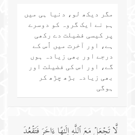
مگر دیکھ لو، دنیا ہی میں
ہم نے ایک گروہ کو دوسرے
پر کیسی فضیلت دے رکھی
ہے، اور آخرت میں اُس کے
درجے اور بھی زیادہ ہوں
گے، اور اس کی فضیلت اور
بھی زیادہ بڑھ چڑھ کر
ہوگی
لَّا تَجۡعَلۡ مَعَ ٱللَّهِ إِلَـٰهًا ءَاخَرَ فَتَقۡعُدَ