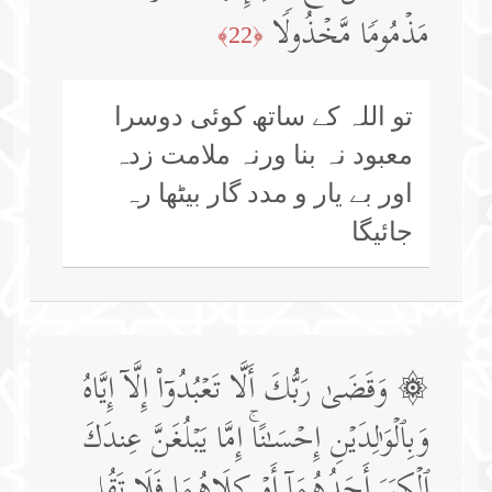
مَذۡمُومࣰا مَّخۡذُولࣰا
﴿22﴾
تو اللہ کے ساتھ کوئی دوسرا
معبود نہ بنا ورنہ ملامت زدہ
اور بے یار و مدد گار بیٹھا رہ
جائیگا
۞ وَقَضَىٰ رَبُّكَ أَلَّا تَعۡبُدُوۤا۟ إِلَّاۤ إِیَّاهُ
وَبِٱلۡوَ ٰ⁠لِدَیۡنِ إِحۡسَـٰنًاۚ إِمَّا یَبۡلُغَنَّ عِندَكَ
ٱلۡكِبَرَ أَحَدُهُمَاۤ أَوۡ كِلَاهُمَا فَلَا تَقُل