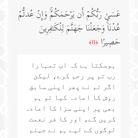
عَسَىٰ رَبُّكُمۡ أَن یَرۡحَمَكُمۡۚ وَإِنۡ عُدتُّمۡ
عُدۡنَاۚ وَجَعَلۡنَا جَهَنَّمَ لِلۡكَـٰفِرِینَ
حَصِیرًا
﴿8﴾
ہوسکتا ہے کہ اب تمہارا
رب تم پر رحم کرے، لیکن
اگر تم نے پھر اپنی سابق
روش کا اعادہ کیا تو ہم
بھی پر اپنی سزا کا اعادہ
کریں گے، اور کا فر نعمت
لوگوں کے لیے ہم نے جہنم