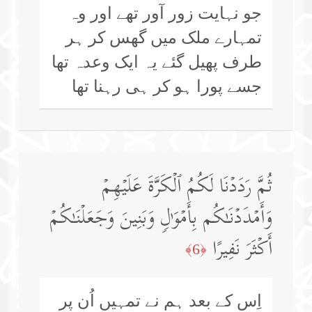
جو نہایت زور آور تھے اور وہ
تمہارے ملک میں گھس کر ہر
طرف پھیل گئے یہ ایک وعدہ تھا
جسے پورا ہو کر ہی رہنا تھا
ثُمَّ رَدَدۡنَا لَكُمُ ٱلۡكَرَّةَ عَلَیۡهِمۡ
وَأَمۡدَدۡنَـٰكُم بِأَمۡوَ ٰ⁠لࣲ وَبَنِینَ وَجَعَلۡنَـٰكُمۡ
أَكۡثَرَ نَفِیرًا
﴿6﴾
اِس کے بعد ہم نے تمہیں اُن پر