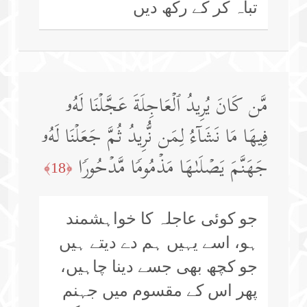
تباہ کر کے رکھ دیں
مَّن كَانَ یُرِیدُ ٱلۡعَاجِلَةَ عَجَّلۡنَا لَهُۥ
فِیهَا مَا نَشَاۤءُ لِمَن نُّرِیدُ ثُمَّ جَعَلۡنَا لَهُۥ
جَهَنَّمَ یَصۡلَىٰهَا مَذۡمُومࣰا مَّدۡحُورࣰا
﴿18﴾
جو کوئی عاجلہ کا خواہشمند
ہو، اسے یہیں ہم دے دیتے ہیں
جو کچھ بھی جسے دینا چاہیں،
پھر اس کے مقسوم میں جہنم