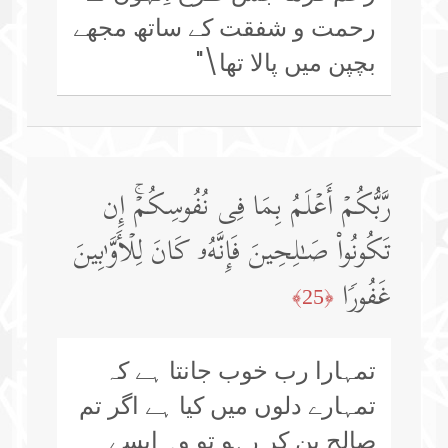
رحمت و شفقت کے ساتھ مجھے
بچپن میں پالا تھا\"
رَّبُّكُمۡ أَعۡلَمُ بِمَا فِی نُفُوسِكُمۡۚ إِن
تَكُونُوا۟ صَـٰلِحِینَ فَإِنَّهُۥ كَانَ لِلۡأَوَّ ٰ⁠بِینَ
غَفُورࣰا
﴿25﴾
تمہارا رب خوب جانتا ہے کہ
تمہارے دلوں میں کیا ہے اگر تم
صالح بن کر رہو تو وہ ایسے