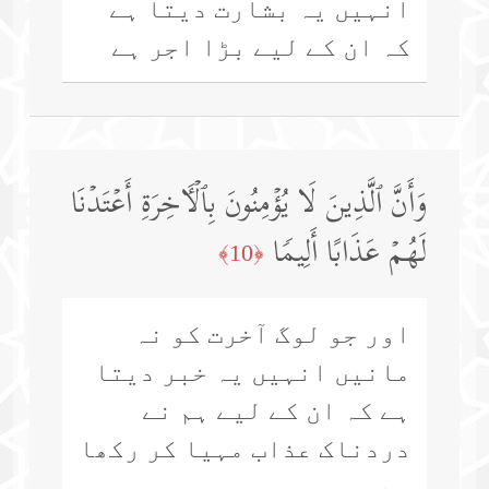
انہیں یہ بشارت دیتا ہے
کہ ان کے لیے بڑا اجر ہے
وَأَنَّ ٱلَّذِینَ لَا یُؤۡمِنُونَ بِٱلۡـَٔاخِرَةِ أَعۡتَدۡنَا
لَهُمۡ عَذَابًا أَلِیمࣰا
﴿10﴾
اور جو لوگ آخرت کو نہ
مانیں انہیں یہ خبر دیتا
ہے کہ ان کے لیے ہم نے
دردناک عذاب مہیا کر رکھا
ہے