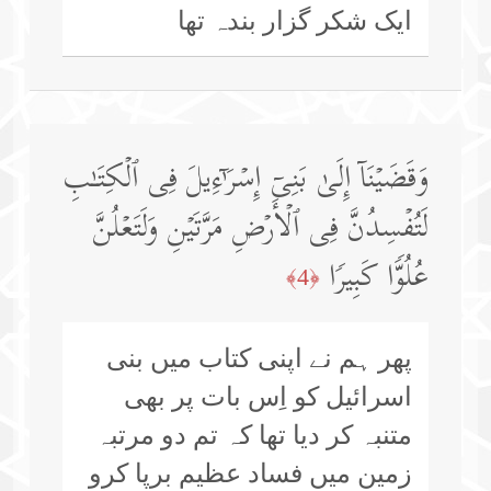
ایک شکر گزار بندہ تھا
وَقَضَیۡنَاۤ إِلَىٰ بَنِیۤ إِسۡرَ ٰ⁠ۤءِیلَ فِی ٱلۡكِتَـٰبِ
لَتُفۡسِدُنَّ فِی ٱلۡأَرۡضِ مَرَّتَیۡنِ وَلَتَعۡلُنَّ
عُلُوࣰّا كَبِیرࣰا
﴿4﴾
پھر ہم نے اپنی کتاب میں بنی
اسرائیل کو اِس بات پر بھی
متنبہ کر دیا تھا کہ تم دو مرتبہ
زمین میں فساد عظیم برپا کرو