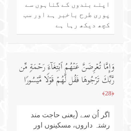
اپنے بندوں کے گناہوں سے
پوری طرح باخبر ہے اور سب
کچھ دیکھ رہا ہے
وَإِمَّا تُعۡرِضَنَّ عَنۡهُمُ ٱبۡتِغَاۤءَ رَحۡمَةࣲ مِّن
رَّبِّكَ تَرۡجُوهَا فَقُل لَّهُمۡ قَوۡلࣰا مَّیۡسُورࣰا
﴿28﴾
اگر اُن سے (یعنی حاجت مند
رشتہ داروں، مسکینوں اور