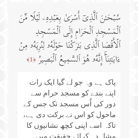
سُبۡحَـٰنَ ٱلَّذِیۤ أَسۡرَىٰ بِعَبۡدِهِۦ لَیۡلࣰا مِّنَ
ٱلۡمَسۡجِدِ ٱلۡحَرَامِ إِلَى ٱلۡمَسۡجِدِ
ٱلۡأَقۡصَا ٱلَّذِی بَـٰرَكۡنَا حَوۡلَهُۥ لِنُرِیَهُۥ مِنۡ
ءَایَـٰتِنَاۤۚ إِنَّهُۥ هُوَ ٱلسَّمِیعُ ٱلۡبَصِیرُ
﴿1﴾
پاک ہے وہ جو لے گیا ایک رات
اپنے بندے کو مسجد حرام سے
دور کی اُس مسجد تک جس کے
ماحول کو اس نے برکت دی ہے،
تاکہ اسے اپنی کچھ نشانیوں کا
مشاہدہ کرائے حقیقت میں