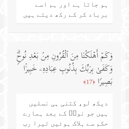
ہو جاتا ہے اور ہم اسے
برباد کر کے رکھ دیتے ہیں
وَكَمۡ أَهۡلَكۡنَا مِنَ ٱلۡقُرُونِ مِنۢ بَعۡدِ نُوحࣲۗ
وَكَفَىٰ بِرَبِّكَ بِذُنُوبِ عِبَادِهِۦ خَبِیرَۢا
بَصِیرࣰا
﴿17﴾
دیکھ لو، کتنی ہی نسلیں
ہیں جو نوحؑ کے بعد ہمارے
حکم سے ہلاک ہوئیں تیرا رب