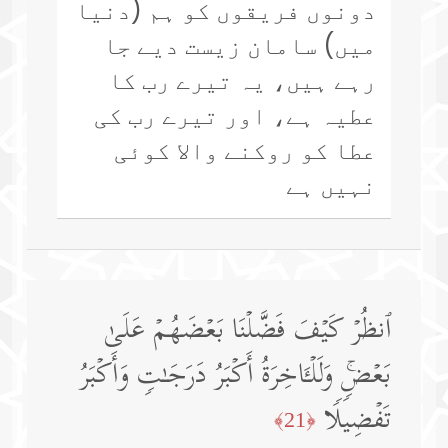
دونوں فریقوں کو ہم (دنیا
میں) سامان زیست دیے جا
رہے ہیں، یہ تیرے رب کا
عطیہ ہے، اور تیرے رب کی
عطا کو روکنے والا کوئی
نہیں ہے
ٱنظُرۡ كَیۡفَ فَضَّلۡنَا بَعۡضَهُمۡ عَلَىٰ
بَعۡضࣲۚ وَلَلۡـَٔاخِرَةُ أَكۡبَرُ دَرَجَـٰتࣲ وَأَكۡبَرُ
تَفۡضِیلࣰا
﴿21﴾