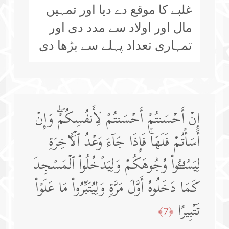
غلبے کا موقع دے دیا اور تمہیں
مال اور اولاد سے مدد دی اور
تمہاری تعداد پہلے سے بڑھا دی
إِنۡ أَحۡسَنتُمۡ أَحۡسَنتُمۡ لِأَنفُسِكُمۡۖ وَإِنۡ
أَسَأۡتُمۡ فَلَهَاۚ فَإِذَا جَاۤءَ وَعۡدُ ٱلۡـَٔاخِرَةِ
لِیَسُـࣳۤـُٔوا۟ وُجُوهَكُمۡ وَلِیَدۡخُلُوا۟ ٱلۡمَسۡجِدَ
كَمَا دَخَلُوهُ أَوَّلَ مَرَّةࣲ وَلِیُتَبِّرُوا۟ مَا عَلَوۡا۟
تَتۡبِیرًا
﴿7﴾