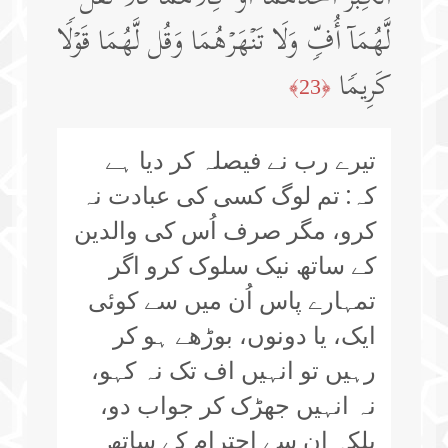
لَّهُمَاۤ أُفࣲّ وَلَا تَنۡهَرۡهُمَا وَقُل لَّهُمَا قَوۡلࣰا
كَرِیمࣰا
﴿23﴾
تیرے رب نے فیصلہ کر دیا ہے
کہ: تم لوگ کسی کی عبادت نہ
کرو، مگر صرف اُس کی والدین
کے ساتھ نیک سلوک کرو اگر
تمہارے پاس اُن میں سے کوئی
ایک، یا دونوں، بوڑھے ہو کر
رہیں تو انہیں اف تک نہ کہو،
نہ انہیں جھڑک کر جواب دو،
بلکہ ان سے احترام کے ساتھ