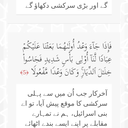
گے اور بڑی سرکشی دکھاؤ گے
فَإِذَا جَاۤءَ وَعۡدُ أُولَىٰهُمَا بَعَثۡنَا عَلَیۡكُمۡ
عِبَادࣰا لَّنَاۤ أُو۟لِی بَأۡسࣲ شَدِیدࣲ فَجَاسُوا۟
خِلَـٰلَ ٱلدِّیَارِۚ وَكَانَ وَعۡدࣰا مَّفۡعُولࣰا
﴿5﴾
آخرکار جب اُن میں سے پہلی
سرکشی کا موقع پیش آیا، تو اے
بنی اسرائیل، ہم نے تمہارے
مقابلے پر اپنے ایسے بندے اٹھائے