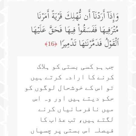
وَإِذَاۤ أَرَدۡنَاۤ أَن نُّهۡلِكَ قَرۡیَةً أَمَرۡنَا
مُتۡرَفِیهَا فَفَسَقُوا۟ فِیهَا فَحَقَّ عَلَیۡهَا
ٱلۡقَوۡلُ فَدَمَّرۡنَـٰهَا تَدۡمِیرࣰا
﴿16﴾
جب ہم کسی بستی کو ہلاک
کرنے کا ارادہ کرتے ہیں
تو اس کے خوشحال لوگوں کو
حکم دیتے ہیں اور وہ اس
میں نافرمانیاں کرنے
لگتے ہیں، تب عذاب کا
فیصلہ اس بستی پر چسپاں