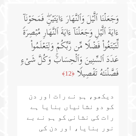
وَجَعَلۡنَا ٱلَّیۡلَ وَٱلنَّهَارَ ءَایَتَیۡنِۖ فَمَحَوۡنَاۤ
ءَایَةَ ٱلَّیۡلِ وَجَعَلۡنَاۤ ءَایَةَ ٱلنَّهَارِ مُبۡصِرَةࣰ
لِّتَبۡتَغُوا۟ فَضۡلࣰا مِّن رَّبِّكُمۡ وَلِتَعۡلَمُوا۟
عَدَدَ ٱلسِّنِینَ وَٱلۡحِسَابَۚ وَكُلَّ شَیۡءࣲ
فَصَّلۡنَـٰهُ تَفۡصِیلࣰا
﴿12﴾
دیکھو، ہم نے رات اور دن
کو دو نشانیاں بنایا ہے
رات کی نشانی کو ہم نے بے
نور بنایا، اور دن کی