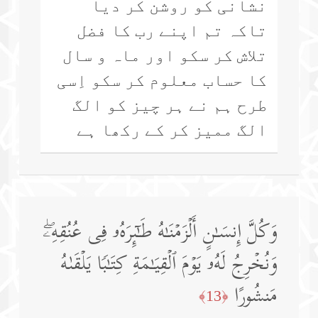
نشانی کو روشن کر دیا
تاکہ تم اپنے رب کا فضل
تلاش کر سکو اور ماہ و سال
کا حساب معلوم کر سکو اِسی
طرح ہم نے ہر چیز کو الگ
الگ ممیز کر کے رکھا ہے
وَكُلَّ إِنسَـٰنٍ أَلۡزَمۡنَـٰهُ طَـٰۤىِٕرَهُۥ فِی عُنُقِهِۦۖ
وَنُخۡرِجُ لَهُۥ یَوۡمَ ٱلۡقِیَـٰمَةِ كِتَـٰبࣰا یَلۡقَىٰهُ
مَنشُورًا
﴿13﴾