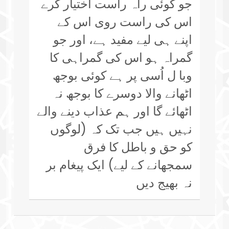
جو کوئی راہ راست اختیار کرے
اس کی راست روی اس کے
اپنے ہی لیے مفید ہے، اور جو
گمراہ ہو اس کی گمراہی کا
وبا ل اُسی پر ہے کوئی بوجھ
اٹھانے والا دوسرے کا بوجھ نہ
اٹھائے گا اور ہم عذاب دینے والے
نہیں ہیں جب تک کہ (لوگوں
کو حق و باطل کا فرق
سمجھانے کے لیے) ایک پیغام بر
نہ بھیج دیں