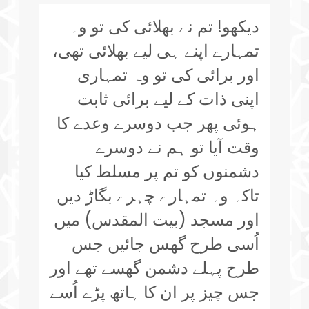
دیکھو! تم نے بھلائی کی تو وہ
تمہارے اپنے ہی لیے بھلائی تھی،
اور برائی کی تو وہ تمہاری
اپنی ذات کے لیے برائی ثابت
ہوئی پھر جب دوسرے وعدے کا
وقت آیا تو ہم نے دوسرے
دشمنوں کو تم پر مسلط کیا
تاکہ وہ تمہارے چہرے بگاڑ دیں
اور مسجد (بیت المقدس) میں
اُسی طرح گھس جائیں جس
طرح پہلے دشمن گھسے تھے اور
جس چیز پر ان کا ہاتھ پڑے اُسے