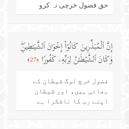
حق فضول خرچی نہ کرو
إِنَّ ٱلۡمُبَذِّرِینَ كَانُوۤا۟ إِخۡوَ ٰ⁠نَ ٱلشَّیَـٰطِینِۖ
وَكَانَ ٱلشَّیۡطَـٰنُ لِرَبِّهِۦ كَفُورࣰا
﴿27﴾
فضول خرچ لوگ شیطان کے
بھائی ہیں، اور شیطان
اپنے رب کا ناشکرا ہے