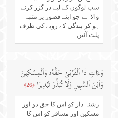
سب لوگوں کے لیے در گزر کرنے
والا ہے جو اپنے قصور پر متنبہ
ہو کر بندگی کے رویے کی طرف
پلٹ آئیں
وَءَاتِ ذَا ٱلۡقُرۡبَىٰ حَقَّهُۥ وَٱلۡمِسۡكِینَ
وَٱبۡنَ ٱلسَّبِیلِ وَلَا تُبَذِّرۡ تَبۡذِیرًا
﴿26﴾
رشتہ دار کو اس کا حق دو اور
مسکین اور مسافر کو اس کا