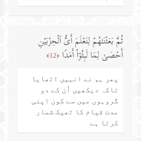
ثُمَّ بَعَثۡنَـٰهُمۡ لِنَعۡلَمَ أَیُّ ٱلۡحِزۡبَیۡنِ
أَحۡصَىٰ لِمَا لَبِثُوۤا۟ أَمَدࣰا
﴿12﴾
پھر ہم نے انہیں اٹھایا
تاکہ دیکھیں اُن کے دو
گروہوں میں سے کون اپنی
مدت قیام کا ٹھیک شمار
کرتا ہے