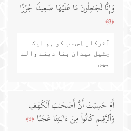
وَإِنَّا لَجَـٰعِلُونَ مَا عَلَیۡهَا صَعِیدࣰا جُرُزًا
﴿8﴾
آخرکار اِس سب کو ہم ایک
چٹیل میدان بنا دینے والے
ہیں
أَمۡ حَسِبۡتَ أَنَّ أَصۡحَـٰبَ ٱلۡكَهۡفِ
وَٱلرَّقِیمِ كَانُوا۟ مِنۡ ءَایَـٰتِنَا عَجَبًا
﴿9﴾