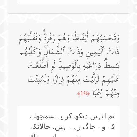
وَتَحۡسَبُهُمۡ أَیۡقَاظࣰا وَهُمۡ رُقُودࣱۚ وَنُقَلِّبُهُمۡ
ذَاتَ ٱلۡیَمِینِ وَذَاتَ ٱلشِّمَالِۖ وَكَلۡبُهُم
بَـٰسِطࣱ ذِرَاعَیۡهِ بِٱلۡوَصِیدِۚ لَوِ ٱطَّلَعۡتَ
عَلَیۡهِمۡ لَوَلَّیۡتَ مِنۡهُمۡ فِرَارࣰا وَلَمُلِئۡتَ
مِنۡهُمۡ رُعۡبࣰا
﴿18﴾
تم انہیں دیکھ کر یہ سمجھتے
کہ وہ جاگ رہے ہیں، حالانکہ