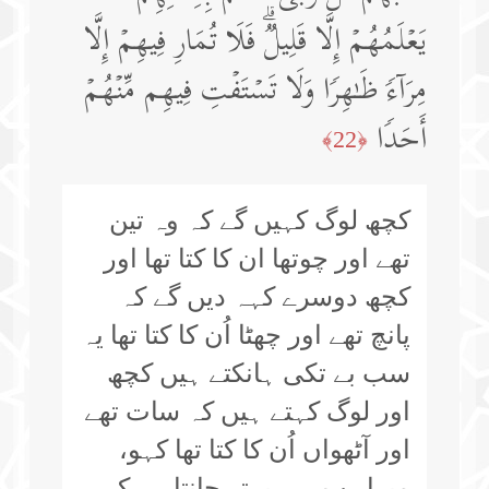
یَعۡلَمُهُمۡ إِلَّا قَلِیلࣱۗ فَلَا تُمَارِ فِیهِمۡ إِلَّا
مِرَاۤءࣰ ظَـٰهِرࣰا وَلَا تَسۡتَفۡتِ فِیهِم مِّنۡهُمۡ
أَحَدࣰا
﴿22﴾
کچھ لوگ کہیں گے کہ وہ تین
تھے اور چوتھا ان کا کتا تھا اور
کچھ دوسرے کہہ دیں گے کہ
پانچ تھے اور چھٹا اُن کا کتا تھا یہ
سب بے تکی ہانکتے ہیں کچھ
اور لوگ کہتے ہیں کہ سات تھے
اور آٹھواں اُن کا کتا تھا کہو،
میرا رب ہی بہتر جانتا ہے کہ