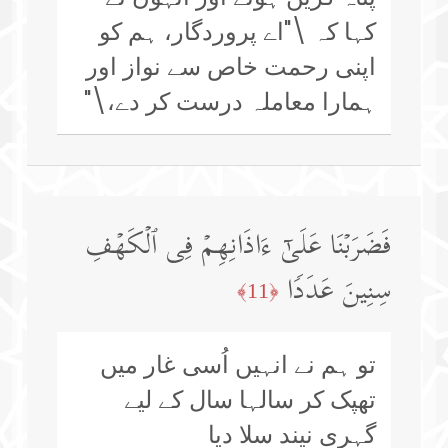
کہا کہ \"اے پروردگار، ہم کو
اپنی رحمت خاص سے نواز اور
ہمارا معاملہ درست کر دے،\"
فَضَرَبۡنَا عَلَىٰۤ ءَاذَانِهِمۡ فِی ٱلۡكَهۡفِ
سِنِینَ عَدَدࣰا
﴿11﴾
تو ہم نے انہیں اُسی غار میں
تھپک کر سالہا سال کے لیے
گہری نیند سلا دیا