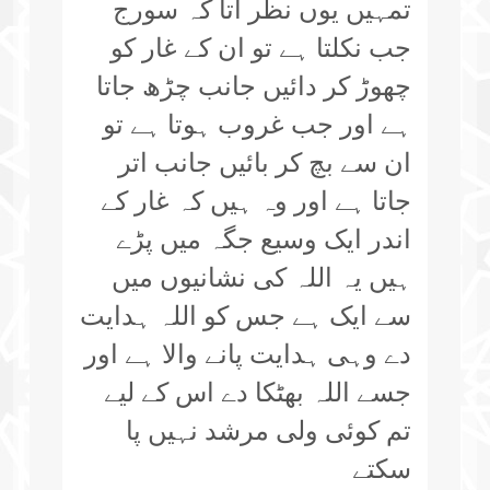
تمہیں یوں نظر آتا کہ سورج
جب نکلتا ہے تو ان کے غار کو
چھوڑ کر دائیں جانب چڑھ جاتا
ہے اور جب غروب ہوتا ہے تو
ان سے بچ کر بائیں جانب اتر
جاتا ہے اور وہ ہیں کہ غار کے
اندر ایک وسیع جگہ میں پڑے
ہیں یہ اللہ کی نشانیوں میں
سے ایک ہے جس کو اللہ ہدایت
دے وہی ہدایت پانے والا ہے اور
جسے اللہ بھٹکا دے اس کے لیے
تم کوئی ولی مرشد نہیں پا
سکتے