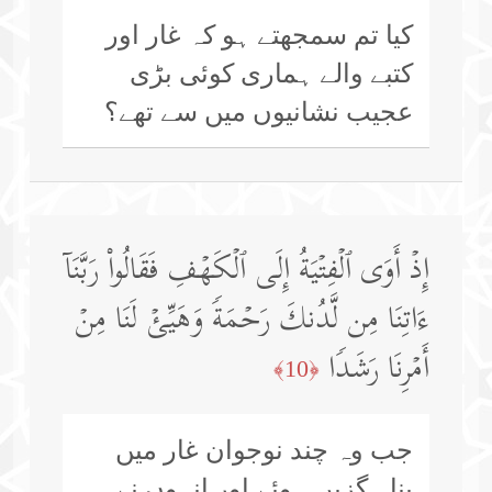
کیا تم سمجھتے ہو کہ غار اور
کتبے والے ہماری کوئی بڑی
عجیب نشانیوں میں سے تھے؟
إِذۡ أَوَى ٱلۡفِتۡیَةُ إِلَى ٱلۡكَهۡفِ فَقَالُوا۟ رَبَّنَاۤ
ءَاتِنَا مِن لَّدُنكَ رَحۡمَةࣰ وَهَیِّئۡ لَنَا مِنۡ
أَمۡرِنَا رَشَدࣰا
﴿10﴾
جب وہ چند نوجوان غار میں
پناہ گزیں ہوئے اور انہوں نے