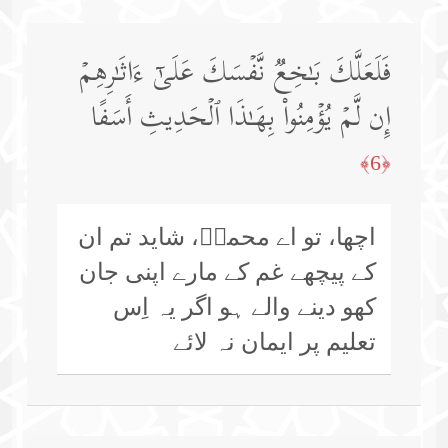
فَلَعَلَّكَ بَـٰخِعࣱ نَّفۡسَكَ عَلَىٰۤ ءَاثَـٰرِهِمۡ
إِن لَّمۡ یُؤۡمِنُوا۟ بِهَـٰذَا ٱلۡحَدِیثِ أَسَفًا
﴿6﴾
اچھا، تو اے محمدؐ، شاید تم ان
کے پیچھے غم کے مارے اپنی جان
کھو دینے والے ہو اگر یہ اِس
تعلیم پر ایمان نہ لائے