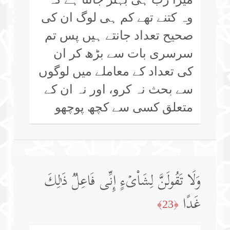
وہ کتنے تھے کم ہی لوگ ان کی
صحیح تعداد جانتے ہیں پس تم
سرسری بات سے بڑھ کر ان
کی تعداد کے معاملے میں لوگوں
سے بحث نہ کرو، اور نہ ان کے
متعلق کسی سے کچھ پوچھو
وَلَا تَقُولَنَّ لِشَا۟یۡءٍ إِنِّی فَاعِلࣱ ذَ ٰ⁠لِكَ
غَدًا
﴿23﴾