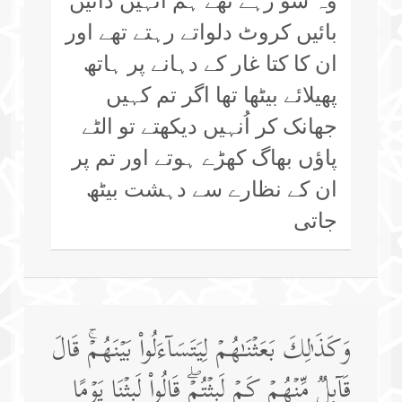
وہ سو رہے تھے ہم انہیں دائیں
بائیں کروٹ دلواتے رہتے تھے اور
ان کا کتا غار کے دہانے پر ہاتھ
پھیلائے بیٹھا تھا اگر تم کہیں
جھانک کر اُنہیں دیکھتے تو الٹے
پاؤں بھاگ کھڑے ہوتے اور تم پر
ان کے نظارے سے دہشت بیٹھ
جاتی
وَكَذَ ٰ⁠لِكَ بَعَثۡنَـٰهُمۡ لِیَتَسَاۤءَلُوا۟ بَیۡنَهُمۡۚ قَالَ
قَاۤىِٕلࣱ مِّنۡهُمۡ كَمۡ لَبِثۡتُمۡۖ قَالُوا۟ لَبِثۡنَا یَوۡمًا