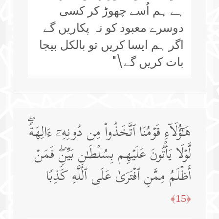
ہے ہم اُسے چھوڑ کر کسی
دوسرے معبود کو نہ پکاریں گے
اگر ہم ایسا کریں تو بالکل بیجا
بات کریں گے\"
هَـٰۤؤُلَاۤءِ قَوۡمُنَا ٱتَّخَذُوا۟ مِن دُونِهِۦۤ ءَالِهَةࣰۖ
لَّوۡلَا یَأۡتُونَ عَلَیۡهِم بِسُلۡطَـٰنِۭ بَیِّنࣲۖ فَمَنۡ
أَظۡلَمُ مِمَّنِ ٱفۡتَرَىٰ عَلَى ٱللَّهِ كَذِبࣰا
﴿15﴾