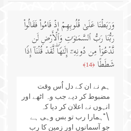
وَرَبَطۡنَا عَلَىٰ قُلُوبِهِمۡ إِذۡ قَامُوا۟ فَقَالُوا۟
رَبُّنَا رَبُّ ٱلسَّمَـٰوَ ٰ⁠تِ وَٱلۡأَرۡضِ لَن
نَّدۡعُوَا۟ مِن دُونِهِۦۤ إِلَـٰهࣰاۖ لَّقَدۡ قُلۡنَاۤ إِذࣰا
شَطَطًا
﴿14﴾
ہم نے ان کے دل اُس وقت
مضبوط کر دیے جب وہ اٹھے اور
انہوں نے اعلان کر دیا کہ
\"ہمارا رب تو بس وہی ہے
جو آسمانوں اور زمین کا رب