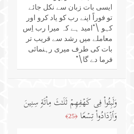
ایسی بات زبان سے نکل جائے
تو فوراً اپنے رب کو یاد کرو اور
کہو \"امید ہے کہ میرا رب اِس
معاملے میں رشد سے قریب تر
بات کی طرف میری رہنمائی
فرما دے گا\"
وَلَبِثُوا۟ فِی كَهۡفِهِمۡ ثَلَـٰثَ مِا۟ئَةࣲ سِنِینَ
وَٱزۡدَادُوا۟ تِسۡعࣰا
﴿25﴾