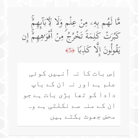
مَّا لَهُم بِهِۦ مِنۡ عِلۡمࣲ وَلَا لِـَٔابَاۤىِٕهِمۡۚ
كَبُرَتۡ كَلِمَةࣰ تَخۡرُجُ مِنۡ أَفۡوَ ٰ⁠هِهِمۡۚ إِن
یَقُولُونَ إِلَّا كَذِبࣰا
﴿5﴾
اِس بات کا نہ اُنہیں کوئی
علم ہے اور نہ ان کے باپ
دادا کو تھا بڑی بات ہے جو
ان کے منہ سے نکلتی ہے وہ
محض جھوٹ بکتے ہیں