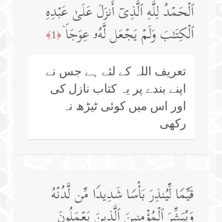
ٱلۡحَمۡدُ لِلَّهِ ٱلَّذِیۤ أَنزَلَ عَلَىٰ عَبۡدِهِ
ٱلۡكِتَـٰبَ وَلَمۡ یَجۡعَل لَّهُۥ عِوَجَاۜ
﴿1﴾
تعریف اللہ کے لئے ہے جس نے
اپنے بندے پر یہ کتاب نازل کی
اور اس میں کوئی ٹیڑھ نہ
رکھی
قَیِّمࣰا لِّیُنذِرَ بَأۡسࣰا شَدِیدࣰا مِّن لَّدُنۡهُ
وَیُبَشِّرَ ٱلۡمُؤۡمِنِینَ ٱلَّذِینَ یَعۡمَلُونَ