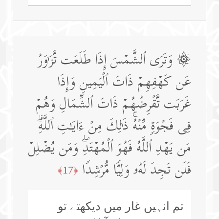
۞ وَتَرَى ٱلشَّمۡسَ إِذَا طَلَعَت تَّزَ ٰ⁠وَرُ
عَن كَهۡفِهِمۡ ذَاتَ ٱلۡیَمِینِ وَإِذَا
غَرَبَت تَّقۡرِضُهُمۡ ذَاتَ ٱلشِّمَالِ وَهُمۡ
فِی فَجۡوَةࣲ مِّنۡهُۚ ذَ ٰ⁠لِكَ مِنۡ ءَایَـٰتِ ٱللَّهِۗ
مَن یَهۡدِ ٱللَّهُ فَهُوَ ٱلۡمُهۡتَدِۖ وَمَن یُضۡلِلۡ
فَلَن تَجِدَ لَهُۥ وَلِیࣰّا مُّرۡشِدࣰا
﴿17﴾
تم انہیں غار میں دیکھتے تو