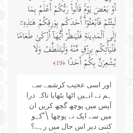
أَوۡ بَعۡضَ یَوۡمࣲۚ قَالُوا۟ رَبُّكُمۡ أَعۡلَمُ بِمَا
لَبِثۡتُمۡ فَٱبۡعَثُوۤا۟ أَحَدَكُم بِوَرِقِكُمۡ هَـٰذِهِۦۤ
إِلَى ٱلۡمَدِینَةِ فَلۡیَنظُرۡ أَیُّهَاۤ أَزۡكَىٰ طَعَامࣰا
فَلۡیَأۡتِكُم بِرِزۡقࣲ مِّنۡهُ وَلۡیَتَلَطَّفۡ وَلَا
یُشۡعِرَنَّ بِكُمۡ أَحَدًا
﴿19﴾
اور اسی عجیب کرشمے سے
ہم نے انہیں اٹھا بٹھایا تاکہ ذرا
آپس میں پوچھ گچھ کریں ان
میں سے ایک نے پوچھا \"کہو
کتنی دیر اس حال میں رہے؟