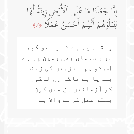
إِنَّا جَعَلۡنَا مَا عَلَى ٱلۡأَرۡضِ زِینَةࣰ لَّهَا
لِنَبۡلُوَهُمۡ أَیُّهُمۡ أَحۡسَنُ عَمَلࣰا
﴿7﴾
واقعہ یہ ہے کہ یہ جو کچھ
سر و سامان بھی زمین پر ہے
اس کو ہم نے زمین کی زینت
بنایا ہے تاکہ اِن لوگوں
کو آزمائیں اِن میں کون
بہتر عمل کرنے والا ہے