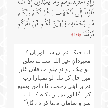
وَإِذِ ٱعۡتَزَلۡتُمُوهُمۡ وَمَا یَعۡبُدُونَ إِلَّا ٱللَّهَ
فَأۡوُۥۤا۟ إِلَى ٱلۡكَهۡفِ یَنشُرۡ لَكُمۡ رَبُّكُم
مِّن رَّحۡمَتِهِۦ وَیُهَیِّئۡ لَكُم مِّنۡ أَمۡرِكُم
مِّرۡفَقࣰا
﴿16﴾
اب جبکہ تم ان سے اور اِن کے
معبودانِ غیر اللہ سے بے تعلق
ہو چکے ہو تو چلو اب فلاں غار
میں چل کر پناہ لو تمہارا رب
تم پر اپنی رحمت کا دامن وسیع
کرے گا اور تمہارے کام کے لیے
سر و سامان مہیا کر دے گا\"