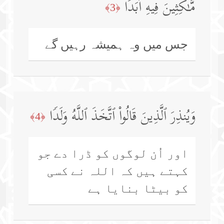
مَّـٰكِثِینَ فِیهِ أَبَدࣰا
﴿3﴾
جس میں وہ ہمیشہ رہیں گے
وَیُنذِرَ ٱلَّذِینَ قَالُوا۟ ٱتَّخَذَ ٱللَّهُ وَلَدࣰا
﴿4﴾
اور اُن لوگوں کو ڈرا دے جو
کہتے ہیں کہ اللہ نے کسی
کو بیٹا بنایا ہے