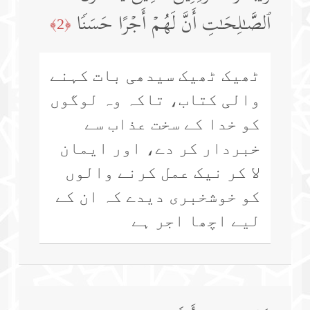
ٱلصَّـٰلِحَـٰتِ أَنَّ لَهُمۡ أَجۡرًا حَسَنࣰا
﴿2﴾
ٹھیک ٹھیک سیدھی بات کہنے
والی کتاب، تاکہ وہ لوگوں
کو خدا کے سخت عذاب سے
خبردار کر دے، اور ایمان
لا کر نیک عمل کرنے والوں
کو خوشخبری دیدے کہ ان کے
لیے اچھا اجر ہے