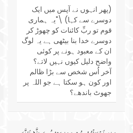
(پھر انہوں نے آپس میں ایک
دوسرے سے کہا) \"یہ ہماری
قوم تو ربِّ کائنات کو چھوڑ کر
دوسرے خدا بنا بیٹھی ہے یہ لوگ
ان کے معبود ہونے پر کوئی
واضح دلیل کیوں نہیں لاتے؟
آخر اُس شخص سے بڑا ظالم
اور کون ہو سکتا ہے جو اللہ پر
جھوٹ باندھے؟