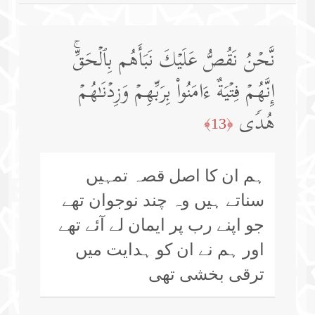
نَّحۡنُ نَقُصُّ عَلَیۡكَ نَبَأَهُم بِٱلۡحَقِّۚ
إِنَّهُمۡ فِتۡیَةٌ ءَامَنُوا۟ بِرَبِّهِمۡ وَزِدۡنَـٰهُمۡ
هُدࣰى
﴿13﴾
ہم ان کا اصل قصہ تمہیں
سناتے ہیں وہ چند نوجوان تھے
جو اپنے رب پر ایمان لے آئے تھے
اور ہم نے ان کو ہدایت میں
ترقی بخشی تھی