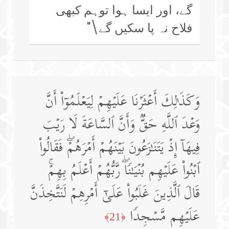
گے، اور ایسا ہوا توہم کبھی
فلاح نہ پا سکیں گے\"
وَكَذَ ٰ⁠لِكَ أَعۡثَرۡنَا عَلَیۡهِمۡ لِیَعۡلَمُوۤا۟ أَنَّ
وَعۡدَ ٱللَّهِ حَقࣱّ وَأَنَّ ٱلسَّاعَةَ لَا رَیۡبَ
فِیهَاۤ إِذۡ یَتَنَـٰزَعُونَ بَیۡنَهُمۡ أَمۡرَهُمۡۖ فَقَالُوا۟
ٱبۡنُوا۟ عَلَیۡهِم بُنۡیَـٰنࣰاۖ رَّبُّهُمۡ أَعۡلَمُ بِهِمۡۚ
قَالَ ٱلَّذِینَ غَلَبُوا۟ عَلَىٰۤ أَمۡرِهِمۡ لَنَتَّخِذَنَّ
عَلَیۡهِم مَّسۡجِدࣰا
﴿21﴾