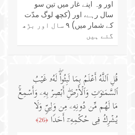
اور وہ اپنے غار میں تین سو
سال رہے، اور (کچھ لوگ مدّت
کے شمار میں) ۹ سال اور بڑھ
گئے ہیں
قُلِ ٱللَّهُ أَعۡلَمُ بِمَا لَبِثُوا۟ۖ لَهُۥ غَیۡبُ
ٱلسَّمَـٰوَ ٰ⁠تِ وَٱلۡأَرۡضِۖ أَبۡصِرۡ بِهِۦ وَأَسۡمِعۡۚ
مَا لَهُم مِّن دُونِهِۦ مِن وَلِیࣲّ وَلَا
یُشۡرِكُ فِی حُكۡمِهِۦۤ أَحَدࣰا
﴿26﴾