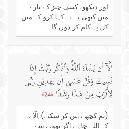
اور دیکھو، کسی چیز کے بارے
میں کبھی یہ نہ کہا کرو کہ میں
کل یہ کام کر دوں گا
إِلَّاۤ أَن یَشَاۤءَ ٱللَّهُۚ وَٱذۡكُر رَّبَّكَ إِذَا
نَسِیتَ وَقُلۡ عَسَىٰۤ أَن یَهۡدِیَنِ رَبِّی
لِأَقۡرَبَ مِنۡ هَـٰذَا رَشَدࣰا
﴿24﴾
(تم کچھ نہیں کر سکتے) اِلّا یہ
کہ اللہ چاہے اگر بھولے سے