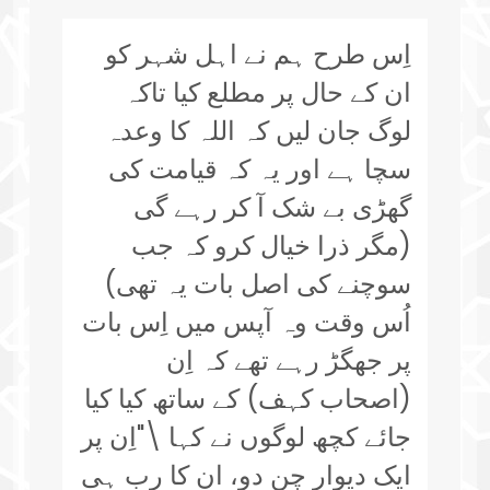
اِس طرح ہم نے اہل شہر کو
ان کے حال پر مطلع کیا تاکہ
لوگ جان لیں کہ اللہ کا وعدہ
سچا ہے اور یہ کہ قیامت کی
گھڑی بے شک آ کر رہے گی
(مگر ذرا خیال کرو کہ جب
سوچنے کی اصل بات یہ تھی)
اُس وقت وہ آپس میں اِس بات
پر جھگڑ رہے تھے کہ اِن
(اصحاب کہف) کے ساتھ کیا کیا
جائے کچھ لوگوں نے کہا \"اِن پر
ایک دیوار چن دو، ان کا رب ہی