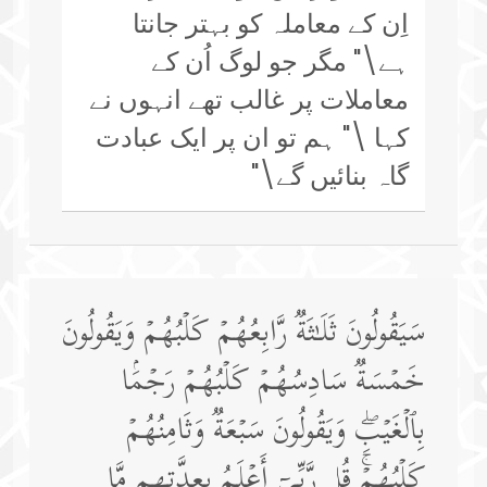
اِن کے معاملہ کو بہتر جانتا
ہے\" مگر جو لوگ اُن کے
معاملات پر غالب تھے انہوں نے
کہا \" ہم تو ان پر ایک عبادت
گاہ بنائیں گے\"
سَیَقُولُونَ ثَلَـٰثَةࣱ رَّابِعُهُمۡ كَلۡبُهُمۡ وَیَقُولُونَ
خَمۡسَةࣱ سَادِسُهُمۡ كَلۡبُهُمۡ رَجۡمَۢا
بِٱلۡغَیۡبِۖ وَیَقُولُونَ سَبۡعَةࣱ وَثَامِنُهُمۡ
كَلۡبُهُمۡۚ قُل رَّبِّیۤ أَعۡلَمُ بِعِدَّتِهِم مَّا