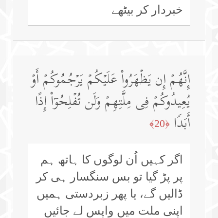
خبردار کر بیٹھے
إِنَّهُمۡ إِن یَظۡهَرُوا۟ عَلَیۡكُمۡ یَرۡجُمُوكُمۡ أَوۡ
یُعِیدُوكُمۡ فِی مِلَّتِهِمۡ وَلَن تُفۡلِحُوۤا۟ إِذًا
أَبَدࣰا
﴿20﴾
اگر کہیں اُن لوگوں کا ہاتھ ہم
پر پڑ گیا تو بس سنگسار ہی کر
ڈالیں گے، یا پھر زبردستی ہمیں
اپنی ملت میں واپس لے جائیں