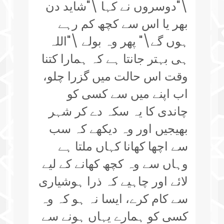
\"دوسروں نے کہا \"شاید دن
بھر یا اس سے کچھ کم رہے
ہوں گے\" پھر وہ بولے \"اللہ
ہی بہتر جانتا ہے کہ ہمارا کتنا
وقت اس حالت میں گزرا چلو،
اب اپنے میں سے کسی کو
چاندی کا یہ سکہ دے کر شہر
بھیجیں اور وہ دیکھے کہ سب
سے اچھا کھانا کہاں ملتا ہے
وہاں سے وہ کچھ کھانے کے لیے
لائے اور چاہیے کہ ذرا ہوشیاری
سے کام کرے، ایسا نہ ہو کہ وہ
کسی کو ہمارے یہاں ہونے سے