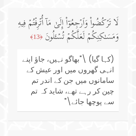
لَا تَرۡكُضُوا۟ وَٱرۡجِعُوۤا۟ إِلَىٰ مَاۤ أُتۡرِفۡتُمۡ فِیهِ
وَمَسَـٰكِنِكُمۡ لَعَلَّكُمۡ تُسۡـَٔلُونَ
﴿13﴾
(کہا گیا) \"بھاگو نہیں، جاؤ اپنے
انہی گھروں میں اور عیش کے
سامانوں میں جن کے اندر تم
چین کر رہے تھے، شاید کہ تم
سے پوچھا جائے\"