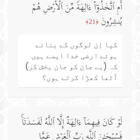
أَمِ ٱتَّخَذُوۤا۟ ءَالِهَةࣰ مِّنَ ٱلۡأَرۡضِ هُمۡ
یُنشِرُونَ
﴿21﴾
کیا اِن لوگوں کے بنائے
ہوئے ارضی خدا ایسے ہیں
کہ (بے جان کو جان بخش کر)
اُٹھا کھڑا کرتے ہوں؟
لَوۡ كَانَ فِیهِمَاۤ ءَالِهَةٌ إِلَّا ٱللَّهُ لَفَسَدَتَاۚ
فَسُبۡحَـٰنَ ٱللَّهِ رَبِّ ٱلۡعَرۡشِ عَمَّا