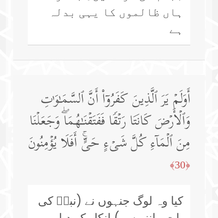
ہاں ظالموں کا یہی بدلہ
ہے
أَوَلَمۡ یَرَ ٱلَّذِینَ كَفَرُوۤا۟ أَنَّ ٱلسَّمَـٰوَ ٰ⁠تِ
وَٱلۡأَرۡضَ كَانَتَا رَتۡقࣰا فَفَتَقۡنَـٰهُمَاۖ وَجَعَلۡنَا
مِنَ ٱلۡمَاۤءِ كُلَّ شَیۡءٍ حَیٍّۚ أَفَلَا یُؤۡمِنُونَ
﴿30﴾
کیا وہ لوگ جنہوں نے (نبیؐ کی
بات ماننے سے) انکار کر دیا ہے