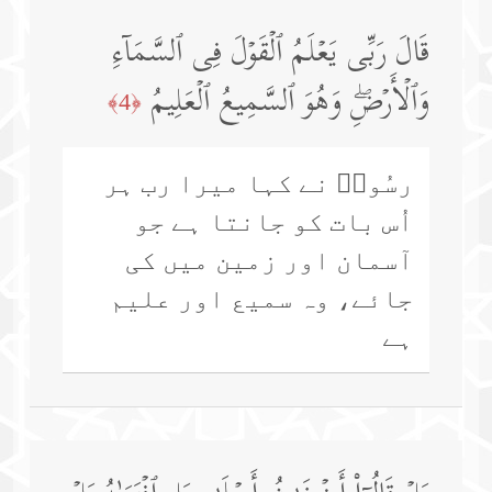
قَالَ رَبِّی یَعۡلَمُ ٱلۡقَوۡلَ فِی ٱلسَّمَاۤءِ
وَٱلۡأَرۡضِۖ وَهُوَ ٱلسَّمِیعُ ٱلۡعَلِیمُ
﴿4﴾
رسُولؐ نے کہا میرا رب ہر
اُس بات کو جانتا ہے جو
آسمان اور زمین میں کی
جائے، وہ سمیع اور علیم
ہے