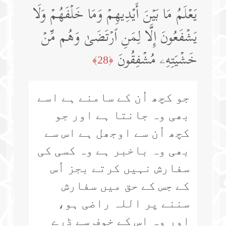
یَعۡلَمُ مَا بَیۡنَ أَیۡدِیهِمۡ وَمَا خَلۡفَهُمۡ وَلَا
یَشۡفَعُونَ إِلَّا لِمَنِ ٱرۡتَضَىٰ وَهُم مِّنۡ
خَشۡیَتِهِۦ مُشۡفِقُونَ
﴿28﴾
جو کچھ اُن کے سامنے ہے اسے
بھی وہ جانتا ہے اور جو
کچھ اُن سے اوجھل ہے اس سے
بھی وہ باخبر ہے وہ کسی کی
سفارش نہیں کرتے بجز اُس
کے جس کے حق میں سفارش
سننے پر اللہ راضی ہو،
اور وہ اس کے خوف سے ڈرے