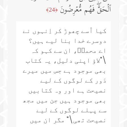
ٱلۡحَقَّۖ فَهُم مُّعۡرِضُونَ
﴿24﴾
کیا اُسے چھوڑ کر اِنہوں نے
دوسرے خدا بنا لیے ہیں؟
اے محمدؐ، ان سے کہو کہ
\"لاؤ اپنی دلیل، یہ کتاب
بھی موجود ہے جس میں میرے
دَور کے لوگوں کے لیے
نصیحت ہے اور وہ کتابیں
بھی موجود ہیں جن میں مجھ
سے پہلے لوگوں کے لیے
نصیحت تھی\" مگر ان میں