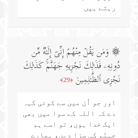
رہتے ہیں
۞ وَمَن یَقُلۡ مِنۡهُمۡ إِنِّیۤ إِلَـٰهࣱ مِّن
دُونِهِۦ فَذَ ٰ⁠لِكَ نَجۡزِیهِ جَهَنَّمَۚ كَذَ ٰ⁠لِكَ
نَجۡزِی ٱلظَّـٰلِمِینَ
﴿29﴾
اور جو اُن میں سے کوئی کہہ
دے کہ اللہ کے سوا میں بھی
ایک خدا ہوں، تو اسے ہم
جہنّم کی سزا دیں، ہمارے