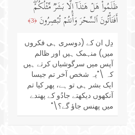
ظَلَمُوا۟ هَلۡ هَـٰذَاۤ إِلَّا بَشَرࣱ مِّثۡلُكُمۡۖ
أَفَتَأۡتُونَ ٱلسِّحۡرَ وَأَنتُمۡ تُبۡصِرُونَ
﴿3﴾
دِل ان کے (دوسری ہی فکروں
میں) منہمک ہیں اور ظالم
آپس میں سرگوشیاں کرتے ہیں
کہ \"یہ شخص آخر تم جیسا
ایک بشر ہی تو ہے، پھر کیا تم
آنکھوں دیکھتے جادُو کے پھندے
میں پھنس جاؤ گے؟\"