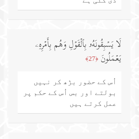
لَا یَسۡبِقُونَهُۥ بِٱلۡقَوۡلِ وَهُم بِأَمۡرِهِۦ
یَعۡمَلُونَ
﴿27﴾
اُس کے حضور بڑھ کر نہیں
بولتے اور بس اُس کے حکم پر
عمل کرتے ہیں