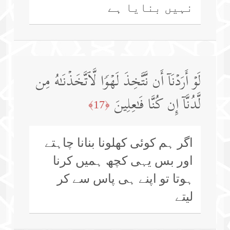
نہیں بنایا ہے
لَوۡ أَرَدۡنَاۤ أَن نَّتَّخِذَ لَهۡوࣰا لَّٱتَّخَذۡنَـٰهُ مِن
لَّدُنَّاۤ إِن كُنَّا فَـٰعِلِینَ
﴿17﴾
اگر ہم کوئی کھلونا بنانا چاہتے
اور بس یہی کچھ ہمیں کرنا
ہوتا تو اپنے ہی پاس سے کر
لیتے