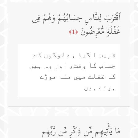
ٱقۡتَرَبَ لِلنَّاسِ حِسَابُهُمۡ وَهُمۡ فِی
غَفۡلَةࣲ مُّعۡرِضُونَ
﴿1﴾
قریب آ گیا ہے لوگوں کے
حساب کا وقت، اور وہ ہیں
کہ غفلت میں منہ موڑے
ہوئے ہیں
مَا یَأۡتِیهِم مِّن ذِكۡرࣲ مِّن رَّبِّهِم