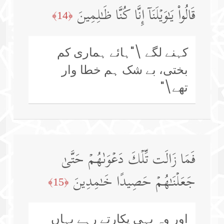
قَالُوا۟ یَـٰوَیۡلَنَاۤ إِنَّا كُنَّا ظَـٰلِمِینَ
﴿14﴾
کہنے لگے \"ہائے ہماری کم
بختی، بے شک ہم خطا وار
تھے\"
فَمَا زَالَت تِّلۡكَ دَعۡوَىٰهُمۡ حَتَّىٰ
جَعَلۡنَـٰهُمۡ حَصِیدًا خَـٰمِدِینَ
﴿15﴾
اور وہ یہی پکارتے رہے یہاں