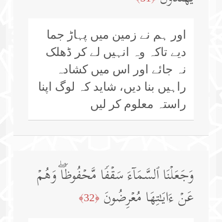
اور ہم نے زمین میں پہاڑ جما
دیے تاکہ وہ انہیں لے کر ڈھلک
نہ جائے اور اس میں کشادہ
راہیں بنا دیں، شاید کہ لوگ اپنا
راستہ معلوم کر لیں
وَجَعَلۡنَا ٱلسَّمَاۤءَ سَقۡفࣰا مَّحۡفُوظࣰاۖ وَهُمۡ
عَنۡ ءَایَـٰتِهَا مُعۡرِضُونَ
﴿32﴾