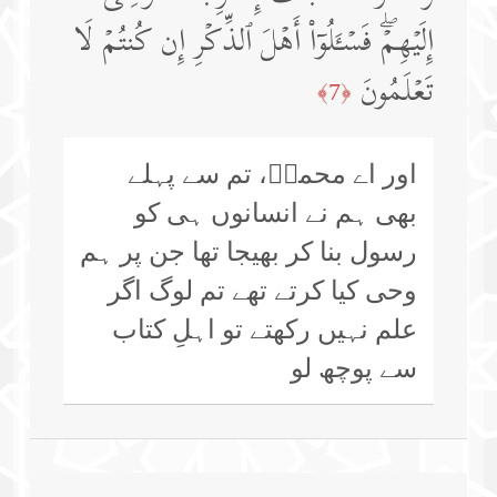
إِلَیۡهِمۡۖ فَسۡـَٔلُوۤا۟ أَهۡلَ ٱلذِّكۡرِ إِن كُنتُمۡ لَا
تَعۡلَمُونَ
﴿7﴾
اور اے محمدؐ، تم سے پہلے
بھی ہم نے انسانوں ہی کو
رسول بنا کر بھیجا تھا جن پر ہم
وحی کیا کرتے تھے تم لوگ اگر
علم نہیں رکھتے تو اہلِ کتاب
سے پوچھ لو