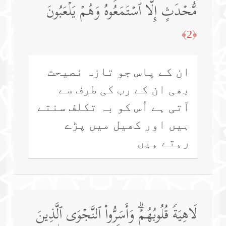
مُّحۡدَثٍ إِلَّا ٱسۡتَمَعُوهُ وَهُمۡ یَلۡعَبُونَ
﴿2﴾
ان کے پاس جو تازہ نصیحت
بھی ان کے رب کی طرف سے
آتی ہے اُس کو بہ تکلف سنتے
ہیں اور کھیل میں پڑے
رہتے ہیں
لَاهِیَةࣰ قُلُوبُهُمۡۗ وَأَسَرُّوا۟ ٱلنَّجۡوَى ٱلَّذِینَ