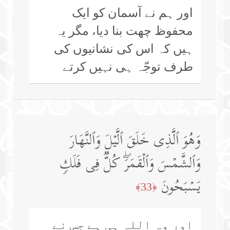
اور ہم نے آسمان کو ایک
محفوظ چھت بنا دیا، مگر یہ
ہیں کہ اس کی نشانیوں کی
طرف توجّہ ہی نہیں کرتے
وَهُوَ ٱلَّذِی خَلَقَ ٱلَّیۡلَ وَٱلنَّهَارَ
وَٱلشَّمۡسَ وَٱلۡقَمَرَۖ كُلࣱّ فِی فَلَكࣲ
یَسۡبَحُونَ
﴿33﴾
اور وہ اللہ ہی ہے جس نے