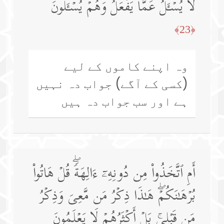
لَا یُسۡـَٔلُ عَمَّا یَفۡعَلُ وَهُمۡ یُسۡـَٔلُونَ
﴿23﴾
وہ اپنے کاموں کے لیے
(کسی کے آگے) جواب دہ نہیں
ہے اور سب جواب دہ ہیں
أَمِ ٱتَّخَذُوا۟ مِن دُونِهِۦۤ ءَالِهَةࣰۖ قُلۡ هَاتُوا۟
بُرۡهَـٰنَكُمۡۖ هَـٰذَا ذِكۡرُ مَن مَّعِیَ وَذِكۡرُ
مَن قَبۡلِیۚ بَلۡ أَكۡثَرُهُمۡ لَا یَعۡلَمُونَ