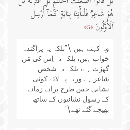
بَلۡ قَالُوۤا۟ أَضۡغَـٰثُ أَحۡلَـٰمِۭ بَلِ ٱفۡتَرَىٰهُ بَلۡ
هُوَ شَاعِرࣱ فَلۡیَأۡتِنَا بِـَٔایَةࣲ كَمَاۤ أُرۡسِلَ
ٱلۡأَوَّلُونَ
﴿5﴾
وہ کہتے ہیں \"بلکہ یہ پراگندہ
خواب ہیں، بلکہ یہ اِس کی مَن
گھڑت ہے، بلکہ یہ شخص
شاعر ہے ورنہ یہ لائے کوئی
نشانی جس طرح پرانے زمانے
کے رسول نشانیوں کے ساتھ
بھیجے گئے تھے\"