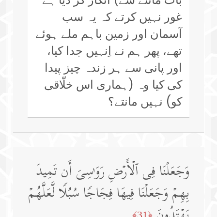
غور نہیں کرتے کہ یہ سب
آسمان اور زمین باہم ملے ہوئے
تھے، پھر ہم نے اِنہیں جدا کیا،
اور پانی سے ہر زندہ چیز پیدا
کی کیا وہ (ہماری اس خلّاقی
کو) نہیں مانتے؟
وَجَعَلۡنَا فِی ٱلۡأَرۡضِ رَوَ ٰ⁠سِیَ أَن تَمِیدَ
بِهِمۡ وَجَعَلۡنَا فِیهَا فِجَاجࣰا سُبُلࣰا لَّعَلَّهُمۡ
یَهۡتَدُونَ
﴿31﴾