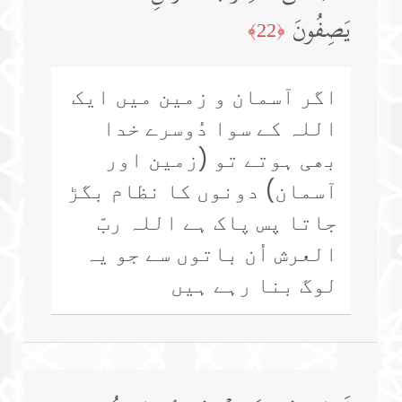
یَصِفُونَ
﴿22﴾
اگر آسمان و زمین میں ایک
اللہ کے سوا دُوسرے خدا
بھی ہوتے تو (زمین اور
آسمان) دونوں کا نظام بگڑ
جاتا پس پاک ہے اللہ ربّ
العرش اُن باتوں سے جو یہ
لوگ بنا رہے ہیں