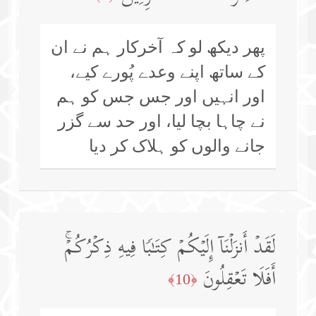
پھر دیکھ لو کہ آخرکار ہم نے ان
کے ساتھ اپنے وعدے پُورے کیے،
اور انہیں اور جس جس کو ہم
نے چاہا بچا لیا، اور حد سے گزر
جانے والوں کو ہلاک کر دیا
لَقَدۡ أَنزَلۡنَاۤ إِلَیۡكُمۡ كِتَـٰبࣰا فِیهِ ذِكۡرُكُمۡۚ
أَفَلَا تَعۡقِلُونَ
﴿10﴾