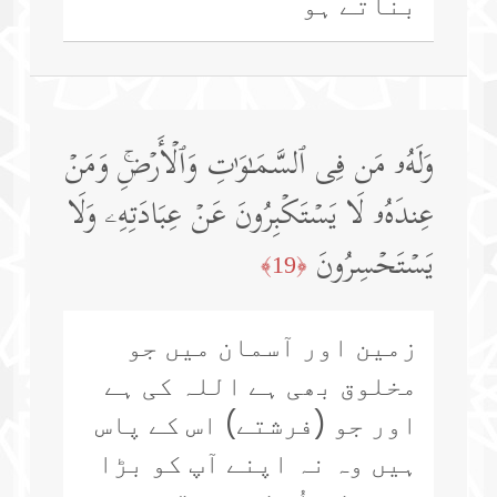
بناتے ہو
وَلَهُۥ مَن فِی ٱلسَّمَـٰوَ ٰ⁠تِ وَٱلۡأَرۡضِۚ وَمَنۡ
عِندَهُۥ لَا یَسۡتَكۡبِرُونَ عَنۡ عِبَادَتِهِۦ وَلَا
یَسۡتَحۡسِرُونَ
﴿19﴾
زمین اور آسمان میں جو
مخلوق بھی ہے اللہ کی ہے
اور جو (فرشتے) اس کے پاس
ہیں وہ نہ اپنے آپ کو بڑا