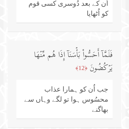
اُن کے بعد دُوسری کسی قوم
کو اُٹھایا
فَلَمَّاۤ أَحَسُّوا۟ بَأۡسَنَاۤ إِذَا هُم مِّنۡهَا
یَرۡكُضُونَ
﴿12﴾
جب اُن کو ہمارا عذاب
محسُوس ہوا تو لگے وہاں سے
بھاگنے