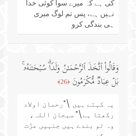
کی ہے کہ میرے سوا کوئی خدا
نہیں ہے، پس تم لوگ میری
ہی بندگی کرو
وَقَالُوا۟ ٱتَّخَذَ ٱلرَّحۡمَـٰنُ وَلَدࣰاۗ سُبۡحَـٰنَهُۥۚ
بَلۡ عِبَادࣱ مُّكۡرَمُونَ
﴿26﴾
یہ کہتے ہیں \"رحمان اولاد
رکھتا ہے\" سبحان اللہ،
وہ تو بندے ہیں جنہیں عزّت
دی گئی ہے