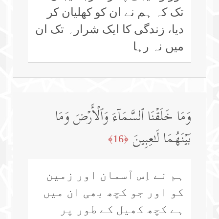
تک کہ ہم نے ان کو کھلیان کر
دیا، زندگی کا ایک شرارہ تک ان
میں نہ رہا
وَمَا خَلَقۡنَا ٱلسَّمَاۤءَ وَٱلۡأَرۡضَ وَمَا
بَیۡنَهُمَا لَـٰعِبِینَ
﴿16﴾
ہم نے اِس آسمان اور زمین
کو اور جو کچھ بھی ان میں
ہے کچھ کھیل کے طور پر