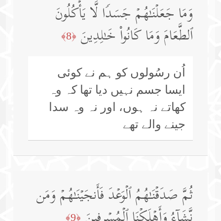
وَمَا جَعَلۡنَـٰهُمۡ جَسَدࣰا لَّا یَأۡكُلُونَ
ٱلطَّعَامَ وَمَا كَانُوا۟ خَـٰلِدِینَ
﴿8﴾
اُن رسُولوں کو ہم نے کوئی
ایسا جسم نہیں دیا تھا کہ وہ
کھاتے نہ ہوں، اور نہ وہ سدا
جینے والے تھے
ثُمَّ صَدَقۡنَـٰهُمُ ٱلۡوَعۡدَ فَأَنجَیۡنَـٰهُمۡ وَمَن
نَّشَاۤءُ وَأَهۡلَكۡنَا ٱلۡمُسۡرِفِینَ
﴿9﴾