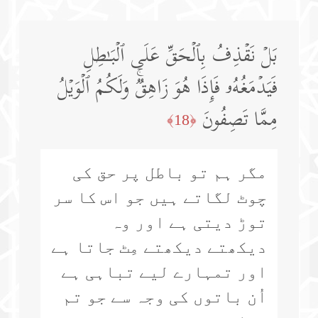
بَلۡ نَقۡذِفُ بِٱلۡحَقِّ عَلَى ٱلۡبَـٰطِلِ
فَیَدۡمَغُهُۥ فَإِذَا هُوَ زَاهِقࣱۚ وَلَكُمُ ٱلۡوَیۡلُ
مِمَّا تَصِفُونَ
﴿18﴾
مگر ہم تو باطل پر حق کی
چوٹ لگاتے ہیں جو اس کا سر
توڑ دیتی ہے اور وہ
دیکھتے دیکھتے مِٹ جاتا ہے
اور تمہارے لیے تباہی ہے
اُن باتوں کی وجہ سے جو تم