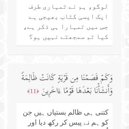
لوگو، ہم نے تمہاری طرف
ایک ایسی کتاب بھیجی ہے
جس میں تمہارا ہی ذکر ہے،
کیا تم سمجھتے نہیں ہو؟
وَكَمۡ قَصَمۡنَا مِن قَرۡیَةࣲ كَانَتۡ ظَالِمَةࣰ
وَأَنشَأۡنَا بَعۡدَهَا قَوۡمًا ءَاخَرِینَ
﴿11﴾
کتنی ہی ظالم بستیاں ہیں جن
کو ہم نے پیس کر رکھ دیا اور