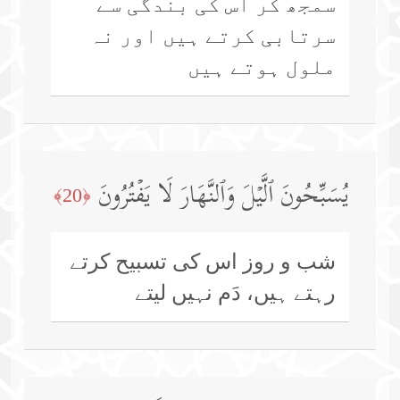
سمجھ کر اُس کی بندگی سے
سرتابی کرتے ہیں اور نہ
ملول ہوتے ہیں
یُسَبِّحُونَ ٱلَّیۡلَ وَٱلنَّهَارَ لَا یَفۡتُرُونَ
﴿20﴾
شب و روز اس کی تسبیح کرتے
رہتے ہیں، دَم نہیں لیتے