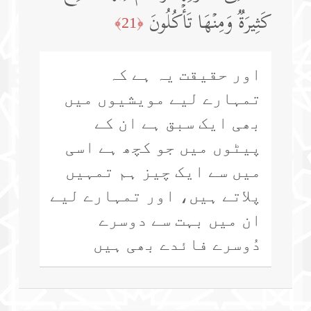
كَثِیرَةࣱ وَمِنۡهَا تَأۡكُلُونَ
﴿21﴾
اور حقیقت یہ ہے کہ
تمہارے لیے مویشیوں میں
بھی ایک سبق ہے ان کے
پیٹوں میں جو کچھ ہے اسی
میں سے ایک چیز ہم تمہیں
پلاتے ہیں، اور تمہارے لیے
ان میں بہت سے دوسرے
دُوسرے فائدے بھی ہیں