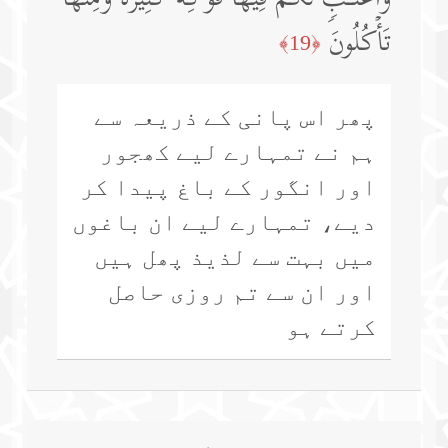
تَأۡكُلُونَ
﴿19﴾
پھر اس پانی کے ذریعہ سے
ہم نے تمہارے لیے کھجور
اور انگور کے باغ پیدا کر
دیے، تمہارے لیے ان باغوں
میں بہت سے لذیذ پھل ہیں
اور ان سے تم روزی حاصل
کرتے ہو