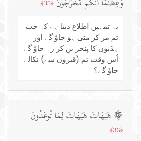
وَعِظَـٰمًا أَنَّكُم مُّخۡرَجُونَ
﴿35﴾
یہ تمہیں اطلاع دیتا ہے کہ جب
تم مر کر مٹی ہو جاؤ گے اور
ہڈیوں کا پنجر بن کر رہ جاؤ گے
اُس وقت تم (قبروں سے) نکالے
جاؤ گے؟
۞ هَیۡهَاتَ هَیۡهَاتَ لِمَا تُوعَدُونَ
﴿36﴾