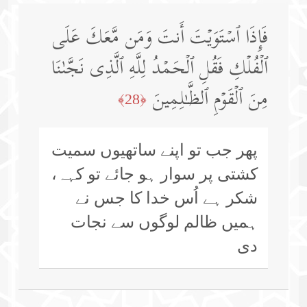
فَإِذَا ٱسۡتَوَیۡتَ أَنتَ وَمَن مَّعَكَ عَلَى
ٱلۡفُلۡكِ فَقُلِ ٱلۡحَمۡدُ لِلَّهِ ٱلَّذِی نَجَّىٰنَا
مِنَ ٱلۡقَوۡمِ ٱلظَّـٰلِمِینَ
﴿28﴾
پھر جب تو اپنے ساتھیوں سمیت
کشتی پر سوار ہو جائے تو کہہ،
شکر ہے اُس خدا کا جس نے
ہمیں ظالم لوگوں سے نجات
دی