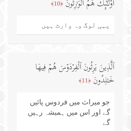
أُو۟لَـٰۤىِٕكَ هُمُ ٱلۡوَ ٰ⁠رِثُونَ
﴿10﴾
یہی لوگ وہ وارث ہیں
ٱلَّذِینَ یَرِثُونَ ٱلۡفِرۡدَوۡسَ هُمۡ فِیهَا
خَـٰلِدُونَ
﴿11﴾
جو میراث میں فردوس پائیں
گے اور اس میں ہمیشہ رہیں
گے