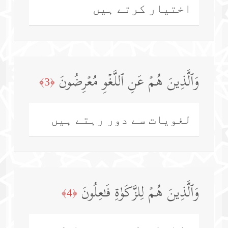
اختیار کرتے ہیں
وَٱلَّذِینَ هُمۡ عَنِ ٱللَّغۡوِ مُعۡرِضُونَ
﴿3﴾
لغویات سے دور رہتے ہیں
وَٱلَّذِینَ هُمۡ لِلزَّكَوٰةِ فَـٰعِلُونَ
﴿4﴾