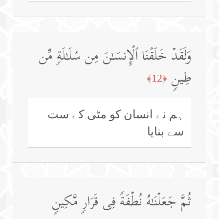
وَلَقَدۡ خَلَقۡنَا ٱلۡإِنسَـٰنَ مِن سُلَـٰلَةࣲ مِّن
طِینࣲ
﴿12﴾
ہم نے انسان کو مٹی کے ست
سے بنایا
ثُمَّ جَعَلۡنَـٰهُ نُطۡفَةࣰ فِی قَرَارࣲ مَّكِینࣲ