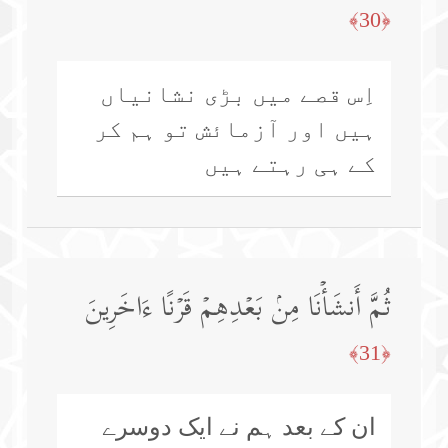
﴿30﴾
اِس قصے میں بڑی نشانیاں
ہیں اور آزمائش تو ہم کر
کے ہی رہتے ہیں
ثُمَّ أَنشَأۡنَا مِنۢ بَعۡدِهِمۡ قَرۡنًا ءَاخَرِینَ
﴿31﴾
ان کے بعد ہم نے ایک دوسرے