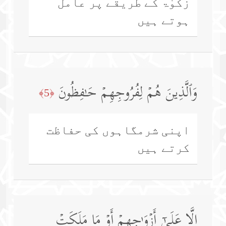
زکوٰۃ کے طریقے پر عامل
ہوتے ہیں
وَٱلَّذِینَ هُمۡ لِفُرُوجِهِمۡ حَـٰفِظُونَ
﴿5﴾
اپنی شرمگاہوں کی حفاظت
کرتے ہیں
إِلَّا عَلَىٰۤ أَزۡوَ ٰ⁠جِهِمۡ أَوۡ مَا مَلَكَتۡ