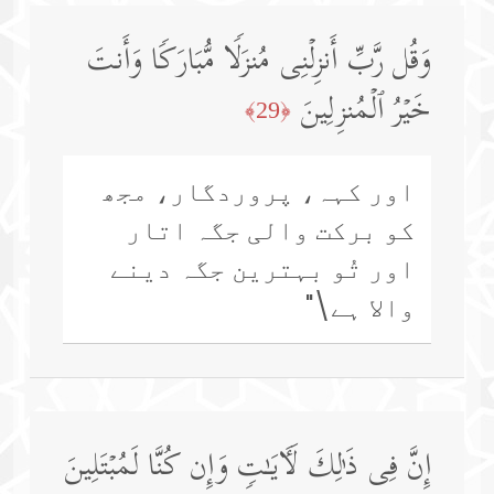
وَقُل رَّبِّ أَنزِلۡنِی مُنزَلࣰا مُّبَارَكࣰا وَأَنتَ
خَیۡرُ ٱلۡمُنزِلِینَ
﴿29﴾
اور کہہ، پروردگار، مجھ
کو برکت والی جگہ اتار
اور تُو بہترین جگہ دینے
والا ہے\"
إِنَّ فِی ذَ ٰ⁠لِكَ لَـَٔایَـٰتࣲ وَإِن كُنَّا لَمُبۡتَلِینَ