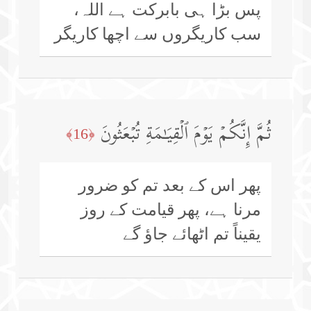
پس بڑا ہی بابرکت ہے اللہ،
سب کاریگروں سے اچھا کاریگر
ثُمَّ إِنَّكُمۡ یَوۡمَ ٱلۡقِیَـٰمَةِ تُبۡعَثُونَ
﴿16﴾
پھر اس کے بعد تم کو ضرور
مرنا ہے، پھر قیامت کے روز
یقیناً تم اٹھائے جاؤ گے