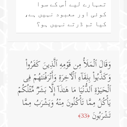
تمہارے لیے اُس کے سوا
کوئی اور معبود نہیں ہے،
کیا تم ڈرتے نہیں ہو؟
وَقَالَ ٱلۡمَلَأُ مِن قَوۡمِهِ ٱلَّذِینَ كَفَرُوا۟
وَكَذَّبُوا۟ بِلِقَاۤءِ ٱلۡـَٔاخِرَةِ وَأَتۡرَفۡنَـٰهُمۡ فِی
ٱلۡحَیَوٰةِ ٱلدُّنۡیَا مَا هَـٰذَاۤ إِلَّا بَشَرࣱ مِّثۡلُكُمۡ
یَأۡكُلُ مِمَّا تَأۡكُلُونَ مِنۡهُ وَیَشۡرَبُ مِمَّا
تَشۡرَبُونَ
﴿33﴾