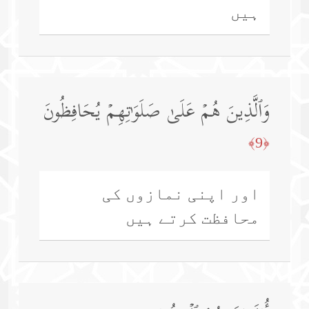
ہیں
وَٱلَّذِینَ هُمۡ عَلَىٰ صَلَوَ ٰ⁠تِهِمۡ یُحَافِظُونَ
﴿9﴾
اور اپنی نمازوں کی
محافظت کرتے ہیں