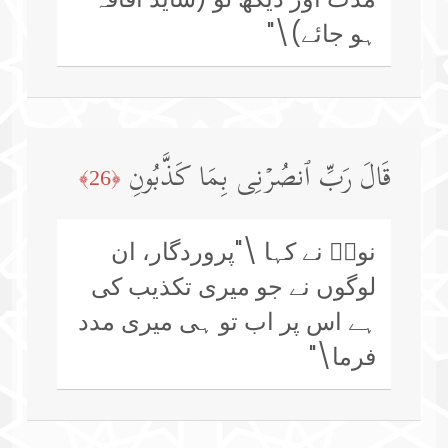
ہو جائے)\"
قَالَ رَبِّ ٱنصُرۡنِی بِمَا كَذَّبُونِ
﴿26﴾
نوحؑ نے کہا \"پروردگار، ان
لوگوں نے جو میری تکذیب کی
ہے اس پر اب تو ہی میری مدد
فرما\"