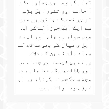
تیار کر پھر جب ہمارا حکم
آ جائے اور تنور ابل پڑے
تو ہر قسم کے جانوروں میں
سے ایک ایک جوڑا لے کر اس
میں سوار ہو جا، اور اپنے
اہل و عیال کو بھی ساتھ لے
سوائے اُن کے جن کے خلاف
پہلے ہی فیصلہ ہو چکا ہے،
اور ظالموں کے معاملہ میں
مجھ سے کچھ نہ کہنا، یہ اب
غرق ہونے والے ہیں