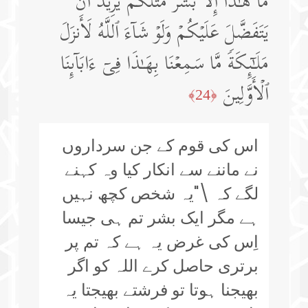
مَا هَـٰذَاۤ إِلَّا بَشَرࣱ مِّثۡلُكُمۡ یُرِیدُ أَن
یَتَفَضَّلَ عَلَیۡكُمۡ وَلَوۡ شَاۤءَ ٱللَّهُ لَأَنزَلَ
مَلَـٰۤىِٕكَةࣰ مَّا سَمِعۡنَا بِهَـٰذَا فِیۤ ءَابَاۤىِٕنَا
ٱلۡأَوَّلِینَ
﴿24﴾
اس کی قوم کے جن سرداروں
نے ماننے سے انکار کیا وہ کہنے
لگے کہ \"یہ شخص کچھ نہیں
ہے مگر ایک بشر تم ہی جیسا
اِس کی غرض یہ ہے کہ تم پر
برتری حاصل کرے اللہ کو اگر
بھیجنا ہوتا تو فرشتے بھیجتا یہ