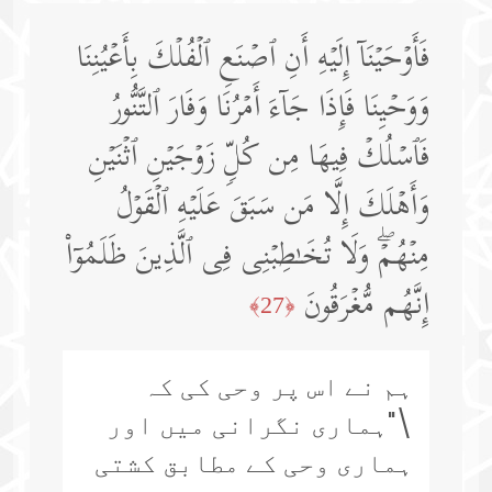
فَأَوۡحَیۡنَاۤ إِلَیۡهِ أَنِ ٱصۡنَعِ ٱلۡفُلۡكَ بِأَعۡیُنِنَا
وَوَحۡیِنَا فَإِذَا جَاۤءَ أَمۡرُنَا وَفَارَ ٱلتَّنُّورُ
فَٱسۡلُكۡ فِیهَا مِن كُلࣲّ زَوۡجَیۡنِ ٱثۡنَیۡنِ
وَأَهۡلَكَ إِلَّا مَن سَبَقَ عَلَیۡهِ ٱلۡقَوۡلُ
مِنۡهُمۡۖ وَلَا تُخَـٰطِبۡنِی فِی ٱلَّذِینَ ظَلَمُوۤا۟
إِنَّهُم مُّغۡرَقُونَ
﴿27﴾
ہم نے اس پر وحی کی کہ
\"ہماری نگرانی میں اور
ہماری وحی کے مطابق کشتی