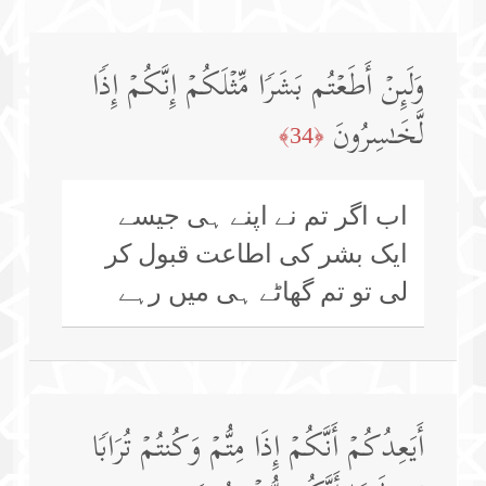
وَلَىِٕنۡ أَطَعۡتُم بَشَرࣰا مِّثۡلَكُمۡ إِنَّكُمۡ إِذࣰا
لَّخَـٰسِرُونَ
﴿34﴾
اب اگر تم نے اپنے ہی جیسے
ایک بشر کی اطاعت قبول کر
لی تو تم گھاٹے ہی میں رہے
أَیَعِدُكُمۡ أَنَّكُمۡ إِذَا مِتُّمۡ وَكُنتُمۡ تُرَابࣰا