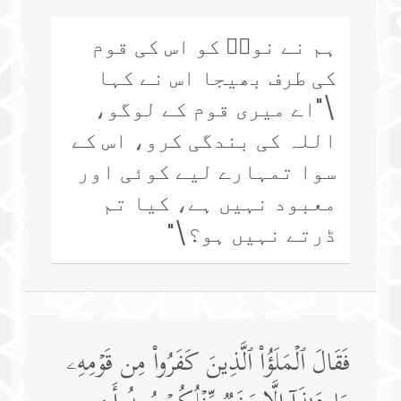
ہم نے نوحؑ کو اس کی قوم
کی طرف بھیجا اس نے کہا
\"اے میری قوم کے لوگو،
اللہ کی بندگی کرو، اس کے
سوا تمہارے لیے کوئی اور
معبود نہیں ہے، کیا تم
ڈرتے نہیں ہو؟\"
فَقَالَ ٱلۡمَلَؤُا۟ ٱلَّذِینَ كَفَرُوا۟ مِن قَوۡمِهِۦ