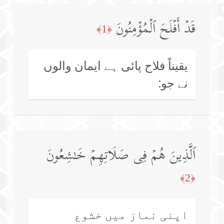
قَدۡ أَفۡلَحَ ٱلۡمُؤۡمِنُونَ
﴿1﴾
یقیناً فلاح پائی ہے ایمان والوں
نے جو:
ٱلَّذِینَ هُمۡ فِی صَلَاتِهِمۡ خَـٰشِعُونَ
﴿2﴾
اپنی نماز میں خشوع