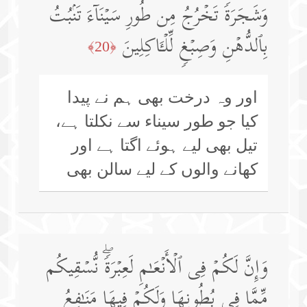
وَشَجَرَةࣰ تَخۡرُجُ مِن طُورِ سَیۡنَاۤءَ تَنۢبُتُ
بِٱلدُّهۡنِ وَصِبۡغࣲ لِّلۡـَٔاكِلِینَ
﴿20﴾
اور وہ درخت بھی ہم نے پیدا
کیا جو طور سیناء سے نکلتا ہے،
تیل بھی لیے ہوئے اگتا ہے اور
کھانے والوں کے لیے سالن بھی
وَإِنَّ لَكُمۡ فِی ٱلۡأَنۡعَـٰمِ لَعِبۡرَةࣰۖ نُّسۡقِیكُم
مِّمَّا فِی بُطُونِهَا وَلَكُمۡ فِیهَا مَنَـٰفِعُ