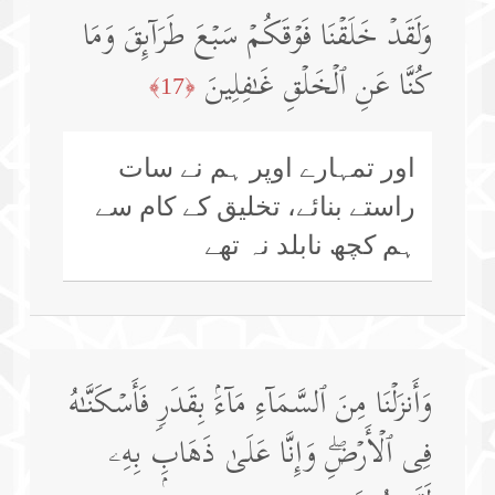
وَلَقَدۡ خَلَقۡنَا فَوۡقَكُمۡ سَبۡعَ طَرَاۤىِٕقَ وَمَا
كُنَّا عَنِ ٱلۡخَلۡقِ غَـٰفِلِینَ
﴿17﴾
اور تمہارے اوپر ہم نے سات
راستے بنائے، تخلیق کے کام سے
ہم کچھ نابلد نہ تھے
وَأَنزَلۡنَا مِنَ ٱلسَّمَاۤءِ مَاۤءَۢ بِقَدَرࣲ فَأَسۡكَنَّـٰهُ
فِی ٱلۡأَرۡضِۖ وَإِنَّا عَلَىٰ ذَهَابِۭ بِهِۦ