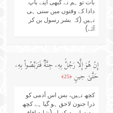
بات تو ہم نے کبھی اپنے باپ
دادا کے وقتوں میں سنی ہی
نہیں (کہ بشر رسول بن کر
آئے)
إِنۡ هُوَ إِلَّا رَجُلُۢ بِهِۦ جِنَّةࣱ فَتَرَبَّصُوا۟ بِهِۦ
حَتَّىٰ حِینࣲ
﴿25﴾
کچھ نہیں، بس اس آدمی کو
ذرا جنون لاحق ہو گیا ہے کچھ
مدت اور دیکھ لو (شاید افاقہ