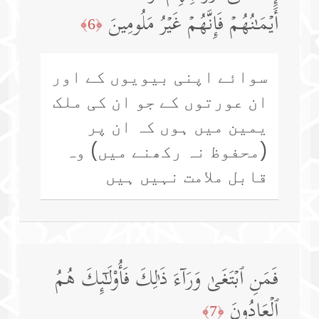
أَیۡمَـٰنُهُمۡ فَإِنَّهُمۡ غَیۡرُ مَلُومِینَ
﴿6﴾
سوائے اپنی بیویوں کے اور
ان عورتوں کے جو ان کی ملک
یمین میں ہوں کہ ان پر
(محفوظ نہ رکھنے میں) وہ
قابل ملامت نہیں ہیں
فَمَنِ ٱبۡتَغَىٰ وَرَاۤءَ ذَ ٰ⁠لِكَ فَأُو۟لَـٰۤىِٕكَ هُمُ
ٱلۡعَادُونَ
﴿7﴾