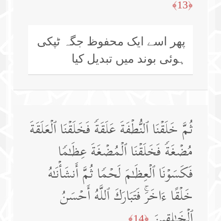
﴿13﴾
پھر اسے ایک محفوظ جگہ ٹپکی
ہوئی بوند میں تبدیل کیا
ثُمَّ خَلَقۡنَا ٱلنُّطۡفَةَ عَلَقَةࣰ فَخَلَقۡنَا ٱلۡعَلَقَةَ
مُضۡغَةࣰ فَخَلَقۡنَا ٱلۡمُضۡغَةَ عِظَـٰمࣰا
فَكَسَوۡنَا ٱلۡعِظَـٰمَ لَحۡمࣰا ثُمَّ أَنشَأۡنَـٰهُ
خَلۡقًا ءَاخَرَۚ فَتَبَارَكَ ٱللَّهُ أَحۡسَنُ
ٱلۡخَـٰلِقِینَ
﴿14﴾