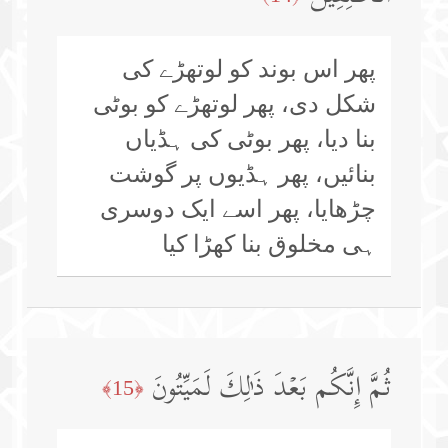
پھر اس بوند کو لوتھڑے کی
شکل دی، پھر لوتھڑے کو بوٹی
بنا دیا، پھر بوٹی کی ہڈیاں
بنائیں، پھر ہڈیوں پر گوشت
چڑھایا، پھر اسے ایک دوسری
ہی مخلوق بنا کھڑا کیا
ثُمَّ إِنَّكُم بَعۡدَ ذَ ٰ⁠لِكَ لَمَیِّتُونَ
﴿15﴾