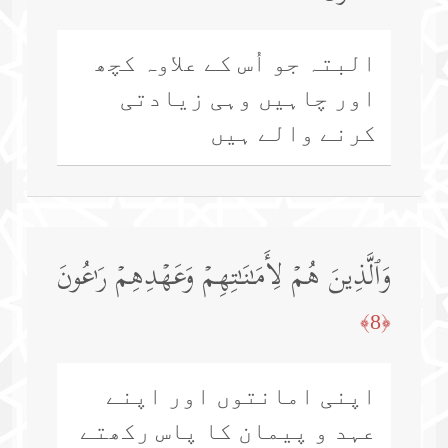
البتہ جو اُس کے علاوہ کچھ
اور چاہیں وہی زیادتی
کرنے والے ہیں
وَٱلَّذِینَ هُمۡ لِأَمَـٰنَـٰتِهِمۡ وَعَهۡدِهِمۡ رَ ٰ⁠عُونَ
﴿8﴾
اپنی امانتوں اور اپنے
عہد و پیمان کا پاس رکھتے