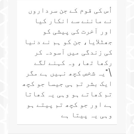
اُس کی قوم کے جن سرداروں
نے ماننے سے انکار کیا
اور آخرت کی پیشی کو
جھٹلایا، جن کو ہم نے دنیا
کی زندگی میں آسودہ کر
رکھا تھا، وہ کہنے لگے
\"یہ شخص کچھ نہیں ہے مگر
ایک بشر تم ہی جیسا جو کچھ
تم کھاتے ہو وہی یہ کھاتا
ہے اور جو کچھ تم پیتے ہو
وہی یہ پیتا ہے