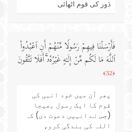
دَور کی قوم اٹھائی
فَأَرۡسَلۡنَا فِیهِمۡ رَسُولࣰا مِّنۡهُمۡ أَنِ ٱعۡبُدُوا۟
ٱللَّهَ مَا لَكُم مِّنۡ إِلَـٰهٍ غَیۡرُهُۥۤۚ أَفَلَا تَتَّقُونَ
﴿32﴾
پھر اُن میں خود انہی کی
قوم کا ایک رسول بھیجا
(جس نے انہیں دعوت دی) کہ
اللہ کی بندگی کرو،