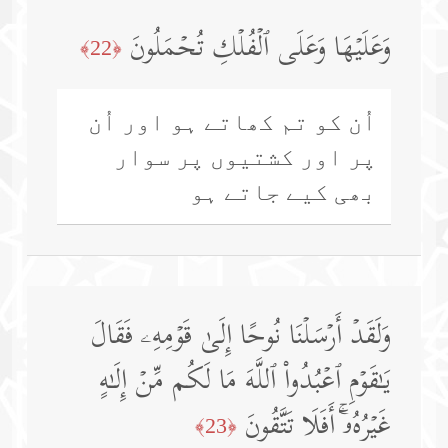
وَعَلَیۡهَا وَعَلَى ٱلۡفُلۡكِ تُحۡمَلُونَ
﴿22﴾
اُن کو تم کھاتے ہو اور اُن
پر اور کشتیوں پر سوار
بھی کیے جاتے ہو
وَلَقَدۡ أَرۡسَلۡنَا نُوحًا إِلَىٰ قَوۡمِهِۦ فَقَالَ
یَـٰقَوۡمِ ٱعۡبُدُوا۟ ٱللَّهَ مَا لَكُم مِّنۡ إِلَـٰهٍ
غَیۡرُهُۥۤۚ أَفَلَا تَتَّقُونَ
﴿23﴾