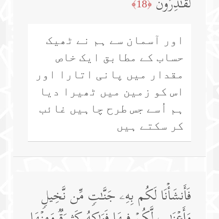
لَقَـٰدِرُونَ
﴿18﴾
اور آسمان سے ہم نے ٹھیک
حساب کے مطابق ایک خاص
مقدار میں پانی اتارا اور
اس کو زمین میں ٹھیرا دیا
ہم اُسے جس طرح چاہیں غائب
کر سکتے ہیں
فَأَنشَأۡنَا لَكُم بِهِۦ جَنَّـٰتࣲ مِّن نَّخِیلࣲ
وَأَعۡنَـٰبࣲ لَّكُمۡ فِیهَا فَوَ ٰ⁠كِهُ كَثِیرَةࣱ وَمِنۡهَا