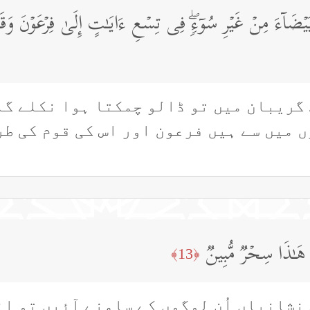
ۤءَ مِنۡ غَیۡرِ سُوۤءࣲۖ فِی تِسۡعِ ءَایَـٰتٍ إِلَىٰ فِرۡعَوۡنَ وَقَوۡمِهِ
گریبان میں تو ڈالو چمکتا ہوا نکلے گا
 میں سے ہیں فرعون اور اس کی قوم کی طر
ا۟ هَـٰذَا سِحۡرࣱ مُّبِینࣱ
﴿13﴾
نشانیاں اُن لوگوں کے سامنے آئیں تو انہ