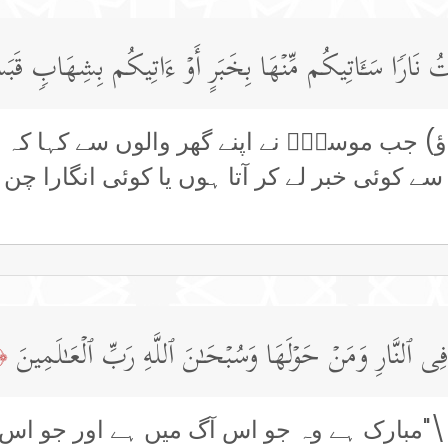
ۡتُ نَارࣰا سَـَٔاتِیكُم مِّنۡهَا بِخَبَرٍ أَوۡ ءَاتِیكُم بِشِهَابࣲ قَبَ
اؤ) جب موسیٰؑ نے اپنے گھر والوں سے کہا کہ
سے کوئی خبر لے کر آتا ہوں یا کوئی انگارا چن 
 ٱلنَّارِ وَمَنۡ حَوۡلَهَا وَسُبۡحَـٰنَ ٱللَّهِ رَبِّ ٱلۡعَـٰلَمِینَ
﴿8﴾
ہ \"مبارک ہے وہ جو اس آگ میں ہے اور جو اس