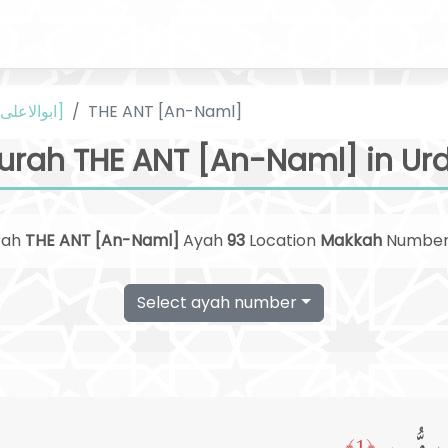
THE ANT [An-Naml]
Urdu [ابوالاعلی مودودی]
urah THE ANT [An-Naml] in Ur
rah
THE ANT [An-Naml]
Ayah
93
Location
Makkah
Numbe
Select ayah number
﴿1﴾