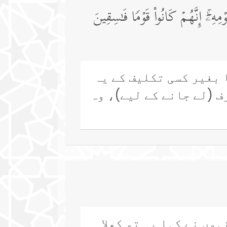
ۦۤۚ إِنَّهُمۡ كَانُوا۟ قَوۡمࣰا فَـٰسِقِینَ
 بغیر کسی تکلیف کے یہ
ف (لے جانے کے لیے)، وہ
وں نے کہا یہ تو کھلا