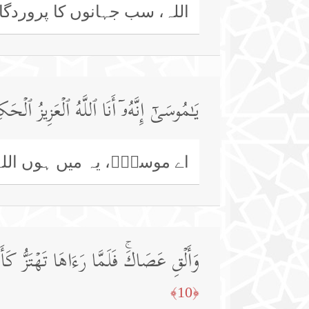
اللہ، سب جہانوں کا پروردگا
یَـٰمُوسَىٰۤ إِنَّهُۥۤ أَنَا ٱللَّهُ ٱلۡعَزِیزُ ٱلۡحَك
اے موسیٰؑ، یہ میں ہوں اللہ
وَأَلۡقِ عَصَاكَۚ فَلَمَّا رَءَاهَا تَهۡتَزُّ كَ
﴿10﴾