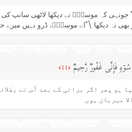
ی\" جونہی کہ موسیٰؑ نے دیکھا لاٹھی سانپ کی 
کر بھی نہ دیکھا \"اے موسیٰؑ، ڈرو نہیں میرے 
سُوۤءࣲ فَإِنِّی غَفُورࣱ رَّحِیمࣱ
﴿11﴾
یا ہو پھر اگر برائی کے بعد اُس نے بھَلا
لا مہربان ہوں