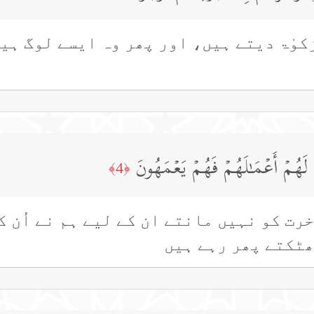
کوٰۃ دیتے ہیں، اور پھر وہ ایسے لوگ ہی
نَّا لَهُمۡ أَعۡمَـٰلَهُمۡ فَهُمۡ یَعۡمَهُونَ
﴿4﴾
خرت کو نہیں مانتے ان کے لیے ہم نے اُن 
ھٹکتے پھر رہے ہیں