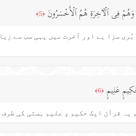
بِ وَهُمۡ فِی ٱلۡـَٔاخِرَةِ هُمُ ٱلۡأَخۡسَرُونَ
﴿5﴾
بُری سزا ہے اور آخرت میں یہی سب سے زی
حَكِیمٍ عَلِیمٍ
﴿6﴾
 یہ قرآن ایک حکیم و علیم ہستی کی طرف 