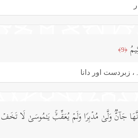
ر
ِیمُ
﴿9﴾
، زبردست اور دانا
أَنَّهَا جَاۤنࣱّ وَلَّىٰ مُدۡبِرࣰا وَلَمۡ یُعَقِّبۡۚ یَـٰمُوسَىٰ لَا تَخ