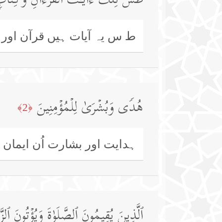
طسۤۚ تِلۡكَ ءَایَـٰتُ ٱلۡقُرۡءَانِ وَكِتَابࣲ
ط س یہ آیات ہیں قرآن اور 
هُدࣰى وَبُشۡرَىٰ لِلۡمُؤۡمِنِینَ
﴿2﴾
ہدایت اور بشارت اُن ایمان لا
ٱلَّذِینَ یُقِیمُونَ ٱلصَّلَوٰةَ وَیُؤۡتُونَ ٱلزَّ