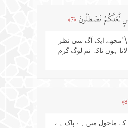
سࣲ لَّعَلَّكُمۡ تَصۡطَلُونَ
﴿7﴾
 \"مجھے ایک آگ سی نظر
لاتا ہوں تاکہ تم لوگ گرم
 کے ماحول میں ہے پاک ہے