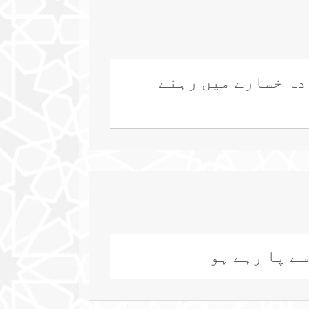
ادہ خسارے میں رہنے
سے پا رہے ہو