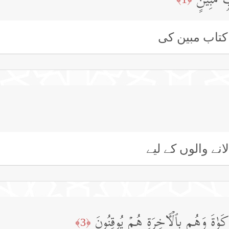
 مُّبِینٍ
کتاب مبین کی
نے والوں کے لیے
كَوٰةَ وَهُم بِٱلۡـَٔاخِرَةِ هُمۡ یُوقِنُونَ
﴿3﴾