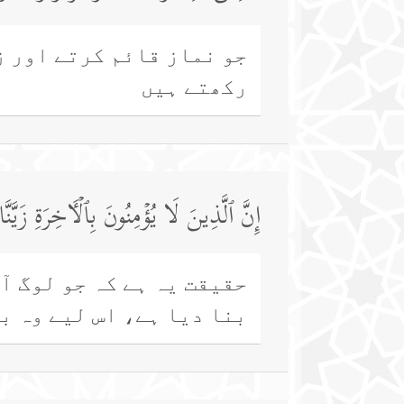
جو نماز قائم کرتے اور ز
رکھتے ہیں
إِنَّ ٱلَّذِینَ لَا یُؤۡمِنُونَ بِٱلۡـَٔاخِرَةِ زَیَّ
حقیقت یہ ہے کہ جو لوگ آ
بنا دیا ہے، اس لیے وہ ب