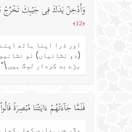
وَأَدۡخِلۡ یَدَكَ فِی جَیۡبِكَ تَخۡرُجۡ بَیۡضَا
﴿12﴾
اور ذرا اپنا ہاتھ اپنے 
(دو نشانیاں) نو نشانیوں
بڑے بد کردار لوگ ہیں\"
فَلَمَّا جَاۤءَتۡهُمۡ ءَایَـٰتُنَا مُبۡصِرَةࣰ قَالُو
مگر جب ہماری کھلی کھلی 