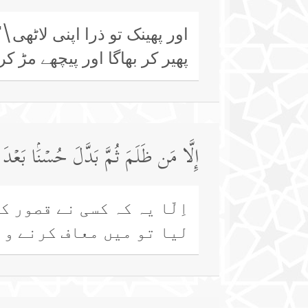
اور پھینک تو ذرا اپنی لاٹھ
پھیر کر بھاگا اور پیچھے مڑ 
إِلَّا مَن ظَلَمَ ثُمَّ بَدَّلَ حُسۡنَۢا بَعۡدَ 
اِلّا یہ کہ کسی نے قصور ک
لیا تو میں معاف کرنے وا