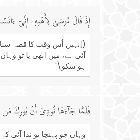
إِذۡ قَالَ مُوسَىٰ لِأَهۡلِهِۦۤ إِنِّیۤ ءَانَس
(اِنہیں اُس وقت کا قصہ سن
آئی ہے، میں ابھی یا تو وہاں 
ہو سکو\"
فَلَمَّا جَاۤءَهَا نُودِیَ أَنۢ بُورِكَ مَن فِی
وہاں جو پہنچا تو ندا آئی ک