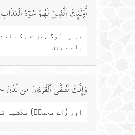
أُو۟لَـٰۤىِٕكَ ٱلَّذِینَ لَهُمۡ سُوۤءُ ٱلۡعَذَا
یہ وہ لوگ ہیں جن کے لیے 
والے ہیں
وَإِنَّكَ لَتُلَقَّى ٱلۡقُرۡءَانَ مِن لَّدُنۡ 
اور (اے محمدؐ) بلاشبہ تم