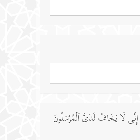
َفۡ إِنِّی لَا یَخَافُ لَدَیَّ ٱلۡمُرۡسَلُونَ