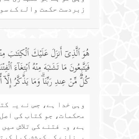
زبردست حکمت والے کے سوا
هُوَ ٱلَّذِیۤ أَنزَلَ عَلَیۡكَ ٱلۡكِتَـٰبَ مِنۡه
فَیَتَّبِعُونَ مَا تَشَـٰبَهَ مِنۡهُ ٱبۡتِغَاۤءَ ٱلۡفِتۡ
كُلࣱّ مِّنۡ عِندِ رَبِّنَاۗ وَمَا یَذَّكَّرُ إِلَّاۤ أُو
وہی خدا ہے، جس نے یہ کتا
محکمات، جو کتاب کی اصل 
ہے، وہ فتنے کی تلاش میں
پہنانے کی کوشش کیا کرتے