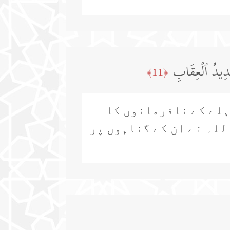
 شَدِیدُ ٱلۡعِقَابِ
﴿11﴾
پہلے کے نافرمانوں کا
اللہ نے ان کے گناہوں پر