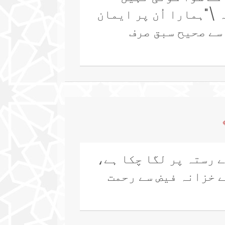
 \"ہمارا اُن پر ایمان
 سے صحیح سبق صرف
ے رستہ پر لگا چکا ہے،
ے خزانہ فیض سے رحمت