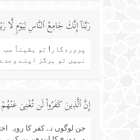
رَبَّنَاۤ إِنَّكَ جَامِعُ ٱلنَّاسِ لِیَوۡمࣲ لَّا ر
پروردگار! تو یقیناً سب ل
نہیں تو ہرگز اپنے وعدے 
إِنَّ ٱلَّذِینَ كَفَرُوا۟ لَن تُغۡنِیَ عَنۡهُمۡ أَمۡوَ
جن لوگوں نے کفر کا رویہ اختیا
وہ دوزخ کا ایندھن بن کر رہ