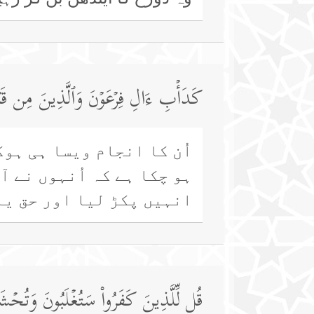
كَدَأۡبِ ءَالِ فِرۡعَوۡنَ وَٱلَّذِینَ مِن قَبۡلِهِ
اُن کا انجام ویسا ہی ہو
ہو چکا ہے کہ اُنہوں نے آ
انہیں پکڑ لیا اور حق یہ 
قُل لِّلَّذِینَ كَفَرُوا۟ سَتُغۡلَبُونَ وَتُحۡشَ