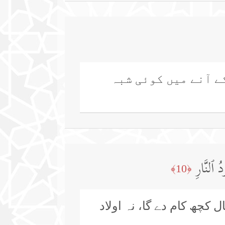
کے آنے میں کوئی شبہ
ُ ٱلنَّارِ
﴿10﴾
ل کچھ کام دے گا، نہ اولاد