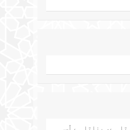
ا ہے، بناتا ہے اُس