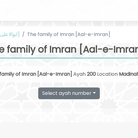
The family of Imran [Aal-e-Imran]
Urdu [ابوالاعلی مودودی]
e family of Imran [Aal-e-Imran
family of Imran [Aal-e-Imran]
Ayah
200
Location
Madina
Select ayah number