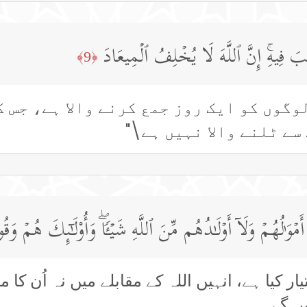
َیۡبَ فِیهِۚ إِنَّ ٱللَّهَ لَا یُخۡلِفُ ٱلۡمِیعَادَ
﴿9﴾
وگوں کو ایک روز جمع کرنے والا ہے، جس 
سے ٹلنے والا نہیں ہے\"
 ٰ⁠لُهُمۡ وَلَاۤ أَوۡلَـٰدُهُم مِّنَ ٱللَّهِ شَیۡـࣰٔاۖ وَأُو۟لَـٰۤىِٕكَ هُمۡ وَقُود
ر کیا ہے، انہیں اللہ کے مقابلے میں نہ اُن کا ما
یں گے