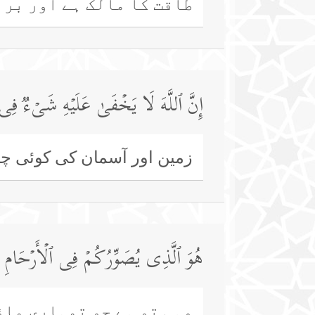
طاقت کا مالک ہے اور برا
إِنَّ ٱللَّهَ لَا یَخۡفَىٰ عَلَیۡهِ شَیۡءࣱ فِ
زمین اور آسمان کی کوئی چی
هُوَ ٱلَّذِی یُصَوِّرُكُمۡ فِی ٱلۡأَرۡحَامِ كَیۡ
وہی تو ہے جو تمہاری ماؤ