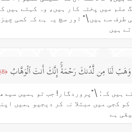
وگ علم میں پختہ کار ہیں، وہ کہتے ہیں کہ
 طرف سے ہیں\" اور سچ یہ ہے کہ کسی چیز
تے ہیں
ۡتَنَا وَهَبۡ لَنَا مِن لَّدُنكَ رَحۡمَةًۚ إِنَّكَ أَنتَ ٱلۡوَهَّابُ
﴿8﴾
ے ہیں کہ: \"پروردگار! جب تو ہمیں سیدھ
کو کجی میں مبتلا نہ کر دیجیو ہمیں اپن
یقی ہے