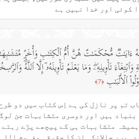
 کوئی اور خدا نہیں ہے
ُ ءَایَـٰتࣱ مُّحۡكَمَـٰتٌ هُنَّ أُمُّ ٱلۡكِتَـٰبِ وَأُخَرُ مُتَشَـٰبِهَـٰ
نَةِ وَٱبۡتِغَاۤءَ تَأۡوِیلِهِۦۖ وَمَا یَعۡلَمُ تَأۡوِیلَهُۥۤ إِلَّا ٱللَّهُۗ وَٱلرَّ
۟لُوا۟ ٱلۡأَلۡبَـٰبِ
﴿7﴾
ب تم پر نازل کی ہے اِس کتاب میں دو طرح
بنیاد ہیں اور دوسری متشابہات جن لوگو
 ہمیشہ متشابہات ہی کے پیچھے پڑے رہتے ہ
 ہیں، حالانکہ ان کا حقیقی مفہوم اللہ 