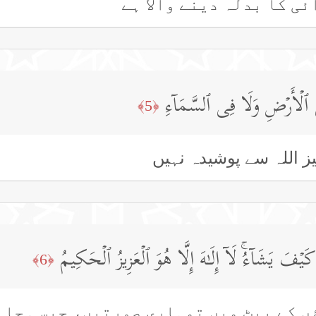
ئی کا بدلہ دینے والا ہے
ی ٱلۡأَرۡضِ وَلَا فِی ٱلسَّمَاۤءِ
﴿5﴾
ز اللہ سے پوشیدہ نہیں
فَ یَشَاۤءُۚ لَاۤ إِلَـٰهَ إِلَّا هُوَ ٱلۡعَزِیزُ ٱلۡحَكِیمُ
﴿6﴾
ں کے پیٹ میں تمہاری صورتیں، جیسی چاہت