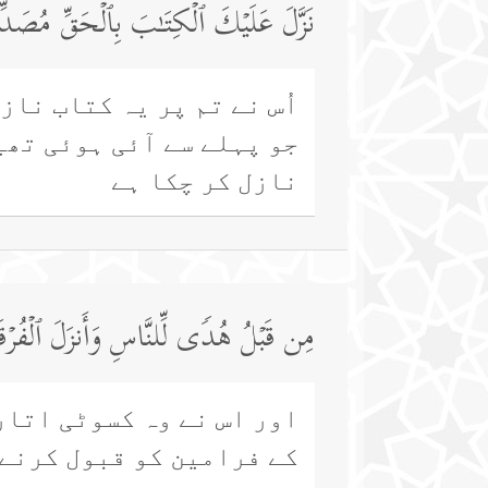
نَزَّلَ عَلَیۡكَ ٱلۡكِتَـٰبَ بِٱلۡحَقِّ مُصَدِّقࣰا
اُس نے تم پر یہ کتاب ناز
جو پہلے سے آئی ہوئی تھی
نازل کر چکا ہے
مِن قَبۡلُ هُدࣰى لِّلنَّاسِ وَأَنزَلَ ٱلۡفُرۡقَان
اور اس نے وہ کسوٹی اتار
کے فرامین کو قبول کرنے 