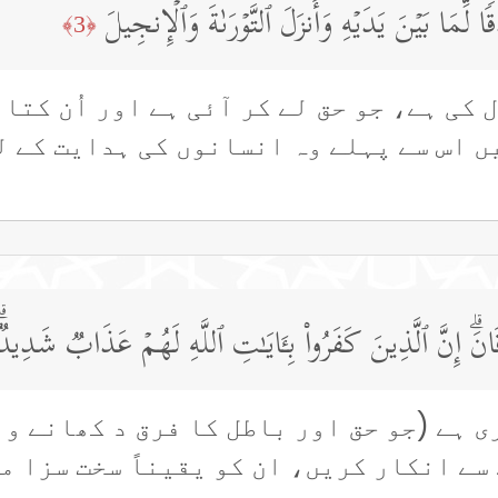
 لِّمَا بَیۡنَ یَدَیۡهِ وَأَنزَلَ ٱلتَّوۡرَىٰةَ وَٱلۡإِنجِیلَ
﴿3﴾
ل کی ہے، جو حق لے کر آئی ہے اور اُن کتا
ں اس سے پہلے وہ انسانوں کی ہدایت کے 
َۗ إِنَّ ٱلَّذِینَ كَفَرُوا۟ بِـَٔایَـٰتِ ٱللَّهِ لَهُمۡ عَذَابࣱ شَدِیدࣱۗ 
ی ہے (جو حق اور باطل کا فرق د کھانے وا
سے انکار کریں، ان کو یقیناً سخت سزا م