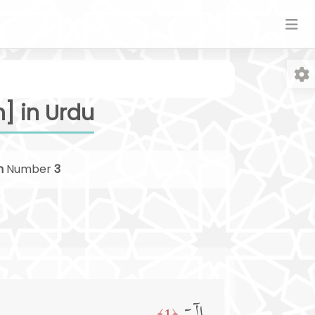
] in Urdu
h
Number
3
Fo
﴿1﴾