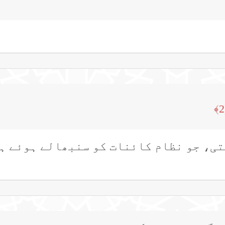
ی، جو نظام کائنات کو سنبھالے ہوئے ہے