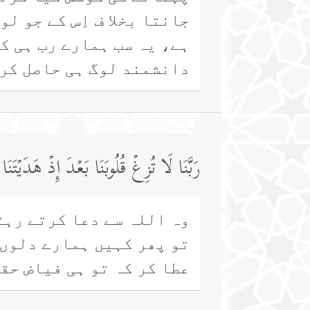
جانتا بخلا ف اِس کے جو ل
ہے، یہ سب ہمارے رب ہی کی
دانشمند لوگ ہی حاصل کر
رَبَّنَا لَا تُزِغۡ قُلُوبَنَا بَعۡدَ إِذۡ هَدَی
وہ اللہ سے دعا کرتے رہت
تو پھر کہیں ہمارے دلوں 
عطا کر کہ تو ہی فیاض حق