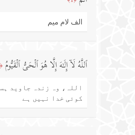
الۤمۤ
الف لام میم
ٱللَّهُ لَاۤ إِلَـٰهَ إِلَّا هُوَ ٱلۡحَیُّ ٱلۡقَیُّومُ
﴿2﴾
اللہ، وہ زندہ جاوید ہست
کوئی خدا نہیں ہے