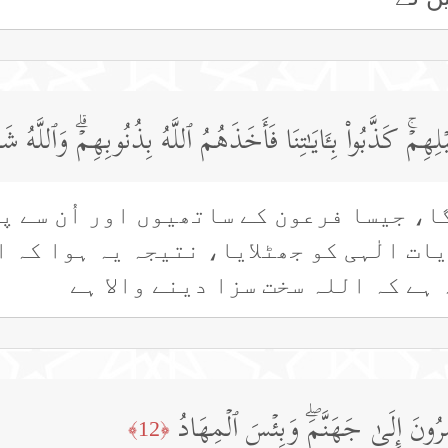
مۡۚ كَذَّبُوا۟ بِـَٔایَـٰتِنَا فَأَخَذَهُمُ ٱللَّهُ بِذُنُوبِهِمۡۗ وَٱللَّهُ
گا، جیسا فرعون کے ساتھیوں اور اُن سے 
یات الٰہی کو جھٹلایا، نتیجہ یہ ہوا کہ 
ہے کہ اللہ سخت سزا دینے والا ہے
رُونَ إِلَىٰ جَهَنَّمَۖ وَبِئۡسَ ٱلۡمِهَادُ
﴿12﴾