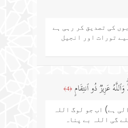
بوں کی تصدیق کر رہی ہے
لیے تورات اور انجیل
وَٱللَّهُ عَزِیزࣱ ذُو ٱنتِقَامٍ
﴿4﴾
لی ہے) اب جو لوگ اللہ
لے گی اللہ بے پناہ