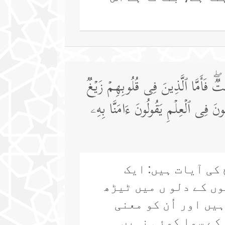
تࣱۖ فَأَمَّا ٱلَّذِینَ فِی قُلُوبِهِمۡ زَیۡغࣱ
 ٰ⁠سِخُونَ فِی ٱلۡعِلۡمِ یَقُولُونَ ءَامَنَّا بِهِۦ
 کی آیات ہیں: ایک
ں کے دلو ں میں ٹیڑھ
یں اور اُن کو معنی
کے سوا کوئی نہیں