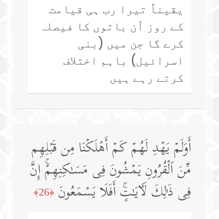
یقیناً تیرا رب ہی قیامت
کے روز اُن باتوں کا فیصلہ
کرے گا جن میں (بنی
اسرائیل) باہم اختلاف
کرتے رہے ہیں
أَوَلَمۡ یَهۡدِ لَهُمۡ كَمۡ أَهۡلَكۡنَا مِن قَبۡلِهِم
مِّنَ ٱلۡقُرُونِ یَمۡشُونَ فِی مَسَـٰكِنِهِمۡۚ إِنَّ
فِی ذَ ٰ⁠لِكَ لَـَٔایَـٰتٍۚ أَفَلَا یَسۡمَعُونَ
﴿26﴾