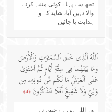
تجھ سے پہلے کوئی متنبہ کرنے
والا نہیں آیا، شاید کہ وہ
ہدایت پا جائیں
ٱللَّهُ ٱلَّذِی خَلَقَ ٱلسَّمَـٰوَ ٰ⁠تِ وَٱلۡأَرۡضَ
وَمَا بَیۡنَهُمَا فِی سِتَّةِ أَیَّامࣲ ثُمَّ ٱسۡتَوَىٰ
عَلَى ٱلۡعَرۡشِۖ مَا لَكُم مِّن دُونِهِۦ مِن
وَلِیࣲّ وَلَا شَفِیعٍۚ أَفَلَا تَتَذَكَّرُونَ
﴿4﴾
وہ اللہ ہی ہے جس نے