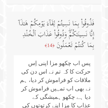
فَذُوقُوا۟ بِمَا نَسِیتُمۡ لِقَاۤءَ یَوۡمِكُمۡ هَـٰذَاۤ
إِنَّا نَسِینَـٰكُمۡۖ وَذُوقُوا۟ عَذَابَ ٱلۡخُلۡدِ
بِمَا كُنتُمۡ تَعۡمَلُونَ
﴿14﴾
پس اب چکھو مزا اپنی اِس
حرکت کا کہ تم نے اس دن کی
ملاقات کو فراموش کر دیا، ہم
نے بھی اب تمہیں فراموش کر
دیا ہے چکھو ہمیشگی کے
عذاب کا مزا اپنے کرتوتوں کی