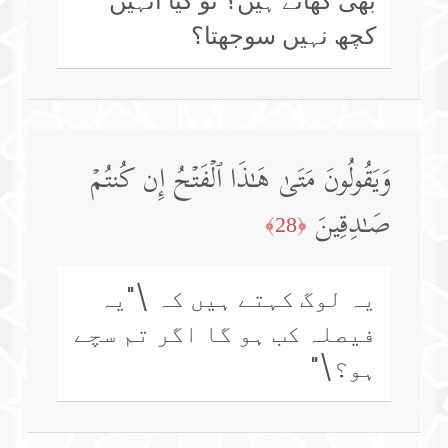
بھی کھاتے ہیں؟ تو کیا انہیں
کچھ نہیں سوجھتا؟
وَیَقُولُونَ مَتَىٰ هَـٰذَا ٱلۡفَتۡحُ إِن كُنتُمۡ
صَـٰدِقِینَ
﴿28﴾
یہ لوگ کہتے ہیں کہ \"یہ
فیصلہ کب ہو گا اگر تم سچے
ہو؟\"