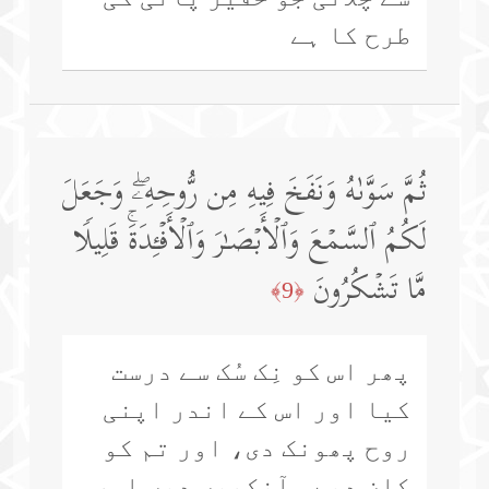
طرح کا ہے
ثُمَّ سَوَّىٰهُ وَنَفَخَ فِیهِ مِن رُّوحِهِۦۖ وَجَعَلَ
لَكُمُ ٱلسَّمۡعَ وَٱلۡأَبۡصَـٰرَ وَٱلۡأَفۡـِٔدَةَۚ قَلِیلࣰا
مَّا تَشۡكُرُونَ
﴿9﴾
پھر اس کو نِک سُک سے درست
کیا اور اس کے اندر اپنی
روح پھونک دی، اور تم کو
کان دیے، آنکھیں دیں اور