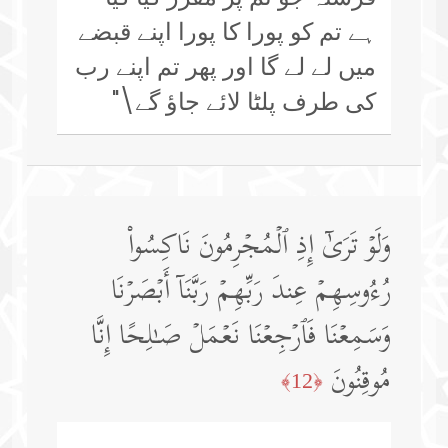
ہے تم کو پورا کا پورا اپنے قبضے
میں لے لے گا اور پھر تم اپنے رب
کی طرف پلٹا لائے جاؤ گے\"
وَلَوۡ تَرَىٰۤ إِذِ ٱلۡمُجۡرِمُونَ نَاكِسُوا۟
رُءُوسِهِمۡ عِندَ رَبِّهِمۡ رَبَّنَاۤ أَبۡصَرۡنَا
وَسَمِعۡنَا فَٱرۡجِعۡنَا نَعۡمَلۡ صَـٰلِحًا إِنَّا
مُوقِنُونَ
﴿12﴾