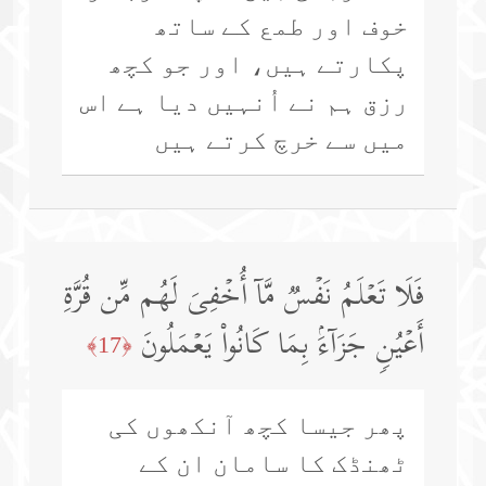
خوف اور طمع کے ساتھ
پکارتے ہیں، اور جو کچھ
رزق ہم نے اُنہیں دیا ہے اس
میں سے خرچ کرتے ہیں
فَلَا تَعۡلَمُ نَفۡسࣱ مَّاۤ أُخۡفِیَ لَهُم مِّن قُرَّةِ
أَعۡیُنࣲ جَزَاۤءَۢ بِمَا كَانُوا۟ یَعۡمَلُونَ
﴿17﴾
پھر جیسا کچھ آنکھوں کی
ٹھنڈک کا سامان ان کے