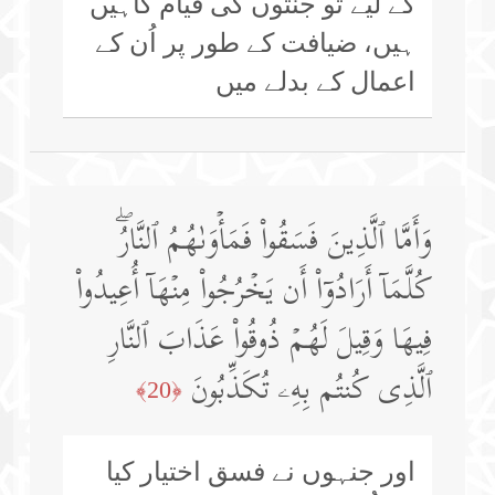
کے لیے تو جنتوں کی قیام گاہیں
ہیں، ضیافت کے طور پر اُن کے
اعمال کے بدلے میں
وَأَمَّا ٱلَّذِینَ فَسَقُوا۟ فَمَأۡوَىٰهُمُ ٱلنَّارُۖ
كُلَّمَاۤ أَرَادُوۤا۟ أَن یَخۡرُجُوا۟ مِنۡهَاۤ أُعِیدُوا۟
فِیهَا وَقِیلَ لَهُمۡ ذُوقُوا۟ عَذَابَ ٱلنَّارِ
ٱلَّذِی كُنتُم بِهِۦ تُكَذِّبُونَ
﴿20﴾
اور جنہوں نے فسق اختیار کیا