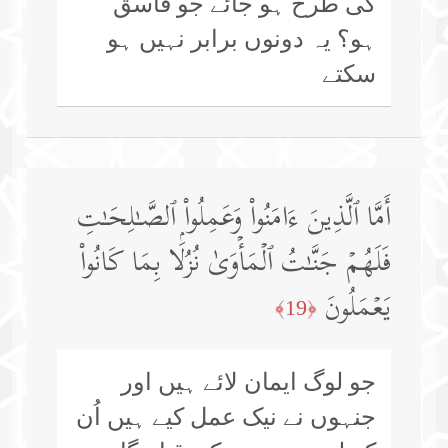
کی طرح ہو جائے جو فاسق
ہو؟ یہ دونوں برابر نہیں ہو
سکتے
أَمَّا ٱلَّذِینَ ءَامَنُوا۟ وَعَمِلُوا۟ ٱلصَّـٰلِحَـٰتِ
فَلَهُمۡ جَنَّـٰتُ ٱلۡمَأۡوَىٰ نُزُلَۢا بِمَا كَانُوا۟
یَعۡمَلُونَ
﴿19﴾
جو لوگ ایمان لائے ہیں اور
جنہوں نے نیک عمل کیے ہیں اُن