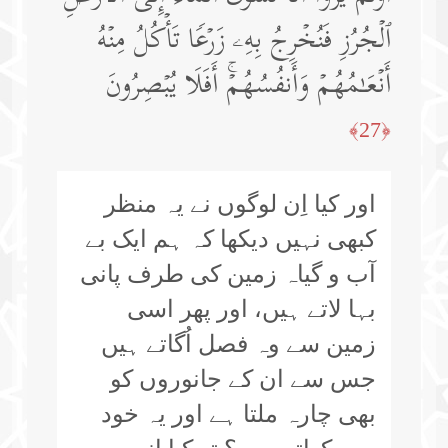
ٱلۡجُرُزِ فَنُخۡرِجُ بِهِۦ زَرۡعࣰا تَأۡكُلُ مِنۡهُ
أَنۡعَـٰمُهُمۡ وَأَنفُسُهُمۡۚ أَفَلَا یُبۡصِرُونَ
﴿27﴾
اور کیا اِن لوگوں نے یہ منظر
کبھی نہیں دیکھا کہ ہم ایک بے
آب و گیاہ زمین کی طرف پانی
بہا لاتے ہیں، اور پھر اسی
زمین سے وہ فصل اُگاتے ہیں
جس سے ان کے جانوروں کو
بھی چارہ ملتا ہے اور یہ خود