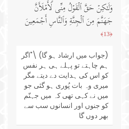
وَلَـٰكِنۡ حَقَّ ٱلۡقَوۡلُ مِنِّی لَأَمۡلَأَنَّ
جَهَنَّمَ مِنَ ٱلۡجِنَّةِ وَٱلنَّاسِ أَجۡمَعِینَ
﴿13﴾
(جواب میں ارشاد ہو گا) \"اگر
ہم چاہتے تو پہلے ہی ہر نفس
کو اس کی ہدایت دے دیتے مگر
میری وہ بات پُوری ہو گئی جو
میں نے کہی تھی کہ میں جہنّم
کو جنوں اور انسانوں سب سے
بھر دوں گا