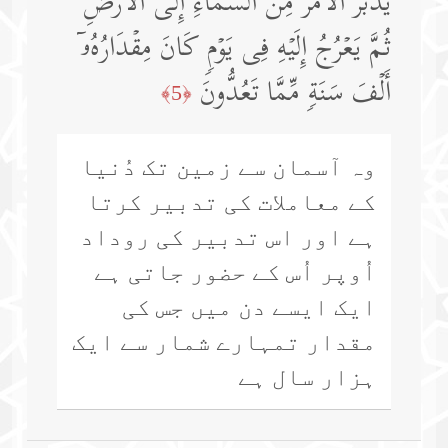
یُدَبِّرُ ٱلۡأَمۡرَ مِنَ ٱلسَّمَاۤءِ إِلَى ٱلۡأَرۡضِ
ثُمَّ یَعۡرُجُ إِلَیۡهِ فِی یَوۡمࣲ كَانَ مِقۡدَارُهُۥۤ
أَلۡفَ سَنَةࣲ مِّمَّا تَعُدُّونَ
﴿5﴾
وہ آسمان سے زمین تک دُنیا
کے معاملات کی تدبیر کرتا
ہے اور اس تدبیر کی روداد
اُوپر اُس کے حضور جاتی ہے
ایک ایسے دن میں جس کی
مقدار تمہارے شمار سے ایک
ہزار سال ہے