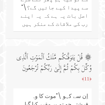
سے پیدا کیے جائیں گے؟\"
اصل بات یہ ہے کہ یہ اپنے
رب کی ملاقات کے منکر ہیں
۞ قُلۡ یَتَوَفَّىٰكُم مَّلَكُ ٱلۡمَوۡتِ ٱلَّذِی
وُكِّلَ بِكُمۡ ثُمَّ إِلَىٰ رَبِّكُمۡ تُرۡجَعُونَ
﴿11﴾
اِن سے کہو \"موت کا وہ
فرشتہ جو تم پر مقرر کیا گیا