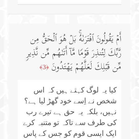
أَمۡ یَقُولُونَ ٱفۡتَرَىٰهُۚ بَلۡ هُوَ ٱلۡحَقُّ مِن
رَّبِّكَ لِتُنذِرَ قَوۡمࣰا مَّاۤ أَتَىٰهُم مِّن نَّذِیرࣲ
مِّن قَبۡلِكَ لَعَلَّهُمۡ یَهۡتَدُونَ
﴿3﴾
کیا یہ لوگ کہتے ہیں کہ اس
شخص نے اِسے خود گھڑ لیا ہے؟
نہیں، بلکہ یہ حق ہے تیرے رب
کی طرف سے تاکہ تو متنبہ کرے
ایک ایسی قوم کو جس کے پاس