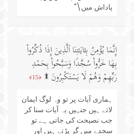
پاداش میں\"
إِنَّمَا یُؤۡمِنُ بِـَٔایَـٰتِنَا ٱلَّذِینَ إِذَا ذُكِّرُوا۟
بِهَا خَرُّوا۟ سُجَّدࣰا وَسَبَّحُوا۟ بِحَمۡدِ
رَبِّهِمۡ وَهُمۡ لَا یَسۡتَكۡبِرُونَ ۩
﴿15﴾
ہماری آیات پر تو وہ لوگ ایمان
لاتے ہیں جنہیں یہ آیات سنا کر
جب نصیحت کی جاتی ہے تو
سجدے میں گر پڑتے ہیں اور