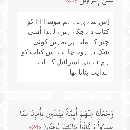
لِّبَنِیۤ إِسۡرَ ٰ⁠ۤءِیلَ
اِس سے پہلے ہم موسیٰؑ کو
کتاب دے چکے ہیں، لہٰذا اُسی
چیز کے ملنے پر تمہیں کوئی
شک نہ ہونا چاہیے اُس کتاب کو
ہم نے بنی اسرائیل کے لیے
ہدایت بنایا تھا
وَجَعَلۡنَا مِنۡهُمۡ أَىِٕمَّةࣰ یَهۡدُونَ بِأَمۡرِنَا لَمَّا
صَبَرُوا۟ۖ وَكَانُوا۟ بِـَٔایَـٰتِنَا یُوقِنُونَ
﴿24﴾