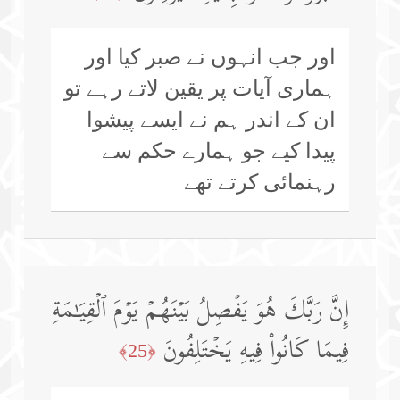
اور جب انہوں نے صبر کیا اور
ہماری آیات پر یقین لاتے رہے تو
ان کے اندر ہم نے ایسے پیشوا
پیدا کیے جو ہمارے حکم سے
رہنمائی کرتے تھے
إِنَّ رَبَّكَ هُوَ یَفۡصِلُ بَیۡنَهُمۡ یَوۡمَ ٱلۡقِیَـٰمَةِ
فِیمَا كَانُوا۟ فِیهِ یَخۡتَلِفُونَ
﴿25﴾