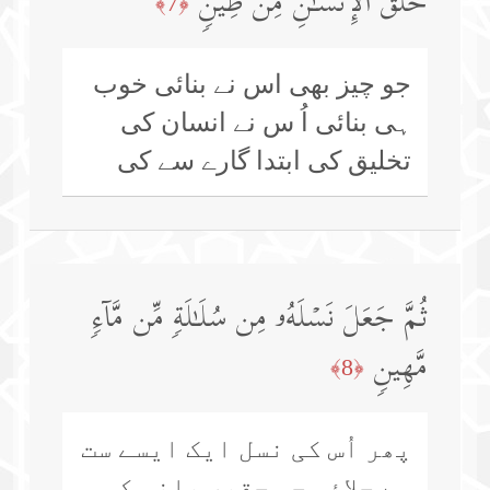
خَلۡقَ ٱلۡإِنسَـٰنِ مِن طِینࣲ
﴿7﴾
جو چیز بھی اس نے بنائی خوب
ہی بنائی اُ س نے انسان کی
تخلیق کی ابتدا گارے سے کی
ثُمَّ جَعَلَ نَسۡلَهُۥ مِن سُلَـٰلَةࣲ مِّن مَّاۤءࣲ
مَّهِینࣲ
﴿8﴾
پھر اُس کی نسل ایک ایسے ست
سے چلائی جو حقیر پانی کی