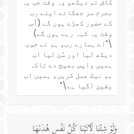
کاش تم دیکھو وہ وقت جب یہ
مجرم سر جھکائے اپنے رب
کے حضور کھڑے ہوں گے (اُس
وقت یہ کہہ رہے ہوں گے)
\"اے ہمارے رب، ہم نے خوب
دیکھ لیا اور سُن لیا اب
ہمیں واپس بھیج دے تاکہ
ہم نیک عمل کریں، ہمیں اب
یقین آگیا ہے\"
وَلَوۡ شِئۡنَا لَـَٔاتَیۡنَا كُلَّ نَفۡسٍ هُدَىٰهَا