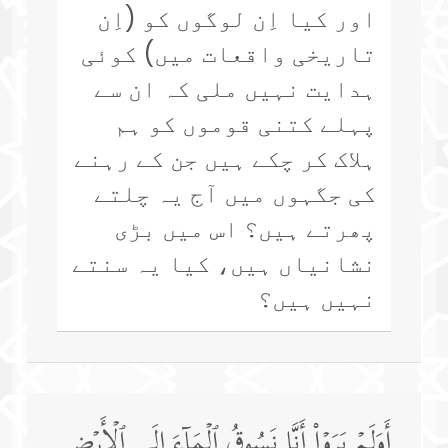
اور کیا اِن لوگوں کو (اِن
تاریخی واقعات میں) کوئی
ہدایت نہیں ملی کہ ان سے
پہلے کتنی قوموں کو ہم
ہلاک کر چکے ہیں جن کے رہنے
کی جگہوں میں آج یہ چلتے
پھرتے ہیں؟ اس میں بڑی
نشانیاں ہیں، کیا یہ سنتے
نہیں ہیں؟
أَوَلَمۡ یَرَوۡا۟ أَنَّا نَسُوقُ ٱلۡمَاۤءَ إِلَى ٱلۡأَرۡضِ