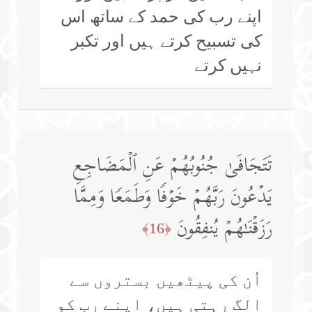
اپنے رب کی حمد کے ساتھ اس
کی تسبیح کرتے ہیں اور تکبر
نہیں کرتے
تَتَجَافَىٰ جُنُوبُهُمۡ عَنِ ٱلۡمَضَاجِعِ
یَدۡعُونَ رَبَّهُمۡ خَوۡفࣰا وَطَمَعࣰا وَمِمَّا
رَزَقۡنَـٰهُمۡ یُنفِقُونَ
﴿16﴾
اُن کی پیٹھیں بستروں سے
الگ رہتی ہیں، اپنے رب کو