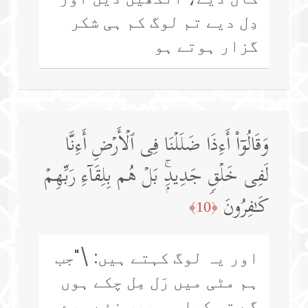
دِل دیے تم لوگ کم ہی شکر
گزار ہوتے ہو
وَقَالُوۤا۟ أَءِذَا ضَلَلۡنَا فِی ٱلۡأَرۡضِ أَءِنَّا
لَفِی خَلۡقࣲ جَدِیدِۭۚ بَلۡ هُم بِلِقَاۤءِ رَبِّهِمۡ
كَـٰفِرُونَ
﴿10﴾
اور یہ لوگ کہتے ہیں: \"جب
ہم مٹی میں رَل مِل چکے ہوں
گے تو کیا ہم پھر نئے سرے