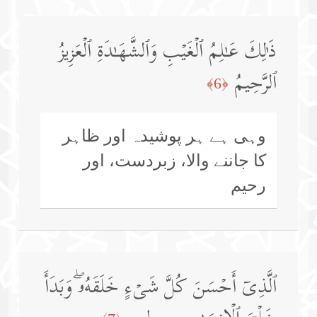
ذَ ٰ⁠لِكَ عَـٰلِمُ ٱلۡغَیۡبِ وَٱلشَّهَـٰدَةِ ٱلۡعَزِیزُ
ٱلرَّحِیمُ
﴿6﴾
وہی ہے ہر پوشیدہ اور ظاہر
کا جاننے والا، زبردست، اور
رحیم
ٱلَّذِیۤ أَحۡسَنَ كُلَّ شَیۡءٍ خَلَقَهُۥۖ وَبَدَأَ