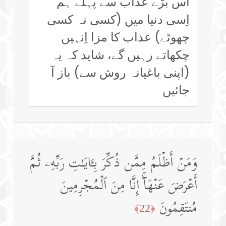
اُس بڑے عذاب سے پہلے ہم
اِسی دنیا میں (کسی نہ کسی
چھوٹے) عذاب کا مزا اِنہیں
چکھاتے رہیں گے، شاید کہ یہ
(اپنی باغیانہ روش سے) باز آ
جائیں
وَمَنۡ أَظۡلَمُ مِمَّن ذُكِّرَ بِـَٔایَـٰتِ رَبِّهِۦ ثُمَّ
أَعۡرَضَ عَنۡهَاۤۚ إِنَّا مِنَ ٱلۡمُجۡرِمِینَ
مُنتَقِمُونَ
﴿22﴾