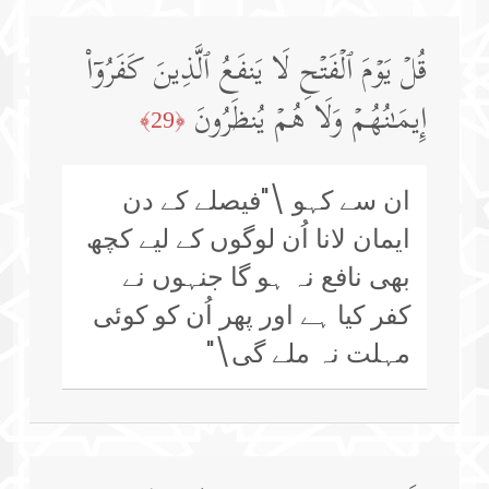
قُلۡ یَوۡمَ ٱلۡفَتۡحِ لَا یَنفَعُ ٱلَّذِینَ كَفَرُوۤا۟
إِیمَـٰنُهُمۡ وَلَا هُمۡ یُنظَرُونَ
﴿29﴾
ان سے کہو \"فیصلے کے دن
ایمان لانا اُن لوگوں کے لیے کچھ
بھی نافع نہ ہو گا جنہوں نے
کفر کیا ہے اور پھر اُن کو کوئی
مہلت نہ ملے گی\"