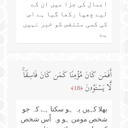
اعمال کی جزا میں ان کے
لیے چھپا رکھا گیا ہے اس
کی کسی متنفس کو خبر نہیں
ہے
أَفَمَن كَانَ مُؤۡمِنࣰا كَمَن كَانَ فَاسِقࣰاۚ
لَّا یَسۡتَوُۥنَ
﴿18﴾
بھلا کہیں یہ ہو سکتا ہے کہ جو
شخص مومن ہو وہ اُس شخص