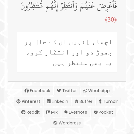
فَأَعۡرِضۡ عَنۡهُمۡ وَٱنتَظِرۡ إِنَّهُم مُّنتَظِرُونَ
﴿30﴾
اچھا، اِنہیں ان کے حال پر
چھوڑ دو اور انتظار کرو،
یہ بھی منتظر ہیں
Facebook
Twitter
WhatsApp
Pinterest
LinkedIn
Buffer
Tumblr
Reddit
Mix
Evernote
Pocket
Wordpress