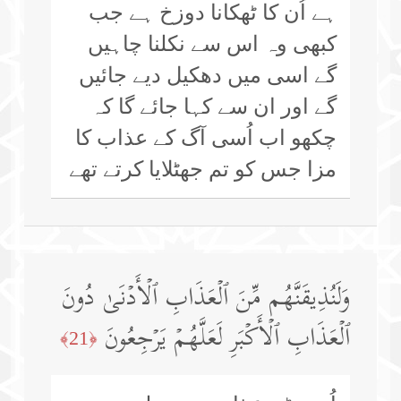
ہے اُن کا ٹھکانا دوزخ ہے جب
کبھی وہ اس سے نکلنا چاہیں
گے اسی میں دھکیل دیے جائیں
گے اور ان سے کہا جائے گا کہ
چکھو اب اُسی آگ کے عذاب کا
مزا جس کو تم جھٹلایا کرتے تھے
وَلَنُذِیقَنَّهُم مِّنَ ٱلۡعَذَابِ ٱلۡأَدۡنَىٰ دُونَ
ٱلۡعَذَابِ ٱلۡأَكۡبَرِ لَعَلَّهُمۡ یَرۡجِعُونَ
﴿21﴾