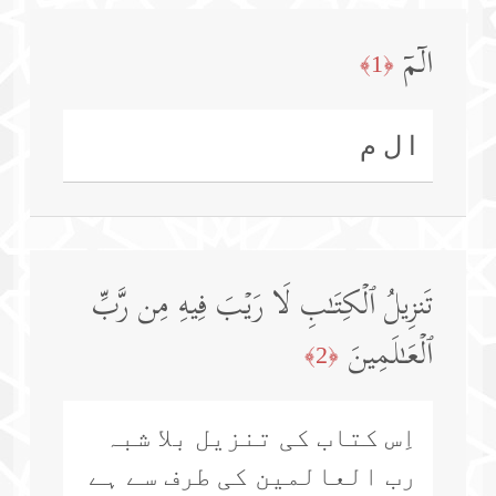
الۤمۤ
﴿1﴾
ا ل م
تَنزِیلُ ٱلۡكِتَـٰبِ لَا رَیۡبَ فِیهِ مِن رَّبِّ
ٱلۡعَـٰلَمِینَ
﴿2﴾
اِس کتاب کی تنزیل بلا شبہ
رب العالمین کی طرف سے ہے