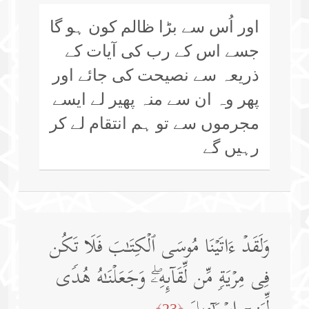
اور اُس سے بڑا ظالم کون ہو گا
جسے اس کے رب کی آیات کے
ذریعہ سے نصیحت کی جائے اور
پھر وہ ان سے منہ پھیر لے ایسے
مجرموں سے تو ہم انتقام لے کر
رہیں گے
وَلَقَدۡ ءَاتَیۡنَا مُوسَى ٱلۡكِتَـٰبَ فَلَا تَكُن
فِی مِرۡیَةࣲ مِّن لِّقَاۤىِٕهِۦۖ وَجَعَلۡنَـٰهُ هُدࣰى
﴿23﴾