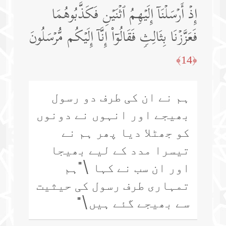
إِذۡ أَرۡسَلۡنَاۤ إِلَیۡهِمُ ٱثۡنَیۡنِ فَكَذَّبُوهُمَا
فَعَزَّزۡنَا بِثَالِثࣲ فَقَالُوۤا۟ إِنَّاۤ إِلَیۡكُم مُّرۡسَلُونَ
﴿14﴾
ہم نے ان کی طرف دو رسول
بھیجے اور انہوں نے دونوں
کو جھٹلا دیا پھر ہم نے
تیسرا مدد کے لیے بھیجا
اور ان سب نے کہا \"ہم
تمہاری طرف رسول کی حیثیت
سے بھیجے گئے ہیں\"