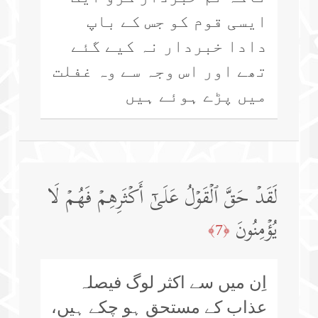
ایسی قوم کو جس کے باپ
دادا خبردار نہ کیے گئے
تھے اور اس وجہ سے وہ غفلت
میں پڑے ہوئے ہیں
لَقَدۡ حَقَّ ٱلۡقَوۡلُ عَلَىٰۤ أَكۡثَرِهِمۡ فَهُمۡ لَا
یُؤۡمِنُونَ
﴿7﴾
اِن میں سے اکثر لوگ فیصلہ
عذاب کے مستحق ہو چکے ہیں،