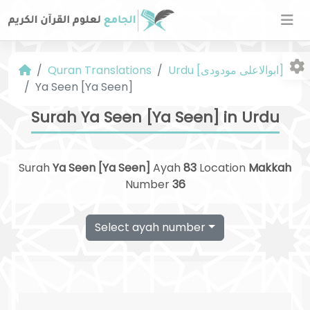
Urdu [ابوالاعلی مودودی]
Quran Translations
Ya Seen [Ya Seen]
Surah Ya Seen [Ya Seen] in Urdu
Surah
Ya Seen [Ya Seen]
Ayah
83
Location
Makkah
Fo
Number
36
Select ayah number