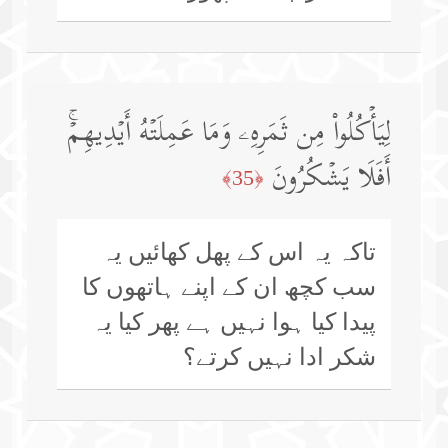
لِیَأۡكُلُوا۟ مِن ثَمَرِهِۦ وَمَا عَمِلَتۡهُ أَیۡدِیهِمۡۚ
أَفَلَا یَشۡكُرُونَ
﴿35﴾
تاکہ یہ اس کے پھل کھائیں یہ
سب کچھ ان کے اپنے ہاتھوں کا
پیدا کیا ہوا نہیں ہے پھر کیا یہ
شکر ادا نہیں کرتے؟