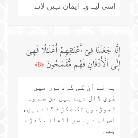
اسی لیے وہ ایمان نہیں لاتے
إِنَّا جَعَلۡنَا فِیۤ أَعۡنَـٰقِهِمۡ أَغۡلَـٰلࣰا فَهِیَ
إِلَى ٱلۡأَذۡقَانِ فَهُم مُّقۡمَحُونَ
﴿8﴾
ہم نے اُن کی گردنوں میں
طوق ڈال دیے ہیں جن سے وہ
ٹھوڑیوں تک جکڑے گئے ہیں،
اس لیے وہ سر اٹھائے کھڑے
ہیں