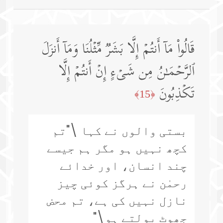
قَالُوا۟ مَاۤ أَنتُمۡ إِلَّا بَشَرࣱ مِّثۡلُنَا وَمَاۤ أَنزَلَ
ٱلرَّحۡمَـٰنُ مِن شَیۡءٍ إِنۡ أَنتُمۡ إِلَّا
تَكۡذِبُونَ
﴿15﴾
بستی والوں نے کہا \"تم
کچھ نہیں ہو مگر ہم جیسے
چند انسان، اور خدائے
رحمٰن نے ہرگز کوئی چیز
نازل نہیں کی ہے، تم محض
جھوٹ بولتے ہو\"