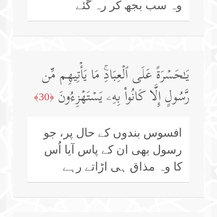
وہ سب بجھ کر رہ گئے
یَـٰحَسۡرَةً عَلَى ٱلۡعِبَادِۚ مَا یَأۡتِیهِم مِّن
رَّسُولٍ إِلَّا كَانُوا۟ بِهِۦ یَسۡتَهۡزِءُونَ
﴿30﴾
افسوس بندوں کے حال پر، جو
رسول بھی ان کے پاس آیا اُس
کا وہ مذاق ہی اڑاتے رہے