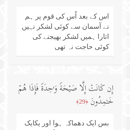
اس کے بعد اُس کی قوم پر ہم
نے آسمان سے کوئی لشکر نہیں
اتارا ہمیں لشکر بھیجنے کی
کوئی حاجت نہ تھی
إِن كَانَتۡ إِلَّا صَیۡحَةࣰ وَ ٰ⁠حِدَةࣰ فَإِذَا هُمۡ
خَـٰمِدُونَ
﴿29﴾
بس ایک دھماکہ ہوا اور یکایک