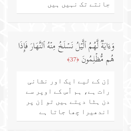
جانتے تک نہیں ہیں
وَءَایَةࣱ لَّهُمُ ٱلَّیۡلُ نَسۡلَخُ مِنۡهُ ٱلنَّهَارَ فَإِذَا
هُم مُّظۡلِمُونَ
﴿37﴾
اِن کے لیے ایک اور نشانی
رات ہے، ہم اُس کے اوپر سے
دن ہٹا دیتے ہیں تو اِن پر
اندھیرا چھا جاتا ہے