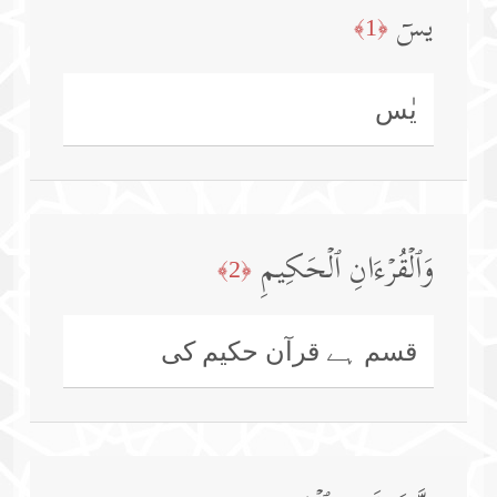
یسۤ
﴿1﴾
یٰس
وَٱلۡقُرۡءَانِ ٱلۡحَكِیمِ
﴿2﴾
قسم ہے قرآن حکیم کی