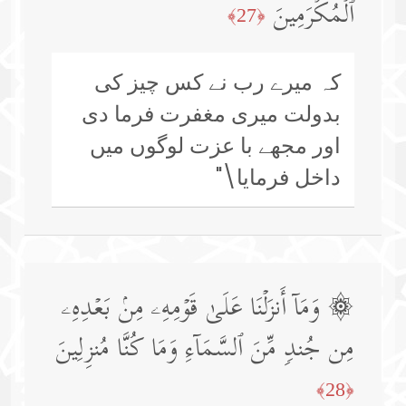
ٱلۡمُكۡرَمِینَ
﴿27﴾
کہ میرے رب نے کس چیز کی
بدولت میری مغفرت فرما دی
اور مجھے با عزت لوگوں میں
داخل فرمایا\"
۞ وَمَاۤ أَنزَلۡنَا عَلَىٰ قَوۡمِهِۦ مِنۢ بَعۡدِهِۦ
مِن جُندࣲ مِّنَ ٱلسَّمَاۤءِ وَمَا كُنَّا مُنزِلِینَ
﴿28﴾