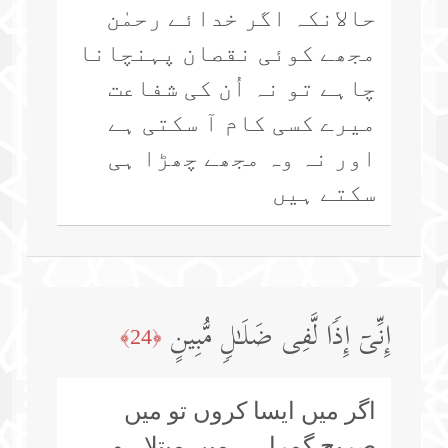
حالانکہ اگر خدائے رحمٰن
مجھے کوئی نقصان پہنچانا
چاہے تو نہ اُن کی شفاعت
میرے کسی کام آ سکتی ہے
اور نہ وہ مجھے چھڑا ہی
سکتے ہیں
إِنِّیۤ إِذࣰا لَّفِی ضَلَـٰلࣲ مُّبِینٍ
﴿24﴾
اگر میں ایسا کروں تو میں
صریح گمراہی میں مبتلا ہو