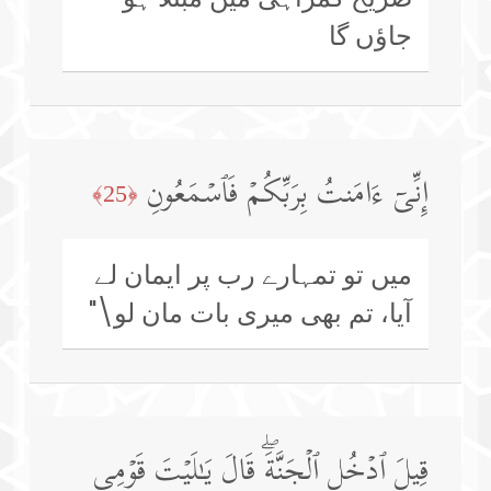
جاؤں گا
إِنِّیۤ ءَامَنتُ بِرَبِّكُمۡ فَٱسۡمَعُونِ
﴿25﴾
میں تو تمہارے رب پر ایمان لے
آیا، تم بھی میری بات مان لو\"
قِیلَ ٱدۡخُلِ ٱلۡجَنَّةَۖ قَالَ یَـٰلَیۡتَ قَوۡمِی