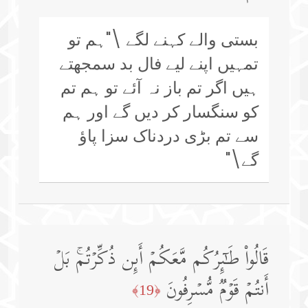
بستی والے کہنے لگے \"ہم تو
تمہیں اپنے لیے فال بد سمجھتے
ہیں اگر تم باز نہ آئے تو ہم تم
کو سنگسار کر دیں گے اور ہم
سے تم بڑی دردناک سزا پاؤ
گے\"
قَالُوا۟ طَـٰۤىِٕرُكُم مَّعَكُمۡ أَىِٕن ذُكِّرۡتُمۚ بَلۡ
أَنتُمۡ قَوۡمࣱ مُّسۡرِفُونَ
﴿19﴾