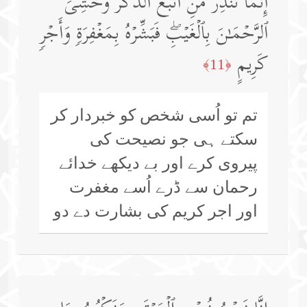
إِنَّمَا تُنذِرُ مَنِ ٱتَّبَعَ ٱلذِّكۡرَ وَخَشِیَ
ٱلرَّحۡمَـٰنَ بِٱلۡغَیۡبِۖ فَبَشِّرۡهُ بِمَغۡفِرَةࣲ وَأَجۡرࣲ
كَرِیمٍ
﴿11﴾
تم تو اُسی شخص کو خبردار کر
سکتے ہی جو نصیحت کی
پیروی کرے اور بے دیکھے خدائے
رحمان سے ڈرے اُسے مغفرت
اور اجر کریم کی بشارت دے دو