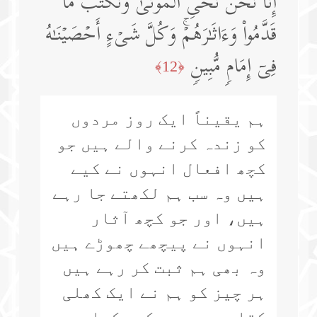
إِنَّا نَحۡنُ نُحۡیِ ٱلۡمَوۡتَىٰ وَنَكۡتُبُ مَا
قَدَّمُوا۟ وَءَاثَـٰرَهُمۡۚ وَكُلَّ شَیۡءٍ أَحۡصَیۡنَـٰهُ
فِیۤ إِمَامࣲ مُّبِینࣲ
﴿12﴾
ہم یقیناً ایک روز مردوں
کو زندہ کرنے والے ہیں جو
کچھ افعال انہوں نے کیے
ہیں وہ سب ہم لکھتے جا رہے
ہیں، اور جو کچھ آثار
انہوں نے پیچھے چھوڑے ہیں
وہ بھی ہم ثبت کر رہے ہیں
ہر چیز کو ہم نے ایک کھلی
کتاب میں درج کر رکھا ہے