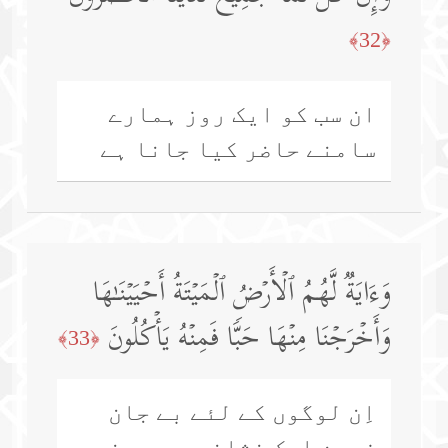
﴿32﴾
ان سب کو ایک روز ہمارے
سامنے حاضر کیا جانا ہے
وَءَایَةࣱ لَّهُمُ ٱلۡأَرۡضُ ٱلۡمَیۡتَةُ أَحۡیَیۡنَـٰهَا
وَأَخۡرَجۡنَا مِنۡهَا حَبࣰّا فَمِنۡهُ یَأۡكُلُونَ
﴿33﴾
اِن لوگوں کے لئے بے جان
زمین ایک نشانی ہے ہم نے