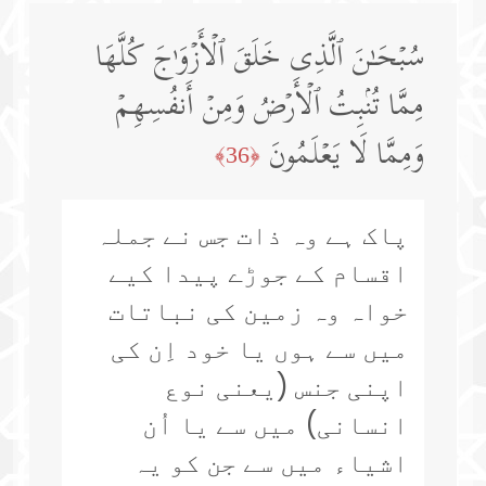
سُبۡحَـٰنَ ٱلَّذِی خَلَقَ ٱلۡأَزۡوَ ٰ⁠جَ كُلَّهَا
مِمَّا تُنۢبِتُ ٱلۡأَرۡضُ وَمِنۡ أَنفُسِهِمۡ
وَمِمَّا لَا یَعۡلَمُونَ
﴿36﴾
پاک ہے وہ ذات جس نے جملہ
اقسام کے جوڑے پیدا کیے
خواہ وہ زمین کی نباتات
میں سے ہوں یا خود اِن کی
اپنی جنس (یعنی نوع
انسانی) میں سے یا اُن
اشیاء میں سے جن کو یہ