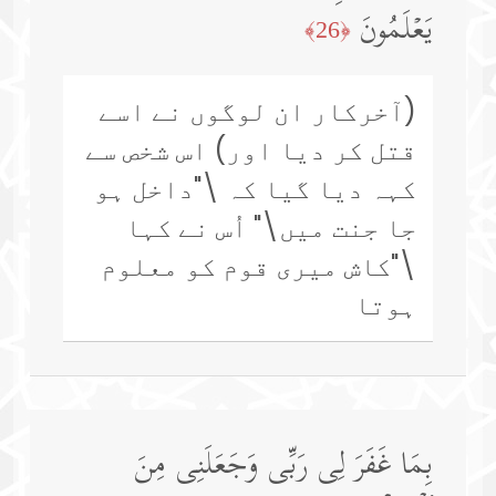
یَعۡلَمُونَ
﴿26﴾
(آخرکار ان لوگوں نے اسے
قتل کر دیا اور) اس شخص سے
کہہ دیا گیا کہ \"داخل ہو
جا جنت میں\" اُس نے کہا
\"کاش میری قوم کو معلوم
ہوتا
بِمَا غَفَرَ لِی رَبِّی وَجَعَلَنِی مِنَ