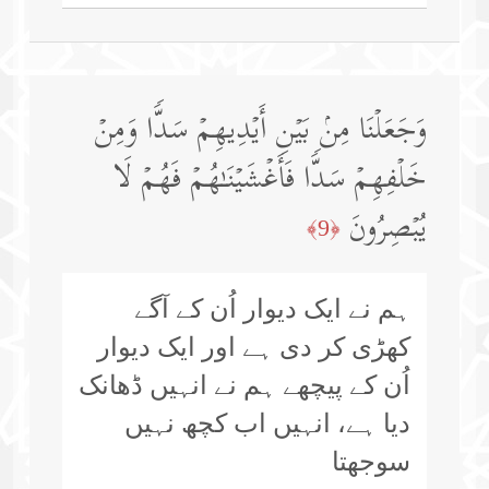
وَجَعَلۡنَا مِنۢ بَیۡنِ أَیۡدِیهِمۡ سَدࣰّا وَمِنۡ
خَلۡفِهِمۡ سَدࣰّا فَأَغۡشَیۡنَـٰهُمۡ فَهُمۡ لَا
یُبۡصِرُونَ
﴿9﴾
ہم نے ایک دیوار اُن کے آگے
کھڑی کر دی ہے اور ایک دیوار
اُن کے پیچھے ہم نے انہیں ڈھانک
دیا ہے، انہیں اب کچھ نہیں
سوجھتا