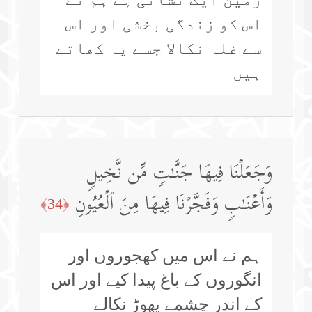
اس کو زندگی بخشی اور اس
سے غلہ نکالا جسے یہ کھاتے
ہیں
وَجَعَلۡنَا فِیهَا جَنَّـٰتࣲ مِّن نَّخِیلࣲ
وَأَعۡنَـٰبࣲ وَفَجَّرۡنَا فِیهَا مِنَ ٱلۡعُیُونِ
﴿34﴾
ہم نے اس میں کھجوروں اور
انگوروں کے باغ پیدا کیے اور اس
کے اندر چشمے پھوڑ نکالے