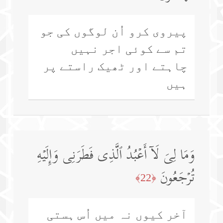
پیروی کرو اُن لوگوں کی جو
تم سے کوئی اجر نہیں
چاہتے اور ٹھیک راستے پر
ہیں
وَمَا لِیَ لَاۤ أَعۡبُدُ ٱلَّذِی فَطَرَنِی وَإِلَیۡهِ
تُرۡجَعُونَ
﴿22﴾
آخر کیوں نہ میں اُس ہستی