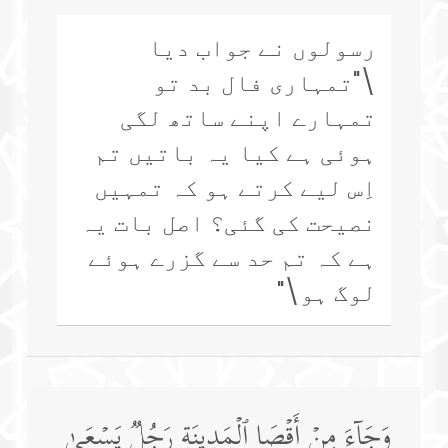
رسولوں نے جواب دیا
\"تمہاری فال بد تو
تمہارے اپنے ساتھ لگی
ہوئی ہے کیا یہ باتیں تم
اِس لیے کرتے ہو کہ تمہیں
نصیحت کی گئی؟ اصل بات یہ
ہے کہ تم حد سے گزرے ہوئے
لوگ ہو\"
وَجَاۤءَ مِنۡ أَقۡصَا ٱلۡمَدِینَةِ رَجُلࣱ یَسۡعَىٰ