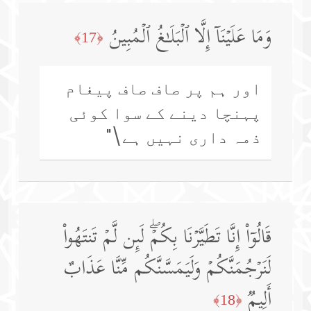
وَمَا عَلَیۡنَاۤ إِلَّا ٱلۡبَلَـٰغُ ٱلۡمُبِینُ
﴿17﴾
اور ہم پر صاف صاف پیغام
پہنچا دینے کے سوا کوئی
ذمہ داری نہیں ہے\"
قَالُوۤا۟ إِنَّا تَطَیَّرۡنَا بِكُمۡۖ لَىِٕن لَّمۡ تَنتَهُوا۟
لَنَرۡجُمَنَّكُمۡ وَلَیَمَسَّنَّكُم مِّنَّا عَذَابٌ
أَلِیمࣱ
﴿18﴾