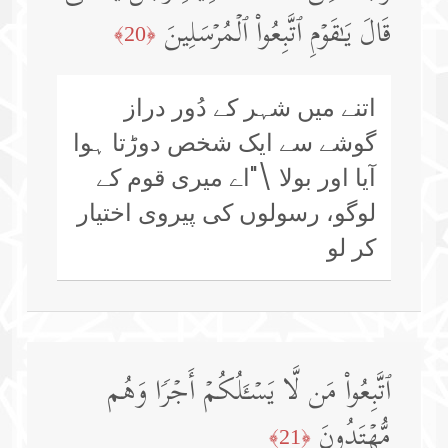
قَالَ یَـٰقَوۡمِ ٱتَّبِعُوا۟ ٱلۡمُرۡسَلِینَ
﴿20﴾
اتنے میں شہر کے دُور دراز
گوشے سے ایک شخص دوڑتا ہوا
آیا اور بولا \"اے میری قوم کے
لوگو، رسولوں کی پیروی اختیار
کر لو
ٱتَّبِعُوا۟ مَن لَّا یَسۡـَٔلُكُمۡ أَجۡرࣰا وَهُم
مُّهۡتَدُونَ
﴿21﴾