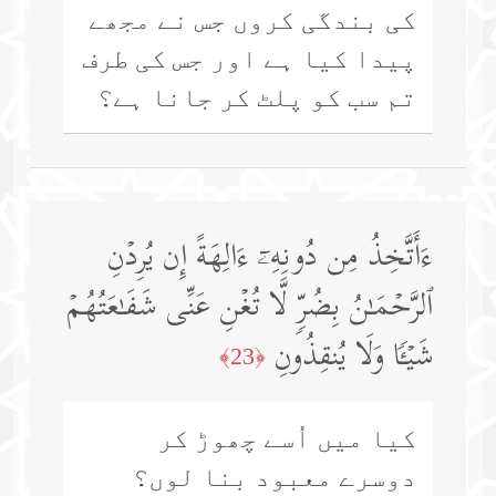
کی بندگی کروں جس نے مجھے
پیدا کیا ہے اور جس کی طرف
تم سب کو پلٹ کر جانا ہے؟
ءَأَتَّخِذُ مِن دُونِهِۦۤ ءَالِهَةً إِن یُرِدۡنِ
ٱلرَّحۡمَـٰنُ بِضُرࣲّ لَّا تُغۡنِ عَنِّی شَفَـٰعَتُهُمۡ
شَیۡـࣰٔا وَلَا یُنقِذُونِ
﴿23﴾
کیا میں اُسے چھوڑ کر
دوسرے معبود بنا لوں؟