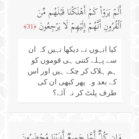
أَلَمۡ یَرَوۡا۟ كَمۡ أَهۡلَكۡنَا قَبۡلَهُم مِّنَ
ٱلۡقُرُونِ أَنَّهُمۡ إِلَیۡهِمۡ لَا یَرۡجِعُونَ
﴿31﴾
کیا انہوں نے دیکھا نہیں کہ ان
سے پہلے کتنی ہی قوموں کو
ہم ہلاک کر چکے ہیں اور اس
کے بعد وہ پھر کبھی ان کی
طرف پلٹ کر نہ آئے؟
وَإِن كُلࣱّ لَّمَّا جَمِیعࣱ لَّدَیۡنَا مُحۡضَرُونَ