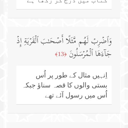
وَٱضۡرِبۡ لَهُم مَّثَلًا أَصۡحَـٰبَ ٱلۡقَرۡیَةِ إِذۡ
جَاۤءَهَا ٱلۡمُرۡسَلُونَ
﴿13﴾
اِنہیں مثال کے طور پر اُس
بستی والوں کا قصہ سناؤ جبکہ
اُس میں رسول آئے تھے