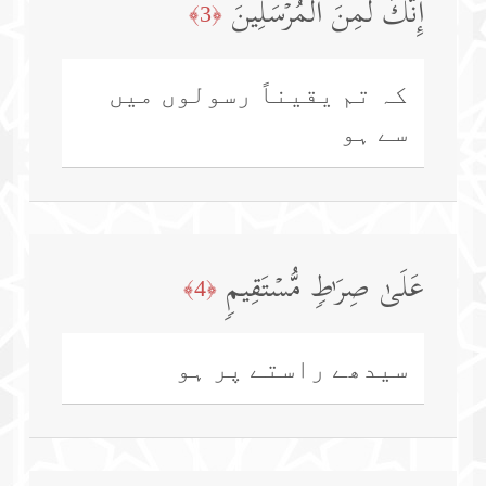
إِنَّكَ لَمِنَ ٱلۡمُرۡسَلِینَ
﴿3﴾
کہ تم یقیناً رسولوں میں
سے ہو
عَلَىٰ صِرَ ٰ⁠طࣲ مُّسۡتَقِیمࣲ
﴿4﴾
سیدھے راستے پر ہو