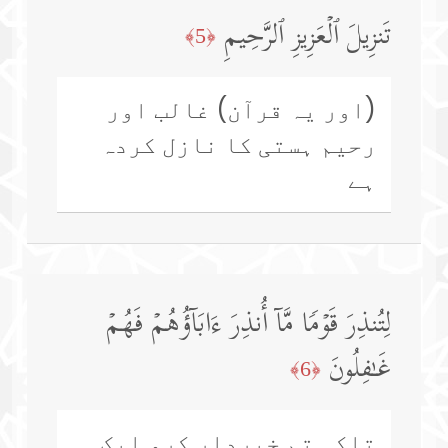
تَنزِیلَ ٱلۡعَزِیزِ ٱلرَّحِیمِ
﴿5﴾
(اور یہ قرآن) غالب اور
رحیم ہستی کا نازل کردہ
ہے
لِتُنذِرَ قَوۡمࣰا مَّاۤ أُنذِرَ ءَابَاۤؤُهُمۡ فَهُمۡ
غَـٰفِلُونَ
﴿6﴾
تاکہ تم خبردار کرو ایک