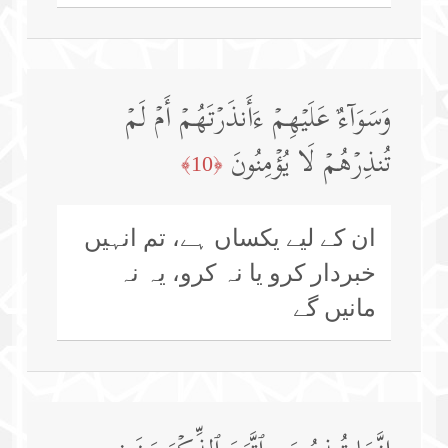
وَسَوَاۤءٌ عَلَیۡهِمۡ ءَأَنذَرۡتَهُمۡ أَمۡ لَمۡ
تُنذِرۡهُمۡ لَا یُؤۡمِنُونَ
﴿10﴾
ان کے لیے یکساں ہے، تم انہیں
خبردار کرو یا نہ کرو، یہ نہ
مانیں گے