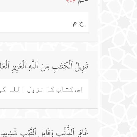
حمۤ
ح م
تَنزِیلُ ٱلۡكِتَـٰبِ مِنَ ٱللَّهِ ٱلۡعَزِیزِ ٱلۡعَل
اِس کتاب کا نزول اللہ کی
غَافِرِ ٱلذَّنۢبِ وَقَابِلِ ٱلتَّوۡبِ شَدِیدِ ٱلۡ