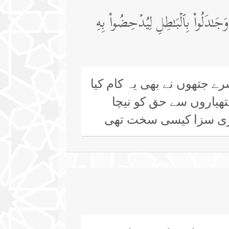
َـٰدَلُوا۟ بِٱلۡبَـٰطِلِ لِیُدۡحِضُوا۟ بِهِ
ے جتھوں نے بھی یہ کام کیا
تھیاروں سے حق کو نیچا
 میری سزا کیسی سخت تھی