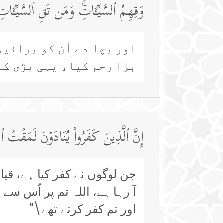
وَقِهِمُ ٱلسَّیِّـَٔاتِۚ وَمَن تَقِ ٱلسَّیِّـَٔاتِ 
اور بچا دے اُن کو برائیو
بڑا رحم کیا، یہی بڑی کا
إِنَّ ٱلَّذِینَ كَفَرُوا۟ یُنَادَوۡنَ لَمَقۡتُ ٱ
جن لوگوں نے کفر کیا ہے، قیام
آ رہا ہے، اللہ تم پر اُس سے
اور تم کفر کرتے تھے\"