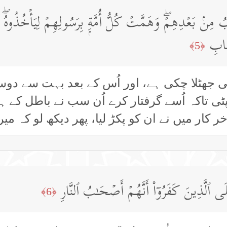
مِنۢ بَعۡدِهِمۡۖ وَهَمَّتۡ كُلُّ أُمَّةِۭ بِرَسُولِهِمۡ لِیَأۡخُذُوهُۖ وَج
قَابِ
﴿5﴾
ی جھٹلا چکی ہے، اور اُس کے بعد بہت سے دوسر
ٹی تاکہ اُسے گرفتار کرے اُن سب نے باطل کے ہ
 کار میں نے ان کو پکڑ لیا، پھر دیکھ لو کہ
ٱلَّذِینَ كَفَرُوۤا۟ أَنَّهُمۡ أَصۡحَـٰبُ ٱلنَّارِ
﴿6﴾