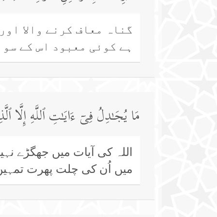
گناہ معاف کرنے والا اور 
ہے کوئی معبود اس کے سوا 
مَا یُجَـٰدِلُ فِیۤ ءَایَـٰتِ ٱللَّهِ إِلَّا ٱلَّذِ
اللہ کی آیات میں جھگڑے نہی
میں اُن کی چلت پھرت تمہیں