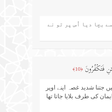
ے بچا دیا اُس پر تو نے
ٰنِ فَتَكۡفُرُونَ
﴿10﴾
یں جتنا شدید غصہ اپنے اوپر
مان کی طرف بلایا جاتا تھا