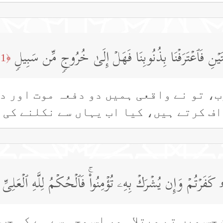
نَا ٱثۡنَتَیۡنِ فَٱعۡتَرَفۡنَا بِذُنُوبِنَا فَهَلۡ إِلَىٰ خُرُوجࣲ مِّن سَبِیلࣲ
﴿11﴾
ب، تو نے واقعی ہمیں دو دفعہ موت اور د
ف کرتے ہیں، کیا اب یہاں سے نکلنے کی 
ُۥ كَفَرۡتُمۡ وَإِن یُشۡرَكۡ بِهِۦ تُؤۡمِنُوا۟ۚ فَٱلۡحُكۡمُ لِلَّهِ ٱلۡعَلِیِّ 
جس میں تم مبتلا ہو، اِس وجہ سے ہے کہ جب