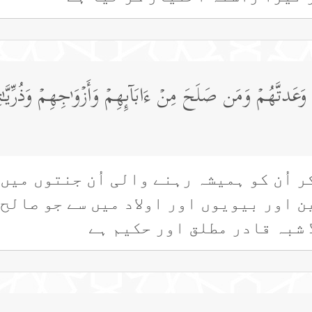
وَعَدتَّهُمۡ وَمَن صَلَحَ مِنۡ ءَابَاۤىِٕهِمۡ وَأَزۡوَ ٰ⁠جِهِمۡ وَذُرِّیَّـ
 اُن کو ہمیشہ رہنے والی اُن جنتوں میں ج
ن اور بیویوں اور اولاد میں سے جو صالح ہ
 شبہ قادر مطلق اور حکیم ہے