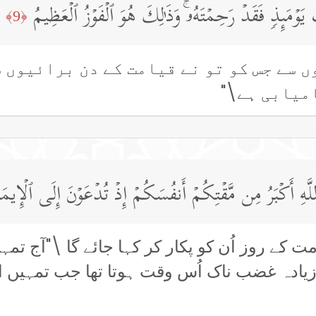
یَوۡمَىِٕذࣲ فَقَدۡ رَحِمۡتَهُۥۚ وَذَ ٰ⁠لِكَ هُوَ ٱلۡفَوۡزُ ٱلۡعَظِیمُ
﴿9﴾
ں سے جس کو تو نے قیامت کے دن برائیوں س
میابی ہے\"
للَّهِ أَكۡبَرُ مِن مَّقۡتِكُمۡ أَنفُسَكُمۡ إِذۡ تُدۡعَوۡنَ إِلَى ٱلۡإِیمَـ
ت کے روز اُن کو پکار کر کہا جائے گا \"آج تمہ
 زیادہ غضب ناک اُس وقت ہوتا تھا جب تمہیں ای