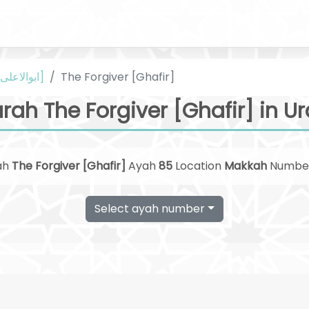
The Forgiver [Ghafir]
Urdu [ابوالاعلی مودودی]
rah The Forgiver [Ghafir] in U
ah
The Forgiver [Ghafir]
Ayah
85
Location
Makkah
Numbe
Select ayah number