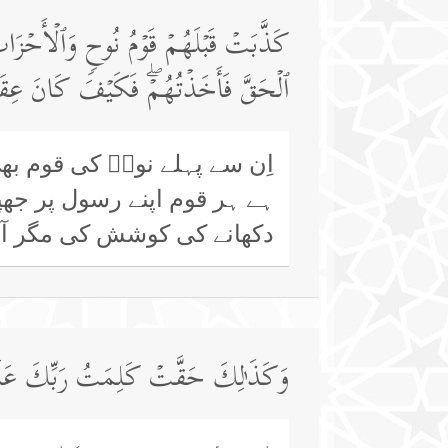
كَذَّبَتۡ قَبۡلَهُمۡ قَوۡمُ نُوحࣲ وَٱلۡأَحۡزَابُ 
ٱلۡحَقَّ فَأَخَذۡتُهُمۡۖ فَكَیۡفَ كَانَ عِ
اِن سے پہلے نوحؑ کی قوم بھ
ہے ہر قوم اپنے رسول پر جھپ
دکھانے کی کوشش کی مگر آخر
وَكَذَ ٰ⁠لِكَ حَقَّتۡ كَلِمَتُ رَبِّكَ عَلَى 