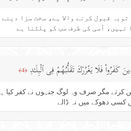
توبہ قبول کرنے والا ہے، سخت سزا دینے و
نہیں، اُسی کی طرف سب کو پلٹنا ہے
ینَ كَفَرُوا۟ فَلَا یَغۡرُرۡكَ تَقَلُّبُهُمۡ فِی ٱلۡبِلَـٰدِ
﴿4﴾
ں کرتے مگر صرف وہ لوگ جنہوں نے کفر کیا ہے 
 کسی دھوکے میں نہ ڈالے