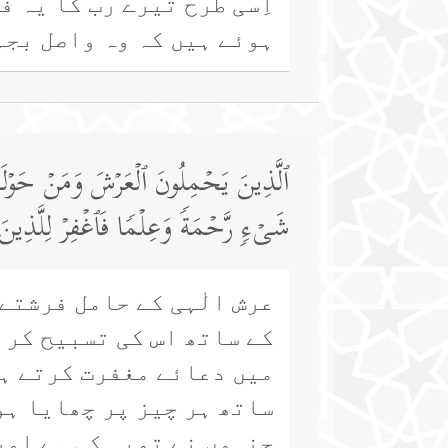
اِسی طرح تیرے رب کا یہ ف
ہوئے ہیں کہ وہ واصل بجہ
ٱلَّذِینَ یَحۡمِلُونَ ٱلۡعَرۡشَ وَمَنۡ حَوۡلَهُۥ
شَیۡءࣲ رَّحۡمَةࣰ وَعِلۡمࣰا فَٱغۡفِرۡ لِلَّذِین
عرش الٰہی کے حامل فرشتے 
کے ساتھ اس کی تسبیح کر 
میں دعائے مغفرت کرتے ہی
ساتھ ہر چیز پر چھایا ہوا
جنہوں نے توبہ کی ہے اور