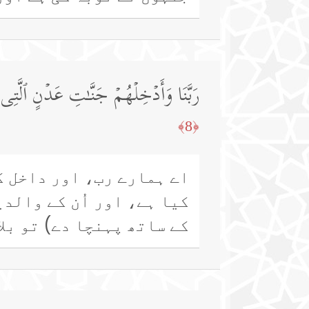
رَبَّنَا وَأَدۡخِلۡهُمۡ جَنَّـٰتِ عَدۡنٍ ٱلَّتِی 
﴿8﴾
اے ہمارے رب، اور داخل کر
کیا ہے، اور اُن کے والدی
کے ساتھ پہنچا دے) تو بلا