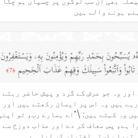
یصلہ بھی اُن سب لوگوں پر چسپاں ہو چکا 
نم ہونے والے ہیں
 یُسَبِّحُونَ بِحَمۡدِ رَبِّهِمۡ وَیُؤۡمِنُونَ بِهِۦ وَیَسۡتَغۡفِرُونَ لِ
َ تَابُوا۟ وَٱتَّبَعُوا۟ سَبِیلَكَ وَقِهِمۡ عَذَابَ ٱلۡجَحِیمِ
﴿7﴾
اور وہ جو عرش کے گرد و پیش حاضر رہتے 
رہے ہیں وہ اس پر ایمان رکھتے ہیں اور ا
ں وہ کہتے ہیں: \"اے ہمارے رب، تو اپنی
 ہے، پس معاف کر دے اور عذاب دوزخ سے ب
 تیرا راستہ اختیار کر لیا ہے