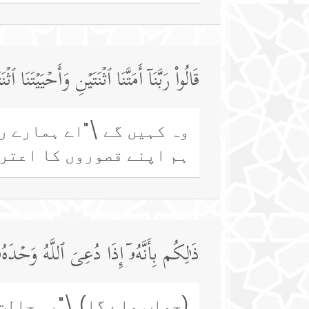
قَالُوا۟ رَبَّنَاۤ أَمَتَّنَا ٱثۡنَتَیۡنِ وَأَحۡیَیۡتَ
وہ کہیں گے \"اے ہمارے ر
ہم اپنے قصوروں کا اعترا
ذَ ٰ⁠لِكُم بِأَنَّهُۥۤ إِذَا دُعِیَ ٱللَّهُ وَحۡدَه
(جواب ملے گا) \"یہ حالت 