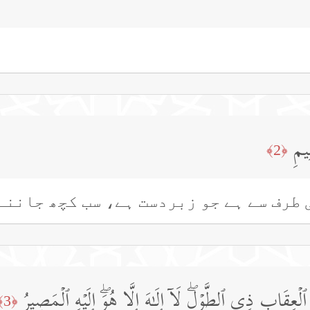
ِیمِ
﴿2﴾
 طرف سے ہے جو زبردست ہے، سب کچھ جاننے 
عِقَابِ ذِی ٱلطَّوۡلِۖ لَاۤ إِلَـٰهَ إِلَّا هُوَۖ إِلَیۡهِ ٱلۡمَصِیرُ
﴿3﴾