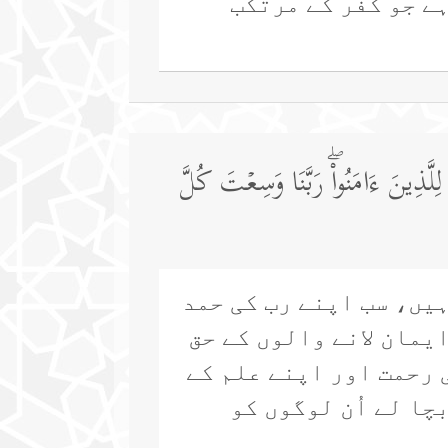
ہے جو کفر کے مرتکب
لَّذِینَ ءَامَنُوا۟ۖ رَبَّنَا وَسِعۡتَ كُلَّ
ہیں، سب اپنے رب کی حمد
یمان لانے والوں کے حق
 رحمت اور اپنے علم کے
چا لے اُن لوگوں کو