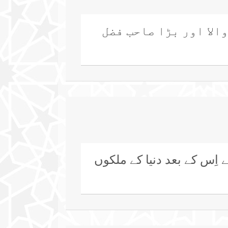
الا اور بڑا صاحب فضل
اِس کے بعد دنیا کے ملکوں