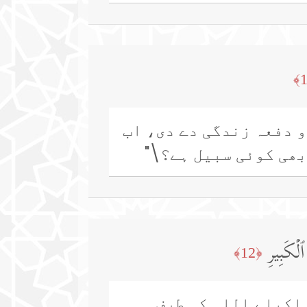
و دفعہ زندگی دے دی، اب
بھی کوئی سبیل ہے؟\"
ٱلۡكَبِیرِ
﴿12﴾
 اکیلے اللہ کی طرف