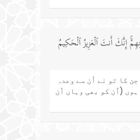
ٰتِهِمۡۚ إِنَّكَ أَنتَ ٱلۡعَزِیزُ ٱلۡحَكِیمُ
ن کا تو نے اُن سے وعدہ
وں (اُن کو بھی وہاں اُن