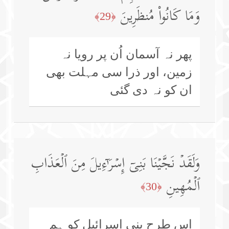
وَمَا كَانُوا۟ مُنظَرِینَ
﴿29﴾
پھر نہ آسمان اُن پر رویا نہ
زمین، اور ذرا سی مہلت بھی
ان کو نہ دی گئی
وَلَقَدۡ نَجَّیۡنَا بَنِیۤ إِسۡرَ ٰ⁠ۤءِیلَ مِنَ ٱلۡعَذَابِ
ٱلۡمُهِینِ
﴿30﴾
اِس طرح بنی اسرائیل کو ہم