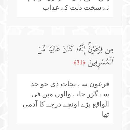
نے سخت ذلت کے عذاب
مِن فِرۡعَوۡنَۚ إِنَّهُۥ كَانَ عَالِیࣰا مِّنَ
ٱلۡمُسۡرِفِینَ
﴿31﴾
فرعون سے نجات دی جو حد
سے گزر جانے والوں میں فی
الواقع بڑے اونچے درجے کا آدمی
تھا