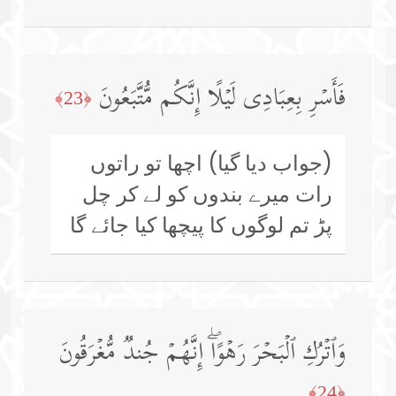
فَأَسۡرِ بِعِبَادِی لَیۡلًا إِنَّكُم مُّتَّبَعُونَ
﴿23﴾
(جواب دیا گیا) اچھا تو راتوں
رات میرے بندوں کو لے کر چل
پڑ تم لوگوں کا پیچھا کیا جائے گا
وَٱتۡرُكِ ٱلۡبَحۡرَ رَهۡوًاۖ إِنَّهُمۡ جُندࣱ مُّغۡرَقُونَ
﴿24﴾