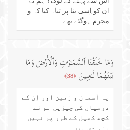
اُس سے پہلے کے لوگ؟ ہم نے
ان کو اِسی بنا پر تباہ کیا کہ وہ
مجرم ہوگئے تھے
وَمَا خَلَقۡنَا ٱلسَّمَـٰوَ ٰ⁠تِ وَٱلۡأَرۡضَ وَمَا
بَیۡنَهُمَا لَـٰعِبِینَ
﴿38﴾
یہ آسمان و زمین اور اِن کے
درمیان کی چیزیں ہم نے
کچھ کھیل کے طور پر نہیں
بنا دی ہیں