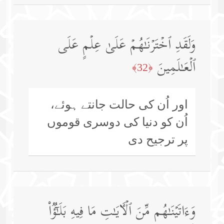
وَلَقَدِ ٱخۡتَرۡنَـٰهُمۡ عَلَىٰ عِلۡمٍ عَلَى
ٱلۡعَـٰلَمِینَ
﴿32﴾
اور اُن کی حالت جانتے ہوئے،
اُن کو دنیا کی دوسری قوموں
پر ترجیح دی
وَءَاتَیۡنَـٰهُم مِّنَ ٱلۡـَٔایَـٰتِ مَا فِیهِ بَلَـٰۤؤࣱا۟