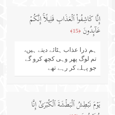
إِنَّا كَاشِفُوا۟ ٱلۡعَذَابِ قَلِیلًاۚ إِنَّكُمۡ
عَاۤىِٕدُونَ
﴿15﴾
ہم ذرا عذاب ہٹائے دیتے ہیں،
تم لوگ پھر وہی کچھ کرو گے
جو پہلے کر رہے تھے
یَوۡمَ نَبۡطِشُ ٱلۡبَطۡشَةَ ٱلۡكُبۡرَىٰۤ إِنَّا