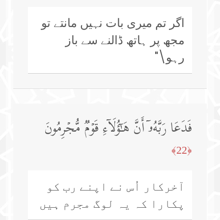
اگر تم میری بات نہیں مانتے تو
مجھ پر ہاتھ ڈالنے سے باز
رہو\"
فَدَعَا رَبَّهُۥۤ أَنَّ هَـٰۤؤُلَاۤءِ قَوۡمࣱ مُّجۡرِمُونَ
﴿22﴾
آخرکار اُس نے اپنے رب کو
پکارا کہ یہ لوگ مجرم ہیں