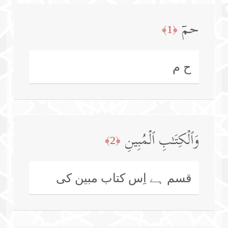
حمۤ
﴿1﴾
ح م
وَٱلۡكِتَـٰبِ ٱلۡمُبِینِ
﴿2﴾
قسم ہے اِس کتاب مبین کی