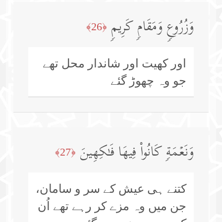
وَزُرُوعࣲ وَمَقَامࣲ كَرِیمࣲ
﴿26﴾
اور کھیت اور شاندار محل تھے
جو وہ چھوڑ گئے
وَنَعۡمَةࣲ كَانُوا۟ فِیهَا فَـٰكِهِینَ
﴿27﴾
کتنے ہی عیش کے سر و سامان،
جن میں وہ مزے کر رہے تھے اُن