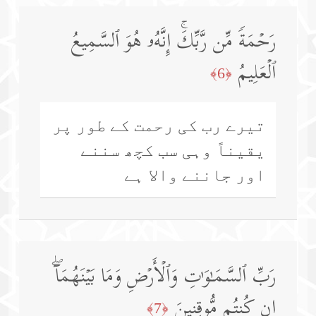
رَحۡمَةࣰ مِّن رَّبِّكَۚ إِنَّهُۥ هُوَ ٱلسَّمِیعُ
ٱلۡعَلِیمُ
﴿6﴾
تیرے رب کی رحمت کے طور پر
یقیناً وہی سب کچھ سننے
اور جاننے والا ہے
رَبِّ ٱلسَّمَـٰوَ ٰ⁠تِ وَٱلۡأَرۡضِ وَمَا بَیۡنَهُمَاۤۖ
إِن كُنتُم مُّوقِنِینَ
﴿7﴾