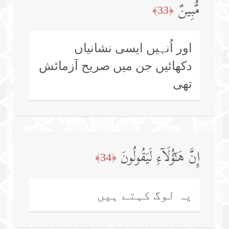
مُّبِینٌ
﴿33﴾
اور اُنہیں ایسی نشانیاں
دکھائیں جن میں صریح آزمائش
تھی
إِنَّ هَـٰۤؤُلَاۤءِ لَیَقُولُونَ
﴿34﴾
یہ لوگ کہتے ہیں