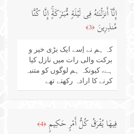
إِنَّاۤ أَنزَلۡنَـٰهُ فِی لَیۡلَةࣲ مُّبَـٰرَكَةٍۚ إِنَّا كُنَّا
مُنذِرِینَ
﴿3﴾
کہ ہم نے اِسے ایک بڑی خیر و
برکت والی رات میں نازل کیا
ہے، کیونکہ ہم لوگوں کو متنبہ
کرنے کا ارادہ رکھتے تھے
فِیهَا یُفۡرَقُ كُلُّ أَمۡرٍ حَكِیمٍ
﴿4﴾