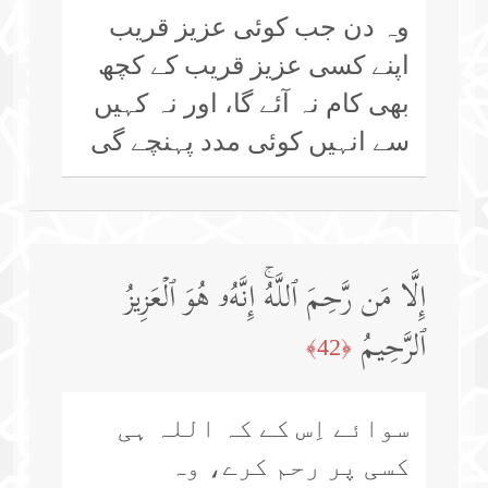
وہ دن جب کوئی عزیز قریب
اپنے کسی عزیز قریب کے کچھ
بھی کام نہ آئے گا، اور نہ کہیں
سے انہیں کوئی مدد پہنچے گی
إِلَّا مَن رَّحِمَ ٱللَّهُۚ إِنَّهُۥ هُوَ ٱلۡعَزِیزُ
ٱلرَّحِیمُ
﴿42﴾
سوائے اِس کے کہ اللہ ہی
کسی پر رحم کرے، وہ