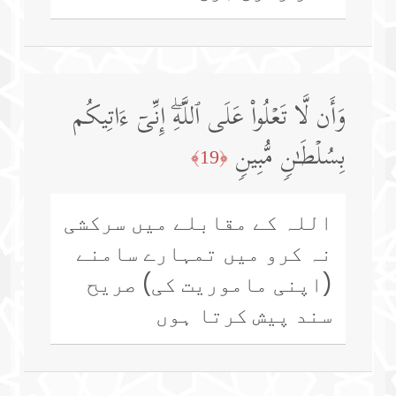
وَأَن لَّا تَعۡلُوا۟ عَلَى ٱللَّهِۖ إِنِّیۤ ءَاتِیكُم
بِسُلۡطَـٰنࣲ مُّبِینࣲ
﴿19﴾
اللہ کے مقابلے میں سرکشی
نہ کرو میں تمہارے سامنے
(اپنی ماموریت کی) صریح
سند پیش کرتا ہوں