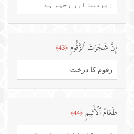
زبردست اور رحیم ہے
إِنَّ شَجَرَتَ ٱلزَّقُّومِ
﴿43﴾
زقوم کا درخت
طَعَامُ ٱلۡأَثِیمِ
﴿44﴾