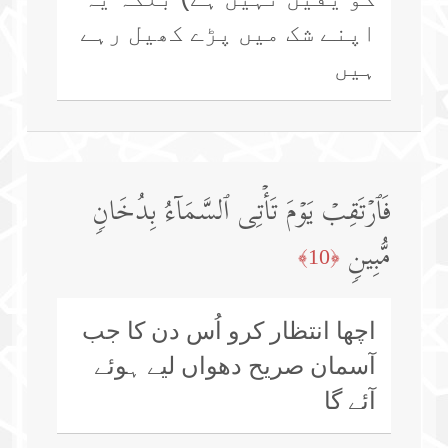
اپنے شک میں پڑے کھیل رہے
ہیں
فَٱرۡتَقِبۡ یَوۡمَ تَأۡتِی ٱلسَّمَاۤءُ بِدُخَانࣲ
مُّبِینࣲ
﴿10﴾
اچھا انتظار کرو اُس دن کا جب
آسمان صریح دھواں لیے ہوئے
آئے گا