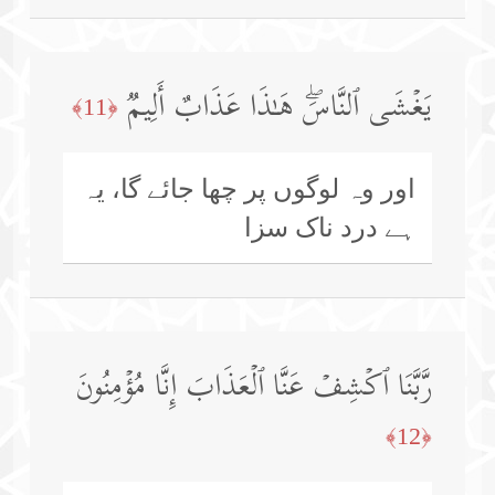
یَغۡشَى ٱلنَّاسَۖ هَـٰذَا عَذَابٌ أَلِیمࣱ
﴿11﴾
اور وہ لوگوں پر چھا جائے گا، یہ
ہے درد ناک سزا
رَّبَّنَا ٱكۡشِفۡ عَنَّا ٱلۡعَذَابَ إِنَّا مُؤۡمِنُونَ
﴿12﴾