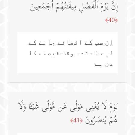
إِنَّ یَوۡمَ ٱلۡفَصۡلِ مِیقَـٰتُهُمۡ أَجۡمَعِینَ
﴿40﴾
اِن سب کے اٹھائے جانے کے
لیے طے شدہ وقت فیصلے کا
دن ہے
یَوۡمَ لَا یُغۡنِی مَوۡلًى عَن مَّوۡلࣰى شَیۡـࣰٔا وَلَا
هُمۡ یُنصَرُونَ
﴿41﴾