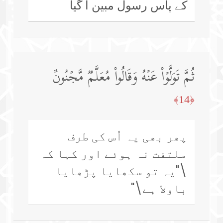
کے پاس رسول مبین آ گیا
ثُمَّ تَوَلَّوۡا۟ عَنۡهُ وَقَالُوا۟ مُعَلَّمࣱ مَّجۡنُونٌ
﴿14﴾
پھر بھی یہ اُس کی طرف
ملتفت نہ ہوئے اور کہا کہ
\"یہ تو سکھایا پڑھایا
باولا ہے\"