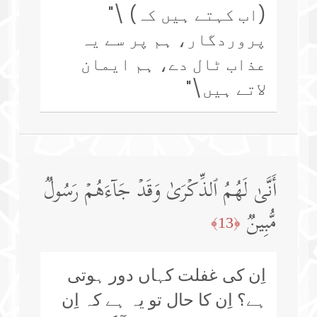
(اب کہتے ہیں کہ) \"
پروردگار، ہم پر سے یہ
عذاب ٹال دے، ہم ایمان
لاتے ہیں\"
أَنَّىٰ لَهُمُ ٱلذِّكۡرَىٰ وَقَدۡ جَاۤءَهُمۡ رَسُولࣱ
مُّبِینࣱ
﴿13﴾
اِن کی غفلت کہاں دور ہوتی
ہے؟ اِن کا حال تو یہ ہے کہ اِن