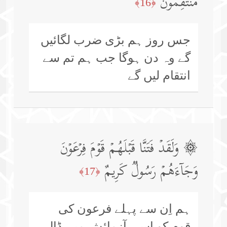
مُنتَقِمُونَ
﴿16﴾
جس روز ہم بڑی ضرب لگائیں
گے وہ دن ہوگا جب ہم تم سے
انتقام لیں گے
۞ وَلَقَدۡ فَتَنَّا قَبۡلَهُمۡ قَوۡمَ فِرۡعَوۡنَ
وَجَاۤءَهُمۡ رَسُولࣱ كَرِیمٌ
﴿17﴾
ہم اِن سے پہلے فرعون کی
قوم کو اِسی آزمائش میں ڈال