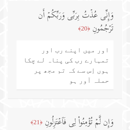
وَإِنِّی عُذۡتُ بِرَبِّی وَرَبِّكُمۡ أَن
تَرۡجُمُونِ
﴿20﴾
اور میں اپنے رب اور
تمہارے رب کی پناہ لے چکا
ہوں اِس سے کہ تم مجھ پر
حملہ آور ہو
وَإِن لَّمۡ تُؤۡمِنُوا۟ لِی فَٱعۡتَزِلُونِ
﴿21﴾