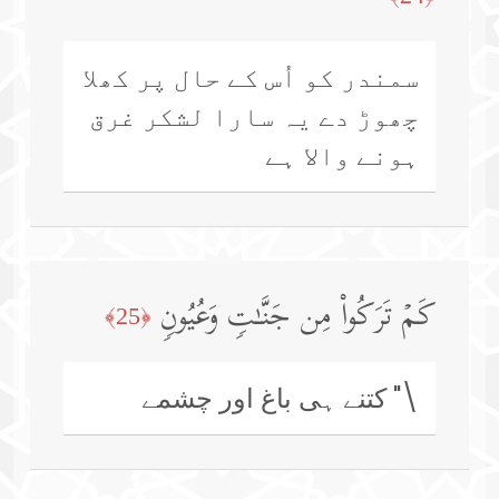
سمندر کو اُس کے حال پر کھلا
چھوڑ دے یہ سارا لشکر غرق
ہونے والا ہے
كَمۡ تَرَكُوا۟ مِن جَنَّـٰتࣲ وَعُیُونࣲ
﴿25﴾
\" کتنے ہی باغ اور چشمے