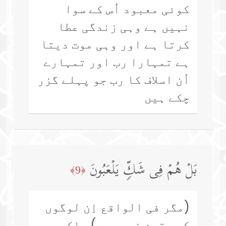
کوئی معبود اُس کے سوا
نہیں ہے وہی زندگی عطا
کرتا ہے اور وہی موت دیتا
ہے تمہارا رب اور تمہارے
اُن اسلاف کا رب جو پہلے گزر
چکے ہیں
بَلۡ هُمۡ فِی شَكࣲّ یَلۡعَبُونَ
﴿9﴾
(مگر فی الواقع اِن لوگوں
کو یقین نہیں ہے) بلکہ یہ