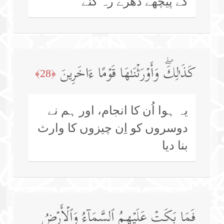
کے پیچھے دھرے رہ گئے
كَذَ ٰ⁠لِكَۖ وَأَوۡرَثۡنَـٰهَا قَوۡمًا ءَاخَرِینَ
﴿28﴾
یہ ہوا اُن کا انجام، اور ہم نے
دوسروں کو اِن چیزوں کا وارث
بنا دیا
فَمَا بَكَتۡ عَلَیۡهِمُ ٱلسَّمَاۤءُ وَٱلۡأَرۡضُ