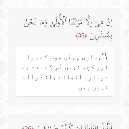
إِنۡ هِیَ إِلَّا مَوۡتَتُنَا ٱلۡأُولَىٰ وَمَا نَحۡنُ
بِمُنشَرِینَ
﴿35﴾
\"ہماری پہلی موت کے سوا
اور کچھ نہیں اُس کے بعد ہم
دوبارہ اٹھائے جانے والے
نہیں ہیں
فَأۡتُوا۟ بِـَٔابَاۤىِٕنَاۤ إِن كُنتُمۡ صَـٰدِقِینَ
﴿36﴾