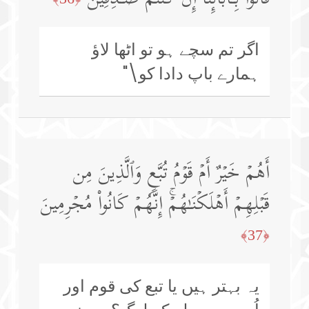
اگر تم سچے ہو تو اٹھا لاؤ
ہمارے باپ دادا کو\"
أَهُمۡ خَیۡرٌ أَمۡ قَوۡمُ تُبَّعࣲ وَٱلَّذِینَ مِن
قَبۡلِهِمۡ أَهۡلَكۡنَـٰهُمۡۚ إِنَّهُمۡ كَانُوا۟ مُجۡرِمِینَ
﴿37﴾
یہ بہتر ہیں یا تبع کی قوم اور