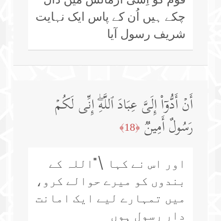
چکے ہیں اُن کے پاس ایک نہایت
شریف رسول آیا
أَنۡ أَدُّوۤا۟ إِلَیَّ عِبَادَ ٱللَّهِۖ إِنِّی لَكُمۡ
رَسُولٌ أَمِینࣱ
﴿18﴾
اور اس نے کہا \"اللہ کے
بندوں کو میرے حوالے کرو،
میں تمہارے لیے ایک امانت
دار رسول ہوں