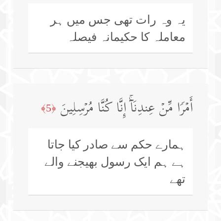
یہ وہ رات تھی جس میں ہر
معاملہ کا حکیمانہ فیصلہ
أَمۡرࣰا مِّنۡ عِندِنَاۤۚ إِنَّا كُنَّا مُرۡسِلِینَ
﴿5﴾
ہمارے حکم سے صادر کیا جاتا
ہے ہم ایک رسول بھیجنے والے
تھے