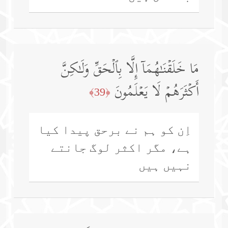
مَا خَلَقۡنَـٰهُمَاۤ إِلَّا بِٱلۡحَقِّ وَلَـٰكِنَّ
أَكۡثَرَهُمۡ لَا یَعۡلَمُونَ
﴿39﴾
اِن کو ہم نے برحق پیدا کیا
ہے، مگر اکثر لوگ جانتے
نہیں ہیں