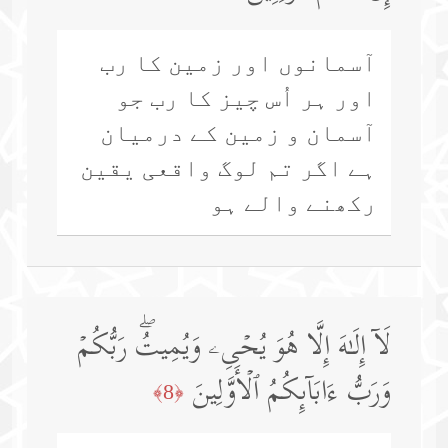
آسمانوں اور زمین کا رب
اور ہر اُس چیز کا رب جو
آسمان و زمین کے درمیان
ہے اگر تم لوگ واقعی یقین
رکھنے والے ہو
لَاۤ إِلَـٰهَ إِلَّا هُوَ یُحۡیِۦ وَیُمِیتُۖ رَبُّكُمۡ
وَرَبُّ ءَابَاۤىِٕكُمُ ٱلۡأَوَّلِینَ
﴿8﴾