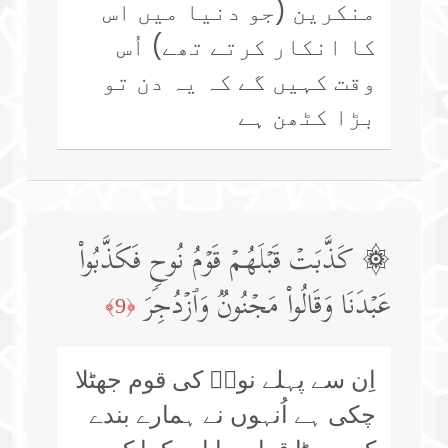
منکرین (جو دنیا میں اس
کا انکار کرتے تھے) اُس
وقت کہیں گے کہ یہ دن تو
بڑا کٹھن ہے
۞ كَذَّبَتۡ قَبۡلَهُمۡ قَوۡمُ نُوحࣲ فَكَذَّبُوا۟
عَبۡدَنَا وَقَالُوا۟ مَجۡنُونࣱ وَٱزۡدُجِرَ
﴿9﴾
اِن سے پہلے نوحؑ کی قوم جھٹلا
چکی ہے اُنہوں نے ہمارے بندے