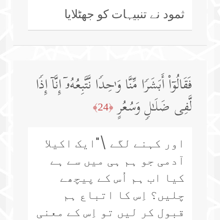
ثمود نے تنبیہات کو جھٹلایا
فَقَالُوۤا۟ أَبَشَرࣰا مِّنَّا وَ ٰ⁠حِدࣰا نَّتَّبِعُهُۥۤ إِنَّاۤ إِذࣰا
لَّفِی ضَلَـٰلࣲ وَسُعُرٍ
﴿24﴾
اور کہنے لگے \"ایک اکیلا
آدمی جو ہم ہی میں سے ہے
کیا اب ہم اُس کے پیچھے
چلیں؟ اِس کا اتباع ہم
قبول کر لیں تو اِس کے معنی