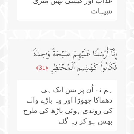
عذاب اور کیسی تھیں میری
تنبیہات
إِنَّاۤ أَرۡسَلۡنَا عَلَیۡهِمۡ صَیۡحَةࣰ وَ ٰ⁠حِدَةࣰ
فَكَانُوا۟ كَهَشِیمِ ٱلۡمُحۡتَظِرِ
﴿31﴾
ہم نے اُن پر بس ایک ہی
دھماکا چھوڑا اور وہ باڑے والے
کی روندی ہوئی باڑھ کی طرح
بھس ہو کر رہ گئے