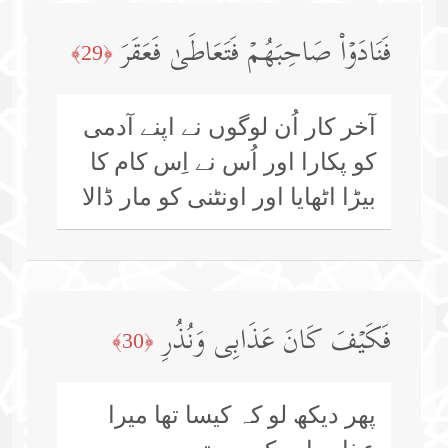
فَنَادَوۡا۟ صَاحِبَهُمۡ فَتَعَاطَىٰ فَعَقَرَ
﴿29﴾
آخر کار اُن لوگوں نے اپنے آدمی
کو پکارا اور اُس نے اِس کام کا
بیڑا اٹھایا اور اونٹنی کو مار ڈالا
فَكَیۡفَ كَانَ عَذَابِی وَنُذُرِ
﴿30﴾
پھر دیکھ لو کہ کیسا تھا میرا