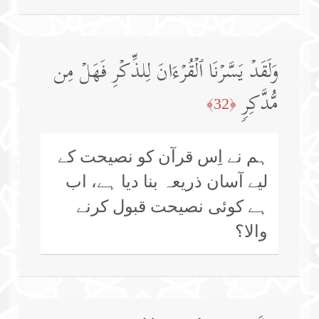
وَلَقَدۡ یَسَّرۡنَا ٱلۡقُرۡءَانَ لِلذِّكۡرِ فَهَلۡ مِن
مُّدَّكِرࣲ
﴿32﴾
ہم نے اِس قرآن کو نصیحت کے
لیے آسان ذریعہ بنا دیا ہے، اب
ہے کوئی نصیحت قبول کرنے
والا؟