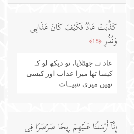
كَذَّبَتۡ عَادࣱ فَكَیۡفَ كَانَ عَذَابِی
وَنُذُرِ
﴿18﴾
عاد نے جھٹلایا، تو دیکھ لو کہ
کیسا تھا میرا عذاب اور کیسی
تھیں میری تنبیہات
إِنَّاۤ أَرۡسَلۡنَا عَلَیۡهِمۡ رِیحࣰا صَرۡصَرࣰا فِی