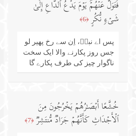
فَتَوَلَّ عَنۡهُمۡۘ یَوۡمَ یَدۡعُ ٱلدَّاعِ إِلَىٰ
شَیۡءࣲ نُّكُرٍ
﴿6﴾
پس اے نبیؐ، اِن سے رخ پھیر لو
جس روز پکارنے والا ایک سخت
ناگوار چیز کی طرف پکارے گا
خُشَّعًا أَبۡصَـٰرُهُمۡ یَخۡرُجُونَ مِنَ
ٱلۡأَجۡدَاثِ كَأَنَّهُمۡ جَرَادࣱ مُّنتَشِرࣱ
﴿7﴾