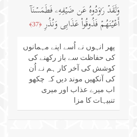
وَلَقَدۡ رَ ٰ⁠وَدُوهُ عَن ضَیۡفِهِۦ فَطَمَسۡنَاۤ
أَعۡیُنَهُمۡ فَذُوقُوا۟ عَذَابِی وَنُذُرِ
﴿37﴾
پھر انہوں نے اُسے اپنے مہمانوں
کی حفاظت سے باز رکھنے کی
کوشش کی آخر کار ہم نے اُن
کی آنکھیں موند دیں کہ چکھو
اب میرے عذاب اور میری
تنبیہات کا مزا