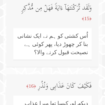
وَلَقَد تَّرَكۡنَـٰهَاۤ ءَایَةࣰ فَهَلۡ مِن مُّدَّكِرࣲ
﴿15﴾
اُس کشتی کو ہم نے ایک نشانی
بنا کر چھوڑ دیا، پھر کوئی ہے
نصیحت قبول کرنے والا؟
فَكَیۡفَ كَانَ عَذَابِی وَنُذُرِ
﴿16﴾
دیکھ لو، کیسا تھا میرا عذاب