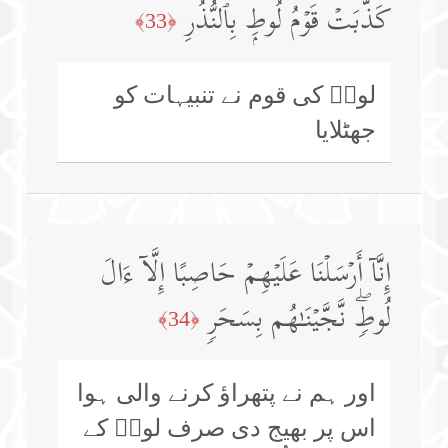
كَذَّبَتۡ قَوۡمُ لُوطِۭ بِٱلنُّذُرِ
﴿33﴾
لوطؑ کی قوم نے تنبیہات کو
جھٹلایا
إِنَّاۤ أَرۡسَلۡنَا عَلَیۡهِمۡ حَاصِبًا إِلَّاۤ ءَالَ
لُوطࣲۖ نَّجَّیۡنَـٰهُم بِسَحَرࣲ
﴿34﴾
اور ہم نے پتھراؤ کرنے والی ہوا
اس پر بھیج دی صرف لوطؑ کے