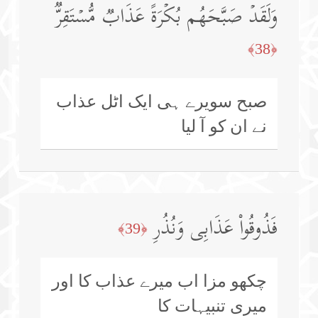
وَلَقَدۡ صَبَّحَهُم بُكۡرَةً عَذَابࣱ مُّسۡتَقِرࣱّ
﴿38﴾
صبح سویرے ہی ایک اٹل عذاب
نے ان کو آ لیا
فَذُوقُوا۟ عَذَابِی وَنُذُرِ
﴿39﴾
چکھو مزا اب میرے عذاب کا اور
میری تنبیہات کا