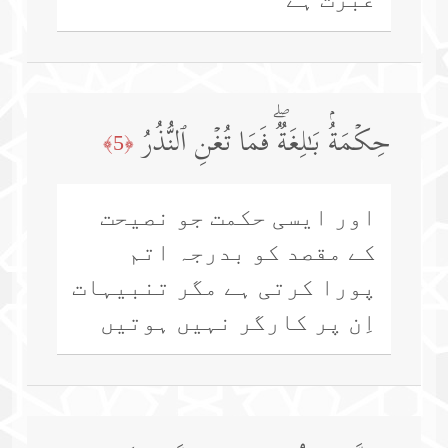
حِكۡمَةُۢ بَـٰلِغَةࣱۖ فَمَا تُغۡنِ ٱلنُّذُرُ
﴿5﴾
اور ایسی حکمت جو نصیحت
کے مقصد کو بدرجہ اتم
پورا کرتی ہے مگر تنبیہات
اِن پر کارگر نہیں ہوتیں