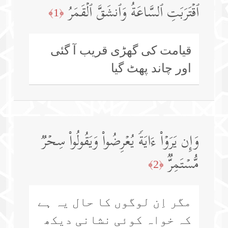
ٱقۡتَرَبَتِ ٱلسَّاعَةُ وَٱنشَقَّ ٱلۡقَمَرُ
﴿1﴾
قیامت کی گھڑی قریب آ گئی
اور چاند پھٹ گیا
وَإِن یَرَوۡا۟ ءَایَةࣰ یُعۡرِضُوا۟ وَیَقُولُوا۟ سِحۡرࣱ
مُّسۡتَمِرࣱّ
﴿2﴾
مگر اِن لوگوں کا حال یہ ہے
کہ خواہ کوئی نشانی دیکھ