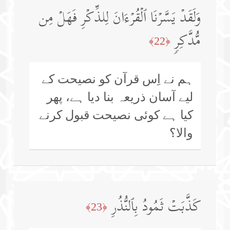
وَلَقَدۡ یَسَّرۡنَا ٱلۡقُرۡءَانَ لِلذِّكۡرِ فَهَلۡ مِن
مُّدَّكِرࣲ
﴿22﴾
ہم نے اِس قرآن کو نصیحت کے
لیے آسان ذریعہ بنا دیا ہے، پھر
کیا ہے کوئی نصیحت قبول کرنے
والا؟
كَذَّبَتۡ ثَمُودُ بِٱلنُّذُرِ
﴿23﴾