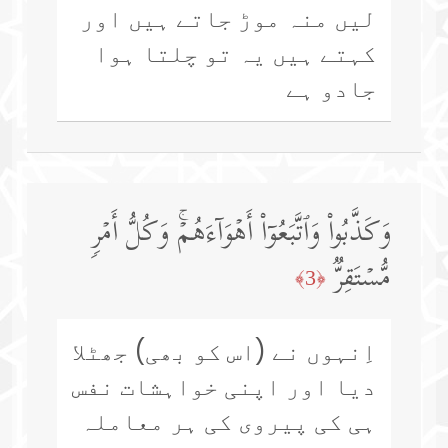
لیں منہ موڑ جاتے ہیں اور
کہتے ہیں یہ تو چلتا ہوا
جادو ہے
وَكَذَّبُوا۟ وَٱتَّبَعُوۤا۟ أَهۡوَاۤءَهُمۡۚ وَكُلُّ أَمۡرࣲ
مُّسۡتَقِرࣱّ
﴿3﴾
اِنہوں نے (اس کو بھی) جھٹلا
دیا اور اپنی خواہشات نفس
ہی کی پیروی کی ہر معاملہ