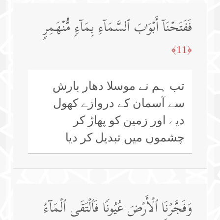
فَفَتَحۡنَاۤ أَبۡوَ ٰ⁠بَ ٱلسَّمَاۤءِ بِمَاۤءࣲ مُّنۡهَمِرࣲ
﴿11﴾
تب ہم نے موسلا دھار بارش
سے آسمان کے دروازے کھول
دیے اور زمین کو پھاڑ کر
چشموں میں تبدیل کر دیا
وَفَجَّرۡنَا ٱلۡأَرۡضَ عُیُونࣰا فَٱلۡتَقَى ٱلۡمَاۤءُ