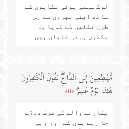
لوگ سہمی ہوئی نگاہوں کے
ساتھ اپنی قبروں سے اِس
طرح نکلیں گے گویا وہ
بکھری ہوئی ٹڈیاں ہیں
مُّهۡطِعِینَ إِلَى ٱلدَّاعِۖ یَقُولُ ٱلۡكَـٰفِرُونَ
هَـٰذَا یَوۡمٌ عَسِرࣱ
﴿8﴾
پکارنے والے کی طرف دوڑے
جا رہے ہوں گے اور وہی