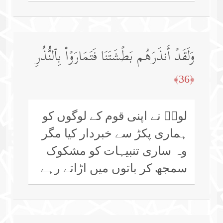
وَلَقَدۡ أَنذَرَهُم بَطۡشَتَنَا فَتَمَارَوۡا۟ بِٱلنُّذُرِ
﴿36﴾
لوطؑ نے اپنی قوم کے لوگوں کو
ہماری پکڑ سے خبردار کیا مگر
وہ ساری تنبیہات کو مشکوک
سمجھ کر باتوں میں اڑاتے رہے