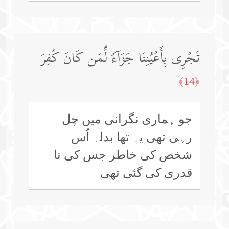
تَجۡرِی بِأَعۡیُنِنَا جَزَاۤءࣰ لِّمَن كَانَ كُفِرَ
﴿14﴾
جو ہماری نگرانی میں چل
رہی تھی یہ تھا بدلہ اُس
شخص کی خاطر جس کی نا
قدری کی گئی تھی