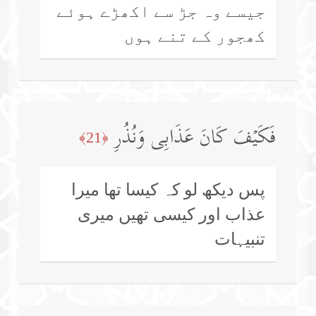
جیسے وہ جڑ سے اکھڑے ہوئے
کھجور کے تنے ہوں
فَكَیۡفَ كَانَ عَذَابِی وَنُذُرِ
﴿21﴾
پس دیکھ لو کہ کیسا تھا میرا
عذاب اور کیسی تھیں میری
تنبیہات