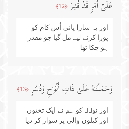
عَلَىٰۤ أَمۡرࣲ قَدۡ قُدِرَ
﴿12﴾
اور یہ سارا پانی اُس کام کو
پورا کرنے لیے مل گیا جو مقدر
ہو چکا تھا
وَحَمَلۡنَـٰهُ عَلَىٰ ذَاتِ أَلۡوَ ٰ⁠حࣲ وَدُسُرࣲ
﴿13﴾
اور نوحؑ کو ہم نے ایک تختوں
اور کیلوں والی پر سوار کر دیا