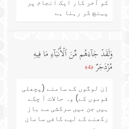
کو آخر کار ایک انجام پر
پہنچ کر رہنا ہے
وَلَقَدۡ جَاۤءَهُم مِّنَ ٱلۡأَنۢبَاۤءِ مَا فِیهِ
مُزۡدَجَرٌ
﴿4﴾
اِن لوگوں کے سامنے (پچھلی
قوموں کے) وہ حالات آ چکے
ہیں جن میں سرکشی سے باز
رکھنے کے لیے کافی سامان
عبرت ہے