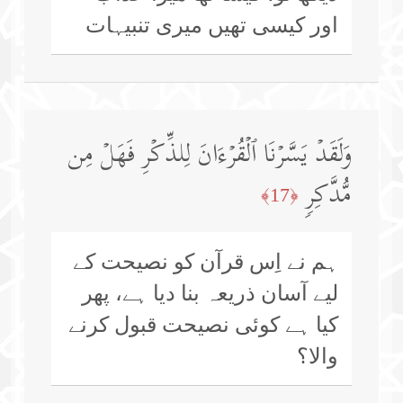
اور کیسی تھیں میری تنبیہات
وَلَقَدۡ یَسَّرۡنَا ٱلۡقُرۡءَانَ لِلذِّكۡرِ فَهَلۡ مِن
مُّدَّكِرࣲ
﴿17﴾
ہم نے اِس قرآن کو نصیحت کے
لیے آسان ذریعہ بنا دیا ہے، پھر
کیا ہے کوئی نصیحت قبول کرنے
والا؟