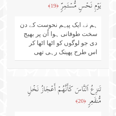
یَوۡمِ نَحۡسࣲ مُّسۡتَمِرࣲّ
﴿19﴾
ہم نے ایک پیہم نحوست کے دن
سخت طوفانی ہوا اُن پر بھیج
دی جو لوگوں کو اٹھا اٹھا کر
اس طرح پھینک رہی تھی
تَنزِعُ ٱلنَّاسَ كَأَنَّهُمۡ أَعۡجَازُ نَخۡلࣲ
مُّنقَعِرࣲ
﴿20﴾