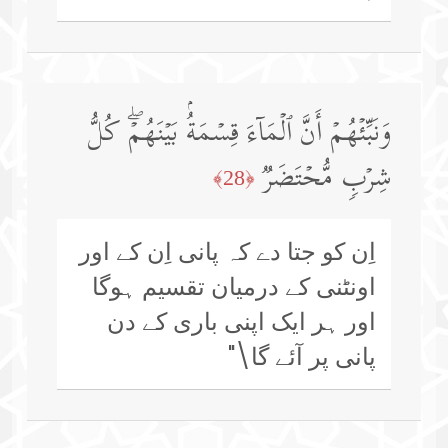
وَنَبِّئۡهُمۡ أَنَّ ٱلۡمَاۤءَ قِسۡمَةُۢ بَیۡنَهُمۡۖ كُلُّ
شِرۡبࣲ مُّحۡتَضَرࣱ
﴿28﴾
اِن کو جتا دے کہ پانی اِن کے اور
اونٹنی کے درمیان تقسیم ہوگا
اور ہر ایک اپنی باری کے دن
پانی پر آئے گا\"