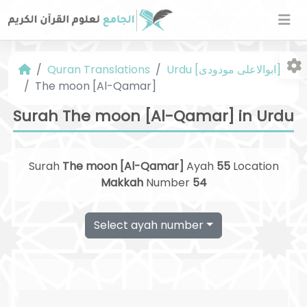
Urdu [ابوالاعلی مودودی]
Quran Translations
The moon [Al-Qamar]
Surah The moon [Al-Qamar] in Urdu
Surah
The moon [Al-Qamar]
Ayah
55
Location
Fo
Makkah
Number
54
Select ayah number