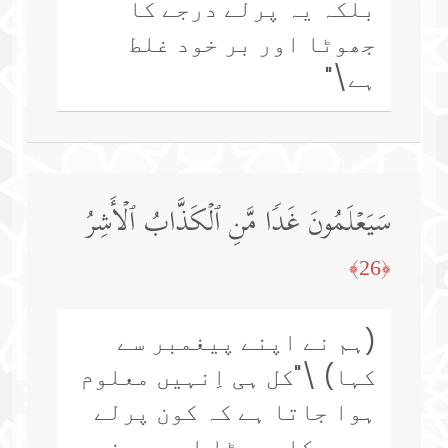
بلکہ یہ پرلے درجے کا
جھوٹا اور بر خود غلط
ہے\"
سَیَعۡلَمُونَ غَدࣰا مَّنِ ٱلۡكَذَّابُ ٱلۡأَشِرُ
﴿26﴾
(ہم نے اپنے پیغمبر سے
کہا) \"کل ہی اِنہیں معلوم
ہوا جاتا ہے کہ کون پرلے
درجے کا جھوٹا اور بر خود