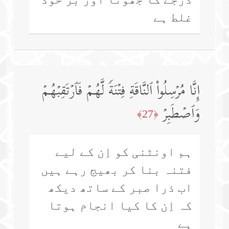
غلط ہے
إِنَّا مُرۡسِلُوا۟ ٱلنَّاقَةِ فِتۡنَةࣰ لَّهُمۡ فَٱرۡتَقِبۡهُمۡ
وَٱصۡطَبِرۡ
﴿27﴾
ہم اونٹنی کو اِن کے لیے
فتنہ بنا کر بھیج رہے ہیں
اب ذرا صبر کے ساتھ دیکھ
کہ اِن کا کیا انجام ہوتا
ہے