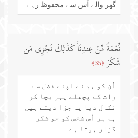
گھر والے اُس سے محفوظ رہے
نِّعۡمَةࣰ مِّنۡ عِندِنَاۚ كَذَ ٰ⁠لِكَ نَجۡزِی مَن
شَكَرَ
﴿35﴾
اُن کو ہم نے اپنے فضل سے
رات کے پچھلے پہر بچا کر
نکال دیا یہ جزا دیتے ہیں
ہم ہر اُس شخص کو جو شکر
گزار ہوتا ہے