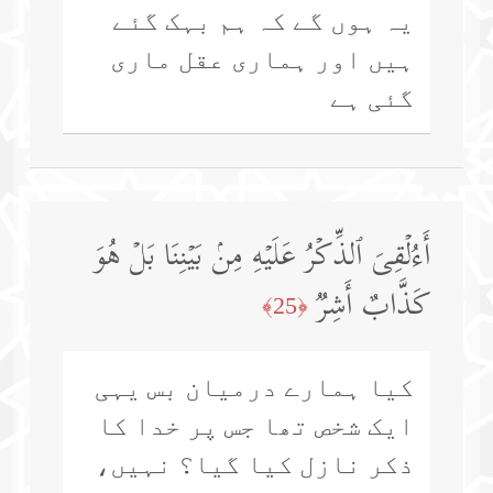
یہ ہوں گے کہ ہم بہک گئے
ہیں اور ہماری عقل ماری
گئی ہے
أَءُلۡقِیَ ٱلذِّكۡرُ عَلَیۡهِ مِنۢ بَیۡنِنَا بَلۡ هُوَ
كَذَّابٌ أَشِرࣱ
﴿25﴾
کیا ہمارے درمیان بس یہی
ایک شخص تھا جس پر خدا کا
ذکر نازل کیا گیا؟ نہیں،