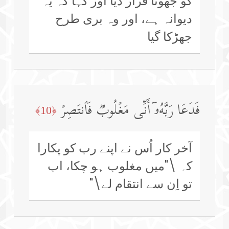
کو جھوٹا قرار دیا اور کہا کہ یہ
دیوانہ ہے، اور وہ بری طرح
جھڑکا گیا
فَدَعَا رَبَّهُۥۤ أَنِّی مَغۡلُوبࣱ فَٱنتَصِرۡ
﴿10﴾
آخر کار اُس نے اپنے رب کو پکارا
کہ \"میں مغلوب ہو چکا، اب
تو اِن سے انتقام لے\"